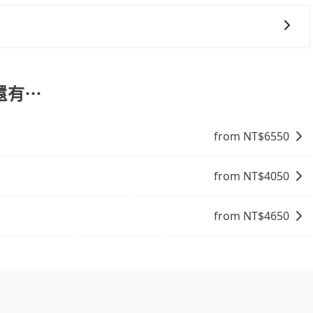
能提供乘坐9人以上之廂型車，其實屬違法。在現行法律下，營業小
ol的九人座廂型車最高可省$500。
用時還是有其區域的限制，實際可停靠的地點與你的上下車地
8位乘客，如果要10人以上就是營業大客車的範疇，也就是中
得非常不便。
輛行照不符，連司機的駕照都會不符。在路上被警察盤查請下
包車的便利性和彈性，探訪更多的景點，並且可以按照自己的
賠償就事大了。千萬別為了省小錢而把朋友親人的安全給賭
周邊的文化和風俗，品嚐當地的美食，與當地人交流，深入體
與一台小轎車比較划算，如人數超過12位就一定是叫一台中巴
找當地導遊或者向當地居民請教，了解更多的深度資訊和內
還有⋯
禁止大客車通行的，建議在預定時最好先與車行或平台確認。
富自己的旅程。
from NT$
6550
from NT$
4050
from NT$
4650