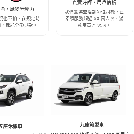
真實好評，用戶信賴
取消，應變無壓力
我們嚴選並培訓每位司機，已
況也不怕，在規定時
累積服務超過 50 萬人次，滿
消，都能全額退款。
意度高達 99%。
九座箱型車
五座休旅車