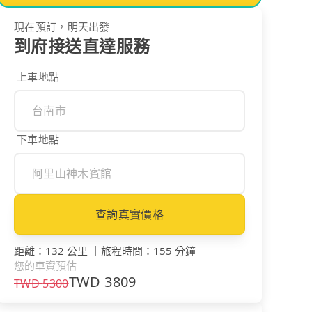
現在預訂，明天出發
到府接送直達服務
上車地點
下車地點
查詢真實價格
距離
：
132 公里
｜
旅程時間
：
155 分鐘
您的車資預估
TWD
3809
TWD
5300