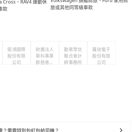
Volkswagen 旗艦商旅、Ford 家用商
lla Cross、RAV4 運動休
旅或其他同等級車款
車款
衛鴻國際
財團法人
勤業眾信
羅技電子
股份有限
華科事業
聯合會計
股份有限
公司
群慈善基
師事務所
公司
金會
諱？需要特別包紅包給司機？