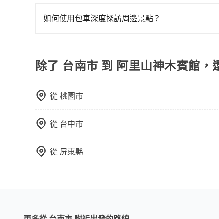
在Line群組或Facebook社團裡，有司機標榜
時，叫兩輛計程車的費用就貴了，改預約一輛tripo
險。最後，雖然路邊隨租隨還看似方便，但實際使
客車最多座位數量就是9人，如扣掉司機就只能乘坐
如何使用包車深度探訪周邊景點？
點仍有段距離，在遇到下雨天或者載行李時，就顯
型巴士或大型遊覽車。非法改裝的車輛，不僅與車
使用包車進行深度探訪周邊景點時，可以充分利用
車終止行程事小，如果發生意外，保險公司可不予
節奏和時間進行遊覽。除了景點本身，還可以體驗
上。通常人數沒有超過10位，建議預約一台九人座
驗當地的生活和文化。在探訪景點時，可以積極尋
除了 台南市 到 阿里山神木賓館，
比較方便。但也有例外，比方說有些山區或路段是
幕，並且可以在旅途中收集更多的故事和經驗，豐
從
桃園市
從
台中市
從
屏東縣
更多從 台南市 附近出發的路線