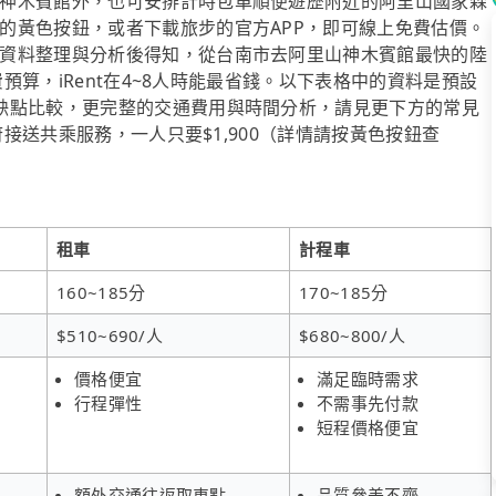
神木賓館外，也可安排計時包車順便遊歷附近的阿里山國家森
的黃色按鈕，或者下載旅步的官方APP，即可線上免費估價。
資料整理與分析後得知，從台南市去阿里山神木賓館最快的陸
費預算，iRent在4~8人時能最省錢。以下表格中的資料是預設
缺點比較，更完整的交通費用與時間分析，請見更下方的常見
府接送共乘服務，一人只要$1,900（詳情請按黃色按鈕查
租車
計程車
160~185分
170~185分
$510~690/人
$680~800/人
價格便宜
滿足臨時需求
行程彈性
不需事先付款
短程價格便宜
額外交通往返取車點
品質參差不齊