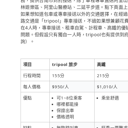
務，提供台南市到府接送，除了單程專車直送阿里山
林遊樂區、阿里山醫療站、二延平步道。點下頁面上
如果想知道包車或專車接送以外的交通選擇，在經過
路交通是「tripool」專車接送，不過如果想兼顧花
在4人時，專車接送、租車自駕、計程車、高鐵的優
問題。但假設只有獨自一人時，tripool也有提供到
詢）。
項目
tripool 旅步
高鐵
行程時間
155分
215分
每人價格
$950/人
$1,010/人
優點
可1~8位乘客
乘坐舒適
哪裡都能接
保證出車
價格透明
缺點
無臨時叫車
旺季一票難求