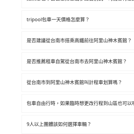
如果您需要包車前往公墓掃墓或參加告別式，一般
需要載運骨灰罈或在車上進行法事等作業，建議在
tripool包車一天價格怎麼算？
議。此外，是否需要給司機紅包或小費，則可以由
因包車費用會隨著您選用2-12小時不等的包車時
官網一鍵查價，即時試算您包車費用，清楚透明，
是否建議從台南市搭乘高鐵前往阿里山神木賓館？
從台南搭高鐵去阿里山神木賓館絕非最佳選擇，高
最多時有60班車次，從最早06:03到23:08，
是否推薦租車自駕從台南市去阿里山神木賓館？
西區前往最靠近的台南高鐵站，叫一輛計程車花費約
如果你有台灣駕照且對自己駕駛技術有信心，且在
票並於月台排隊的時間約15分鐘，再乘坐17~20
天就要來回，那在台南路邊可隨租隨借的iRent應該
280元，再用5分鐘出站、等待車站前排班的計程車，
從台南市到阿里山神木賓館叫計程車划算嗎？
$115~205承租小轎車，每公里再額外加收$3.
木賓館 (嘉義縣阿里山鄉) 的目的地。全程加上轉
如選擇小黃直達，在台南可以透過app叫車的有55688台
$2,050~2,750（金額差異來自於平假日、車款
花費為1,010元。不過台南市領有合法執照的計程車
到車，也可考慮打電話至一成計程汽車行等叫車看看。依
時40元路邊停車費用預估進去，但額外的汽車保險與
臨時要叫小黃的難度是雙北大城市的20倍。縱使
包車自由行時，如果臨時想更改行程到山區也可以
南市僅有合法計程車約4,140輛，計程車密度為雙
車型，如Toyota Yaris、Prius C、Vio
客是外地人便漫天喊價或恣意繞路。但如果全程使用tr
可以的，當您的旅程需要穿越山區或是高海拔地區時
倍之多。如果當天或隔天也要原路返回，阿里山神木
或九人座可供選擇，而且無人租車最令人詬病的就
小時35分鐘。選擇搭乘高鐵而不預約包車，不僅每
額外的費用收取。但是，這些費用會在您下訂單後
程車，建議事先做好規劃。再加上台南市有些計程車
的車門仍未被修理，每一次租車都好像在開樂透一
9人以上團體該如何選擇車輛？
與等車上，現在還不馬上來預約tripool！如果你是
會透過Email的方式向您說明收費細節，讓您能更
預約，以免當場被坑受騙。雖然台南市區到阿里山
遲遲尚未歸還，又或者要還車時卻偏偏找不到停車
再節省50%的交通費用。