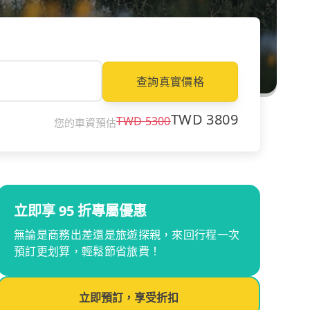
查詢真實價格
TWD
3809
TWD
5300
您的車資預估
立即享 95 折專屬優惠
無論是商務出差還是旅遊探親，來回行程一次
預訂更划算，輕鬆節省旅費！
立即預訂，享受折扣