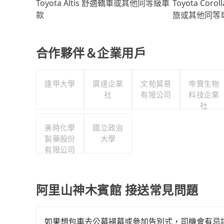
Toyota Coro
Toyota Altis 舒適轎車或其他同等級車
旅或其他同等
款
合作夥伴＆企業用戶
逢甲大學
廣達企業
文苑貿易
帝寶生物
社
有限公司
科技企業
社
美時化學
國立政治
製藥股份
大學
有限公司
阿里山神木賓館 接送常見問題
如果想包車去公墓掃墓或參加告別式，司機會有忌