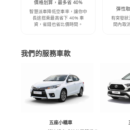
價格划算，最多省 40%
彈性
智慧派車降低空車率，讓你中
長途搭乘最高省下 40% 車
有突發狀
資，省錢也省比價時間。
間內取
我們的服務車款
五座小轎車