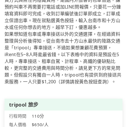
費方式與無任何隱藏費用，是國內外旅客的包車首選，讓
預約叫車不再需要打電話或加LINE問報價，只要花一分鐘
填寫資料即可完成，收到訂單編號後訂單即成立，訂單成
立保證出車。現在就點選黃色按鈕，輸入台南市和十方山
水或任何你想去的地方，越早下訂，優惠越多。
如果想知道包車或專車接送以外的交通選擇，在經過資料
整理與分析後得知，從台南市去十方山水最快的陸路交通
是「tripool」專車接送，不過如果想兼顧花費預算，
iRent在5~8人時能最省錢。以下表格中的資料是預設在5
人時，專車接送、租車自駕、計程車、高鐵的優缺點比
較，更完整的交通費用與時間分析，請見更下方的常見問
題。但假設只有獨自一人時，tripool也有提供到府接送共
乘服務，一人只要$1,200（詳情請按黃色按鈕查詢）。
tripool 旅步
行程時間
110分
每人價格
$650/人