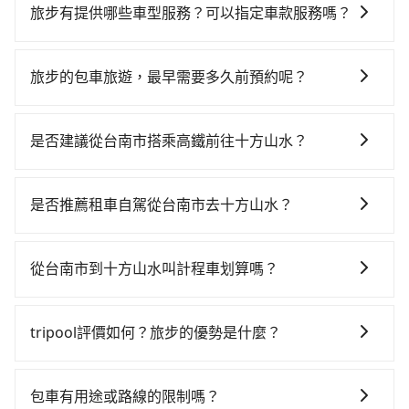
遊，從單純的單趟接送到算時間的計時包車都有，可彈
旅步有提供哪些車型服務？可以指定車款服務嗎？
性選擇2~12小時的服務，滿足家族出遊、朋友聚會、婚
旅步有提供小轎車、休旅車、九人座供您選擇，若您有
喪喜慶等不同的需求。價格透明、無隱藏費用，網站試
指定車款服務的需求，可以先將您的需先提供旅步，會
算即真實價格，免去來回電話確認。一天包車的價格可
旅步的包車旅遊，最早需要多久前預約呢？
有專人回覆您。
能跟其他車隊相差無幾，但是如果只需要短時數或者單
當您的行程確定後，建議盡早預訂包車服務，因為旅步
程專車服務者，敢大聲說我們價格絕對最划算。網站上
提供早鳥優惠，您越早預訂就能享有更優惠的價格。所
可直接挑選小轎車、休旅車、或九人座箱型車，如需10
是否建議從台南市搭乘高鐵前往十方山水？
以不妨趁早訂購，享受更划算的價格。
人以上巴士，請來信洽詢。
從台南搭高鐵去十方山水絕非最佳選擇，高鐵較貴、費
時，且難叫計程車前往高鐵站！台南-嘉義雖然一天最多
是否推薦租車自駕從台南市去十方山水？
時有60班車次，從最早06:03到23:08，過了末班車到清
如果你有台灣駕照且對自己駕駛技術有信心，且在車上
晨的時段，還是要找其他交通方案。假設從台南市中西
時不需要閉目養神（因為要自己開車），最重要的是你
區前往最靠近的台南高鐵站，叫一輛計程車花費約300
從台南市到十方山水叫計程車划算嗎？
當天就要來回，那在台南路邊可隨租隨借的iRent應該是
元、車程約35分鐘。抵達高鐵站後，步行進站、現場購
如選擇小黃直達，在台南可以透過app叫車的有55688台
你最便宜選擇。註冊完iRent的app後，可以每小時
票並於月台排隊的時間約15分鐘，再乘坐17~20分鐘
灣大車隊、Uber、Line Taxi、Yoxi等，如果在路邊攔不
$115~205承租小轎車，每公里再額外加收$3.2，從台南
（平均18分）的高鐵從台南站前往嘉義高鐵站，每人票
tripool評價如何？旅步的優勢是什麼？
到車，也可考慮打電話至一成計程汽車行等叫車看看。
市（中西區）到十方山水的花費預估為
價280元，再用5分鐘出站、等待車站前排班的計程車，
根據google的評價，tripool的服務品質整體上是非常穩
依照里程跳錶計算，價格約為2,135~2,600元間，若改選
$1,600~2,150（金額差異來自於平假日、車款差異、抵
搭上小黃後約花45分鐘、車費700元後，抵達十方山水
定及可靠的，大多數的使用者都給予了高分評價。此
tripool的專車服務可再更便宜。但如果你無法提前預
達目的地後多久原路返回），雖已將eTag和可能的每小
包車有用途或路線的限制嗎？
(嘉義縣番路鄉) 的目的地。全程加上轉車時間共1小時52