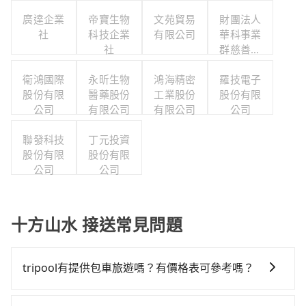
廣達企業
帝寶生物
文苑貿易
財團法人
社
科技企業
有限公司
華科事業
社
群慈善基
金會
衛鴻國際
永昕生物
鴻海精密
羅技電子
股份有限
醫藥股份
工業股份
股份有限
公司
有限公司
有限公司
公司
聯發科技
丁元投資
股份有限
股份有限
公司
公司
十方山水 接送常見問題
tripool有提供包車旅遊嗎？有價格表可參考嗎？
tripool提供全台各地包括十方山水與台南市的包車旅