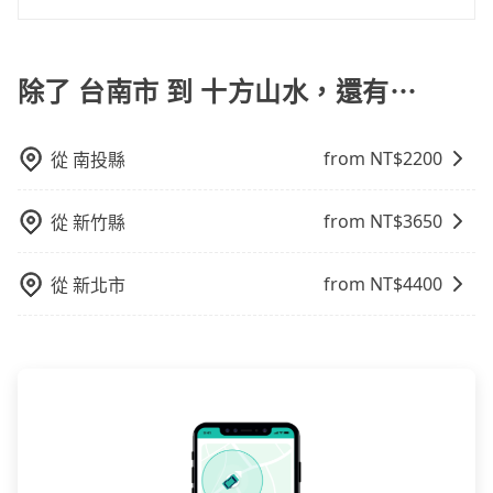
外，tripool司機專業的駕駛和親切服務態度也獲得了許
約，或偏好臨時叫車，那要注意台南市僅有合法計程車
時40元路邊停車費用預估進去，但額外的汽車保險與可
分鐘，假設5位同行，高鐵加轉乘之平均每人花費為680
不管是從台南市前往十方山水或是全台灣任何地方，只
多好評，價格透明無隱藏費用、相比其他業者提供的用
約4,140輛，計程車密度為雙北的4.6%，也就是說要臨時
能的罰單都需自付。再者，和運的iRent只提供最基本的
元。不過台南市領有合法執照的計程車僅有4,100多輛，
要是長途交通且途中遵守台灣法律，無論是清明掃墓、
車前一日凌晨6點前取消均可無條件全額退費的承諾，讓
叫到小黃的難度是台北或新北的20倍之多。如果當天或
車型，如Toyota Yaris、Prius C、Vios這類乘坐體驗較
計程車的密度為雙北的4.6%，換句話說，臨時要叫小黃
包車旅遊、參加喜宴/喪禮、就醫回診、登山露營、學生
除了 台南市 到 十方山水，還有⋯
您的旅程能更有彈性及保障。
隔天也要原路返回，十方山水所在的嘉義縣的計程車更
差的車款，如果人數超過四位，更是沒有較大的七人座
的難度是雙北大城市的20倍。縱使幸運攔到一輛小黃
搬家、投票返鄉、商務出差、貴賓來訪、寵物檢疫、預
難叫，該縣市僅有約325輛計程車，建議事先做好規劃。
或九人座可供選擇，而且無人租車最令人詬病的就是車
了，台南市少部分小黃司機不按表收費，看乘客是外地
約叫車、機場接送、定期洗腎、包月上下班，或者任何
再加上台南市有些計程車司機不按錶計費，約有17%會
況，打開車門才發現仍有上一組乘客遺留的垃圾或者撞
人便漫天喊價或恣意繞路。但如果全程使用tripool並到
from NT$
2200
從
南投縣
跨縣市接送的需求，tripool都能滿足你。乘車前一天下
採現場議價，建議最好先上網預約，以免當場被坑受
凹的車門仍未被修理，每一次租車都好像在開樂透一
府專車接送，則每人平均花費約650元，費時1小時48分
午五點以前完成預約，隔天保證出車。如需公司報帳打
騙。雖然台南市區到十方山水的跳表小黃可能較為便
樣。另外，偶爾也會遇到明明已經預約了時間但上一位
鐘。選擇搭乘高鐵而不預約包車，不僅每人至少額外負
統編，在結帳時可以受理，並於乘車後一週內寄出電子
宜，但當你們人數超過四位時，叫兩輛計程車的費用就
from NT$
3650
用戶卻遲遲尚未歸還，又或者要還車時卻偏偏找不到停
從
新竹縣
擔30元車資，而且更會額外浪費時間在轉乘與等車上，
收據。
貴了，改預約一輛tripool的九人座廂型車最高可省
車位，對於急著用車或者要載其他乘客的人來說就有不
現在還不馬上來預約tripool！如果你是三人以下要乘
$1,000。
小的風險。最後，雖然路邊隨租隨還看似方便，但實際
車，也可參考tripool的拼車共乘服務，最多可再節省
from NT$
4400
從
新北市
使用時還是有其區域的限制，實際可停靠的地點與你的
50%的交通費用。
上下車地點仍有段距離，在遇到下雨天或者載行李時，
就顯得非常不便。