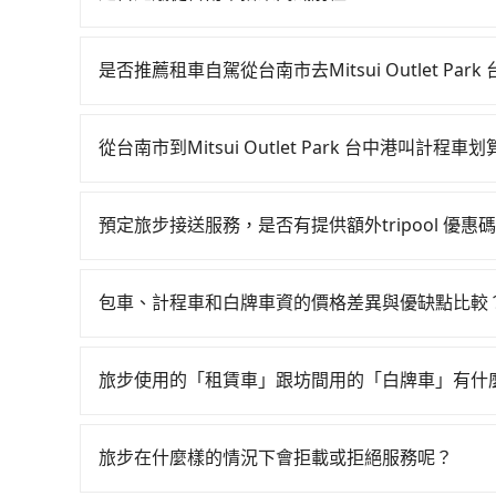
若要從台南市區搭高鐵前往Mitsui Outlet P
06:21一直到23:27，嘉義-台中一天最多有6
是否推薦租車自駕從台南市去Mitsui Outlet Park
叫一輛計程車花費約500元、車程約35分鐘。抵達
如果你有台灣駕照且對自己駕駛技術有信心，且在
鐘，再乘坐22~35分鐘（平均28分）的高鐵從嘉
天就要來回，那在台南路邊可隨租隨借的iRent應該
車站前排班的計程車，搭上小黃後約花45分鐘、車費1,000
從台南市到Mitsui Outlet Park 台中港叫計程車
$115~205承租小轎車，每公里再額外加收$3.2，從台
區) 的目的地。全程加上轉車時間共2小時7分鐘，
如選擇小黃直達，在台南可以透過app叫車的有55688台
為$1,900~2,450（金額差異來自於平假日、車
市領有合法執照的計程車僅有4,100多輛，計程車
算，價格約為2,835~3,400元間。不過台南市僅有
小時40元路邊停車費用預估進去，但額外的汽車保險
大城市的20倍。縱使幸運攔到一輛小黃了，台南
預定旅步接送服務，是否有提供額外tripool 優惠
要臨時叫到小黃的難度是台北或新北的20倍之多。
的車型，如Toyota Yaris、Prius C、Vi
意繞路。但如果全程使用tripool並到府專車接送
旅步有針對已訂購去程，但也有回程需求的乘客提
議價，建議最好先上網預約，以免當場被坑受騙。雖然台南市
座或九人座可供選擇，而且無人租車最令人詬病的
而不預約包車，不僅每人至少額外負擔280元車資
價錢更優惠」，即可獲取回程95折折價券，供您預
為便宜，但當你們人數超過四位時，叫兩輛計程車的費
凹的車門仍未被修理，每一次租車都好像在開樂透
包車、計程車和白牌車資的價格差異與優缺點比較
預約tripool！如果你是三人以下要乘車，也可參考
$2,200。
卻遲遲尚未歸還，又或者要還車時卻偏偏找不到停
包車、計程車或白牌車。主要價格差異和優缺點如下
險。最後，雖然路邊隨租隨還看似方便，但實際使
地點上車較客製化。此外，司機還會提供各種旅遊建
旅步使用的「租賃車」跟坊間用的「白牌車」有什
點仍有段距離，在遇到下雨天或者載行李時，就顯
優點是24小時隨叫隨到，價格按錶計費，但若遇交通
旅步所使用的是符合政府法規的租賃車，車牌以白
車：優點是價格相對較低，有的還可喊價。但安全
為旅步貴賓服務用車。與一些私家車充當營業用車
無法申訴退費。
旅步在什麼樣的情況下會拒載或拒絕服務呢？
關法規。