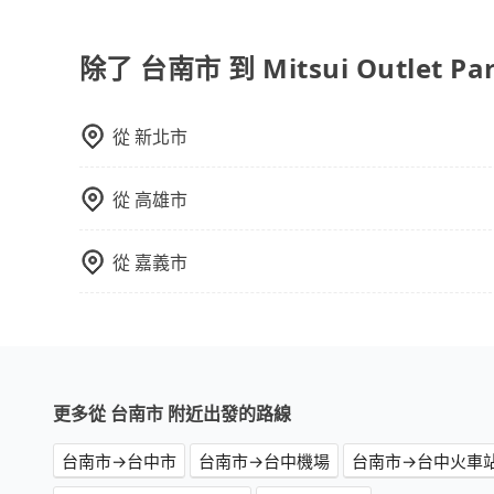
當您使用 tripool 旅步乘車日期當天，若發生以下
訂購時填寫的數量。請務必確實填寫當日實際攜帶的
同行，卻無自備或加購兒童座椅。提醒您，為了保
除了 台南市 到 Mitsui Outlet 
須乘坐兒童座椅。 3) 搭乘寵物友善專車卻沒有
從
新北市
從
高雄市
從
嘉義市
更多從 台南市 附近出發的路線
台南市→台中市
台南市→台中機場
台南市→台中火車