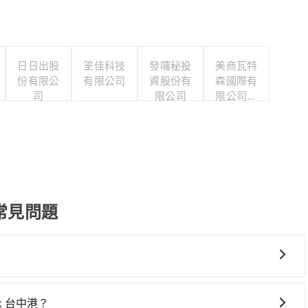
日日出股
筌佳科技
發囉秘投
美商瓦特
份有限公
有限公司
資股份有
森國際有
司
限公司
限公司台
灣分公司
接送常見問題
的行程安排。
rk 台中港？