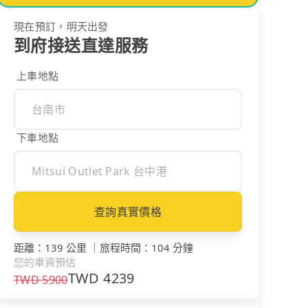
現在預訂，明天出發
到府接送直達服務
上車地點
下車地點
查詢真實價格
距離
：
139 公里
｜
旅程時間
：
104 分鐘
您的車資預估
TWD
4239
TWD
5900