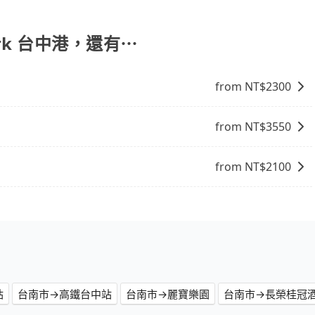
 3 項原因，司機有權拒絕服務： 1) 當日搭車人數或行李超過
行李及乘坐的總人數，包含成人及兒童／嬰幼兒。 2) 孩童
護孩童的安全，依道路交通安全規則規定，四歲以下的孩童必
Park 台中港，還有⋯
裝籠。避免影響行車安全，請您務將寵物置入提籠或提袋內。
from NT$
2300
from NT$
3550
from NT$
2100
站
台南市→高鐵台中站
台南市→麗寶樂園
台南市→長榮桂冠酒