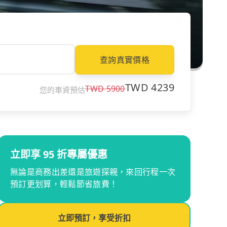
查詢真實價格
TWD
4239
TWD
5900
您的車資預估
立即享 95 折專屬優惠
無論是商務出差還是旅遊探親，來回行程一次
預訂更划算，輕鬆節省旅費！
立即預訂，享受折扣