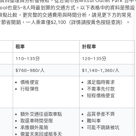
與分析後得知，從台南市去Mitsui Outlet Park 台中
ipool也是5~8人時最划算的交通方式。以下表格中的資料是預設
缺點比較，更完整的交通費用與時間分析，請見更下方的常見
步節省開銷，一人乘車僅$2,100（詳情請按黃色按鈕查詢）。
租車
計程車
110~135分
120~135分
$760~980/人
$1,140~1,360/人
價格便宜
滿足臨時需求
行程彈性
不需事先付款
短程價格便宜
額外交通往返取車點
品質參差不齊
取還車時間受限
難叫車
承擔額外風險
可能不跳錶被坑
需當天來回或租多天