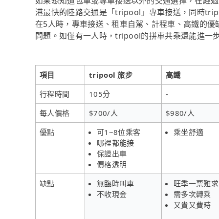
如果想知道包車或專車接送以外的交通選擇，在經過資料整理
港最快的陸路交通是「tripool」專車接送，同時tr
在5人時，專車接送、租車自駕、計程車、高鐵的優
問題。如僅有一人時，tripool的拼車共乘還能進一
項目
tripool 旅步
高鐵
行程時間
105分
-
每人價格
$700/人
$980/人
優點
可1~8位乘客
乘坐舒適
哪裡都能接
保證出車
價格透明
缺點
無臨時叫車
旺季一票難求
不收現金
需多次轉乘
又貴又費時