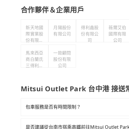
合作夥伴＆企業用戶
新天地國
月陽股份
得利鑫股
薇爾艾伯
際實業股
有限公司
份有限公
國際有限
份有限公
司
公司
司
馬來西亞
一銓顧問
商白蘭氏
股份有限
三得利股
公司
份有限公
司台灣分
公司
Mitsui Outlet Park 台中港 
包車服務是否有時間限制？
我們提供2-12小時彈性包車時間選擇，您可依據您
是否建議從台南市搭乘高鐵前往Mitsui Outlet Pa