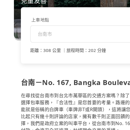
兒童友善
上車地點
距離
：
308 公里
｜
旅程時間
：
202 分鐘
台南－No. 167, Bangka Boule
在尋找從台南市到台北市萬華區的交通方案嗎？除了
選擇包車服務，『合法性』是您首要的考量。路邊的
能就是俗稱的白牌車（車牌非T或R開頭），這將讓
比起只有幾十則評論的店家，擁有數千則正面回饋的平
擇，我們是政府立案的叫車平台，從台南市到No. 167,