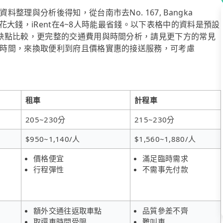
理與分析後得知，從台南市去No. 167, Bangka
望花大錢，iRent在4~8人時能最省錢。以下表格中的資料是預設
缺點比較，更完整的交通費用與時間分析，請見更下方的常見
時間，來換取便利到府且價格實惠的接送服務，可考慮
租車
計程車
205~230分
215~230分
$950~1,140/人
$1,560~1,880/人
價格便宜
滿足臨時需求
行程彈性
不需事先付款
額外交通往返取車點
品質參差不齊
取還車時間受限
難叫車