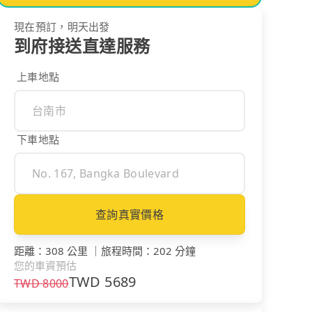
現在預訂，明天出發
到府接送直達服務
上車地點
下車地點
查詢真實價格
距離
：
308 公里
｜
旅程時間
：
202 分鐘
您的車資預估
TWD
5689
TWD
8000