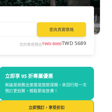
查詢真實價格
TWD
5689
TWD
8000
您的車資預估
立即享 95 折專屬優惠
無論是商務出差還是旅遊探親，來回行程一次
預訂更划算，輕鬆節省旅費！
立即預訂，享受折扣