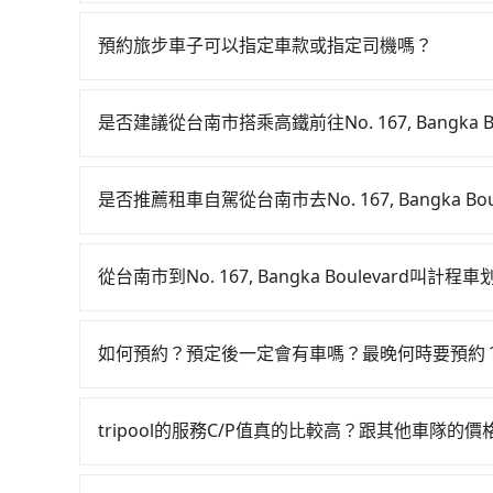
抱歉！一旦訂單成立後，付款方式是無法更改的。
該訂單後再以其他付款方式重新預約行程即可。
預約旅步車子可以指定車款或指定司機嗎？
可以的，目前預定時旅步僅提供車型選擇，無法指
booking@tripool.app聯繫我們，將有專人
是否建議從台南市搭乘高鐵前往No. 167, Bangka Bo
若要從台南市區搭高鐵前往No. 167, Bangka 
站！從最早06:03一直到22:23，台南-台北一
是否推薦租車自駕從台南市去No. 167, Bangka Bou
高鐵站，叫一輛計程車花費約300元、車程約25
如果你有台灣駕照且對自己駕駛技術有信心，且在
約15分鐘，再乘坐85~120分鐘（平均104分）的
天就要來回，那在台南路邊可隨租隨借的iRent應該
出站、等待車站前排班的計程車，搭上小黃後約花20分鐘、車費
從台南市到No. 167, Bangka Boulevard叫計程
$115~205承租小轎車，每公里再額外加收$3.2，從台南
(台北市萬華區) 的目的地。全程加上轉車時間共2
如選擇小黃直達，在台南可以透過app叫車的有55688台
為$3,800~4,550（金額差異來自於平假日、車
1,480元。不過台南市領有合法執照的計程車僅有4
到車，也可考慮打電話至附近的計程車隊，如鳳凰
小時40元路邊停車費用預估進去，但額外的汽車保險
叫小黃的難度是雙北大城市的20倍。縱使幸運攔
如何預約？預定後一定會有車嗎？最晚何時要預約
程跳錶計算，價格約為6,215~7,500元間，但如改預
的車型，如Toyota Yaris、Prius C、Vi
地人便漫天喊價或恣意繞路。但如果全程使用tripo
如要預約從台南市前往No. 167, Bangka Bo
臨時叫車，那要注意台南市僅有合法計程車約4,14
座或九人座可供選擇，而且無人租車最令人詬病的
22分鐘。長距離移動確實搭乘高鐵可以比坐車快2
內即可查到真實價格，照著步驟填寫完乘客資料與
難度是台北或新北的20倍之多。再加上台南市有些
凹的車門仍未被修理，每一次租車都好像在開樂透
tripool的服務C/P值真的比較高？跟其他車隊的
趕時間的人來說，預約tripool還是比較划算的。如
收到簡訊以及電子郵件確認信，如此就完成預約了，
上網預約，以免當場被坑受騙。綜合以上，無論在價格或服
卻遲遲尚未歸還，又或者要還車時卻偏偏找不到停
最多可再節省50%的交通費用。
在服務品質許可下，乘客當然希望價格越便宜越好
EMAIL提供。一旦付款完畢，tripool保證出
Bangka Boulevard的最佳選擇。
險。最後，雖然路邊隨租隨還看似方便，但實際使