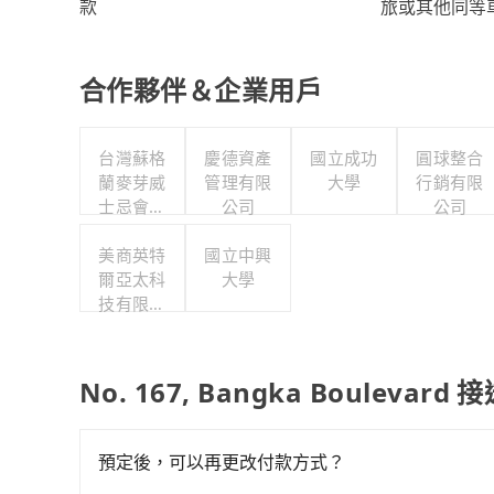
旅或其他同等
款
合作夥伴＆企業用戶
台灣蘇格
慶德資產
國立成功
圓球整合
蘭麥芽威
管理有限
大學
行銷有限
士忌會所
公司
公司
股份有限
美商英特
公司
國立中興
爾亞太科
大學
技有限公
司
No. 167, Bangka Boulevar
預定後，可以再更改付款方式？