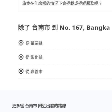
的台灣大車隊、大都會、LINE Taxi、Uber
如臨時需要，前一天傍晚五點前仍會收單，最遲如
旅步在什麼樣的情況下會拒載或拒絕服務呢？
點仍有段距離，在遇到下雨天或者載行李時，就顯
KKDAY、KLOOK、叫車吧等。tripool旅
當您使用 tripool 旅步乘車日期當天，若發生以下
包括台南市去No. 167, Bangka Boulev
訂購時填寫的數量。請務必確實填寫當日實際攜帶的
供專車到府服務，是絕大多數乘客出行的最佳選擇
同行，卻無自備或加購兒童座椅。提醒您，為了保
除了 台南市 到 No. 167, Bangk
須乘坐兒童座椅。 3) 搭乘寵物友善專車卻沒有
從
苗栗縣
從
彰化縣
從
嘉義市
更多從 台南市 附近出發的路線