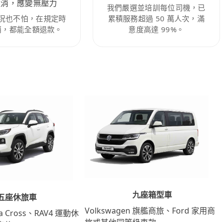
取消，應變無壓力
我們嚴選並培訓每位司機，已
況也不怕，在規定時
累積服務超過 50 萬人次，滿
消，都能全額退款。
意度高達 99%。
九座箱型車
五座休旅車
Volkswagen 旗艦商旅、Ford 家用商
lla Cross、RAV4 運動休