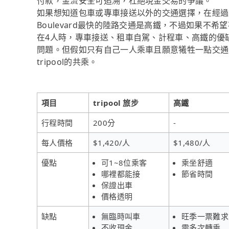
付款，金流安全可追溯，杜絕現金交易的爭議。
如果想知道包車或專車接送以外的交通選擇，在經過資料整
Boulevard最快的陸路交通是高鐵，不過如果不希
在4人時，專車接送、租車自駕、計程車、高鐵的優
問題。但假如只有自己一人乘車且願意犧牲一點交通
tripool的共乘。
項目
tripool 旅步
高鐵
行程時間
200分
-
每人價格
$1,420/人
$1,480/人
優點
可1~8位乘客
乘坐舒適
哪裡都能接
節省時間
保證出車
價格透明
缺點
無臨時叫車
旺季一票難求
不收現金
需多次轉乘