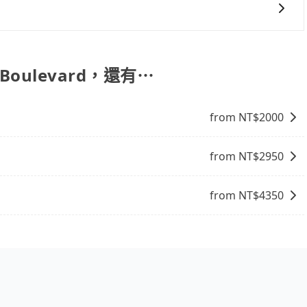
，機場接送則有肯驛、全鋒、格上租車、和運租車，包車旅遊則是
當天下午過後乘車，四小時前仍能預約。
得非常不便。
步專注在長程單程接送與跨縣市計時包車，不論從哪邊去哪裡（當然也
 3 項原因，司機有權拒絕服務： 1) 當日搭車人數或行李超過
ard），全台保證出車。由於有高效的車輛調度能力，能以市價7~8折提
行李及乘坐的總人數，包含成人及兒童／嬰幼兒。 2) 孩童
。
護孩童的安全，依道路交通安全規則規定，四歲以下的孩童必
a Boulevard，還有⋯
裝籠。避免影響行車安全，請您務將寵物置入提籠或提袋內。
from NT$
2000
from NT$
2950
from NT$
4350