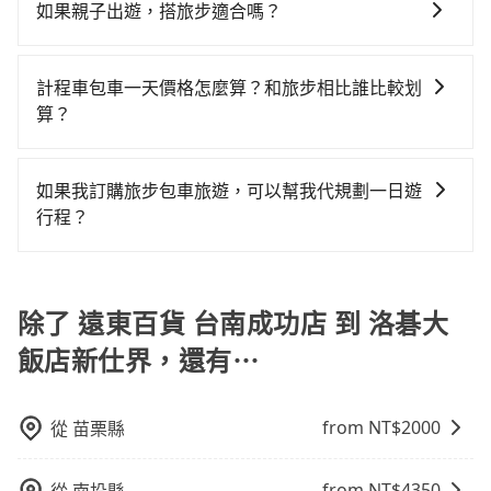
定及可靠的，大多數的使用者都給予了高分評價。此
際等叫車看看。依照里程跳錶計算，價格約為
時40元路邊停車費用預估進去，但額外的汽車保險與可
如果親子出遊，搭旅步適合嗎？
每人花費為1,480元。不過台南市領有合法執照的計程車
介意多花一點錢省下這些瑣碎的事，台灣本土的AsiaYo
外，tripool司機專業的駕駛和親切服務態度也獲得了許
6,215~7,500元間，但如改預約tripool可省高達
能的罰單都需自付。再者，和運的iRent只提供最基本的
僅有4,100多輛，計程車的密度為雙北的4.6%，換句話
或者國際Airbnb都值得推薦。
適合的，另外旅步也特別為您心愛的寶貝準備了兒童座
多好評，價格透明無隱藏費用、相比其他業者提供的用
$1,800。但如果你無法提前預約，或偏好臨時叫車，那
車型，如Toyota Yaris、Prius C、Vios這類乘坐體驗較
說，臨時要叫小黃的難度是雙北大城市的20倍。縱使幸
椅及兒童用增高墊供您選購(租借300元/個)，讓您和孩子
車前一日凌晨6點前取消均可無條件全額退費的承諾，讓
要注意台南市僅有合法計程車約4,140輛，計程車密度為
計程車包車一天價格怎麼算？和旅步相比誰比較划
差的車款，如果人數超過四位，更是沒有較大的七人座
運攔到一輛小黃了，台南市少部分小黃司機不按表收
出遊時安全更有保障。
您的旅程能更有彈性及保障。
雙北的4.6%，也就是說要臨時叫到小黃的難度是台北或
算？
或九人座可供選擇，而且無人租車最令人詬病的就是車
費，看乘客是外地人便漫天喊價或恣意繞路。但如果全
新北的20倍之多。再加上台南市有些計程車司機不按錶
況，打開車門才發現仍有上一組乘客遺留的垃圾或者撞
程使用tripool並到府專車接送，則每人平均花費約
計程車包車的價格通常根據時間或距離計算，包車的價
計費，約有17%會採現場議價，建議最好先上網預約，
凹的車門仍未被修理，每一次租車都好像在開樂透一
1,420元，費時3小時22分鐘。長距離移動確實搭乘高鐵
格通常是根據時間或距離來計算，而且在不同城市和地
如果我訂購旅步包車旅遊，可以幫我代規劃一日遊
以免當場被坑受騙。綜合以上，無論在價格或服務品質
樣。另外，偶爾也會遇到明明已經預約了時間但上一位
可以比坐車快28分鐘，但卻要額外支出約240元的交通
區，價格可能有所不同。另外，計程車包車價格也可能
行程？
上，tripool都是你從遠東百貨 台南成功店到洛碁大飯店
用戶卻遲遲尚未歸還，又或者要還車時卻偏偏找不到停
費，所以對於不是這麼趕時間的人來說，預約tripool還
會因為交通狀況等因素而有所變動。因此，在預定包車
新仕界的最佳選擇。
車位，對於急著用車或者要載其他乘客的人來說就有不
是比較划算的。如果你是三人以下要乘車，也可參考
抱歉！目前旅步的包車服務只能提供交通接送服務，暫
之前，最好先詢問清楚具體價格和注意事項。相比之
小的風險。最後，雖然路邊隨租隨還看似方便，但實際
tripool的拼車共乘服務，最多可再節省50%的交通費
時還沒有規劃行程的服務。
下，旅步的包車服務價格相對更為透明和具體，一般是
使用時還是有其區域的限制，實際可停靠的地點與你的
用。
除了 遠東百貨 台南成功店 到 洛碁大
按照包車時間和里程、車型來計費，價格在網站上公開
上下車地點仍有段距離，在遇到下雨天或者載行李時，
透明，方便客戶可以更加準確地了解行程所需時間和費
就顯得非常不便。
飯店新仕界，還有⋯
用。
from NT$
2000
從
苗栗縣
from NT$
4350