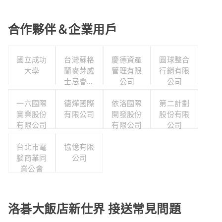
合作夥伴＆企業用戶
國立成功
台灣蘇格
慶德資產
圓球整合
大學
蘭麥芽威
管理有限
行銷有限
士忌會所
公司
公司
股份有限
一六國際
德燁國際
公司
依洛國際
第二計劃
實業股份
有限公司
開發股份
股份有限
有限公司
有限公司
公司
台北市電
協憶有限
腦商業同
公司
業公會
洛碁大飯店新仕界 接送常見問題