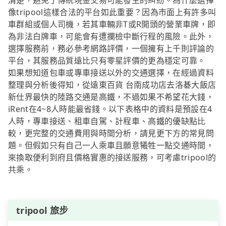
清楚，避免了傳統現金交易可能發生的糾紛。為什麼選擇
像tripool這樣合法的平台如此重要？因為市面上有許多叫
車群組或個人司機，若其車輛非T或R開頭的營業車牌，即
為非法白牌車，可能會有遭攔檢中斷行程的風險。此外，
選擇服務前，務必參考網路評價，一個擁有上千則評論的
平台，其服務品質遠比只有零星評價的更為穩定可靠。
如果想知道包車或專車接送以外的交通選擇，在經過資料
整理與分析後得知，從遠東百貨 台南成功店去洛碁大飯店
新仕界最快的陸路交通是高鐵，不過如果不希望花大錢，
iRent在4~8人時能最省錢。以下表格中的資料是預設在4
人時，專車接送、租車自駕、計程車、高鐵的優缺點比
較，更完整的交通費用與時間分析，請見更下方的常見問
題。但假如只有自己一人乘車且願意犧牲一點交通時間，
來換取便利到府且價格實惠的接送服務，可考慮tripool的
共乘。
tripool 旅步