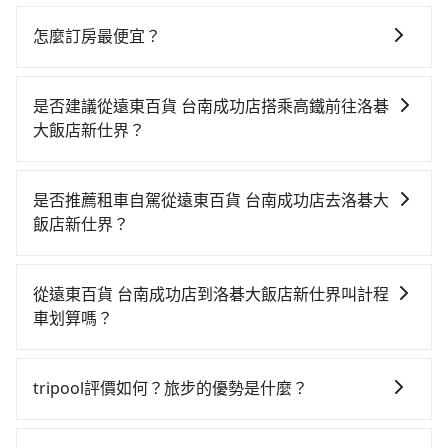
怎麼訂房最便宜？
現在旅客預訂飯店已經很少透過旅行社，大多是透過
OTA (online travel agent) 來完成，除了可以快速依據
是否建議從遠東百貨 台南成功店搭乘高鐵前往洛碁
地區、價位、人數、特殊需求來搜尋適合的旅店與房
大飯店新仕界？
型，更重要的是通常價格是官網的6~8折，如果又有加入
若要從遠東百貨 台南成功店搭高鐵前往洛碁大飯店新仕
會員或者使用特定的信用卡，還可以累積點數做現金回
界，高鐵乘坐舒適、省時、較貴，且難叫計程車前往高
饋或未來換取免費的住房。台灣人常用的線上訂房平台
是否推薦租車自駕從遠東百貨 台南成功店去洛碁大
鐵站！從最早06:03一直到22:23，台南-台北一天最多有
有Booking.com、Agoda.com、Hotels.com、
飯店新仕界？
75班次高鐵可搭乘。假設從遠東百貨 台南成功店 (台南
Expedia.com、Trip.com等。正常來說，線上刷卡付款
如果你有台灣駕照且對自己駕駛技術有信心，且在車上
市東區) 前往最靠近的台南高鐵站，叫一輛計程車花費約
完後預定就完成，事先不用電話確認空房，事後也不用
時不需要閉目養神（因為要自己開車），最重要的是你
300元、車程約24分鐘。抵達高鐵站後，步行進站、現
告知付款完畢，一切都能在網路上操作。但有些較冷門
從遠東百貨 台南成功店到洛碁大飯店新仕界叫計程
當天就要來回，那在台南路邊可隨租隨借的iRent應該是
場購票並於月台排隊的時間約15分鐘，再乘坐85~120分
或規模較小的飯店，有可能再多平台同時上架而發生超
車划算嗎？
你最便宜選擇。註冊完iRent的app後，可以每小時
鐘（平均104分）的高鐵從台南站前往台北高鐵站，每人
賣的現象，便有可能到了現場卻沒房可住的窘境，所以
如選擇小黃直達，在台南可以透過app叫車的有55688台
$115~205承租小轎車，每公里再額外加收$3.2，從遠東
票價1,350元，再用15分鐘出站、等待車站前排班的計程
在預定時要不選擇評分高、評論多的飯店，不然就是還
灣大車隊、Uber、Line Taxi、Yoxi等，如果在路邊攔不
百貨 台南成功店到洛碁大飯店新仕界的花費預估為
車，搭上小黃後約花16分鐘、車費200元後，抵達洛碁
tripool評價如何？旅步的優勢是什麼？
要再人工電話與飯店確認。預訂民宿方面，如不怕麻
到車，也可考慮打電話至遠東百貨 台南成功店附近的計
$3,800~4,550（金額差異來自於平假日、車款差異、抵
大飯店新仕界 (台北市萬華區) 的目的地。全程加上轉車
煩，有些時候直接打電話問的價格可能比民宿訂房網來
根據google的評價，tripool的服務品質整體上是非常穩
程車隊，如鳳凰城無線、台一大車隊、台南包車府城國
達目的地後多久原路返回），雖已將eTag和可能的每小
時間共2小時54分鐘，假設4位同行，高鐵加轉乘之平均
得便宜，但缺點就是多數要匯款並再人工確認。假如不