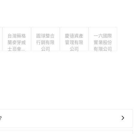
台灣蘇格
圓球整合
慶德資產
一六國際
蘭麥芽威
行銷有限
管理有限
實業股份
士忌會所
公司
公司
有限公司
股份有限
公司
？
鐵乘坐舒適、省時、較貴，且難叫計程車前往高鐵站！從最早