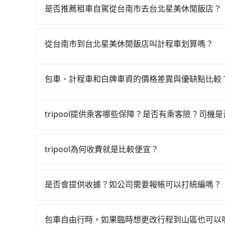
06:03一直到22:23，台南-台北一天最多有7
是否推薦租車自駕從台南市去台北星美休閒飯店？
叫一輛計程車花費約300元、車程約35分鐘。抵達
如果你有台灣駕照且對自己駕駛技術有信心，且在
鐘，再乘坐85~120分鐘（平均104分）的高鐵從
天就要來回，那在台南路邊可隨租隨借的iRent應該
等待車站前排班的計程車，搭上小黃後約花25分鐘、
從台南市到台北星美休閒飯店叫計程車划算嗎？
$115~205承租小轎車，每公里再額外加收$3.
的地。全程加上轉車時間共3小時8分鐘，假設4位同
如選擇小黃直達，在台南可以透過app叫車的有55688台
$3,800~4,550（金額差異來自於平假日、車款
合法執照的計程車僅有4,100多輛，計程車的密度
到車，也可考慮打電話至一成計程汽車行等叫車看看。依
時40元路邊停車費用預估進去，但額外的汽車保險與
的20倍。縱使幸運攔到一輛小黃了，台南市少部分
包車、計程車和白牌車資的價格差異與優缺點比較
預約tripool可省高達$1,700。但如果你無
車型，如Toyota Yaris、Prius C、Vio
路。但如果全程使用tripool並到府專車接送，則每
包車、計程車或白牌車。主要價格差異和優缺點如下
4,140輛，計程車密度為雙北的4.6%，也就是
或九人座可供選擇，而且無人租車最令人詬病的就
搭乘高鐵可以比坐車快17分鐘，但卻要額外支出約
地點上車較客製化。此外，司機還會提供各種旅遊建
有些計程車司機不按錶計費，約有17%會採現場議
的車門仍未被修理，每一次租車都好像在開樂透一
tripool提供乘客哪些保障？是否有乘客險？司機
tripool還是比較划算的。如果你是三人以下要乘車
優點是24小時隨叫隨到，價格按錶計費，但若遇交通
論在價格或服務品質上，tripool都是你從台南
遲遲尚未歸還，又或者要還車時卻偏偏找不到停車
通費用。
旅步提供最高500萬的乘客險，且只接受通過旅步
車：優點是價格相對較低，有的還可喊價。但安全
險。最後，雖然路邊隨租隨還看似方便，但實際使
也都經過細心維護及保養，以確保您的乘車安全。
無法申訴退費。
tripool為何收費就是比較便宜？
點仍有段距離，在遇到下雨天或者載行李時，就顯
對於平常就有在使用長程專車接送服務的乘客來說，第
為司機素質比較差、車上會有煙味、或者車齡過大，但
是否會提供收據？如公司需要報帳可以打統編嗎？
顧客評分較低的司機，且車輛均要求5年內新車，
在乘車結束後一週內，tripool都會透過第三方
口罩。tripool之所以能將價格壓在市價7~8折
付款前可以輸入公司的抬頭與統編，可向國稅局報
也就是提高俗稱「回頭車」的比例。這不僅體現在
包車自由行時，如果臨時想更改行程到山區也可以