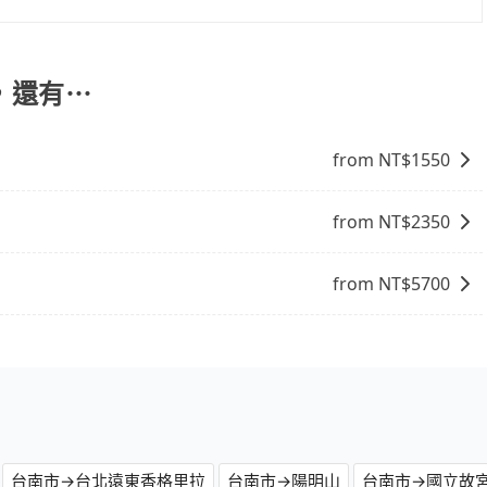
不熟悉的司機或者轉單給其他車行的情況比同行更低，如此便
，旅步可能會根據行經的路線是否超過海拔1500公尺來進行
上的價格是動態的，一般來說越早預訂價格越優，且保證前一天中
、出發前先與您進行確認，確保您明確知道所有的費用。我們
市去台北星美休閒飯店，請儘早下訂以把握最划算的價格。
放心地享受旅步為您提供的服務。
，還有⋯
from NT$
1550
from NT$
2350
from NT$
5700
台南市→台北遠東香格里拉
台南市→陽明山
台南市→國立故