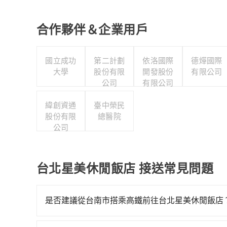
合作夥伴＆企業用戶
國立成功
第二計劃
依洛國際
德燁國際
大學
股份有限
開發股份
有限公司
公司
有限公司
緯創資通
臺中榮民
股份有限
總醫院
公司
台北星美休閒飯店 接送常見問題
是否建議從台南市搭乘高鐵前往台北星美休閒飯店
若要從台南市區搭高鐵前往台北星美休閒飯店，高