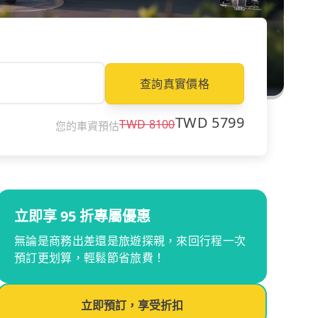
查詢真實價格
TWD
5799
TWD
8100
您的車資預估
立即享 95 折專屬優惠
無論是商務出差還是旅遊探親，來回行程一次
預訂更划算，輕鬆節省旅費！
立即預訂，享受折扣