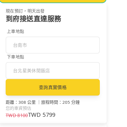
現在預訂，明天出發
到府接送直達服務
上車地點
下車地點
查詢真實價格
距離
：
308 公里
｜
旅程時間
：
205 分鐘
您的車資預估
TWD
5799
TWD
8100