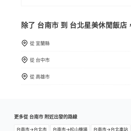
完全符合台灣的法律規範。
能用更少的司機來服務更多的旅客，意味著使用到
可以的，當您的旅程需要穿越山區或是高海拔地區時
反應在服務品質的控管會更佳。但tripool網站
額外的費用收取。但是，這些費用會在您下訂單後
午以前均可全額取消退費，如已經決定好要從台南
會透過Email的方式向您說明收費細節，讓您能更
除了 台南市 到 台北星美休閒飯店
從
宜蘭縣
從
台中市
從
高雄市
更多從 台南市 附近出發的路線
台南市→台北市
台南市→松山機場
台南市→台北車站