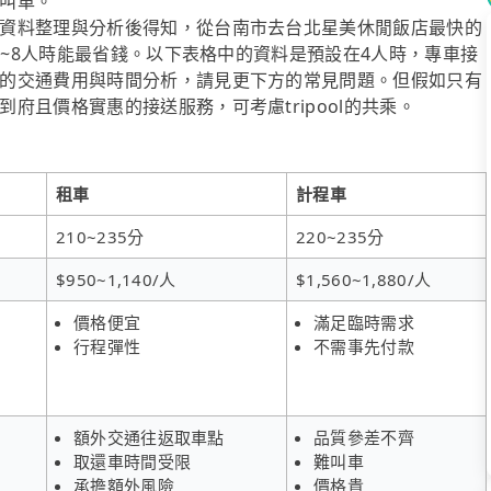
叫車。
資料整理與分析後得知，從台南市去台北星美休閒飯店最快的
在4~8人時能最省錢。以下表格中的資料是預設在4人時，專車接
的交通費用與時間分析，請見更下方的常見問題。但假如只有
府且價格實惠的接送服務，可考慮tripool的共乘。
租車
計程車
210~235分
220~235分
$950~1,140/人
$1,560~1,880/人
價格便宜
滿足臨時需求
行程彈性
不需事先付款
額外交通往返取車點
品質參差不齊
取還車時間受限
難叫車
承擔額外風險
價格貴