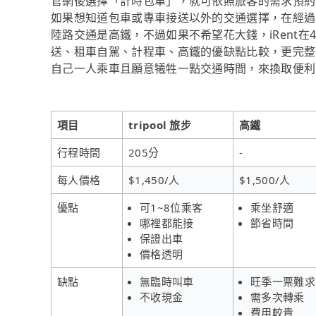
官網後選擇「計時包車」，就可依照旅客的需求預約
如果想知道包車或專車接送以外的交通選擇，在經過
陸路交通是高鐵，不過如果不希望花大錢，iRent
送、租車自駕、計程車、高鐵的優缺點比較，更完整
自己一人乘車且願意犧牲一點交通時間，來換取便利到
項目
tripool 旅步
高鐵
行程時間
205分
-
每人價格
$1,450/人
$1,500/人
優點
可1~8位乘客
乘坐舒適
哪裡都能接
節省時間
保證出車
價格透明
缺點
無臨時叫車
旺季一票難求
不收現金
需多次轉乘
費用較貴