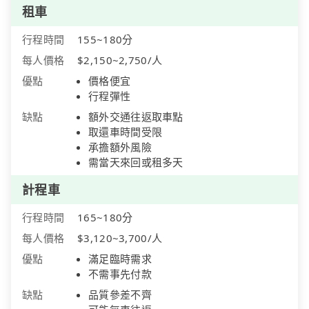
租車
行程時間
155~180分
每人價格
$2,150~2,750/人
優點
價格便宜
行程彈性
缺點
額外交通往返取車點
取還車時間受限
承擔額外風險
需當天來回或租多天
計程車
行程時間
165~180分
每人價格
$3,120~3,700/人
優點
滿足臨時需求
不需事先付款
缺點
品質參差不齊