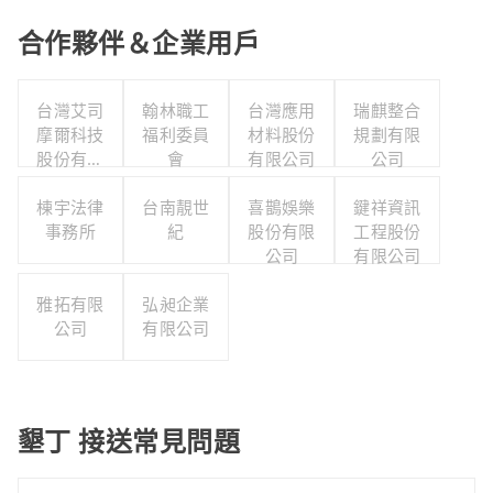
合作夥伴＆企業用戶
台灣艾司
翰林職工
台灣應用
瑞麒整合
摩爾科技
福利委員
材料股份
規劃有限
股份有限
會
有限公司
公司
公司
棟宇法律
台南靚世
喜鵲娛樂
鍵祥資訊
事務所
紀
股份有限
工程股份
公司
有限公司
雅拓有限
弘昶企業
公司
有限公司
墾丁 接送常見問題