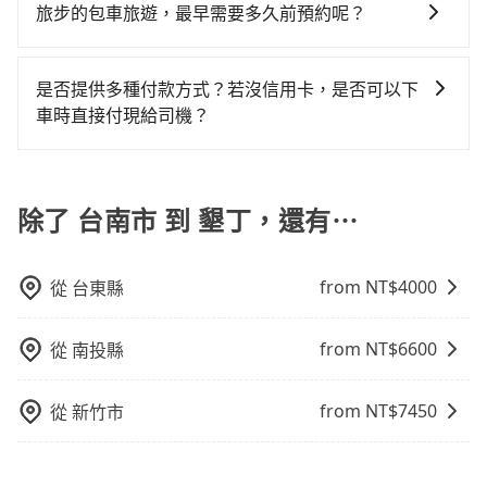
需要導覽服務，可事先透過電子郵件
都無法監控或追查。最好別為了省小錢而冒上不必要的
旅步的包車旅遊，最早需要多久前預約呢？
些計程車司機不按錶計費，約有17%會採現場議價，建
修理，每一次租車都好像在開樂透一樣。另外，偶爾也
費約3,290元，費時2小時28分鐘。選擇搭乘高鐵而不預
booking@tripool.app聯繫我們，將有專人協助回覆確
風險。而tripool雇用的司機、使用的車輛以及配合的車
議最好先上網預約，以免當場被坑受騙。雖然台南市區
會遇到明明已經預約了時間但上一位用戶卻遲遲尚未歸
約包車，不僅至少額外負擔750元車資，而且更會額外浪
當您的行程確定後，建議盡早預訂包車服務，因為旅步
認是否能協助安排。
行，一定符合台灣法律規定，除了司機擁有合法的職業
到墾丁的跳表小黃可能較為便宜，但當你們人數超過四
還，又或者要還車時卻偏偏找不到停車位，對於急著用
費57分鐘在轉乘與等車上，現在還不馬上來預約
提供早鳥優惠，您越早預訂就能享有更優惠的價格。所
駕駛執照以及良民證外，車輛一定投保最高300萬乘客
是否提供多種付款方式？若沒信用卡，是否可以下
位時，叫兩輛計程車的費用就貴了，改預約一輛tripool
車或者要載其他乘客的人來說就有不小的風險。最後，
tripool！
以不妨趁早訂購，享受更划算的價格。
險。最好辨別叫的車是否合法，就看車牌的開頭，只要
車時直接付現給司機？
的九人座廂型車最高可省$1,900。
雖然路邊隨租隨還看似方便，但實際使用時還是有其區
不是R或T開頭的車，就一定是違法。
域的限制，實際可停靠的地點與你的上下車地點仍有段
目前旅步提供多種付款方式可供選擇，包括線上刷卡
距離，在遇到下雨天或者載行李時，就顯得非常不便。
(VISA/MasterCard/JCB)、簽帳卡 (金融信用卡) 和
AFTEE 先享受後付款等。若您沒有信用卡，建議可以使
除了 台南市 到 墾丁，還有⋯
用 AFTEE 的服務，您可以在訂單成立後的14天內到超商
櫃檯繳費，或者利用 ATM 完成匯款。
from NT$
4000
從
台東縣
from NT$
6600
從
南投縣
from NT$
7450
從
新竹市