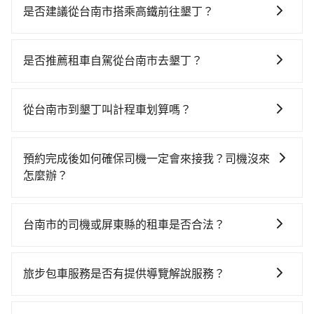
是否建議從台南市搭乘高鐵前往墾丁？
從台南搭高鐵去墾丁絕非最佳選擇，高鐵較貴、費時，
且難叫計程車前往高鐵站！台南-左營雖然一天最多時有
是否推薦租車自駕從台南市去墾丁？
74班車次，從最早07:16到23:48，過了末班車到清晨的
如果你有台灣駕照且對自己駕駛技術有信心，且在車上
時段，還是要找其他交通方案。假設從台南市東區前往
時不需要閉目養神（因為要自己開車），最重要的是你
最靠近的台南高鐵站，叫一輛計程車花費約300元、車程
從台南市到墾丁叫計程車划算嗎？
當天就要來回，那在台南路邊可隨租隨借的iRent應該是
約25分鐘。抵達高鐵站後，步行進站、現場購票並於月
如選擇小黃直達，在台南可以透過app叫車的有55688台
你最便宜選擇。註冊完iRent的app後，可以每小時
台排隊的時間約15分鐘，再乘坐11~13分鐘（平均12
灣大車隊、Uber、Line Taxi、Yoxi等，如果在路邊攔不
$115~205承租小轎車，每公里再額外加收$3.2，從台南
分）的高鐵從台南站前往左營高鐵站，每人票價140元，
預約完成後如何確保司機一定會來接我？司機沒來
到車，也可考慮打電話至附近的計程車隊，如港龍大車
市（東區）到墾丁的花費預估為$2,150~2,750（金額差
再用10分鐘出站、等待車站前排班的計程車，搭上小黃
怎麼辦？
隊、台一大車隊、鳳凰城無線等叫車看看。依照里程跳
異來自於平假日、車款差異、抵達目的地後多久原路返
後約花145分鐘、車費3,600元後，抵達墾丁 (屏東縣恆
只要完成預約並付款完成，訂單就成立，tripool也保證
錶計算，價格約為3,115~3,700元間，若改選tripool的
回），雖已將eTag和可能的每小時40元路邊停車費用預
春鎮) 的目的地。全程加上轉車時間共3小時25分鐘，假
派車。在出發前一天晚上八點時，會透過電子郵件與簡
專車服務可再更便宜。但如果你無法提前預約，或偏好
估進去，但額外的汽車保險與可能的罰單都需自付。再
台南市的司機或屏東縣的租車是否合法？
設一人獨行，交通費總計4,040元。不過台南市領有合法
訊提供司機的姓名、電話、車牌、車型等資訊，如在約
臨時叫車，那要注意台南市僅有合法計程車約4,140輛，
者，和運的iRent只提供最基本的車型，如Toyota
執照的計程車僅有4,100多輛，計程車的密度為雙北的
許多的Line群組或Facebook社團裡，有很多低價的白牌
定好的時間與上車地點沒有看到司機，可主動電話聯
計程車密度為雙北的4.6%，也就是說要臨時叫到小黃的
Yaris、Prius C、Vios這類乘坐體驗較差的車款，如果人
4.6%，換句話說，臨時要叫小黃的難度是雙北大城市的
車、私家車或野雞車在招攬生意，這不僅是違法可能被
繫，可能原本約定的地點不適合暫停而改停靠在附近的
難度是台北或新北的20倍之多。如果當天或隔天也要原
旅步包車服務是否有提供導覽解說服務？
數超過四位，更是沒有較大的七人座或九人座可供選
20倍。縱使幸運攔到一輛小黃了，台南市少部分小黃司
警察臨檢並趕下車，出意外後保險公司更是不會提供任
位置。但如果遇到車輛故障或者前一趟車嚴重耽誤，
路返回，墾丁所在的屏東縣的計程車更難叫，該縣市僅
擇，而且無人租車最令人詬病的就是車況，打開車門才
機不按表收費，看乘客是外地人便漫天喊價或恣意繞
抱歉！目前旅步的包車服務暫無提供導覽服務，如果您
何理賠，如果又遇到心術不正的司機，其犯罪行為可能
tripool會盡快改派以減少乘客等待的時間。
有約368輛計程車，建議事先做好規劃。再加上台南市有
發現仍有上一組乘客遺留的垃圾或者撞凹的車門仍未被
路。但如果全程使用tripool並到府專車接送，則僅需花