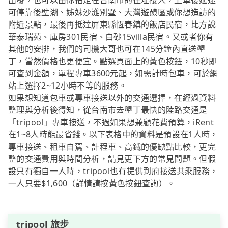
出發，也可以由你指定在台南市的住址接人，上車後延途
可停靠後壁湖、姊妹沙灘別墅、大灣遊憩區或你想造訪的
附近景點，最後再抵達屏東縣恆春鎮的飯店民宿，比方說
華泰瑞苑、庫房301民宿、白砂15villa民宿。又或者你有
其他的安排，我們的司機大哥也可在145分鐘內直送墾
丁，當然價格也更便宜。點選頁面上的黃色按鈕，10秒即
可查到金額，單程專車3600元起，如需計時包車，可於網
站上選擇2~12小時不等的服務。
如果想知道包車或專車接送以外的交通選擇，在經過資料
整理與分析後得知，從台南市去墾丁最快的陸路交通是
「tripool」專車接送，不過如果想兼顧花費預算，iRent
在1~8人時能最省錢。以下表格中的資料是預設在1人時，
專車接送、租車自駕、計程車、高鐵的優缺點比較，更完
整的交通費用與時間分析，請見更下方的常見問題。但假
設只有獨自一人時，tripool也有提供到府接送共乘服務，
一人只要$1,600（詳情請按黃色按鈕查詢）。
tripool 旅步