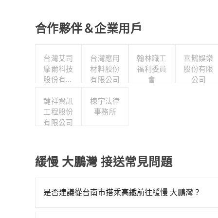
合作夥伴＆企業用戶
台灣艾司
台灣應用
翰林職工
喜鵲娛樂
摩爾科技
材料股份
福利委員
股份有限
股份有限
有限公司
會
公司
公司
鍵祥資訊
棟宇法律
工程股份
事務所
有限公司
緩慢 大鵬灣 接送常見問題
是否建議從台南市搭乘高鐵前往緩慢 大鵬灣？
從台南搭高鐵去緩慢 大鵬灣絕非最佳選擇，高鐵較