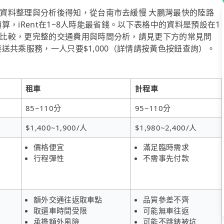
資料整理與分析後得知，從台南市去緩慢 大鵬灣最快的陸路
預算，iRent在1~8人時能最省錢。以下表格中的資料是預設在1
比較，更完整的交通費用與時間分析，請見更下方的常見問
接送共乘服務，一人只要$1,000（詳情請按黃色按鈕查詢）。
租車
計程車
85~110分
95~110分
$1,400~1,900/人
$1,980~2,400/人
價格便宜
滿足臨時需求
行程彈性
不需事先付款
額外交通往返取車點
品質參差不齊
取還車時間受限
可能無車往返
承擔額外風險
可能不跳錶被坑