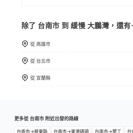
或者使用特定的信用卡，還可以累積點數做現金回
使用包車進行深度探訪周邊景點時，可以充分利用
Booking.com、Agoda.com、Hotels.com
節奏和時間進行遊覽。除了景點本身，還可以體驗
就完成，事先不用電話確認空房，事後也不用告知
驗當地的生活和文化。在探訪景點時，可以積極尋
除了 台南市 到 緩慢 大鵬灣，還有
的飯店，有可能再多平台同時上架而發生超賣的現
幕，並且可以在旅途中收集更多的故事和經驗，豐
選擇評分高、評論多的飯店，不然就是還要再人工
打電話問的價格可能比民宿訂房網來得便宜，但缺
從
高雄市
這些瑣碎的事，台灣本土的AsiaYo或者國際Airbn
從
台北市
從
宜蘭縣
更多從 台南市 附近出發的路線
台南市→屏東縣
台南市→東港碼頭
台南市→墾丁
台