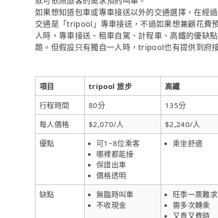
就可依照旅客的需求預約叫車。
如果想知道包車或專車接送以外的交通選擇，在經過
交通是「tripool」專車接送，不過如果想兼顧花費
人時，專車接送、租車自駕、計程車、高鐵的優缺點
題。但假設只有獨自一人時，tripool也有提供到府
項目
tripool 旅步
高鐵
行程時間
80分
135分
每人價格
$2,070/人
$2,240/人
優點
可1~8位乘客
乘坐舒適
哪裡都能接
保證出車
價格透明
缺點
無臨時叫車
旺季一票難求
不收現金
需多次轉乘
又貴又費時