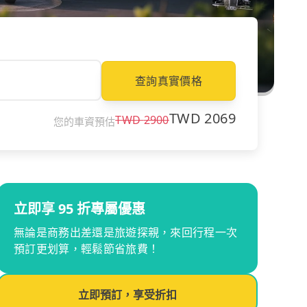
查詢真實價格
TWD
2069
TWD
2900
您的車資預估
立即享 95 折專屬優惠
無論是商務出差還是旅遊探親，來回行程一次
預訂更划算，輕鬆節省旅費！
立即預訂，享受折扣