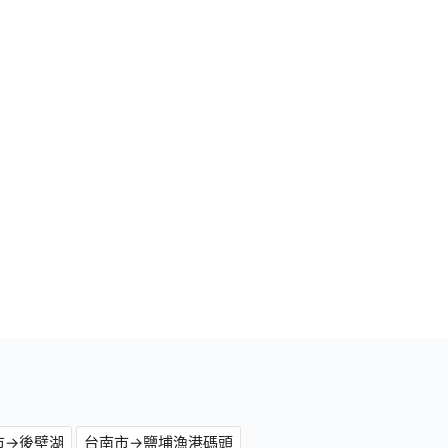
市→後壁湖
台南市→鹽埔漁港碼頭