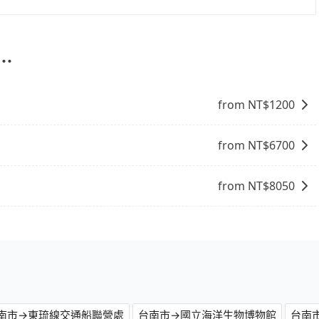
饋或未來換取免費的住房。台灣人常用的線上訂房平台有
包車的便利性和彈性，探訪更多的景點，並且可以按照自己的
、Expedia.com、Trip.com等。正常來說，線上刷卡付款完後預定
周邊的文化和風俗，品嚐當地的美食，與當地人交流，深入體
付款完畢，一切都能在網路上操作。但有些較冷門或規模較小
找當地導遊或者向當地居民請教，了解更多的深度資訊和內
⋯
象，便有可能到了現場卻沒房可住的窘境，所以在預定時要不
富自己的旅程。
電話與飯店確認。預訂民宿方面，如不怕麻煩，有些時候直接
點就是多數要匯款並再人工確認。假如不介意多花一點錢省下
from NT$
1200
b都值得推薦。
from NT$
6700
from NT$
8050
南市→東琉線交通船聯營處
台南市→國立海洋生物博物館
台南