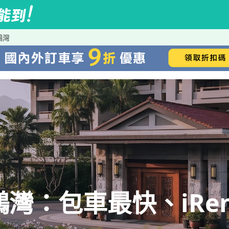
鵬灣
灣：包車最快、iRe