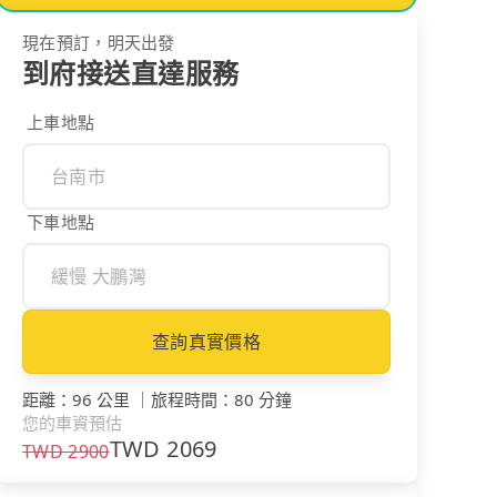
現在預訂，明天出發
到府接送直達服務
上車地點
下車地點
查詢真實價格
距離
：
96 公里
｜
旅程時間
：
80 分鐘
您的車資預估
TWD
2069
TWD
2900