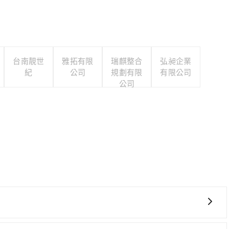
台南靚世
雅拓有限
瑞麒整合
弘昶企業
紀
公司
規劃有限
有限公司
公司
貴、費時、轉車麻煩，且難叫計程車前往高鐵站！台南-左營