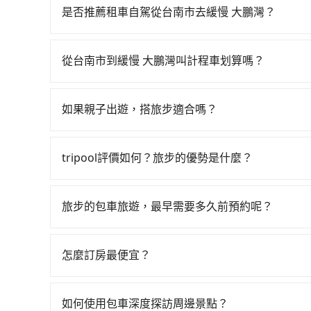
雖然一天最多時有74班車次，從最早07:16到23
是否推薦租車自駕從台南市去緩慢 大鵬灣？
台南市安平區前往最靠近的台南高鐵站，叫一輛計程
如果你有台灣駕照且對自己駕駛技術有信心，且在
站、現場購票並於月台排隊的時間約15分鐘，再乘坐
天就要來回，那在台南路邊可隨租隨借的iRent應該
每人票價140元，再用10分鐘出站、等待車站前排班
從台南市到緩慢 大鵬灣叫計程車划算嗎？
$115~205承租小轎車，每公里再額外加收$3.
緩慢 大鵬灣 (屏東縣東港鎮) 的目的地。全程加上轉
如選擇小黃直達，在台南可以透過app叫車的有55688台
$1,400~1,900（金額差異來自於平假日、車款
元。不過台南市領有合法執照的計程車僅有4,100
到車，也可考慮打電話至帝一計程車等叫車看看。依照里
時40元路邊停車費用預估進去，但額外的汽車保險與
的難度是雙北大城市的20倍。縱使幸運攔到一輛
如果親子出遊，搭旅步適合嗎？
tripool的專車服務可再更便宜。但如果你無法
車型，如Toyota Yaris、Prius C、Vio
漫天喊價或恣意繞路。但如果全程使用tripool並到
適合的，另外旅步也特別為您心愛的寶貝準備了兒童座
4,140輛，計程車密度為雙北的4.6%，也就是
或九人座可供選擇，而且無人租車最令人詬病的就
擇搭乘高鐵而不預約包車，不僅至少額外負擔170
出遊時安全更有保障。
天也要原路返回，緩慢 大鵬灣所在的屏東縣的計程
的車門仍未被修理，每一次租車都好像在開樂透一
tripool評價如何？旅步的優勢是什麼？
馬上來預約tripool！
再加上台南市有些計程車司機不按錶計費，約有17
遲遲尚未歸還，又或者要還車時卻偏偏找不到停車
根據google的評價，tripool的服務品質整
雖然台南市區到緩慢 大鵬灣的跳表小黃可能較為
險。最後，雖然路邊隨租隨還看似方便，但實際使
外，tripool司機專業的駕駛和親切服務態度也
改預約一輛tripool的九人座廂型車最高可省$1,30
旅步的包車旅遊，最早需要多久前預約呢？
點仍有段距離，在遇到下雨天或者載行李時，就顯
前一日凌晨6點前取消均可無條件全額退費的承諾
當您的行程確定後，建議盡早預訂包車服務，因為
不妨趁早訂購，享受更划算的價格。
怎麼訂房最便宜？
現在旅客預訂飯店已經很少透過旅行社，大多是透過OTA (
區、價位、人數、特殊需求來搜尋適合的旅店與房型
如何使用包車深度探訪周邊景點？