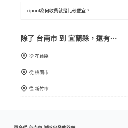
計時包車和點到點包車都是包車服務的形式，但有
通常以每小時為單位，客戶可以根據自己的需要預
tripool為何收費就是比較便宜？
點間來回穿梭的客戶，例如市區觀光、商務差旅等
對於平常就有在使用長程專車接送服務的乘客來說，第
可以預先告知出發地點A到目的地B，會根據路線
為司機素質比較差、車上會有煙味、或者車齡過大，但
一個城市的長途包車。
顧客評分較低的司機，且車輛均要求5年內新車，
除了 台南市 到 宜蘭縣，還有⋯
口罩。tripool之所以能將價格壓在市價7~8折
也就是提高俗稱「回頭車」的比例。這不僅體現在
從
花蓮縣
能用更少的司機來服務更多的旅客，意味著使用到
反應在服務品質的控管會更佳。但tripool網站
午以前均可全額取消退費，如已經決定好要從台南
從
桃園市
從
新竹市
更多從 台南市 附近出發的路線