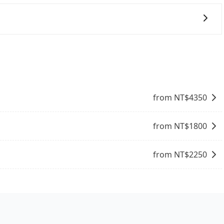
一些不同之處： 計時包車：計時包車是按照用車時間來計費，
定一定時間的包車服務。這種服務適用於需要在城市內多個地
。 點到點包車：點到點包車是按照里程和目的地來計費，客戶
一次使用tripool的會擔心價格比市價便宜不少，是不是因
和里程來計算費用。這種服務通常適用於單程或從一個城市到另
事實恰恰相反。tripool不僅有嚴密的篩選機制，定期淘汰
司機也絕對不會在車內吸煙，於新冠肺炎期間也絕對全程配戴
的主因來自於自行研發的AI車輛調度演算法，能有效降低空車率，
成本的控制，更是在傳統旺季（年假、端午、中秋、雙十等）
from NT$
4350
不熟悉的司機或者轉單給其他車行的情況比同行更低，如此便
上的價格是動態的，一般來說越早預訂價格越優，且保證前一天中
市去宜蘭縣，請儘早下訂以把握最划算的價格。
from NT$
1800
from NT$
2250