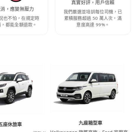
真實好評，用戶信賴
取消，應變無壓力
我們嚴選並培訓每位司機，已
況也不怕，在規定時
累積服務超過 50 萬人次，滿
消，都能全額退款。
意度高達 99%。
九座箱型車
五座休旅車