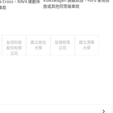
Volkswagen 旗艦商旅、Ford 家用商
lla Cross、RAV4 運動休
旅或其他同等級車款
車款
友訊科技
國立政治
協憶有限
國立清華
股份有限
大學
公司
大學
公司