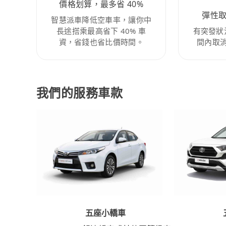
價格划算，最多省 40%
彈性
智慧派車降低空車率，讓你中
長途搭乘最高省下 40% 車
有突發狀
資，省錢也省比價時間。
間內取
我們的服務車款
五座小轎車