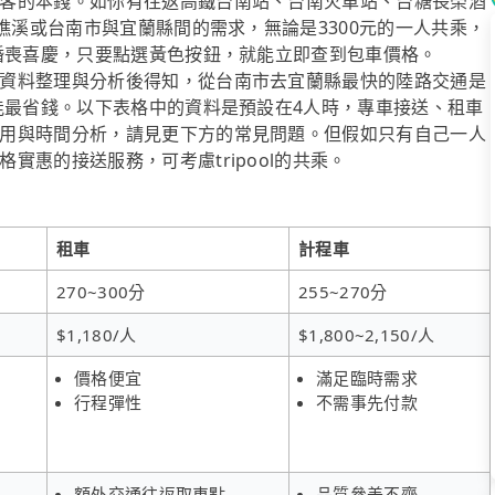
客的本錢。如你有往返高鐵台南站、台南火車站、台糖長榮酒
 礁溪或台南市與宜蘭縣間的需求，無論是3300元的一人共乘，
、婚喪喜慶，只要點選黃色按鈕，就能立即查到包車價格。
資料整理與分析後得知，從台南市去宜蘭縣最快的陸路交通是
能最省錢。以下表格中的資料是預設在4人時，專車接送、租車
用與時間分析，請見更下方的常見問題。但假如只有自己一人
惠的接送服務，可考慮tripool的共乘。
租車
計程車
270~300分
255~270分
$1,180/人
$1,800~2,150/人
價格便宜
滿足臨時需求
行程彈性
不需事先付款
額外交通往返取車點
品質參差不齊