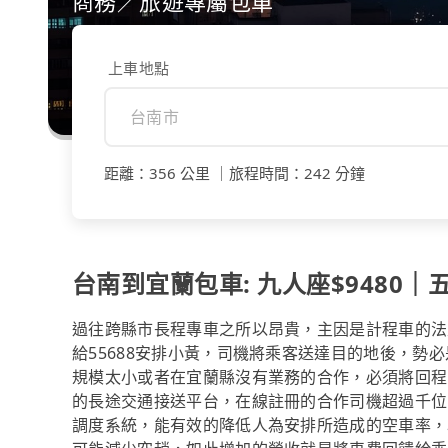
商務／旅遊專屬包車
上車地點
距離
：
356 公里
｜
旅程時間
：
242 分鐘
台南到宜蘭包車: 九人座$9480｜五
過往跨縣市長程專車之所以昂貴，主因是計程車的法定
給55688安排小黃，司機將乘客送達目的地後，勢
規模太小或者在宜蘭縣沒有業務的合作，必須將回程的
的長途交通接送平台，在線註冊的合作司機超過千位
調度系統，能有效的降低人為安排所造成的空車率，