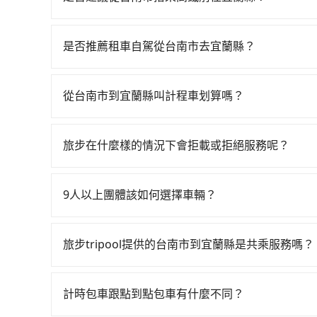
若要從台南市區搭高鐵前往宜蘭縣，高鐵省時、較貴，
南-南港一天最多有73班次高鐵可搭乘。假設從台
是否推薦租車自駕從台南市去宜蘭縣？
元、車程約25分鐘。抵達高鐵站後，步行進站、現場
如你有駕照又不排斥自駕，且又不需要利用移動的
（平均115分）的高鐵從台南站前往南港高鐵站，每
合豐國際租賃、信通小客車租賃、松興小客車租賃。一般租
車，搭上小黃後約花50分鐘、車費900元後，抵達
從台南市到宜蘭縣叫計程車划算嗎？
Tiida，一天租金約$1,500，九人座如Hyundai St
假設4位同行，高鐵加轉乘之平均每人花費為1,690
如選擇小黃直達，在台南可以透過app叫車的有55688台
元）、eTag（每公里約1元）、路邊停車（每小
車的密度為雙北的4.6%，換句話說，臨時要叫小
到車，也可考慮打電話至附近的計程車隊，如港龍大
程限定200~400公里，超過還會額外加收100~
南市少部分小黃司機不按表收費，看乘客是外地人便漫
旅步在什麼樣的情況下會拒載或拒絕服務呢？
看看。依照里程跳錶計算，價格約為7,175~8,600元
還的服務，假設你當天就往返台南市（東區）與宜蘭縣
送，則每人平均花費約1,680元，費時4小時2分
當您使用 tripool 旅步乘車日期當天，若發生以下
預約，或偏好臨時叫車，那要注意台南市僅有合法計程
$7,700。當然這金額比搭計程車便宜，但如果
支出約40元的交通費，所以對於不是這麼趕時間的人
訂購時填寫的數量。請務必確實填寫當日實際攜帶的
時叫到小黃的難度是台北或新北的20倍之多。如
便。再者，租車地點可能離你的住家/辦公室/起點
9人以上團體該如何選擇車輛？
乘車，也可參考tripool的拼車共乘服務，最多可
同行，卻無自備或加購兒童座椅。提醒您，為了保
有約749輛計程車，建議事先做好規劃。再加上台
繁瑣，租還通常需額外花費30分鐘做簽約與車體
在Line群組或Facebook社團裡，有司機標榜
須乘坐兒童座椅。 3) 搭乘寵物友善專車卻沒有
議最好先上網預約，以免當場被坑受騙。綜合以上，無
遇各種莫名理由而被額外收費，風險可謂不小。
客車最多座位數量就是9人，如扣掉司機就只能乘坐
的最佳選擇。
旅步tripool提供的台南市到宜蘭縣是共乘服務嗎？
型巴士或大型遊覽車。非法改裝的車輛，不僅與車
tripool除了共乘拼車服務外，也有包車到府接
車終止行程事小，如果發生意外，保險公司可不予
司機以外，從上車到下車期間，都不會再有其他陌
上。通常人數沒有超過10位，建議預約一台九人座
計時包車跟點到點包車有什麼不同？
度安排，路線上會盡可能以順路為優先，載客數也
比較方便。但也有例外，比方說有些山區或路段是