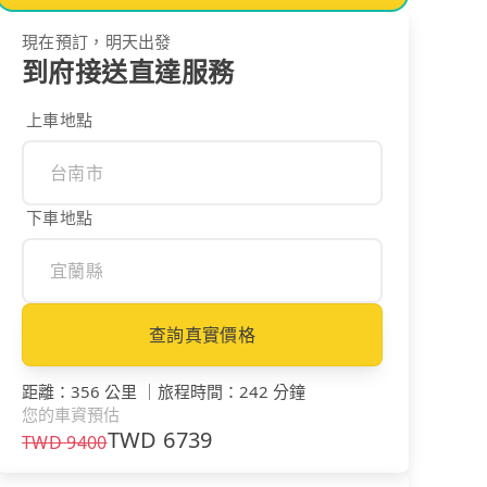
現在預訂，明天出發
到府接送直達服務
上車地點
下車地點
查詢真實價格
距離
：
356 公里
｜
旅程時間
：
242 分鐘
您的車資預估
TWD
6739
TWD
9400