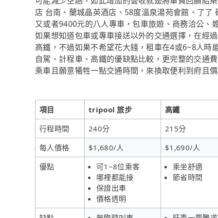
可能減少空趟，如此增加的營收就是將車費回饋給乘
店 台南、蘭城晶英酒店、58度溫泉湯苑會館、了了
又或者9400元的八人專車，包車旅遊、商務洽公
如果想知道包車或專車接送以外的交通選擇，在經過
高鐵，不過如果不希望花大錢，租車在4或6~8人時
自駕、計程車、高鐵的優缺點比較，更完整的交通費
乘車且願意犧牲一點交通時間，來換取便利到府且價格實
項目
tripool 旅步
高鐵
行程時間
240分
215分
每人價格
$1,680/人
$1,690/人
優點
可1~8位乘客
乘坐舒適
哪裡都能接
節省時間
保證出車
價格透明
缺點
無臨時叫車
旺季一票難求