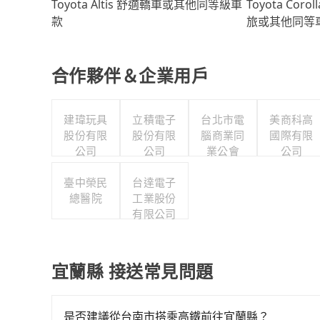
Toyota Coro
Toyota Altis 舒適轎車或其他同等級車
旅或其他同等
款
合作夥伴＆企業用戶
建瑋玩具
立積電子
台北市電
美商科高
股份有限
股份有限
腦商業同
國際有限
公司
公司
業公會
公司
臺中榮民
台達電子
總醫院
工業股份
有限公司
宜蘭縣 接送常見問題
是否建議從台南市搭乘高鐵前往宜蘭縣？