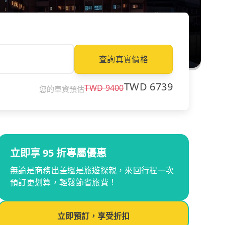
查詢真實價格
TWD
6739
TWD
9400
您的車資預估
立即享 95 折專屬優惠
無論是商務出差還是旅遊探親，來回行程一次
預訂更划算，輕鬆節省旅費！
立即預訂，享受折扣