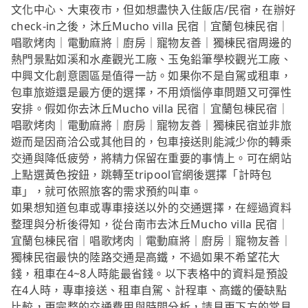
文化中心、大東夜市，但如想盡快入住飯店/民宿，在辦好
check-in之後，沐丘Mucho villa 民宿｜宜蘭包棟民宿｜
唱歌烤肉｜電動麻將｜廚房｜寵物友善｜獨棟民宿周邊的
熱門景點如溪和水產觀光工廠、玉兔鉛筆學校觀光工廠、
中興文化創意園區是值得一訪。如果你不是自駕或租車，
包車旅遊還是最方便的選擇，不用煩惱停車問題又可彈性
安排。假如你去沐丘Mucho villa 民宿｜宜蘭包棟民宿｜
唱歌烤肉｜電動麻將｜廚房｜寵物友善｜獨棟民宿並非旅
遊而是因商洽公或其他目的，包車接送則能減少你的轉乘
交通與降低疲勞，將精力保留在重要的事情上。可在網站
上點選黃色按鈕，跳轉至tripool官網後選擇「計時包
車」，就可依照旅客的需求預約叫車。
如果想知道包車或專車接送以外的交通選擇，在經過資料
整理與分析後得知，從台南市去沐丘Mucho villa 民宿｜
宜蘭包棟民宿｜唱歌烤肉｜電動麻將｜廚房｜寵物友善｜
獨棟民宿最快的陸路交通是高鐵，不過如果不希望花大
錢，租車在4~8人時能最省錢。以下表格中的資料是預設
在4人時，專車接送、租車自駕、計程車、高鐵的優缺點
比較，更完整的交通費用與時間分析，請見更下方的常見