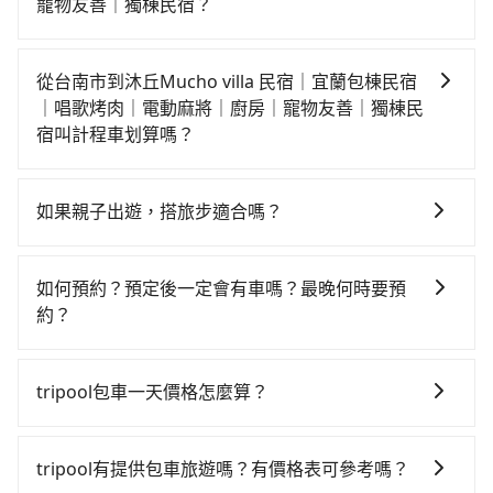
從最早06:03一直到22:23，台南-南港一天最多有73班次
寵物友善｜獨棟民宿？
高鐵可搭乘。假設從台南市東區前往最靠近的台南高鐵
如你有駕照又不排斥自駕，且又不需要利用移動的時間
站，叫一輛計程車花費約300元、車程約25分鐘。抵達
在車上休息，那在台南市東區有約10間租車車行，比方
高鐵站後，步行進站、現場購票並於月台排隊的時間約
從台南市到沐丘Mucho villa 民宿｜宜蘭包棟民宿
說榮泰國際租賃、松興小客車租賃、昶亨跑車。一般租
15分鐘，再乘坐96~131分鐘（平均115分）的高鐵從台
｜唱歌烤肉｜電動麻將｜廚房｜寵物友善｜獨棟民
車以天為單位，小轎車如Toyota Altis、Nissan Tiida，
南站前往南港高鐵站，每人票價1,390元，再用10分鐘出
宿叫計程車划算嗎？
一天租金約$1,500，九人座如Hyundai Starex或
站、等待車站前排班的計程車，搭上小黃後約花60分
如選擇小黃直達，在台南可以透過app叫車的有55688台
Volkswagen T5，一天$4,500起，油錢（每公里約3
鐘、車費1,700元後，抵達沐丘Mucho villa 民宿｜宜蘭
灣大車隊、Uber、Line Taxi、Yoxi等，如果在路邊攔不
元）、eTag（每公里約1元）、路邊停車（每小時約40
包棟民宿｜唱歌烤肉｜電動麻將｜廚房｜寵物友善｜獨
如果親子出遊，搭旅步適合嗎？
到車，也可考慮打電話至附近的計程車隊，如台一大車
元）、保險費、罰單另計多數租車合約上都會載明每日
棟民宿 (宜蘭縣五結鄉) 的目的地。全程加上轉車時間共3
適合的，另外旅步也特別為您心愛的寶貝準備了兒童座
隊、台南包車府城國際、台南計程車 Taxi中華衛星大車
里程限定200~400公里，超過還會額外加收100~2,000
小時41分鐘，假設4位同行，高鐵加轉乘之平均每人花費
椅及兒童用增高墊供您選購(租借300元/個)，讓您和孩子
隊等叫車看看。依照里程跳錶計算，價格約為
元不等的費用。由於絕大多數的租車公司都沒有提供甲
如何預約？預定後一定會有車嗎？最晚何時要預
為1,890元。不過台南市領有合法執照的計程車僅有
出遊時安全更有保障。
7,415~8,900元間，但如改預約tripool可省高達
租乙還的服務，假設你當天就往返台南市（東區）與沐
約？
4,100多輛，計程車的密度為雙北的4.6%，換句話說，臨
$1,900。但如果你無法提前預約，或偏好臨時叫車，那
丘Mucho villa 民宿｜宜蘭包棟民宿｜唱歌烤肉｜電動麻
時要叫小黃的難度是雙北大城市的20倍。縱使幸運攔到
如要預約從台南市前往沐丘Mucho villa 民宿｜宜蘭包棟
要注意台南市僅有合法計程車約4,140輛，計程車密度為
將｜廚房｜寵物友善｜獨棟民宿，預計的小轎車花費為
一輛小黃了，台南市少部分小黃司機不按表收費，看乘
民宿｜唱歌烤肉｜電動麻將｜廚房｜寵物友善｜獨棟民
雙北的4.6%，也就是說要臨時叫到小黃的難度是台北或
tripool包車一天價格怎麼算？
$4,800或九人座$7,800。當然這金額比搭計程車便宜，
客是外地人便漫天喊價或恣意繞路。但如果全程使用
宿的專車接送服務，可直接線上輸入上下車地點或地
新北的20倍之多。如果當天或隔天也要原路返回，沐丘
如沐丘Mucho villa 民宿｜宜蘭包棟民宿｜唱歌烤肉｜電
tripool並到府專車接送，則每人平均花費約1,740元，
因包車費用會隨著您選用2-12小時不等的包車時數、所
址，三秒內即可查到真實價格，照著步驟填寫完乘客資
Mucho villa 民宿｜宜蘭包棟民宿｜唱歌烤肉｜電動麻將
動麻將｜廚房｜寵物友善｜獨棟民宿的室內設施非常豐
費時4小時1分鐘。長距離移動確實搭乘高鐵可以比坐車
需行程的公里數及車型而有所不同，建議可以直接上旅
料與線上刷卡，訂單即成立。在拿到訂單編號後，隨即
tripool有提供包車旅遊嗎？有價格表可參考嗎？
｜廚房｜寵物友善｜獨棟民宿所在的宜蘭縣的計程車更
富或你想去的旅遊景點就在周邊，租車一整天就略顯浪
快20分鐘，但卻要額外支出約600元的交通費，所以對
步官網一鍵查價，即時試算您包車費用，清楚透明，且