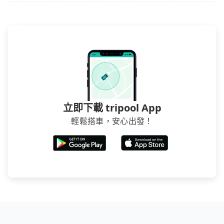
得便宜，但缺點就是多數要匯款並再人工確認。假如不
介意多花一點錢省下這些瑣碎的事，台灣本土的AsiaYo
或者國際Airbnb都值得推薦。
立即下載 tripool App
輕鬆搭車，安心出發！