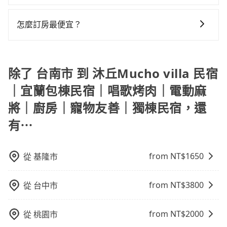
會在手機上收到簡訊以及電子郵件確認信，如此就完成
難叫，該縣市僅有約749輛計程車，建議事先做好規劃。
費。再者，租車地點可能離你的住家/辦公室/起點還有段
於不是這麼趕時間的人來說，預約tripool還是比較划算
tripool提供全台各地包括沐丘Mucho villa 民宿｜宜蘭
無隱藏費用。
預約了，而司機與車輛的詳細資料，將於乘車前一晚八
再加上台南市有些計程車司機不按錶計費，約有17%會
路，且須配合車行營業時間做租還動作，另外承租過程
的。如果你是三人以下要乘車，也可參考tripool的拼車
包棟民宿｜唱歌烤肉｜電動麻將｜廚房｜寵物友善｜獨
點透過SMS和EMAIL提供。一旦付款完畢，tripool保證
怎麼訂房最便宜？
採現場議價，建議最好先上網預約，以免當場被坑受
繁瑣，租還通常需額外花費30分鐘做簽約與車體檢查，
共乘服務，最多可再節省50%的交通費用。
棟民宿與台南市的包車旅遊，從單純的單趟接送到算時
出車。一般建議出發前一天中午以前完成預約，越早下
騙。綜合以上，無論在價格或服務品質上，tripool都是
甚至還要先自行加滿油，如遇到不肖業者，還車時可能
現在旅客預訂飯店已經很少透過旅行社，大多是透過
間的計時包車都有，可彈性選擇2~12小時的服務，滿足
訂價格越低價，如臨時需要，前一天傍晚五點前仍會收
你從台南市到沐丘Mucho villa 民宿｜宜蘭包棟民宿｜唱
遭遇各種莫名理由而被額外收費，風險可謂不小。
OTA (online travel agent) 來完成，除了可以快速依據
家族出遊、朋友聚會、婚喪喜慶等不同的需求。價格透
單，最遲如當天下午過後乘車，四小時前仍能預約。
歌烤肉｜電動麻將｜廚房｜寵物友善｜獨棟民宿的最佳
地區、價位、人數、特殊需求來搜尋適合的旅店與房
除了 台南市 到 沐丘Mucho villa 民宿
明、無隱藏費用，網站試算即真實價格，免去來回電話
選擇。
型，更重要的是通常價格是官網的6~8折，如果又有加入
確認。一天包車的價格可能跟其他車隊相差無幾，但是
｜宜蘭包棟民宿｜唱歌烤肉｜電動麻
會員或者使用特定的信用卡，還可以累積點數做現金回
如果只需要短時數或者單程專車服務者，敢大聲說我們
將｜廚房｜寵物友善｜獨棟民宿，還
饋或未來換取免費的住房。台灣人常用的線上訂房平台
價格絕對最划算。網站上可直接挑選小轎車、休旅車、
有Booking.com、Agoda.com、Hotels.com、
或九人座箱型車，如需10人以上巴士，請來信洽詢。
有⋯
Expedia.com、Trip.com等。正常來說，線上刷卡付款
完後預定就完成，事先不用電話確認空房，事後也不用
告知付款完畢，一切都能在網路上操作。但有些較冷門
from NT$
1650
從
基隆市
或規模較小的飯店，有可能再多平台同時上架而發生超
賣的現象，便有可能到了現場卻沒房可住的窘境，所以
from NT$
3800
從
台中市
在預定時要不選擇評分高、評論多的飯店，不然就是還
要再人工電話與飯店確認。預訂民宿方面，如不怕麻
from NT$
2000
從
桃園市
煩，有些時候直接打電話問的價格可能比民宿訂房網來