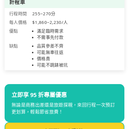
計程車
行程時間
255~270分
每人價格
$1,860~2,230/人
優點
滿足臨時需求
不需事先付款
缺點
品質參差不齊
可能無車往返
價格貴
可能不跳錶被坑
立即享 95 折專屬優惠
無論是商務出差還是旅遊探親，來回行程一次預訂
更划算，輕鬆節省旅費！