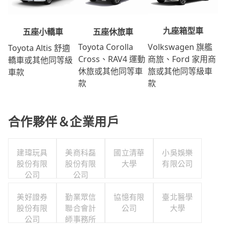
九座箱型車
五座休旅車
五座小轎車
Volkswagen 旗艦
Toyota Corolla
Toyota Altis 舒適
商旅、Ford 家用商
Cross、RAV4 運動
轎車或其他同等級
旅或其他同等級車
休旅或其他同等車
車款
款
款
合作夥伴＆企業用戶
建瑋玩具
美商科磊
國立清華
小吳娛樂
股份有限
股份有限
大學
有限公司
公司
公司
美好證券
勤業眾信
協憶有限
臺北醫學
股份有限
聯合會計
公司
大學
公司
師事務所