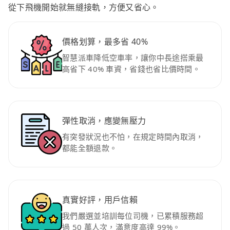
從下飛機開始就無縫接軌，方便又省心。
價格划算，最多省 40%
智慧派車降低空車率，讓你中長途搭乘最
高省下 40% 車資，省錢也省比價時間。
彈性取消，應變無壓力
有突發狀況也不怕，在規定時間內取消，
都能全額退款。
真實好評，用戶信賴
我們嚴選並培訓每位司機，已累積服務超
過 50 萬人次，滿意度高達 99%。