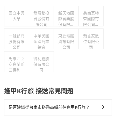
國立中興
發囉秘投
新天地國
美商瓦特
大學
資股份有
際實業股
森國際有
限公司
份有限公
限公司台
司
灣分公司
一銓顧問
中華民國
東進電腦
預言家數
股份有限
全國商業
資訊有限
位有限公
公司
總會
公司
司
馬來西亞
得利鑫股
商白蘭氏
份有限公
三得利股
司
份有限公
司台灣分
公司
逢甲K行旅 接送常見問題
是否建議從台南市搭乘高鐵前往逢甲K行旅？