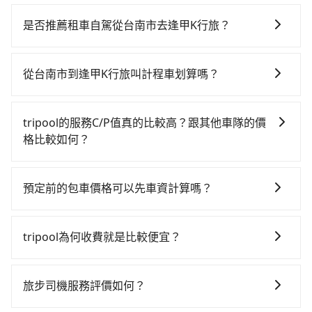
若要從台南市區搭高鐵前往逢甲K行旅，高鐵較貴、費
時、轉車麻煩，且難叫計程車前往高鐵站！從最早06:03
是否推薦租車自駕從台南市去逢甲K行旅？
一直到23:08，台南-台中一天最多有76班次高鐵可搭
如果你有台灣駕照且對自己駕駛技術有信心，且在車上
乘。假設從台南市佳里區前往最靠近的台南高鐵站，叫
時不需要閉目養神（因為要自己開車），最重要的是你
一輛計程車花費約800元、車程約45分鐘。抵達高鐵站
從台南市到逢甲K行旅叫計程車划算嗎？
當天就要來回，那在台南路邊可隨租隨借的iRent應該是
後，步行進站、現場購票並於月台排隊的時間約15分
如選擇小黃直達，在台南可以透過app叫車的有55688台
你最便宜選擇。註冊完iRent的app後，可以每小時
鐘，再乘坐35~55分鐘（平均46分）的高鐵從台南站前
灣大車隊、Uber、Line Taxi、Yoxi等，如果在路邊攔不
$115~205承租小轎車，每公里再額外加收$3.2，從台南
往台中高鐵站，每人票價650元，再用10分鐘出站、等
tripool的服務C/P值真的比較高？跟其他車隊的價
到車，也可考慮打電話至附近的計程車隊，如佳里同安
市（佳里區）到逢甲K行旅的花費預估為
待車站前排班的計程車，搭上小黃後約花20分鐘、車費
格比較如何？
計程車、佳里000計程車、倀榮計程車等叫車看看。依照
$1,850~2,400（金額差異來自於平假日、車款差異、抵
300元後，抵達逢甲K行旅 (台中市西屯區) 的目的地。全
在服務品質許可下，乘客當然希望價格越便宜越好，而
里程跳錶計算，價格約為2,735~3,300元間，但如改預約
達目的地後多久原路返回），雖已將eTag和可能的每小
程加上轉車時間共2小時12分鐘，假設3位同行，高鐵加
市場上稍具規模且合法經營的業者，有以短程與城市為
tripool可省高達$800。但如果你無法提前預約，或偏好
時40元路邊停車費用預估進去，但額外的汽車保險與可
預定前的包車價格可以先車資計算嗎？
轉乘之平均每人花費為1,020元。不過台南市領有合法執
主的台灣大車隊、大都會、LINE Taxi、Uber，機場接送
臨時叫車，那要注意台南市僅有合法計程車約4,140輛，
能的罰單都需自付。再者，和運的iRent只提供最基本的
照的計程車僅有4,100多輛，計程車的密度為雙北的
可以的，旅步的官網、APP提供24小時即時查價功能，
則有肯驛、全鋒、格上租車、和運租車，包車旅遊則是
計程車密度為雙北的4.6%，也就是說要臨時叫到小黃的
車型，如Toyota Yaris、Prius C、Vios這類乘坐體驗較
4.6%，換句話說，臨時要叫小黃的難度是雙北大城市的
無隱藏費用，讓您可以隨時掌握交通開支。
KKDAY、KLOOK、叫車吧等。tripool旅步專注在長程
難度是台北或新北的20倍之多。再加上台南市有些計程
tripool為何收費就是比較便宜？
差的車款，如果人數超過四位，更是沒有較大的七人座
20倍。縱使幸運攔到一輛小黃了，台南市少部分小黃司
單程接送與跨縣市計時包車，不論從哪邊去哪裡（當然
車司機不按錶計費，約有17%會採現場議價，建議最好
或九人座可供選擇，而且無人租車最令人詬病的就是車
機不按表收費，看乘客是外地人便漫天喊價或恣意繞
對於平常就有在使用長程專車接送服務的乘客來說，第
也包括台南市去逢甲K行旅），全台保證出車。由於有高
先上網預約，以免當場被坑受騙。綜合以上，無論在價
況，打開車門才發現仍有上一組乘客遺留的垃圾或者撞
路。但如果全程使用tripool並到府專車接送，則每人平
一次使用tripool的會擔心價格比市價便宜不少，是不是
效的車輛調度能力，能以市價7~8折提供專車到府服務，
旅步司機服務評價如何？
格或服務品質上，tripool都是你從台南市到逢甲K行旅
凹的車門仍未被修理，每一次租車都好像在開樂透一
均花費約850元，費時1小時34分鐘。選擇搭乘高鐵而不
因為司機素質比較差、車上會有煙味、或者車齡過大，
是絕大多數乘客出行的最佳選擇。
的最佳選擇。
樣。另外，偶爾也會遇到明明已經預約了時間但上一位
預約包車，不僅每人至少額外負擔170元車資，而且更會