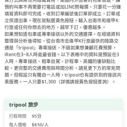
費方式與無任何隱藏費用，是國內外旅客的包車首選，讓
預約叫車不再需要打電話或加LINE問報價，只要花一分鐘
填寫資料即可完成，收到訂單編號後訂單即成立，訂單成
立保證出車。現在就點選黃色按鈕，輸入台南市和逢甲K
行旅或任何你想去的地方，越早下訂，優惠越多。
如果想知道包車或專車接送以外的交通選擇，在經過資料
整理與分析後得知，從台南市去逢甲K行旅最快的陸路交
通是「tripool」專車接送，不過如果想兼顧花費預算，
iRent在3~8人時能最省錢。以下表格中的資料是預設在3
人時，專車接送、租車自駕、計程車、高鐵的優缺點比
較，更完整的交通費用與時間分析，請見更下方的常見問
題。但假設只有獨自一人時，tripool也有提供到府接送共
乘服務，一人只要$1,300（詳情請按黃色按鈕查詢）。
tripool 旅步
行程時間
95分
每人價格
$850/人