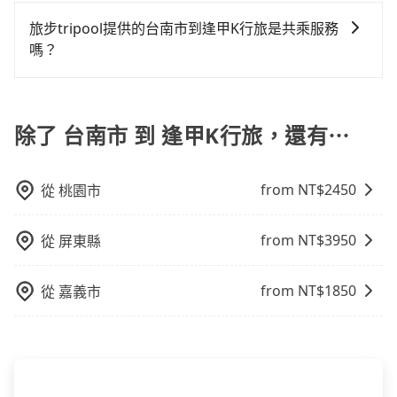
在 Google 上關於旅步的評論中，許多人都給予旅步司
但事實恰恰相反。tripool不僅有嚴密的篩選機制，定期
用戶卻遲遲尚未歸還，又或者要還車時卻偏偏找不到停
額外浪費38分鐘在轉乘與等車上，現在還不馬上來預約
機非常高的評價，認為他們非常專業且親切！讓他們的
淘汰顧客評分較低的司機，且車輛均要求5年內新車，司
旅步tripool提供的台南市到逢甲K行旅是共乘服務
車位，對於急著用車或者要載其他乘客的人來說就有不
tripool！如果你僅有兩位乘車，也可參考tripool的拼車
旅程更加順暢和舒適。」
機也絕對不會在車內吸煙，於新冠肺炎期間也絕對全程
嗎？
小的風險。最後，雖然路邊隨租隨還看似方便，但實際
共乘服務，最多可再節省50%的交通費用。
配戴口罩。tripool之所以能將價格壓在市價7~8折的主
使用時還是有其區域的限制，實際可停靠的地點與你的
tripool除了共乘拼車服務外，也有包車到府接送服務，
因來自於自行研發的AI車輛調度演算法，能有效降低空
上下車地點仍有段距離，在遇到下雨天或者載行李時，
預約時都依照乘客需求做選擇。如需專車接送，車內除
車率，也就是提高俗稱「回頭車」的比例。這不僅體現
就顯得非常不便。
了司機以外，從上車到下車期間，都不會再有其他陌生
除了 台南市 到 逢甲K行旅，還有⋯
在成本的控制，更是在傳統旺季（年假、端午、中秋、
人出現。如選擇共乘服務，則會依照其他共乘乘客做彈
雙十等）能用更少的司機來服務更多的旅客，意味著使
性調度安排，路線上會盡可能以順路為優先，載客數也
用到不熟悉的司機或者轉單給其他車行的情況比同行更
from NT$
2450
從
桃園市
不會超過座位的上限。
低，如此便反應在服務品質的控管會更佳。但tripool網
站上的價格是動態的，一般來說越早預訂價格越優，且
保證前一天中午以前均可全額取消退費，如已經決定好
from NT$
3950
從
屏東縣
要從台南市去逢甲K行旅，請儘早下訂以把握最划算的價
格。
from NT$
1850
從
嘉義市