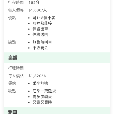
行程時間
165分
每人價格
$1,630/人
優點
可1~8位乘客
哪裡都能接
保證出車
價格透明
缺點
無臨時叫車
不收現金
高鐵
行程時間
每人價格
$1,820/人
優點
乘坐舒適
缺點
旺季一票難求
需多次轉乘
又貴又費時
租車