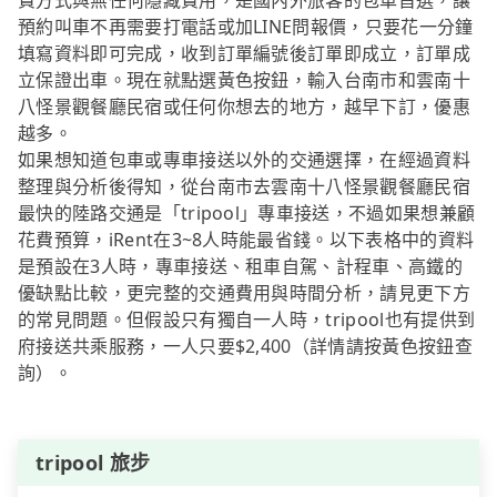
費方式與無任何隱藏費用，是國內外旅客的包車首選，讓
預約叫車不再需要打電話或加LINE問報價，只要花一分鐘
填寫資料即可完成，收到訂單編號後訂單即成立，訂單成
立保證出車。現在就點選黃色按鈕，輸入台南市和雲南十
八怪景觀餐廳民宿或任何你想去的地方，越早下訂，優惠
越多。
如果想知道包車或專車接送以外的交通選擇，在經過資料
整理與分析後得知，從台南市去雲南十八怪景觀餐廳民宿
最快的陸路交通是「tripool」專車接送，不過如果想兼顧
花費預算，iRent在3~8人時能最省錢。以下表格中的資料
是預設在3人時，專車接送、租車自駕、計程車、高鐵的
優缺點比較，更完整的交通費用與時間分析，請見更下方
的常見問題。但假設只有獨自一人時，tripool也有提供到
府接送共乘服務，一人只要$2,400（詳情請按黃色按鈕查
詢）。
tripool 旅步