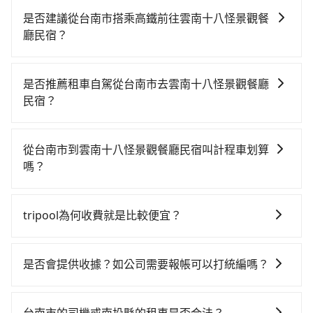
是否建議從台南市搭乘高鐵前往雲南十八怪景觀餐
廳民宿？
若要從台南市區搭高鐵前往雲南十八怪景觀餐廳民宿，
高鐵較貴、費時，且難叫計程車前往高鐵站！從最早
是否推薦租車自駕從台南市去雲南十八怪景觀餐廳
06:03一直到23:08，台南-台中一天最多有76班次高鐵可
民宿？
搭乘。假設從台南市東區前往最靠近的台南高鐵站，叫
如果你有台灣駕照且對自己駕駛技術有信心，且在車上
一輛計程車花費約300元、車程約25分鐘。抵達高鐵站
時不需要閉目養神（因為要自己開車），最重要的是你
後，步行進站、現場購票並於月台排隊的時間約15分
從台南市到雲南十八怪景觀餐廳民宿叫計程車划算
當天就要來回，那在台南路邊可隨租隨借的iRent應該是
鐘，再乘坐35~55分鐘（平均46分）的高鐵從台南站前
嗎？
你最便宜選擇。註冊完iRent的app後，可以每小時
往台中高鐵站，每人票價650元，再用10分鐘出站、等
如選擇小黃直達，在台南可以透過app叫車的有55688台
$115~205承租小轎車，每公里再額外加收$3.2，從台南
待車站前排班的計程車，搭上小黃後約花100分鐘、車費
灣大車隊、Uber、Line Taxi、Yoxi等，如果在路邊攔不
市（東區）到雲南十八怪景觀餐廳民宿的花費預估為
3,200元後，抵達雲南十八怪景觀餐廳民宿 (南投縣仁愛
tripool為何收費就是比較便宜？
到車，也可考慮打電話至附近的計程車隊，如鳳凰城無
$2,850~3,500（金額差異來自於平假日、車款差異、抵
鄉) 的目的地。全程加上轉車時間共3小時15分鐘，假設
對於平常就有在使用長程專車接送服務的乘客來說，第
線、台南計程車 Taxi中華衛星大車隊、台南包車府城國
達目的地後多久原路返回），雖已將eTag和可能的每小
3位同行，高鐵加轉乘之平均每人花費為1,820元。不過
一次使用tripool的會擔心價格比市價便宜不少，是不是
際等叫車看看。依照里程跳錶計算，價格約為
時40元路邊停車費用預估進去，但額外的汽車保險與可
是否會提供收據？如公司需要報帳可以打統編嗎？
台南市領有合法執照的計程車僅有4,100多輛，計程車的
因為司機素質比較差、車上會有煙味、或者車齡過大，
4,375~5,300元間，若改選tripool的專車服務可再更便
能的罰單都需自付。再者，和運的iRent只提供最基本的
密度為雙北的4.6%，換句話說，臨時要叫小黃的難度是
在乘車結束後一週內，tripool都會透過第三方系統寄出
但事實恰恰相反。tripool不僅有嚴密的篩選機制，定期
宜。但如果你無法提前預約，或偏好臨時叫車，那要注
車型，如Toyota Yaris、Prius C、Vios這類乘坐體驗較
雙北大城市的20倍。縱使幸運攔到一輛小黃了，台南市
旅行業代收轉付電子收據，如果公司需要報公帳，在預
淘汰顧客評分較低的司機，且車輛均要求5年內新車，司