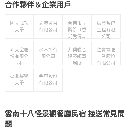
合作夥伴＆企業用戶
國立成功
文苑貿易
台南市立
振豐系統
大學
有限公司
醫院（委
工程有限
託秀傳醫
公司
療社團法
赤天空股
水木加有
人經營）
九典聯合
仁寶電腦
份有限公
限公司
建築師事
工業股份
司
務所
有限公司
臺北醫學
金車股份
大學
有限公司
雲南十八怪景觀餐廳民宿 接送常見問
題