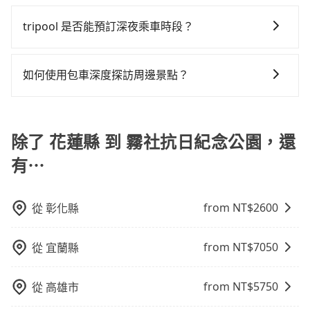
為了乘客未來可能的訂單修改或取消，每筆訂單只含一
童同行，在預訂tripool的寶貝車時，可以直接在網站勾
車。 時間：需在特定時間到達目的地可選包車或計程
們人數在五人以上，分坐兩台計程車就不太方便，反而
凹的車門仍未被修理，每一次租車都好像在開樂透一
元，費時3小時24分鐘。選擇搭乘高鐵而不預約包車，不
趟車的資訊，所以如果需要來回叫車，請分兩筆訂單預
選租用適合1~4歲的兒童汽車座椅或4歲以上的增高墊，
車，不趕時間即可選用大眾運輸。 便利性：需要便利性
tripool 是否能預訂深夜乘車時段？
能事先預約且品質穩定的tripool，可能更適合你。
樣。另外，偶爾也會遇到明明已經預約了時間但上一位
僅至少額外負擔2,770元車資，而且更會額外浪費193分
定。至於價格已經市場最優惠，並無特別針對來回車趟
如有新生兒需要0~1歲的嬰兒後向汽座，可先向客服人員
和方便性可選包車和計程車，喜歡探險和體驗當地文化
用戶卻遲遲尚未歸還，又或者要還車時卻偏偏找不到停
鐘在轉乘與等車上，現在還不馬上來預約tripool！
可以的！tripool 旅步全年無休並提供深夜接送服務。
做額外折扣，但如果手上有優惠代碼，歡迎直接使用，
確認庫存再行租用，每個300元。當然，更鼓勵父母自行
則可搭乘大眾運輸。
車位，對於急著用車或者要載其他乘客的人來說就有不
不限單程或來回。
攜帶汽車座椅，不僅家中小寶貝坐的舒適習慣。
如何使用包車深度探訪周邊景點？
小的風險。最後，雖然路邊隨租隨還看似方便，但實際
使用時還是有其區域的限制，實際可停靠的地點與你的
使用包車進行深度探訪周邊景點時，可以充分利用包車
上下車地點仍有段距離，在遇到下雨天或者載行李時，
的便利性和彈性，探訪更多的景點，並且可以按照自己
就顯得非常不便。
的節奏和時間進行遊覽。除了景點本身，還可以體驗周
除了 花蓮縣 到 霧社抗日紀念公園，還
邊的文化和風俗，品嚐當地的美食，與當地人交流，深
有⋯
入體驗當地的生活和文化。在探訪景點時，可以積極尋
找當地導遊或者向當地居民請教，了解更多的深度資訊
和內幕，並且可以在旅途中收集更多的故事和經驗，豐
from NT$
2600
從
彰化縣
富自己的旅程。
from NT$
7050
從
宜蘭縣
from NT$
5750
從
高雄市