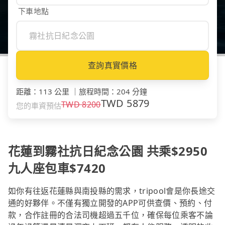
下車地點
查詢真實價格
距離
：
113 公里
｜
旅程時間
：
204 分鐘
TWD
5879
TWD
8200
您的車資預估
花蓮到霧社抗日紀念公園 共乘$2950
九人座包車$7420
如你有往返花蓮縣與南投縣的需求，tripool會是你長途交
通的好夥伴。不僅有獨立開發的APP可供查價、預約、付
款，合作註冊的合法司機超過五千位，確保每位乘客不論