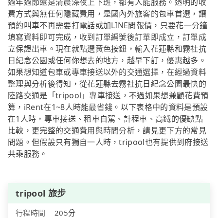
過年過節還是清晨深夜上下班，都有人能服務。透明的收
費方式與無任何隱藏費用，是國內外旅客的包車首選，讓
預約叫車不再需要打電話或加LINE問報價，只要花一分鐘
填寫資料即可完成，收到訂單編號後訂單即成立，訂單成
立保證出車。現在就點選黃色按鈕，輸入花蓮縣和霧社抗
日紀念公園或任何你想去的地方，越早下訂，優惠越多。
如果想知道包車或專車接送以外的交通選擇，在經過資料
整理與分析後得知，從花蓮縣去霧社抗日紀念公園最快的
陸路交通是「tripool」專車接送，不過如果想兼顧花費預
算，iRent在1~8人時能最省錢。以下表格中的資料是預設
在1人時，專車接送、租車自駕、計程車、高鐵的優缺點
比較，更完整的交通費用與時間分析，請見更下方的常見
問題。但假設只有獨自一人時，tripool也有提供到府接送
共乘服務。
tripool 旅步
行程時間
205分