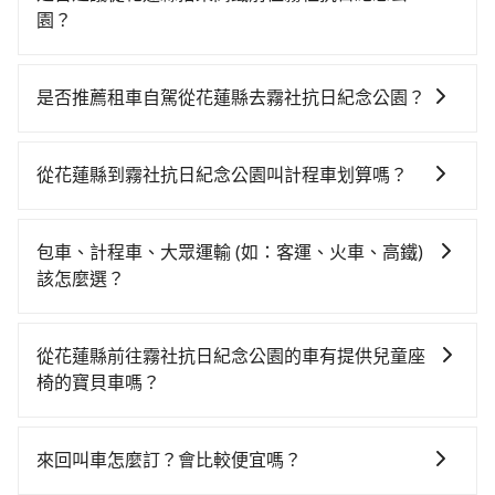
園？
若要從花蓮縣搭高鐵前往霧社抗日紀念公園，高鐵較
貴、費時，且難叫計程車前往高鐵站！從最早06:15一直
是否推薦租車自駕從花蓮縣去霧社抗日紀念公園？
到22:50，南港-台中一天最多有101班次高鐵可搭乘。假
如果你有台灣駕照且對自己駕駛技術有信心，且在車上
設從花蓮縣秀林鄉前往最靠近的南港高鐵站，叫一輛計
時不需要閉目養神（因為要自己開車），最重要的是你
程車花費約4,700元、車程約200分鐘。抵達高鐵站後，
從花蓮縣到霧社抗日紀念公園叫計程車划算嗎？
當天就要來回，那在花蓮路邊可隨租隨借的iRent應該是
步行進站、現場購票並於月台排隊的時間約20分鐘，再
如選擇小黃直達，在花蓮可以透過app叫車的有55688台
你最便宜選擇。註冊完iRent的app後，可以每小時
乘坐58~77分鐘（平均68分）的高鐵從南港站前往台中
灣大車隊。依照里程跳錶計算，價格約為2,535~3,800元
$115~205承租小轎車，每公里再額外加收$3.2，從花蓮
高鐵站，每人票價750元，再用10分鐘出站、等待車站
包車、計程車、大眾運輸 (如：客運、火車、高鐵)
間。不過花蓮縣僅有合法計程車約1,010輛，計程車密度
縣（秀林鄉）到霧社抗日紀念公園的花費預估為
前排班的計程車，搭上小黃後約花100分鐘、車費3,200
該怎麼選？
為雙北的0.5%，也就是說要臨時叫到小黃的難度是台北
$2,000~2,700（金額差異來自於平假日、車款差異、抵
元後，抵達霧社抗日紀念公園 (南投縣仁愛鄉) 的目的
在選擇交通方式時，您可依下列建議的考慮因素做選
或新北的200倍之多。如果當天或隔天也要原路返回，霧
達目的地後多久原路返回），雖已將eTag和可能的每小
地。全程加上轉車時間共6小時37分鐘，假設一人獨行，
擇： 預算：不同交通工具價格不同，可先確定您的預
社抗日紀念公園所在的南投縣的計程車更難叫，該縣市
時40元路邊停車費用預估進去，但額外的汽車保險與可
從花蓮縣前往霧社抗日紀念公園的車有提供兒童座
交通費總計8,650元。不過花蓮縣領有合法執照的計程車
算。計程車最貴，而大眾運輸通常較便宜。 行程：需多
僅有約342輛計程車，建議事先做好規劃。再加上花蓮縣
能的罰單都需自付。再者，和運的iRent只提供最基本的
椅的寶貝車嗎？
僅有1,000多輛，計程車的密度為雙北的0.5%，換句話
點停留的行程建議可選可客製化行程的包車，如果時間
有些計程車司機不按錶計費，約有32%會採現場議價，
車型，如Toyota Yaris、Prius C、Vios這類乘坐體驗較
說，臨時要叫小黃的難度是雙北大城市的200倍。縱使幸
台灣法律有規定，無論年紀大小，所有乘客乘車時均需
比較寬鬆且不介意耗時轉乘可選大眾運輸或較貴的計程
建議最好先上網預約，以免當場被坑受騙。雖然花蓮縣
差的車款，如果人數超過四位，更是沒有較大的七人座
運攔到一輛小黃了，花蓮縣少部分小黃司機不按表收
繫好安全帶，如四歲以下或身高不足的幼童無法正常綁
車。 旅行人數：人數多時包車較方便舒適且每個人攤提
到霧社抗日紀念公園的跳表小黃可能較為便宜，但仍有
來回叫車怎麼訂？會比較便宜嗎？
或九人座可供選擇，而且無人租車最令人詬病的就是車
費，看乘客是外地人便漫天喊價或恣意繞路。但如果全
安全帶，則需使用嬰兒/兒童座椅或輔以增高墊。如有幼
下來的車資也比較便宜，人數少可搭乘大眾運輸或計程
臨時攔不到車以及計程車司機不跳錶計費的風險，如你
況，打開車門才發現仍有上一組乘客遺留的垃圾或者撞
程使用tripool並到府專車接送，則僅需花費約5,880