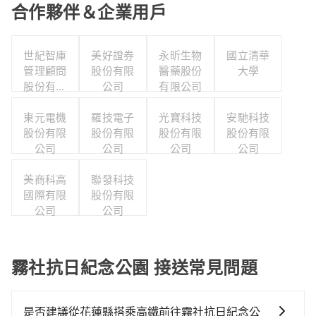
合作夥伴＆企業用戶
世紀智庫
美好證券
永昕生物
國立清華
管理顧問
股份有限
醫藥股份
大學
股份有限
公司
有限公司
公司
東元電機
羅技電子
光寶科技
安馳科技
股份有限
股份有限
股份有限
股份有限
公司
公司
公司
公司
美商科高
聯發科技
國際有限
股份有限
公司
公司
霧社抗日紀念公園 接送常見問題
是否建議從花蓮縣搭乘高鐵前往霧社抗日紀念公