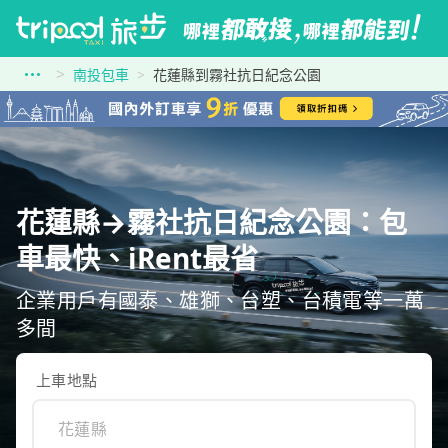
南投包車
花蓮縣到霧社抗日紀念公園
花蓮縣→霧社抗日紀念公園：包
車最快、iRent最省
企業用戶有國泰、雄獅、台塑、台積電等一萬
多間
上車地點