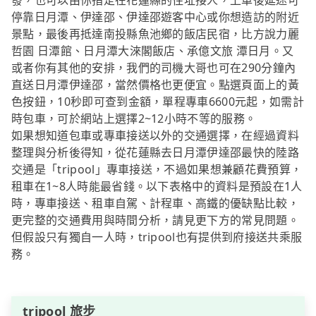
發，也可以由你指定在花蓮縣的住址接人，上車後延途可
停靠日月潭、伊達邵、伊達邵遊客中心或你想造訪的附近
景點，最後再抵達南投縣魚池鄉的飯店民宿，比方說力麗
哲園 日潭館、日月潭大淶閣飯店、承億文旅 潭日月。又
或者你有其他的安排，我們的司機大哥也可在290分鐘內
直送日月潭伊達邵，當然價格也更便宜。點選頁面上的黃
色按鈕，10秒即可查到金額，單程專車6600元起，如需計
時包車，可於網站上選擇2~12小時不等的服務。
如果想知道包車或專車接送以外的交通選擇，在經過資料
整理與分析後得知，從花蓮縣去日月潭伊達邵最快的陸路
交通是「tripool」專車接送，不過如果想兼顧花費預算，
租車在1~8人時能最省錢。以下表格中的資料是預設在1人
時，專車接送、租車自駕、計程車、高鐵的優缺點比較，
更完整的交通費用與時間分析，請見更下方的常見問題。
但假設只有獨自一人時，tripool也有提供到府接送共乘服
務。
tripool 旅步