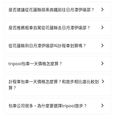
是否建議從花蓮縣搭乘高鐵前往日月潭伊達邵？
若要從花蓮縣搭高鐵前往日月潭伊達邵，高鐵較貴、費
時，且難叫計程車前往高鐵站！從最早06:15一直到
是否推薦租車自駕從花蓮縣去日月潭伊達邵？
22:50，南港-台中一天最多有101班次高鐵可搭乘。假設
如你有駕照又不排斥自駕，且又不需要利用移動的時間
從花蓮縣花蓮市前往最靠近的南港高鐵站，叫一輛計程
在車上休息，那在花蓮縣花蓮市有約20間租車車行，比
車花費約5,200元、車程約225分鐘。抵達高鐵站後，步
從花蓮縣到日月潭伊達邵叫計程車划算嗎？
方說新億小客車租賃、裕達汽車租賃、太巴塱小客車租
行進站、現場購票並於月台排隊的時間約20分鐘，再乘
如選擇小黃直達，在花蓮可以透過app叫車的有55688台
賃。一般租車以天為單位，小轎車如Toyota Altis、
坐58~77分鐘（平均68分）的高鐵從南港站前往台中高
灣大車隊，如果在路邊攔不到車，也可考慮打電話至附
Nissan Tiida，一天租金約$1,500，九人座如Hyundai
鐵站，每人票價750元，再用10分鐘出站、等待車站前
tripool包車一天價格怎麼算？
近的計程車隊，如統一計程車、米琦計程車、美美汽車
Starex或Volkswagen T5，一天$4,500起，油錢（每公
排班的計程車，搭上小黃後約花70分鐘、車費2,500元
因包車費用會隨著您選用2-12小時不等的包車時數、所
行等叫車看看。依照里程跳錶計算，價格約為
里約3元）、eTag（每公里約1元）、路邊停車（每小時
後，抵達日月潭伊達邵 (南投縣魚池鄉) 的目的地。全程
需行程的公里數及車型而有所不同，建議可以直接上旅
3,970~6,000元間。不過花蓮縣僅有合法計程車約1,010
約40元）、保險費、罰單另計多數租車合約上都會載明
計程車包車一天價格怎麼算？和旅步相比誰比較划
加上轉車時間共6小時32分鐘，假設一人獨行，交通費總
步官網一鍵查價，即時試算您包車費用，清楚透明，且
輛，計程車密度為雙北的0.5%，也就是說要臨時叫到小
每日里程限定200~400公里，超過還會額外加收
算？
計8,450元。不過花蓮縣領有合法執照的計程車僅有
無隱藏費用。
黃的難度是台北或新北的200倍之多。如果當天或隔天也
100~2,000元不等的費用。由於絕大多數的租車公司都
1,000多輛，計程車的密度為雙北的0.5%，換句話說，臨
計程車包車的價格通常根據時間或距離計算，包車的價
要原路返回，日月潭伊達邵所在的南投縣的計程車更難
沒有提供甲租乙還的服務，假設你當天就往返花蓮縣
時要叫小黃的難度是雙北大城市的200倍。縱使幸運攔到
格通常是根據時間或距離來計算，而且在不同城市和地
叫，該縣市僅有約342輛計程車，建議事先做好規劃。再
包車公司很多，為什麼要選擇tripool旅步？
（花蓮市）與日月潭伊達邵，預計的小轎車花費為
一輛小黃了，花蓮縣少部分小黃司機不按表收費，看乘
區，價格可能有所不同。另外，計程車包車價格也可能
加上花蓮縣有些計程車司機不按錶計費，約有32%會採
$3,100或九人座$6,100。當然這金額比搭計程車便宜，
客是外地人便漫天喊價或恣意繞路。但如果全程使用