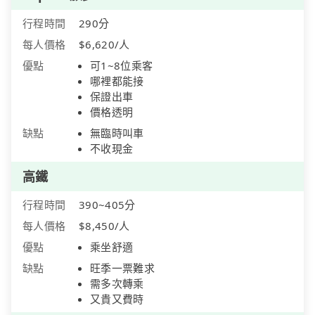
行程時間
290分
每人價格
$6,620/人
優點
可1~8位乘客
哪裡都能接
保證出車
價格透明
缺點
無臨時叫車
不收現金
高鐵
行程時間
390~405分
每人價格
$8,450/人
優點
乘坐舒適
缺點
旺季一票難求
需多次轉乘
又貴又費時