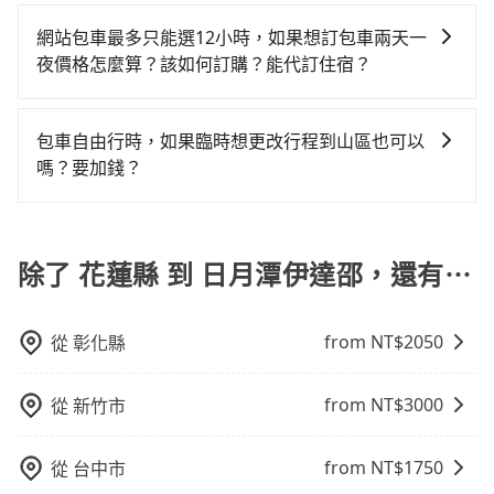
旅步提供多種車型，從轎車、休旅車到九人座，讓您可
會因為交通狀況等因素而有所變動。因此，在預定包車
現場議價，建議最好先上網預約，以免當場被坑受騙。
且在前往日月潭伊達邵的途中預計邊開邊玩，那租車一
tripool並到府專車接送，則僅需花費約6,620元，費時4
以依照您行程人數的需求進行選擇。此外，為確保您的
之前，最好先詢問清楚具體價格和注意事項。相比之
網站包車最多只能選12小時，如果想訂包車兩天一
雖然花蓮縣到日月潭伊達邵的跳表小黃可能較為便宜，
整天確實就非常方便划算，但前提就是犧牲了當天要開
小時50分鐘。選擇搭乘高鐵而不預約包車，不僅至少額
旅途安全無憂，我們的司機都是專業且可靠的職業駕
下，旅步的包車服務價格相對更為透明和具體，一般是
夜價格怎麼算？該如何訂購？能代訂住宿？
但仍有臨時攔不到車以及計程車司機不跳錶計費的風
車的親友的遊玩興緻。再者，租車地點可能離你的住家/
外負擔1,830元車資，而且更會額外浪費102分鐘在轉乘
駛。關於價格，旅步官網可一鍵即時查價，所示價格絕
按照包車時間和里程、車型來計費，價格在網站上公開
險，如你們人數在五人以上，分坐兩台計程車就不太方
辦公室/起點還有段路，且須配合車行營業時間做租還動
與等車上，現在還不馬上來預約tripool！
旅步的包車服務是以一天一張訂單的方式計算，如果您
無隱藏費用，且還提供優於其他業者更彈性的取消政
透明，方便客戶可以更加準確地了解行程所需時間和費
便，反而能事先預約且品質穩定的tripool，可能更適合
作，另外承租過程繁瑣，租還通常需額外花費30分鐘做
需要連續兩天的包車服務，可以在官網上分開預定兩天
策，讓您在規劃行程時能更無後顧之憂。無論您是要前
用。
包車自由行時，如果臨時想更改行程到山區也可以
你。
簽約與車體檢查，甚至還要先自行加滿油，如遇到不肖
的行程。另外，目前旅步只提供接送服務，暫不提供代
往市區還是郊區，我們都可以為您提供最佳的旅遊體
嗎？要加錢？
業者，還車時可能遭遇各種莫名理由而被額外收費，風
訂住宿服務。
驗。所以，如果您正在尋找一家可靠的包車公司，
險可謂不小。
可以的，當您的旅程需要穿越山區或是高海拔地區時，
tripool旅步絕對是您值得信任的不二選擇！
旅步可能會根據行經的路線是否超過海拔1500公尺來進
行額外的費用收取。但是，這些費用會在您下訂單後、
除了 花蓮縣 到 日月潭伊達邵，還有⋯
出發前先與您進行確認，確保您明確知道所有的費用。
我們會透過Email的方式向您說明收費細節，讓您能更放
from NT$
2050
從
彰化縣
心地享受旅步為您提供的服務。
from NT$
3000
從
新竹市
from NT$
1750
從
台中市