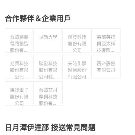
合作夥伴＆企業用戶
台灣積體
世新大學
聯發科技
美商英特
電路製造
股份有限
爾亞太科
股份有限
公司
技有限公
公司
司
光寶科技
聯發科技
美時化學
西帝股份
股份有限
股份有限
製藥股份
有限公司
公司
公司職工
有限公司
福利委員
羅技電子
台灣艾司
會
股份有限
摩爾科技
公司
股份有限
公司
日月潭伊達邵 接送常見問題