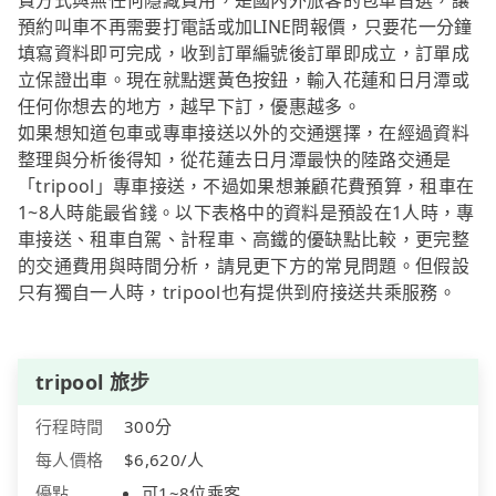
費方式與無任何隱藏費用，是國內外旅客的包車首選，讓
預約叫車不再需要打電話或加LINE問報價，只要花一分鐘
填寫資料即可完成，收到訂單編號後訂單即成立，訂單成
立保證出車。現在就點選黃色按鈕，輸入花蓮和日月潭或
任何你想去的地方，越早下訂，優惠越多。
如果想知道包車或專車接送以外的交通選擇，在經過資料
整理與分析後得知，從花蓮去日月潭最快的陸路交通是
「tripool」專車接送，不過如果想兼顧花費預算，租車在
1~8人時能最省錢。以下表格中的資料是預設在1人時，專
車接送、租車自駕、計程車、高鐵的優缺點比較，更完整
的交通費用與時間分析，請見更下方的常見問題。但假設
只有獨自一人時，tripool也有提供到府接送共乘服務。
tripool 旅步
行程時間
300分
每人價格
$6,620/人
優點
可1~8位乘客