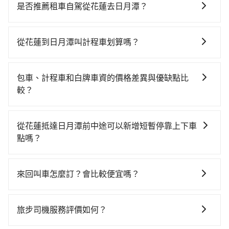
叫計程車前往高鐵站！從最早06:15一直到22:50，南港-
是否推薦租車自駕從花蓮去日月潭？
台中一天最多有101班次高鐵可搭乘。假設從花蓮 (花蓮
如你有駕照又不排斥自駕，且又不需要利用移動的時間
縣花蓮市) 前往最靠近的南港高鐵站，叫一輛計程車花費
在車上休息，那在花蓮縣花蓮市有約20間租車車行，比
約5,200元、車程約224分鐘。抵達高鐵站後，步行進
從花蓮到日月潭叫計程車划算嗎？
方說錦順小客車租賃、達富租賃、全興小客車租賃。一
站、現場購票並於月台排隊的時間約20分鐘，再乘坐
如選擇小黃直達，在花蓮可以透過app叫車的有55688台
般租車以天為單位，小轎車如Toyota Altis、Nissan
58~77分鐘（平均68分）的高鐵從南港站前往台中高鐵
灣大車隊，如果在路邊攔不到車，也可考慮打電話至附
Tiida，一天租金約$1,500，九人座如Hyundai Starex
站，每人票價750元，再用10分鐘出站、等待車站前排
包車、計程車和白牌車資的價格差異與優缺點比
近的計程車隊，如蓮花計程車、米琦計程車、美美汽車
或Volkswagen T5，一天$4,500起，油錢（每公里約3
班的計程車，搭上小黃後約花70分鐘、車費2,500元後，
較？
行等叫車看看。依照里程跳錶計算，價格約為
元）、eTag（每公里約1元）、路邊停車（每小時約40
抵達日月潭 (南投縣魚池鄉) 的目的地。全程加上轉車時
包車、計程車或白牌車。主要價格差異和優缺點如下： -
4,100~6,200元間。不過花蓮縣僅有合法計程車約1,010
元）、保險費、罰單另計多數租車合約上都會載明每日
間共6小時32分鐘，假設一人獨行，交通費總計8,450
包車：優點是搭乘舒適可以根據自己的需求安排時間和
輛，計程車密度為雙北的0.5%，也就是說要臨時叫到小
里程限定200~400公里，超過還會額外加收100~2,000
從花蓮抵達日月潭前中途可以新增短暫停靠上下車
元。不過花蓮縣領有合法執照的計程車僅有1,000多輛，
地點上車較客製化。此外，司機還會提供各種旅遊建議
黃的難度是台北或新北的200倍之多。如果當天或隔天也
元不等的費用。由於絕大多數的租車公司都沒有提供甲
點嗎？
計程車的密度為雙北的0.5%，換句話說，臨時要叫小黃
與資訊。長途接送價格比計程車車資更優惠。 - 計程
要原路返回，日月潭所在的南投縣的計程車更難叫，該
租乙還的服務，假設你當天就往返花蓮與日月潭，預計
的難度是雙北大城市的200倍。縱使幸運攔到一輛小黃
tripool有提供多點上下車接送服務，線上預約從花蓮前
車：優點是24小時隨叫隨到，價格按錶計費，但若遇交
縣市僅有約342輛計程車，建議事先做好規劃。再加上花
的小轎車花費為$3,200或九人座$6,200。當然這金額比
了，花蓮縣少部分小黃司機不按表收費，看乘客是外地
往日月潭的途中可備註加點。每個加點位置，前後額外
通塞車時亦會加收延遲費用，一般屬短程接駁為主。 -
蓮縣有些計程車司機不按錶計費，約有32%會採現場議
來回叫車怎麼訂？會比較便宜嗎？
搭計程車便宜，且在前往日月潭的途中預計邊開邊玩，
人便漫天喊價或恣意繞路。但如果全程使用tripool並到
里程數5公里內加收200元。雖然可能有些路線完全順
白牌車：優點是價格相對較低，有的還可喊價。但安全
價，建議最好先上網預約，以免當場被坑受騙。雖然花
那租車一整天確實就非常方便划算，但前提就是犧牲了
府專車接送，則僅需花費約6,620元，費時4小時59分
為了乘客未來可能的訂單修改或取消，每筆訂單只含一
路，但是司機多點停靠就會有額外的等待時間，收取額
性和服務質量無法保障，需要自行承擔風險，遇到狀況
蓮到日月潭的跳表小黃可能較為便宜，但仍有臨時攔不
當天要開車的親友的遊玩興緻。再者，租車地點可能離
鐘。選擇搭乘高鐵而不預約包車，不僅至少額外負擔
趟車的資訊，所以如果需要來回叫車，請分兩筆訂單預
外費用是必要的補償。
事後也無法申訴退費。
旅步司機服務評價如何？
到車以及計程車司機不跳錶計費的風險，如你們人數在
花蓮還有段路，且須配合車行營業時間做租還動作，另
1,830元車資，而且更會額外浪費93分鐘在轉乘與等車
定。至於價格已經市場最優惠，並無特別針對來回車趟
五人以上，分坐兩台計程車就不太方便，反而能事先預
外承租過程繁瑣，租還通常需額外花費30分鐘做簽約與
上，現在還不馬上來預約tripool！