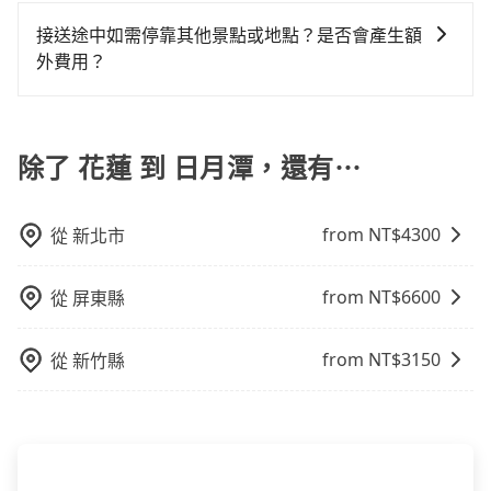
在 Google 上關於旅步的評論中，許多人都給予旅步司
做額外折扣，但如果手上有優惠代碼，歡迎直接使用，
約且品質穩定的tripool，可能更適合你。
車體檢查，甚至還要先自行加滿油，如遇到不肖業者，
機非常高的評價，認為他們非常專業且親切！讓他們的
不限單程或來回。
接送途中如需停靠其他景點或地點？是否會產生額
還車時可能遭遇各種莫名理由而被額外收費，風險可謂
旅程更加順暢和舒適。」
外費用？
不小。
當您預約旅步的「單程專車」，如果需要在途中加點停
靠，您可以參考我們的「加點服務」，每個點距離在 5
公里內，需額外支付 200 元，且每個點最多停留 5 分
除了 花蓮 到 日月潭，還有⋯
鐘。加點費用可以在乘車當天下車前給司機現付。如果
您選擇「計時包車」，中途需要加點停靠，則不需要額
from NT$
4300
從
新北市
外支付費用。
from NT$
6600
從
屏東縣
from NT$
3150
從
新竹縣