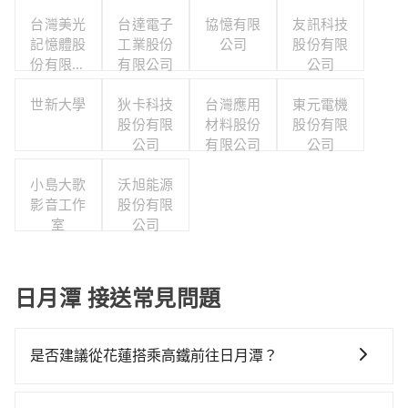
台灣美光
台達電子
協憶有限
友訊科技
記憶體股
工業股份
公司
股份有限
份有限公
有限公司
公司
司
世新大學
狄卡科技
台灣應用
東元電機
股份有限
材料股份
股份有限
公司
有限公司
公司
小島大歌
沃旭能源
影音工作
股份有限
室
公司
日月潭 接送常見問題
是否建議從花蓮搭乘高鐵前往日月潭？
若要從花蓮搭高鐵前往日月潭，高鐵較貴、費時，且難