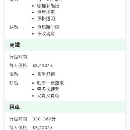
哪裡都能接
保證出車
價格透明
缺點
無臨時叫車
不收現金
高鐵
行程時間
每人價格
$8,450/人
優點
乘坐舒適
缺點
旺季一票難求
需多次轉乘
又貴又費時
租車
行程時間
330~360分
每人價格
$3,200/人