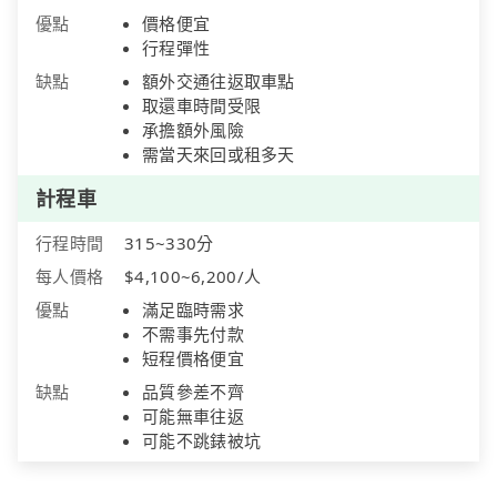
優點
價格便宜
行程彈性
缺點
額外交通往返取車點
取還車時間受限
承擔額外風險
需當天來回或租多天
計程車
行程時間
315~330分
每人價格
$4,100~6,200/人
優點
滿足臨時需求
不需事先付款
短程價格便宜
缺點
品質參差不齊
可能無車往返
可能不跳錶被坑