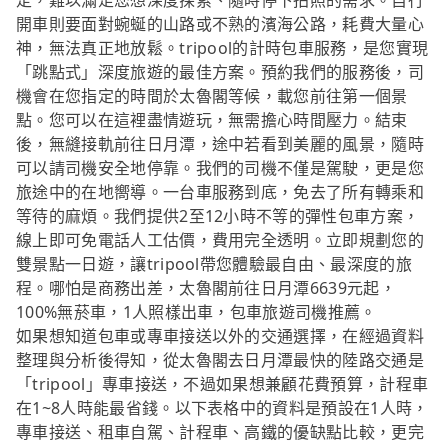
定，難以滿足您想深度探索、隨時停下拍照的需求。自行
開車則要面對蜿蜒的山路或不熟的濱海公路，耗費大量心
神，無法真正地放鬆。tripool的計時包車服務，是您實現
「跳點式」深度旅遊的最佳方案。預約我們的服務後，司
機會在您指定的時間於太魯閣等候，載您前往第一個景
點。您可以在這裡盡情遊玩，無需擔心時間壓力。結束
後，無縫接軌前往日月潭，途中若看到美麗的風景，隨時
可以請司機安全地停靠。我們的司機不僅是駕駛，更是您
旅途中的在地嚮導。一台車服務到底，免去了所有轉乘和
等待的麻煩。我們提供2至12小時不等的彈性包車方案，
線上即可免電話人工估價，費用完全透明。立即規劃您的
雙景點一日遊，讓tripool帶您體驗最自由、最深度的旅
程。哪怕是商務出差，太魯閣前往日月潭6639元起，
100%無菸車，1人照樣出車，包車旅遊司機推薦。
如果想知道包車或專車接送以外的交通選擇，在經過資料
整理與分析後得知，從太魯閣去日月潭最快的陸路交通是
「tripool」專車接送，不過如果想兼顧花費預算，計程車
在1~8人時能最省錢。以下表格中的資料是預設在1人時，
專車接送、租車自駕、計程車、高鐵的優缺點比較，更完