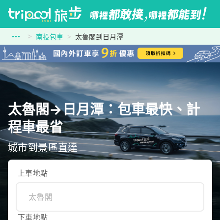
南投包車
太魯閣到日月潭
太魯閣→日月潭：包車最快、計
程車最省
城市到景區直達
上車地點
下車地點