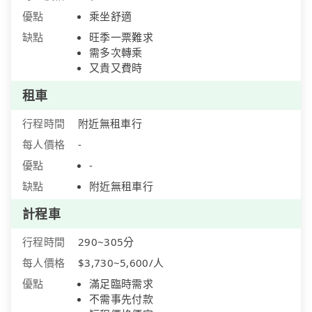
優點
乘坐舒適
缺點
旺季一票難求
需多次轉乘
又貴又費時
租車
行程時間
附近無租車行
每人價格
-
優點
-
缺點
附近無租車行
計程車
行程時間
290~305分
每人價格
$3,730~5,600/人
優點
滿足臨時需求
不需事先付款