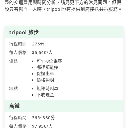
整的交通費用與時間分析，請見更下方的常見問題。但假
設只有獨自一人時，tripool也有提供到府接送共乘服務。
tripool 旅步
行程時間
275分
每人價格
$6,640/人
優點
可1~8位乘客
哪裡都能接
保證出車
價格透明
缺點
無臨時叫車
不收現金
高鐵
行程時間
365~380分
每人價格
$7,950/人