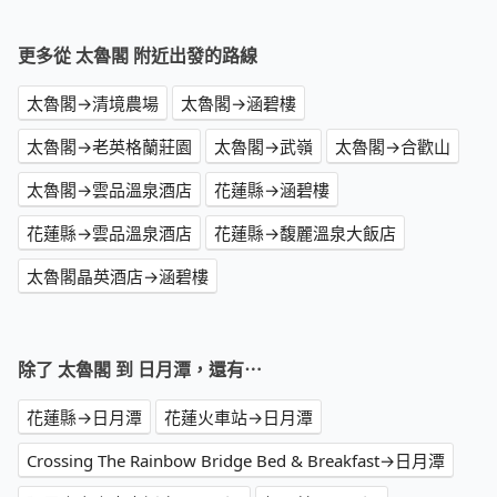
更多從 太魯閣 附近出發的路線
太魯閣→清境農場
太魯閣→涵碧樓
太魯閣→老英格蘭莊園
太魯閣→武嶺
太魯閣→合歡山
太魯閣→雲品溫泉酒店
花蓮縣→涵碧樓
花蓮縣→雲品溫泉酒店
花蓮縣→馥麗溫泉大飯店
太魯閣晶英酒店→涵碧樓
除了 太魯閣 到 日月潭，還有⋯
花蓮縣→日月潭
花蓮火車站→日月潭
Crossing The Rainbow Bridge Bed & Breakfast→日月潭