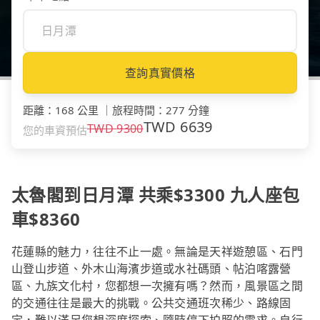
查詢真實價格
距離
：
168 公里
｜
旅程時間
：
277 分鐘
TWD
6639
TWD
9300
您的車資預估
太魯閣到日月潭 共乘$3300 九人座包
車$8360
花蓮縣的魅力，往往不止一處。無論是天祥遊憩區、石門
山登山步道、外木山海濱步道或水社碼頭、帖泊喀露營
區、九族文化村，您都想一次擁有嗎？然而，風景區之間
的交通往往是最大的挑戰。公共交通班次稀少、路線固