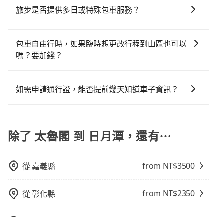
擇： 預算：不同交通工具價格不同，可先確定您的預
位置。但如果遇到車輛故障或者前一趟車嚴重耽誤，
跳表小黃可能較為便宜，但仍有臨時攔不到車以及計程
旅步是否提供多日或特殊包車服務？
計程車的密度為雙北的0.5%，換句話說，臨時要叫小黃
算。計程車最貴，而大眾運輸通常較便宜。 行程：需多
tripool會盡快改派以減少乘客等待的時間。
車司機不跳錶計費的風險，如你們人數在五人以上，分
的難度是雙北大城市的200倍，且太魯閣並未位於市區，
若您有多日或特殊包車需求，您可以先來信旅步，會有
點停留的行程建議可選可客製化行程的包車，如果時間
坐兩台計程車就不太方便，反而能事先預約且品質穩定
可能根本無車可攔。縱使幸運攔到一輛小黃了，花蓮縣
專人回覆您。
比較寬鬆且不介意耗時轉乘可選大眾運輸或較貴的計程
包車自由行時，如果臨時想更改行程到山區也可以
的tripool，可能更適合你。
少部分小黃司機不按表收費，看乘客是外地人便漫天喊
車。 旅行人數：人數多時包車較方便舒適且每個人攤提
嗎？要加錢？
價或恣意繞路。但如果全程使用tripool並到府專車接
下來的車資也比較便宜，人數少可搭乘大眾運輸或計程
送，則僅需花費約6,640元，費時4小時37分鐘。選擇搭
可以的，當您的旅程需要穿越山區或是高海拔地區時，
車。 時間：需在特定時間到達目的地可選包車或計程
乘高鐵而不預約包車，不僅至少額外負擔1,310元車資，
旅步可能會根據行經的路線是否超過海拔1500公尺來進
車，不趕時間即可選用大眾運輸。 便利性：需要便利性
如需申請通行證，能否提前幾天知道車子資訊？
而且更會額外浪費90分鐘在轉乘與等車上，現在還不馬
行額外的費用收取。但是，這些費用會在您下訂單後、
和方便性可選包車和計程車，喜歡探險和體驗當地文化
上來預約tripool！
為了讓旅步貴賓能夠享有更多取消訂單的彈性，我們提
出發前先與您進行確認，確保您明確知道所有的費用。
則可搭乘大眾運輸。
供用車前一天凌晨六點前取消訂單的服務。所以我們會
我們會透過Email的方式向您說明收費細節，讓您能更放
在用車前一天才開始安排車輛，並於用車前一天晚上8點
除了 太魯閣 到 日月潭，還有⋯
心地享受旅步為您提供的服務。
提供服務司機和車輛資訊。如果您有特殊的用車需求，
可事先將您的需求寄至旅步的客服信箱：
from NT$
3500
從
嘉義縣
booking@tripool.app，將有專人協助回覆確認是否能
協助安排。」
from NT$
2350
從
彰化縣