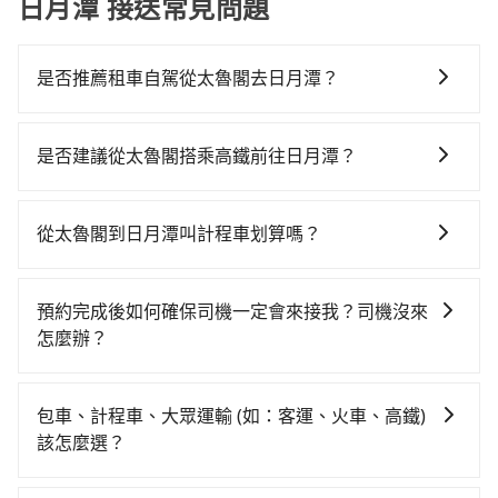
日月潭 接送常見問題
是否推薦租車自駕從太魯閣去日月潭？
如果你考慮租車自駕，很不幸的，太魯閣周圍應該沒有
半間租車公司，如果不想額外花時間搭車前往鄰近市區
是否建議從太魯閣搭乘高鐵前往日月潭？
租車，也不想花大錢叫計程車前往日月潭，tripool直達
若要從太魯閣搭高鐵前往日月潭，高鐵較貴、費時，且
專車就是你最佳選擇。
難叫計程車前往高鐵站！從最早06:15一直到22:50，南
從太魯閣到日月潭叫計程車划算嗎？
港-台中一天最多有101班次高鐵可搭乘。假設從太魯閣
如選擇小黃直達，在花蓮可以透過app叫車的有55688台
(花蓮縣秀林鄉) 前往最靠近的南港高鐵站，叫一輛計程
灣大車隊。依照里程跳錶計算，價格約為3,730~5,600元
車花費約4,700元、車程約199分鐘。抵達高鐵站後，步
預約完成後如何確保司機一定會來接我？司機沒來
間。不過花蓮縣僅有合法計程車約1,010輛，計程車密度
行進站、現場購票並於月台排隊的時間約20分鐘，再乘
怎麼辦？
為雙北的0.5%，也就是說要臨時叫到小黃的難度是台北
坐58~77分鐘（平均68分）的高鐵從南港站前往台中高
只要完成預約並付款完成，訂單就成立，tripool也保證
或新北的200倍之多。如果當天或隔天也要原路返回，日
鐵站，每人票價750元，再用10分鐘出站、等待車站前
派車。在出發前一天晚上八點時，會透過電子郵件與簡
月潭所在的南投縣的計程車更難叫，該縣市僅有約342輛
排班的計程車，搭上小黃後約花70分鐘、車費2,500元
包車、計程車、大眾運輸 (如：客運、火車、高鐵)
訊提供司機的姓名、電話、車牌、車型等資訊，如在約
計程車，建議事先做好規劃。再加上花蓮縣有些計程車
後，抵達日月潭 (南投縣魚池鄉) 的目的地。全程加上轉
該怎麼選？
定好的時間與上車地點沒有看到司機，可主動電話聯
司機不按錶計費，約有32%會採現場議價，建議最好先
車時間共6小時7分鐘，假設一人獨行，交通費總計7,950
在選擇交通方式時，您可依下列建議的考慮因素做選
繫，可能原本約定的地點不適合暫停而改停靠在附近的
上網預約，以免當場被坑受騙。雖然太魯閣到日月潭的
元。不過花蓮縣領有合法執照的計程車僅有1,000多輛，