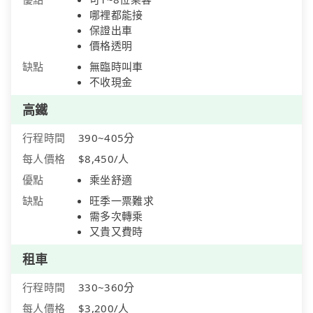
哪裡都能接
保證出車
價格透明
缺點
無臨時叫車
不收現金
高鐵
行程時間
390~405分
每人價格
$8,450/人
優點
乘坐舒適
缺點
旺季一票難求
需多次轉乘
又貴又費時
租車
行程時間
330~360分
每人價格
$3,200/人