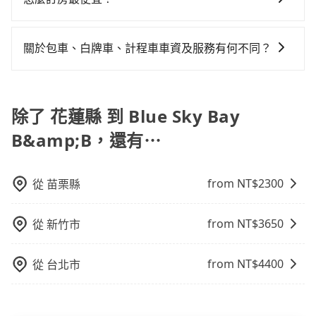
32%會採現場議價，建議最好先上網預約，以免當場被
Bay B&B的室內設施非常豐富或你想去的旅遊景點就在
小時59分鐘。選擇搭乘高鐵而不預約包車，不僅至少額
寄出電子收據。
坑受騙。雖然花蓮縣到Blue Sky Bay B&B的跳表小黃可
周邊，租車一整天就略顯浪費。再者，租車地點可能離
外負擔1,830元車資，而且更會額外浪費93分鐘在轉乘與
現在旅客預訂飯店已經很少透過旅行社，大多是透過
能較為便宜，但仍有臨時攔不到車以及計程車司機不跳
你的住家/辦公室/起點還有段路，且須配合車行營業時間
等車上，現在還不馬上來預約tripool！
OTA (online travel agent) 來完成，除了可以快速依據
關於包車、白牌車、計程車車資及服務有何不同？
錶計費的風險，如你們人數在五人以上，分坐兩台計程
做租還動作，另外承租過程繁瑣，租還通常需額外花費
地區、價位、人數、特殊需求來搜尋適合的旅店與房
車就不太方便，反而能事先預約且品質穩定的tripool，
30分鐘做簽約與車體檢查，甚至還要先自行加滿油，如
包車、白牌車、計程車三種交通方式的價格及服務說
型，更重要的是通常價格是官網的6~8折，如果又有加入
可能更適合你。
遇到不肖業者，還車時可能遭遇各種莫名理由而被額外
明： 包車：可以依照個人行程需要靈活安排時間，價格
會員或者使用特定的信用卡，還可以累積點數做現金回
收費，風險可謂不小。
依平台預定時價格而定，通常愈長程價格CP值愈高。 計
除了 花蓮縣 到 Blue Sky Bay
饋或未來換取免費的住房。台灣人常用的線上訂房平台
程車：可24小時隨叫隨到，價格依跳錶而定，如有塞車
有Booking.com、Agoda.com、Hotels.com、
B&amp;B，還有⋯
也會計算延遲費用，最終價格通常要下車時才知。價格
Expedia.com、Trip.com等。正常來說，線上刷卡付款
比包車貴。 白牌車：通常價格較包車便宜，但司機素
完後預定就完成，事先不用電話確認空房，事後也不用
質、品質不一，如行程有問題，事後無法提供客服申訴
告知付款完畢，一切都能在網路上操作。但有些較冷門
from NT$
2300
從
苗栗縣
處理。
或規模較小的飯店，有可能再多平台同時上架而發生超
賣的現象，便有可能到了現場卻沒房可住的窘境，所以
from NT$
3650
從
新竹市
在預定時要不選擇評分高、評論多的飯店，不然就是還
要再人工電話與飯店確認。預訂民宿方面，如不怕麻
from NT$
4400
從
台北市
煩，有些時候直接打電話問的價格可能比民宿訂房網來
得便宜，但缺點就是多數要匯款並再人工確認。假如不
介意多花一點錢省下這些瑣碎的事，台灣本土的AsiaYo