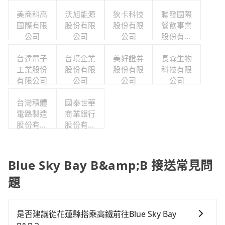
美商科高
沃旭能源
狄卡科技
聯發國際
國際有限
股份有限
股份有限
餐飲事業
公司
公司
公司
股份有限
公司
台達電子
台境企業
美好證券
長森生物
工業股份
股份有限
股份有限
科技有限
有限公司
公司
公司
公司
台灣積體
國泰世華
電路製造
商業銀行
股份有限
股份有限
公司
公司
Blue Sky Bay B&amp;B 接送常見問
題
是否建議從花蓮縣搭乘高鐵前往Blue Sky Bay