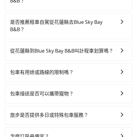
B&B？
若要從花蓮縣搭高鐵前往Blue Sky Bay B&B，高鐵較
貴、費時，且難叫計程車前往高鐵站！從最早06:15一直
是否推薦租車自駕從花蓮縣去Blue Sky Bay
到22:50，南港-台中一天最多有101班次高鐵可搭乘。假
B&B？
設從花蓮縣花蓮市前往最靠近的南港高鐵站，叫一輛計
如你有駕照又不排斥自駕，且又不需要利用移動的時間
程車花費約5,200元、車程約225分鐘。抵達高鐵站後，
在車上休息，那在花蓮縣花蓮市有約20間租車車行，比
步行進站、現場購票並於月台排隊的時間約20分鐘，再
從花蓮縣到Blue Sky Bay B&B叫計程車划算嗎？
方說靚嘉聯合國際租賃、花蓮兆豐租車、凱騫通運。一
乘坐58~77分鐘（平均68分）的高鐵從南港站前往台中
如選擇小黃直達，在花蓮可以透過app叫車的有55688台
般租車以天為單位，小轎車如Toyota Altis、Nissan
高鐵站，每人票價750元，再用10分鐘出站、等待車站
灣大車隊，如果在路邊攔不到車，也可考慮打電話至附
Tiida，一天租金約$1,500，九人座如Hyundai Starex
前排班的計程車，搭上小黃後約花70分鐘、車費2,500元
包車有用途或路線的限制嗎？
近的計程車隊，如統一計程車、蓮花計程車、美美汽車
或Volkswagen T5，一天$4,500起，油錢（每公里約3
後，抵達Blue Sky Bay B&B (南投縣魚池鄉) 的目的地。
不管是從花蓮縣前往Blue Sky Bay B&B或是全台灣任何
行等叫車看看。依照里程跳錶計算，價格約為
元）、eTag（每公里約1元）、路邊停車（每小時約40
全程加上轉車時間共6小時32分鐘，假設一人獨行，交通
地方，只要是長途交通且途中遵守台灣法律，無論是清
4,100~6,200元間。不過花蓮縣僅有合法計程車約1,010
元）、保險費、罰單另計多數租車合約上都會載明每日
包車接送是否可以攜帶寵物？
費總計8,450元。不過花蓮縣領有合法執照的計程車僅有
明掃墓、包車旅遊、參加喜宴/喪禮、就醫回診、登山露
輛，計程車密度為雙北的0.5%，也就是說要臨時叫到小
里程限定200~400公里，超過還會額外加收100~2,000
1,000多輛，計程車的密度為雙北的0.5%，換句話說，臨
可以的，tripool 旅步提供「寵物友善車」服務，只要在
營、學生搬家、投票返鄉、商務出差、貴賓來訪、寵物
黃的難度是台北或新北的200倍之多。如果當天或隔天也
元不等的費用。由於絕大多數的租車公司都沒有提供甲
時要叫小黃的難度是雙北大城市的200倍。縱使幸運攔到
預定時特別勾選，是可以讓置入提籠或提袋內的中小型
檢疫、預約叫車、機場接送、定期洗腎、包月上下班，
要原路返回，Blue Sky Bay B&B所在的南投縣的計程車
旅步是否提供多日或特殊包車服務？
租乙還的服務，假設你當天就往返花蓮縣（花蓮市）與
一輛小黃了，花蓮縣少部分小黃司機不按表收費，看乘
寵物同行。且為了行程安全，請勿將寵物抱出來或置於
或者任何跨縣市接送的需求，tripool都能滿足你。乘車
更難叫，該縣市僅有約342輛計程車，建議事先做好規
Blue Sky Bay B&B，預計的小轎車花費為$3,200或九人
客是外地人便漫天喊價或恣意繞路。但如果全程使用
若您有多日或特殊包車需求，您可以先來信旅步，會有
座椅上，以確保行程順利進行。
前一天下午五點以前完成預約，隔天保證出車。如需公
劃。再加上花蓮縣有些計程車司機不按錶計費，約有
座$6,200。當然這金額比搭計程車便宜，如Blue Sky
tripool並到府專車接送，則僅需花費約6,620元，費時4
專人回覆您。
司報帳打統編，在結帳時可以受理，並於乘車後一週內
怎麼訂房最便宜？