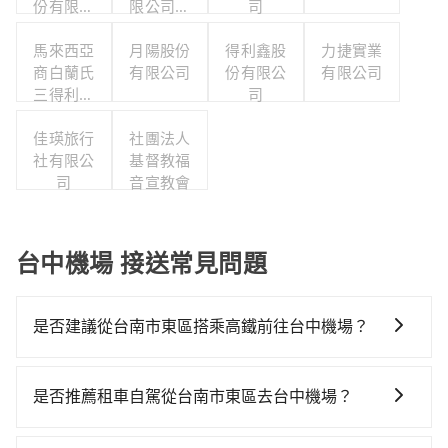
份有限公
限公司台
司
司
灣分公司
馬來西亞
月陽股份
得利鑫股
力捷實業
商白蘭氏
有限公司
份有限公
有限公司
三得利股
司
份有限公
司台灣分
佳瑛旅行
社團法人
社有限公
公司
基督教福
司
音宣教會
台中機場 接送常見問題
是否建議從台南市東區搭乘高鐵前往台中機場？
若要從台南市東區搭高鐵前往台中機場，高鐵乘坐舒
適、較貴、費時，且難叫計程車前往高鐵站！從最早
是否推薦租車自駕從台南市東區去台中機場？
06:03一直到23:08，台南-台中一天最多有76班次高鐵可
通常旅客不會選擇租車或自駕前往台中機場，畢竟停在
搭乘。假設從台南市東區 (台南市東區) 前往最靠近的台