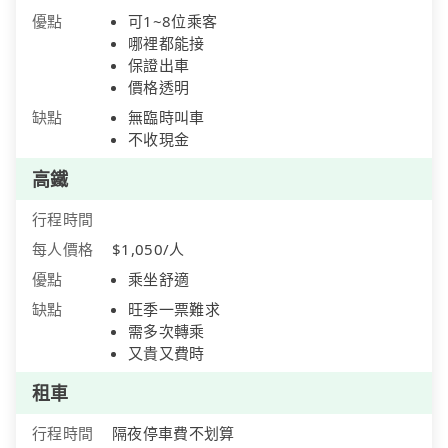
優點
可1~8位乘客
哪裡都能接
保證出車
價格透明
缺點
無臨時叫車
不收現金
高鐵
行程時間
每人價格
$1,050/人
優點
乘坐舒適
缺點
旺季一票難求
需多次轉乘
又貴又費時
租車
行程時間
隔夜停車費不划算