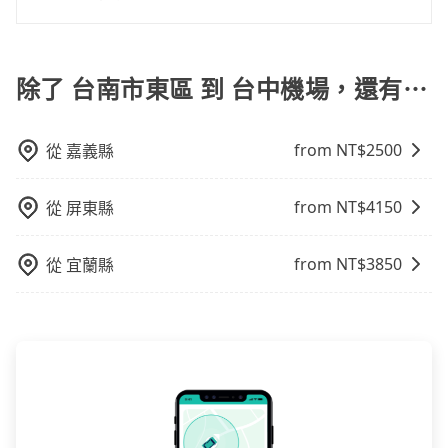
己開車也無需擔心路線和交通的問題，更可以在舒適的
費，客戶可以預先告知出發地點A到目的地B，會根據路
和方便性可選包車和計程車，喜歡探險和體驗當地文化
如果您需要包車前往公墓掃墓或參加告別式，一般司機
環境中專心欣賞當地美景和文化，讓您的旅程更加輕鬆
線和里程來計算費用。這種服務通常適用於單程或從一
則可搭乘大眾運輸。
都會提供接送服務。不過，如果您有其他特殊要求，例
自在。
個城市到另一個城市的長途包車。
如需要載運骨灰罈或在車上進行法事等作業，建議在訂
除了 台南市東區 到 台中機場，還有⋯
車前先向客服詢問是否有相應的司機可配合，以避免後
續爭議。此外，是否需要給司機紅包或小費，則可以由
from NT$
2500
從
嘉義縣
您自行決定。不過，建議可事先詢問司機是否接受。」
from NT$
4150
從
屏東縣
from NT$
3850
從
宜蘭縣