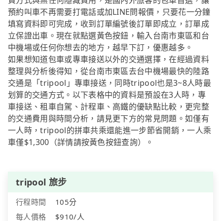
費方式與無任何隱藏費用，是國內外旅客的包車首選，讓
預約叫車不再需要打電話或加LINE問報價，只要花一分鐘
填寫資料即可完成，收到訂單編號後訂單即成立，訂單成
立保證出車。現在就點選黃色按鈕，輸入台南市東區和台
中機場或任何你想去的地方，越早下訂，優惠越多。
如果想知道包車或專車接送以外的交通選擇，在經過資料
整理與分析後得知，從台南市東區去台中機場最快的陸路
交通是「tripool」專車接送，同時tripool也是3~8人時最
划算的交通方式。以下表格中的資料是預設在3人時，專
車接送、租車自駕、計程車、高鐵的優缺點比較，更完整
的交通費用與時間分析，請見更下方的常見問題。如僅有
一人時，tripool的拼車共乘還能進一步節省開銷，一人乘
車僅$1,300（詳情請按黃色按鈕查詢）。
tripool 旅步
行程時間
105分
每人價格
$910/人