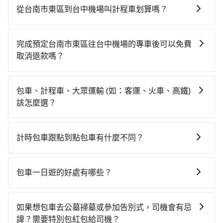
路邊多天不用車，停車費與租車費用都是不小開支。
南高鐵站，叫一輛計程車花費約300元、車程約24分
從台南市東區到台中機場叫計程車划算嗎？
鐘。抵達高鐵站後，步行進站、現場購票並於月台排隊
如選擇小黃直達，在台南可以透過app叫車的有55688台
的時間約15分鐘，再乘坐35~55分鐘（平均46分）的高
灣大車隊、Uber、Line Taxi、Yoxi等，如果在路邊攔不
鐵從台南站前往台中高鐵站，每人票價650元，再用10
完成預定台南市東區往台中機場的專車後可以免費
到車，也可考慮打電話至附近的計程車隊，如港龍大車
分鐘出站、等待車站前排班的計程車，搭上小黃後約花
取消退款嗎？
隊、台南包車府城國際、台一大車隊等叫車看看。依照
31分鐘、車費900元後，抵達台中機場 (台中市沙鹿區)
只要在乘車前一日清晨六點以前透過電子郵件告知，不
里程跳錶計算，價格約為3,215~3,900元間，但如改預約
的目的地。全程加上轉車時間共2小時6分鐘，假設3位同
論任何理由，保證全額退費，且不收取任何手續費。
tripool可省高達$1,200。但如果你無法提前預約，或偏
包車、計程車、大眾運輸 (如：客運、火車、高鐵)
行，高鐵加轉乘之平均每人花費為1,050元。不過台南市
好臨時叫車，那要注意台南市僅有合法計程車約4,140
該怎麼選？
領有合法執照的計程車僅有4,100多輛，計程車的密度為
輛，計程車密度為雙北的4.6%，也就是說要臨時叫到小
雙北的4.6%，換句話說，臨時要叫小黃的難度是雙北大
在選擇交通方式時，您可依下列建議的考慮因素做選
黃的難度是台北或新北的20倍之多。再加上台南市有些
城市的20倍。縱使幸運攔到一輛小黃了，台南市少部分
擇： 預算：不同交通工具價格不同，可先確定您的預
計程車司機不按錶計費，約有17%會採現場議價，建議
計時包車跟點到點包車有什麼不同？
小黃司機不按表收費，看乘客是外地人便漫天喊價或恣
算。計程車最貴，而大眾運輸通常較便宜。 行程：需多
最好先上網預約，以免當場被坑受騙。綜合以上，無論
意繞路。但如果全程使用tripool並到府專車接送，則每
計時包車和點到點包車都是包車服務的形式，但有一些
點停留的行程建議可選可客製化行程的包車，如果時間
在價格或服務品質上，tripool都是你從台南市東區到台
人平均花費約910元，費時1小時45分鐘。選擇搭乘高鐵
不同之處： 計時包車：計時包車是按照用車時間來計
比較寬鬆且不介意耗時轉乘可選大眾運輸或較貴的計程
包車一日遊的好處有哪些？
中機場的最佳選擇。
而不預約包車，不僅每人至少額外負擔140元車資，而且
費，通常以每小時為單位，客戶可以根據自己的需要預
車。 旅行人數：人數多時包車較方便舒適且每個人攤提
更會額外浪費21分鐘在轉乘與等車上，現在還不馬上來
包車一日遊的好處很多，首先，包車可以依照自己的意
定一定時間的包車服務。這種服務適用於需要在城市內
下來的車資也比較便宜，人數少可搭乘大眾運輸或計程
預約tripool！如果你僅有兩位乘車，也可參考tripool的
願和需要來安排行程，其次，包車可以讓您更加深入地
多個地點間來回穿梭的客戶，例如市區觀光、商務差旅
車。 時間：需在特定時間到達目的地可選包車或計程
如果想包車去公墓掃墓或參加告別式，司機會有忌
拼車共乘服務，最多可再節省50%的交通費用。
體驗當地文化和風土人情，此外，包車還可以省去您自
等。 點到點包車：點到點包車是按照里程和目的地來計
車，不趕時間即可選用大眾運輸。 便利性：需要便利性
諱？需要特別包紅包給司機？