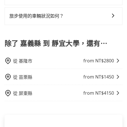
駛。關於價格，旅步官網可一鍵即時查價，所示價格絕
40人座大巴或遊覽車，可特別填單並另外報價。
用戶卻遲遲尚未歸還，又或者要還車時卻偏偏找不到停
鐘在轉乘與等車上，現在還不馬上來預約tripool！如果
當您需要取消旅行行程時，旅步提供比其他業者更具彈
無隱藏費用，且還提供優於其他業者更彈性的取消政
車位，對於急著用車或者要載其他乘客的人來說就有不
你僅有兩位乘車，也可參考tripool的拼車共乘服務，最
性的取消政策，以給予乘客更多的保障和方便。只需在
策，讓您在規劃行程時能更無後顧之憂。無論您是要前
旅步使用的車輛狀況如何？
小的風險。最後，雖然路邊隨租隨還看似方便，但實際
多可再節省50%的交通費用。
用車前一天的凌晨六點前完成取消訂單作業，旅步就承
往市區還是郊區，我們都可以為您提供最佳的旅遊體
使用時還是有其區域的限制，實際可停靠的地點與你的
旅步非常重視車輛品質，優先派遣五年內新車，且車輛
諾會無條件全額退款，讓乘客感到安心之餘，降低風險
驗。所以，如果您正在尋找一家可靠的包車公司，
上下車地點仍有段距離，在遇到下雨天或者載行李時，
都是經過定期保養及維護的。我們致力於提供安全、舒
的同時也確保乘客的權益。
tripool旅步絕對是您值得信任的不二選擇！
就顯得非常不便。
適的搭乘體驗，讓您能安心享受旅程，是旅步最重視的
除了 嘉義縣 到 靜宜大學，還有⋯
事情。
from NT$
2800
從
基隆市
from NT$
1450
從
苗栗縣
from NT$
4150
從
屏東縣