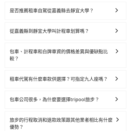
若要從嘉義縣搭高鐵前往靜宜大學，高鐵較貴、費時、
轉車麻煩，且難叫計程車前往高鐵站！從最早06:21一直
是否推薦租車自駕從嘉義縣去靜宜大學？
到23:27，嘉義-台中一天最多有60班次高鐵可搭乘。假
如果你有台灣駕照且對自己駕駛技術有信心，且在車上
設從嘉義縣布袋鎮前往最靠近的嘉義高鐵站，叫一輛計
時不需要閉目養神（因為要自己開車），最重要的是你
程車花費約700元、車程約40分鐘。抵達高鐵站後，步
從嘉義縣到靜宜大學叫計程車划算嗎？
當天就要來回，那在嘉義路邊可隨租隨借的iRent應該是
行進站、現場購票並於月台排隊的時間約15分鐘，再乘
如選擇小黃直達，在嘉義可以透過app叫車的有55688台
你最便宜選擇。註冊完iRent的app後，可以每小時
坐22~35分鐘（平均28分）的高鐵從嘉義站前往台中高
灣大車隊。依照里程跳錶計算，價格約為2,655~3,200元
$115~205承租小轎車，每公里再額外加收$3.2，從嘉義
鐵站，每人票價380元，再用10分鐘出站、等待車站前
包車、計程車和白牌車資的價格差異與優缺點比
間，但如改預約tripool可省高達$700。但如果你無法提
縣（布袋鎮）到靜宜大學的花費預估為
排班的計程車，搭上小黃後約花35分鐘、車費900元
較？
前預約，或偏好臨時叫車，那要注意嘉義縣僅有合法計
$1,700~2,200（金額差異來自於平假日、車款差異、抵
後，抵達靜宜大學 (台中市沙鹿區) 的目的地。全程加上
包車、計程車或白牌車。主要價格差異和優缺點如下： -
程車約330輛，計程車密度為雙北的0.4%，也就是說要
達目的地後多久原路返回），雖已將eTag和可能的每小
轉車時間共2小時1分鐘，假設3位同行，高鐵加轉乘之平
包車：優點是搭乘舒適可以根據自己的需求安排時間和
臨時叫到小黃的難度是台北或新北的200倍之多。再加上
時40元路邊停車費用預估進去，但額外的汽車保險與可
租車代駕有什麼車款供選擇？可指定九人座嗎？
均每人花費為910元。不過嘉義縣領有合法執照的計程車
地點上車較客製化。此外，司機還會提供各種旅遊建議
嘉義縣有些計程車司機不按錶計費，約有47%會採現場
能的罰單都需自付。再者，和運的iRent只提供最基本的
僅有300多輛，計程車的密度為雙北的0.4%，換句話
tripool提供的車型以五人座小轎車、休旅車與九人座箱
與資訊。長途接送價格比計程車車資更優惠。 - 計程
議價，建議最好先上網預約，以免當場被坑受騙。綜合
車型，如Toyota Yaris、Prius C、Vios這類乘坐體驗較
說，臨時要叫小黃的難度是雙北大城市的200倍。縱使幸
型車為主，車款品牌以豐田Toyota、福特Ford、福斯
車：優點是24小時隨叫隨到，價格按錶計費，但若遇交
以上，無論在價格或服務品質上，tripool都是你從嘉義
包車公司很多，為什麼要選擇tripool旅步？
差的車款，如果人數超過四位，更是沒有較大的七人座
運攔到一輛小黃了，嘉義縣少部分小黃司機不按表收
VW為主，其中也有少量進口車像凌志Lexus、特斯拉
通塞車時亦會加收延遲費用，一般屬短程接駁為主。 -
縣到靜宜大學的最佳選擇。
或九人座可供選擇，而且無人租車最令人詬病的就是車
費，看乘客是外地人便漫天喊價或恣意繞路。但如果全
旅步提供多種車型，從轎車、休旅車到九人座，讓您可
Tesla、賓士Benz等高級車款。全部五年內合法營業用
白牌車：優點是價格相對較低，有的還可喊價。但安全
況，打開車門才發現仍有上一組乘客遺留的垃圾或者撞
程使用tripool並到府專車接送，則每人平均花費約840
以依照您行程人數的需求進行選擇。此外，為確保您的
車，百分百無菸車，乘客均有最高500萬乘客險。如果有
性和服務質量無法保障，需要自行承擔風險，遇到狀況
旅步的行程取消和退款政策跟其他業者相比有什麼
凹的車門仍未被修理，每一次租車都好像在開樂透一
元，費時1小時28分鐘。選擇搭乘高鐵而不預約包車，不
旅途安全無憂，我們的司機都是專業且可靠的職業駕
特殊需求或人數較多，需要大T保母車、20人座中巴、
事後也無法申訴退費。
優勢？
樣。另外，偶爾也會遇到明明已經預約了時間但上一位
僅每人至少額外負擔70元車資，而且更會額外浪費33分