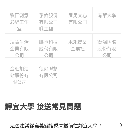
牧田創意
爭鮮股份
屋馬文心
南華大學
彩繪工作
有限公司
有限公司
室
職工福利
委員會
瑞寶生活
鵬丞科技
木禾農業
衛鴻國際
企業有限
股份有限
企業社
股份有限
公司
公司
公司
金旺加油
很好聯想
站股份有
有限公司
限公司
靜宜大學 接送常見問題
是否建議從嘉義縣搭乘高鐵前往靜宜大學？