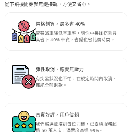
從下飛機開始就無縫接軌，方便又省心。
價格划算，最多省 40%
智慧派車降低空車率，讓你中長途搭乘最
高省下 40% 車資，省錢也省比價時間。
彈性取消，應變無壓力
有突發狀況也不怕，在規定時間內取消，
都能全額退款。
真實好評，用戶信賴
我們嚴選並培訓每位司機，已累積服務超
過 50 萬人次，滿意度高達 99%。