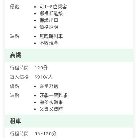
優點
可1~8位乘客
哪裡都能接
保證出車
價格透明
缺點
無臨時叫車
不收現金
高鐵
行程時間
120分
每人價格
$910/人
優點
乘坐舒適
缺點
旺季一票難求
需多次轉乘
又貴又費時
租車
行程時間
95~120分