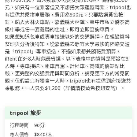
務1700元起，如人數較多需要安排九人座，價格約2300
元，如只有一位乘客但又不想搭大眾運輸轉乘，tripool也
有提供共乘拼車服務，費用為900元。只要點選黃色按
鈕，輸入大林火車站、嘉義縣大林鎮、臺中市私立僑泰高
級中學或任一嘉義縣的住址，即可立即查詢車費。
如果想知道包車或專車接送以外的交通選擇，在經過資料
整理與分析後得知，從嘉義縣去靜宜大學最快的陸路交通
是「tripool」專車接送，不過如果想兼顧花費預算，
iRent在3~8人時能最省錢。以下表格中的資料是預設在3
人時，專車接送、租車自駕、計程車、高鐵的優缺點比
較，更完整的交通費用與時間分析，請見更下方的常見問
題。但假設只有獨自一人時，tripool也有提供到府接送共
乘服務，一人只要$1,200（詳情請按黃色按鈕查詢）。
tripool 旅步
行程時間
90分
每人價格
$840/人