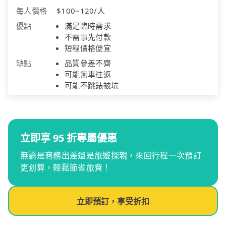
每人價格
$100~120/人
優點
滿足臨時需求
不需事先付款
短程價格便宜
缺點
品質參差不齊
可能無車往返
可能不跳錶被坑
立即享 95 折專屬優惠
無論是商務出差還是旅遊探親，來回行程一次預訂
更划算，輕鬆節省旅費！
立即預訂，享受折扣