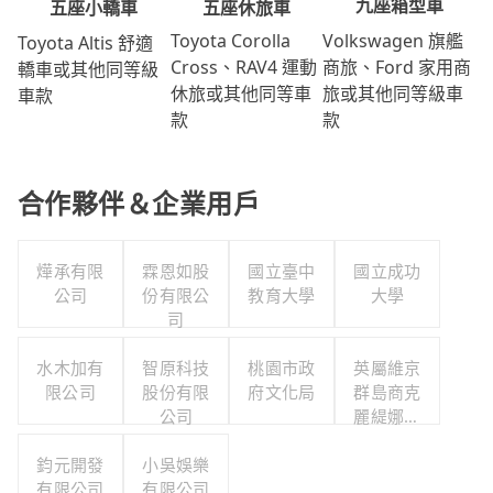
九座箱型車
五座休旅車
五座小轎車
Volkswagen 旗艦
Toyota Corolla
Toyota Altis 舒適
商旅、Ford 家用商
Cross、RAV4 運動
轎車或其他同等級
旅或其他同等級車
休旅或其他同等車
車款
款
款
合作夥伴＆企業用戶
燁承有限
霖恩如股
國立臺中
國立成功
公司
份有限公
教育大學
大學
司
水木加有
智原科技
桃園市政
英屬維京
限公司
股份有限
府文化局
群島商克
公司
麗緹娜智
慧產權有
鈞元開發
小吳娛樂
限公司台
有限公司
有限公司
灣分公司