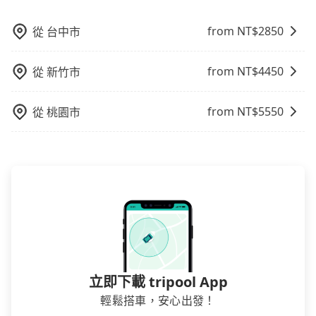
心地享受旅步為您提供的服務。
站上的價格是動態的，一般來說越早預訂價格越優，且
保證前一天中午以前均可全額取消退費，如已經決定好
from NT$
2850
從
台中市
要從台南晶英酒店去高鐵台南站，請儘早下訂以把握最
划算的價格。
from NT$
4450
從
新竹市
from NT$
5550
從
桃園市
立即下載 tripool App
輕鬆搭車，安心出發！