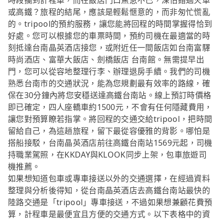
時段攔到計程車，而在飯店門口焦急不已，深怕錯過火車
或高鐵？旅程的結尾，應該是輕鬆愜意的，而非匆忙慌亂
的。tripool的預約服務，讓您能將回程的時間掌握得恰到
好處。您可以根據您的車票時間，預約司機在最適當的時
刻抵達台南晶英酒店接您，或附近任一間飯店如台南富驛
時尚酒店、富華大飯店、劍橋飯店 台南館。無需提早出
門，您可以從容地整理行李、辦理退房手續。我們的司機
熟悉台南市的交通狀況，能為您規劃最有效率的路線，確
保在30分鐘內將您安穩送達高鐵台南站。線上預訂時價格
即已確定，四人座轎車約1500元，不會有任何隱藏費用，
讓您對預算瞭若指掌。將回程的交通交給tripool，把時間
留給自己，為這趟旅程，留下最從容優雅的背影。哪怕是
搭船接駁，台南晶英酒店前往高鐵台南站1569元起，司機
持職業駕照，在KKDAY與KLOOK同步上架，包車旅遊司
機推薦。
如果想知道包車或專車接送以外的交通選擇，在經過資料
整理與分析後得知，從台南晶英酒店去高鐵台南站最快的
陸路交通是「tripool」專車接送，不過如果想兼顧花費預
算，計程車是最便宜且方便的交通方式。以下表格中的資