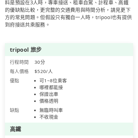
料是預設在3人時，專車接送、租車自駕、計程車、高鐵
的優缺點比較，更完整的交通費用與時間分析，請見更下
方的常見問題。但假設只有獨自一人時，tripool也有提供
到府接送共乘服務。
tripool 旅步
行程時間
30分
每人價格
$520/人
優點
可1~8位乘客
哪裡都能接
保證出車
價格透明
缺點
無臨時叫車
不收現金
高鐵