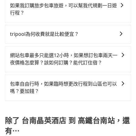
查，符合職業駕駛資格的司機入隊服務，所提供之車輛
建議最好先上網預約，以免當場被坑受騙。雖然台南晶
如果我訂購旅步包車旅遊，可以幫我代規劃一日遊
座可供選擇，而且無人租車最令人詬病的就是車況，打
也都經過細心維護及保養，以確保您的乘車安全。
英酒店到高鐵台南站的跳表小黃可能較為便宜，但仍有
行程？
開車門才發現仍有上一組乘客遺留的垃圾或者撞凹的車
臨時攔不到車以及計程車司機不跳錶計費的風險，如你
門仍未被修理，每一次租車都好像在開樂透一樣。另
抱歉！目前旅步的包車服務只能提供交通接送服務，暫
們人數在五人以上，分坐兩台計程車就不太方便，反而
外，偶爾也會遇到明明已經預約了時間但上一位用戶卻
時還沒有規劃行程的服務。
tripool為何收費就是比較便宜？
能事先預約且品質穩定的tripool，可能更適合你。
遲遲尚未歸還，又或者要還車時卻偏偏找不到停車位，
對於急著用車或者要載其他乘客的人來說就有不小的風
對於平常就有在使用長程專車接送服務的乘客來說，第
險。最後，雖然路邊隨租隨還看似方便，但實際使用時
一次使用tripool的會擔心價格比市價便宜不少，是不是
網站包車最多只能選12小時，如果想訂包車兩天一
還是有其區域的限制，實際可停靠的地點與你的上下車
因為司機素質比較差、車上會有煙味、或者車齡過大，
夜價格怎麼算？該如何訂購？能代訂住宿？
地點仍有段距離，在遇到下雨天或者載行李時，就顯得
但事實恰恰相反。tripool不僅有嚴密的篩選機制，定期
非常不便。
旅步的包車服務是以一天一張訂單的方式計算，如果您
淘汰顧客評分較低的司機，且車輛均要求5年內新車，司
需要連續兩天的包車服務，可以在官網上分開預定兩天
機也絕對不會在車內吸煙，於新冠肺炎期間也絕對全程
包車自由行時，如果臨時想更改行程到山區也可以
的行程。另外，目前旅步只提供接送服務，暫不提供代
配戴口罩。tripool之所以能將價格壓在市價7~8折的主
嗎？要加錢？
訂住宿服務。
因來自於自行研發的AI車輛調度演算法，能有效降低空
可以的，當您的旅程需要穿越山區或是高海拔地區時，
車率，也就是提高俗稱「回頭車」的比例。這不僅體現
旅步可能會根據行經的路線是否超過海拔1500公尺來進
在成本的控制，更是在傳統旺季（年假、端午、中秋、
行額外的費用收取。但是，這些費用會在您下訂單後、
除了 台南晶英酒店 到 高鐵台南站，還
雙十等）能用更少的司機來服務更多的旅客，意味著使
出發前先與您進行確認，確保您明確知道所有的費用。
用到不熟悉的司機或者轉單給其他車行的情況比同行更
有⋯
我們會透過Email的方式向您說明收費細節，讓您能更放
低，如此便反應在服務品質的控管會更佳。但tripool網