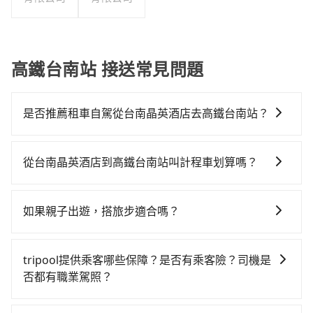
高鐵台南站 接送常見問題
是否推薦租車自駕從台南晶英酒店去高鐵台南站？
如果你有台灣駕照且對自己駕駛技術有信心，且需要絕
對的時間彈性，最重要的是你當天就要來回，那在台南
從台南晶英酒店到高鐵台南站叫計程車划算嗎？
路邊可隨租隨借的iRent應該是你最便宜選擇。註冊完
如選擇小黃直達，在台南可以透過app叫車的有55688台
iRent的app後，可以每小時$115~205承租小轎車，每
灣大車隊、Uber、Line Taxi、Yoxi等，如果在路邊攔不
公里再額外加收$3.2，從台南晶英酒店到高鐵台南站的
如果親子出遊，搭旅步適合嗎？
到車，也可考慮打電話至台南市中西區當地唯一的計程
花費預估為$400~800（金額差異來自於平假日、車款差
適合的，另外旅步也特別為您心愛的寶貝準備了兒童座
車行-一成計程汽車行等叫車看看。依照里程跳錶計算，
異、抵達目的地後多久原路返回），雖已將每小時40元
椅及兒童用增高墊供您選購(租借300元/個)，讓您和孩子
價格約為295~350元間。不過台南市僅有合法計程車約
路邊停車費用預估進去，但額外的汽車保險與可能的罰
tripool提供乘客哪些保障？是否有乘客險？司機是
出遊時安全更有保障。
4,140輛，計程車密度為雙北的4.6%，也就是說要臨時叫
單都需自付。再者，和運的iRent只提供最基本的車型，
否都有職業駕照？
到小黃的難度是台北或新北的20倍之多。再加上台南市
如Toyota Yaris、Prius C、Vios這類乘坐體驗較差的車
旅步提供最高500萬的乘客險，且只接受通過旅步嚴格審
有些計程車司機不按錶計費，約有17%會採現場議價，
款，如果人數超過四位，更是沒有較大的七人座或九人