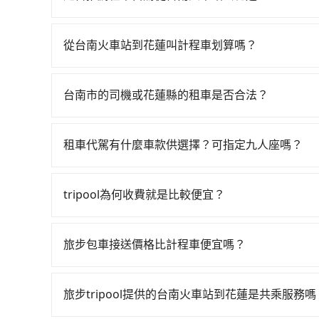
車花費約300元、車程約24分鐘。抵達高鐵站後，
如你有駕照又不排斥自駕，且又不需要利用移動的
96~131分鐘（平均115分）的高鐵從台南站前往
租車車行，比方說合豐國際租賃、信通小客車租賃、
排班的計程車，搭上小黃後約花224分鐘、車費5,2
從台南火車站到花蓮叫計程車划算嗎？
Altis、Nissan Tiida，一天租金約$1,500，九人座如
時間共6小時28分鐘，假設4位同行，高鐵加轉乘之
如選擇小黃直達，在台南可以透過app叫車的有55688台
（每公里約3元）、eTag（每公里約1元）、路邊
僅有4,100多輛，計程車的密度為雙北的4.6%
到車，也可考慮打電話至台南火車站附近的計程車
會載明每日里程限定200~400公里，超過還會額外
攔到一輛小黃了，台南市少部分小黃司機不按表收
台南市的司機或花蓮縣的租車是否合法？
照里程跳錶計算，價格約為9,475~11,400元間，但
有提供甲租乙還的服務，假設你當天就往返台南火車站與
tripool並到府專車接送，則每人平均花費約2,4
許多的Line群組或Facebook社團裡，有很多
或偏好臨時叫車，那要注意台南市僅有合法計程車約4
然這金額比搭計程車便宜，但如果你當天只需要單
人至少額外負擔320元車資，而且更會額外浪費12分
警察臨檢並趕下車，出意外後保險公司更是不會提
小黃的難度是台北或新北的20倍之多。如果當天
租車地點可能離台南火車站還有段路，且須配合車
租車代駕有什麼車款供選擇？可指定九人座嗎？
三人以下要乘車，也可參考tripool的拼車共乘服
無法監控或追查。最好別為了省小錢而冒上不必要的風
市僅有約1,014輛計程車，建議事先做好規劃。再
花費30分鐘做簽約與車體檢查，甚至還要先自行
tripool提供的車型以五人座小轎車、休旅車與九人
一定符合台灣法律規定，除了司機擁有合法的職業駕
價，建議最好先上網預約，以免當場被坑受騙。雖
外收費，風險可謂不小。
VW為主，其中也有少量進口車像凌志Lexus、特斯
好辨別叫的車是否合法，就看車牌的開頭，只要不是
超過四位時，叫兩輛計程車的費用就貴了，改預約一輛tr
tripool為何收費就是比較便宜？
百分百無菸車，乘客均有最高500萬乘客險。如果有
對於平常就有在使用長程專車接送服務的乘客來說，第
座大巴或遊覽車，可特別填單並另外報價。
為司機素質比較差、車上會有煙味、或者車齡過大，但
旅步包車接送價格比計程車便宜嗎？
顧客評分較低的司機，且車輛均要求5年內新車，
旅步的車資採固定費率與計程車需依行駛距離計費
口罩。tripool之所以能將價格壓在市價7~8折
費用比計程車低，且能讓您更能輕鬆掌握交通開支
也就是提高俗稱「回頭車」的比例。這不僅體現在
旅步tripool提供的台南火車站到花蓮是共乘服務嗎
能用更少的司機來服務更多的旅客，意味著使用到