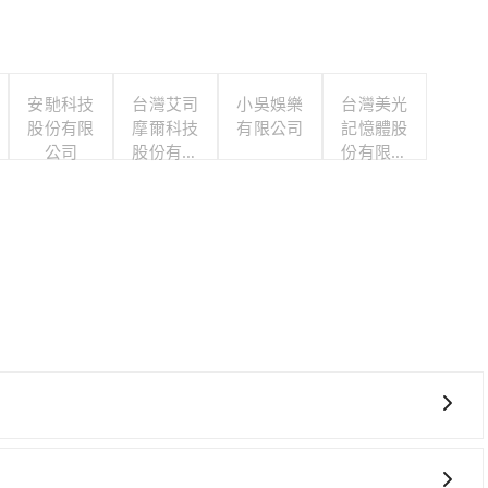
安馳科技
台灣艾司
小吳娛樂
台灣美光
股份有限
摩爾科技
有限公司
記憶體股
公司
股份有限
份有限公
公司
司
且難叫計程車前往高鐵站！從最早06:03一直到22:23，台
火車站 (台南市東區) 前往最靠近的台南高鐵站，叫一輛計程