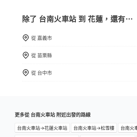
tripool除了共乘拼車服務外，也有包車到府接
反應在服務品質的控管會更佳。但tripool網站
司機以外，從上車到下車期間，都不會再有其他陌
午以前均可全額取消退費，如已經決定好要從台南
度安排，路線上會盡可能以順路為優先，載客數也
除了 台南火車站 到 花蓮，還有⋯
從
嘉義市
從
苗栗縣
從
台中市
更多從 台南火車站 附近出發的路線
台南火車站→花蓮火車站
台南火車站→松雪樓
台南火