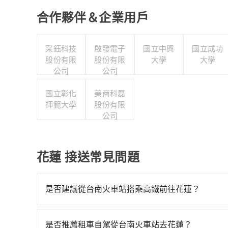
合作夥伴＆企業用戶
采鈺科技
啟發電子
國立中興
國立成功
股份有限
股份有限
大學
大學
公司
公司
國立彰化
美商科磊
師範大學
股份有限
公司
花蓮 接送常見問題
是否建議從台南火車站搭乘高鐵前往花蓮？
若要從台南火車站搭高鐵前往花蓮，高鐵較貴、費時，
南-南港一天最多有73班次高鐵可搭乘。假設從台南
是否推薦租車自駕從台南火車站去花蓮？