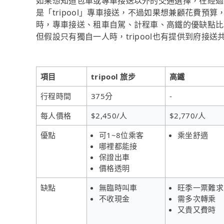
如果想知道包車或專車接送以外的交通選擇，在經過
是「tripool」專車接送，不過如果想兼顧花費預
時，專車接送、租車自駕、計程車、高鐵的優缺點比
但假設只有獨自一人時，tripool也有提供到府接送
項目
tripool 旅步
高鐵
行程時間
375分
-
每人價格
$2,450/人
$2,770/人
優點
可1~8位乘客
乘坐舒適
哪裡都能接
保證出車
價格透明
缺點
無臨時叫車
旺季一票難求
不收現金
需多次轉乘
又貴又費時