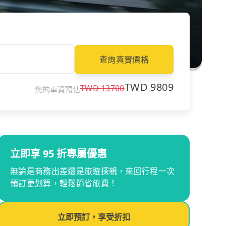
查詢真實價格
TWD
9809
TWD
13700
您的車資預估
立即享 95 折專屬優惠
無論是商務出差還是旅遊探親，來回行程一次
預訂更划算，輕鬆節省旅費！
立即預訂，享受折扣