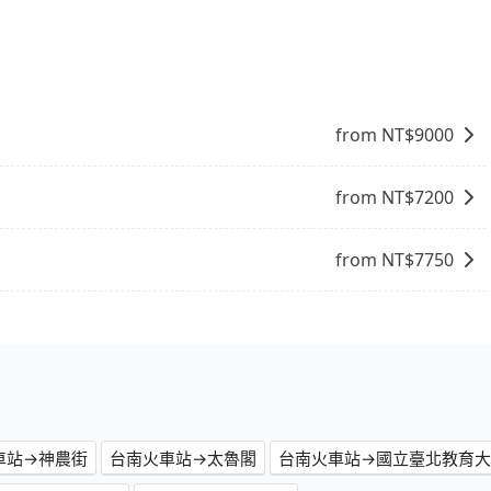
送服務，預約時都依照乘客需求做選擇。如需專車接送，車內除了
上的價格是動態的，一般來說越早預訂價格越優，且保證前一天中
生人出現。如選擇共乘服務，則會依照其他共乘乘客做彈性調
火車站去花蓮，請儘早下訂以把握最划算的價格。
不會超過座位的上限。
from NT$
9000
from NT$
7200
from NT$
7750
車站→神農街
台南火車站→太魯閣
台南火車站→國立臺北教育