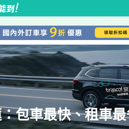
蓮
蓮：包車最快、租車最