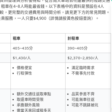
資料整理與分析後得知，從台南火車站去花蓮最快的陸路交通
算，租車在4~8人時能最省錢。以下表格中的資料是預設在4人
較，更完整的交通費用與時間分析，請見更下方的常見問題。
共乘服務，一人只要$4,900（詳情請按黃色按鈕查詢）。
租車
計程車
405~435分
390~405分
$1,430/人
$2,370~2,850/人
價格便宜
滿足臨時需求
行程彈性
不需事先付款
額外交通往返取車點
品質參差不齊
取還車時間受限
可能無車往返
承擔額外風險
可能不跳錶被坑
需當天來回或租多天