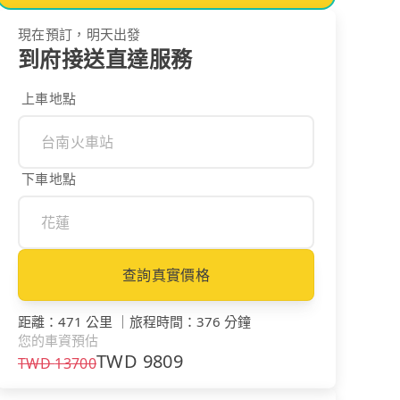
現在預訂，明天出發
到府接送直達服務
上車地點
下車地點
查詢真實價格
距離
：
471 公里
｜
旅程時間
：
376 分鐘
您的車資預估
TWD
9809
TWD
13700