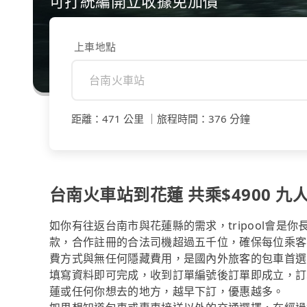
可打統編開立收據免加價
上車地點
距離
：
471 公里
｜
旅程時間
：
376 分鐘
台南火車站到花蓮 共乘$4900 九人
如你有往返台南市與花蓮縣的需求，tripool會是
款，合作註冊的合法司機超過五千位，確保每位乘客
費方式與無任何隱藏費用，是國內外旅客的包車首選
填寫資料即可完成，收到訂單編號後訂單即成立，訂
蓮或任何你想去的地方，越早下訂，優惠越多。