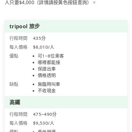
人只要$4,000（詳情請按黃色按鈕查詢）。
tripool 旅步
行程時間
435分
每人價格
$8,010/人
優點
可1~8位乘客
哪裡都能接
保證出車
價格透明
缺點
無臨時叫車
不收現金
高鐵
行程時間
475~490分
每人價格
$9,530/人
優點
乘坐舒適