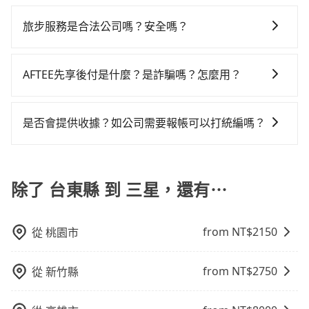
我們提供不同種類的車輛，讓您根據需求選擇最適合您
無隱藏費用，且還提供優於其他業者更彈性的取消政
北的0.2%，也就是說要臨時叫到小黃的難度是台北或新
租乙還的服務，假設你當天就往返台東縣（台東市）與
400倍。縱使幸運攔到一輛小黃了，台東縣少部分小黃司
的車型。 五人座驕車可乘坐三位乘客，並可攜帶三個隨
策，讓您在規劃行程時能更無後顧之憂。無論您是要前
北的400倍之多。如果當天或隔天也要原路返回，宜蘭縣
旅步服務是合法公司嗎？安全嗎？
三星，預計的小轎車花費為$4,000或九人座$7,000。當
機不按表收費，看乘客是外地人便漫天喊價或恣意繞
身行李與兩個30吋行李箱 五人座休旅車可乘坐四位乘
往市區還是郊區，我們都可以為您提供最佳的旅遊體
三星鄉的計程車也不是這麼好叫，建議事先做好規劃。
然這金額比搭計程車便宜，但如果你當天只需要單程前
路。但如果全程使用tripool並到府專車接送，則僅需花
旅步擁有google評價4.8的網友口碑推薦，也是公部門指
客，並可攜帶四個隨身行李與三個30吋行李箱 九人座廂
驗。所以，如果您正在尋找一家可靠的包車公司，
再加上台東縣有些計程車司機不按錶計費，約有47%會
往，隔天或多天後才需返回，租車就非常不方便。再
費約8,010元，費時7小時15分鐘。選擇搭乘高鐵而不預
定用車，旅步只使用合法車輛及通過嚴格審查的職業司
型車可乘坐八位乘客，並可攜帶八個隨身行李與六個30
tripool旅步絕對是您值得信任的不二選擇！
AFTEE先享後付是什麼？是詐騙嗎？怎麼用？
採現場議價，建議最好先上網預約，以免當場被坑受
者，租車地點可能離你的住家/辦公室/起點還有段路，且
約包車，不僅至少額外負擔1,520元車資，而且更會額外
機服務，因為您的安全旅步比您更重視。
吋行李箱。 為了確保行車安全及遵守相關法規，我們不
騙。雖然台東縣到三星的跳表小黃可能較為便宜，但當
須配合車行營業時間做租還動作，另外承租過程繁瑣，
浪費39分鐘在轉乘與等車上，現在還不馬上來預約
AFTEE是日本市佔率最高的BNPL金流營運公司，提供最
能超載人數。 如果您攜帶的行李或物品較多，我們會根
你們人數超過四位時，叫兩輛計程車的費用就貴了，改
租還通常需額外花費30分鐘做簽約與車體檢查，甚至還
tripool！
新的「先享受後付款」消費金融服務。只需提供手機號
據情況收取微搬家費用，費用在300至500元之間。
是否會提供收據？如公司需要報帳可以打統編嗎？
預約一輛tripool的九人座廂型車最高可省$2,300。
要先自行加滿油，如遇到不肖業者，還車時可能遭遇各
碼即可完成即時的信用審查，費用還可於訂單成立後的
種莫名理由而被額外收費，風險可謂不小。
在乘車結束後一週內，tripool都會透過第三方系統寄出
14天內前往便利商店或ATM繳費即可。
旅行業代收轉付電子收據，如果公司需要報公帳，在預
約付款前可以輸入公司的抬頭與統編，可向國稅局報
除了 台東縣 到 三星，還有⋯
帳，且免加收5%稅金。在收到後，可自行列印留存或報
帳，完全符合台灣的法律規範。
from NT$
2150
從
桃園市
from NT$
2750
從
新竹縣