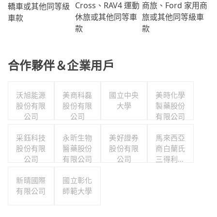
商旅、Ford 家用商
Cross、RAV4 運動
轎車或其他同等級
旅或其他同等級車
休旅或其他同等車
車款
款
款
合作夥伴＆企業用戶
沃旭能源
美商科磊
國立中央
美時化學
股份有限
股份有限
大學
製藥股份
公司
公司
有限公司
采鈺科技
永昕生物
美好證券
馬來西亞
股份有限
醫藥股份
股份有限
商白蘭氏
公司
有限公司
公司
三得利股
份有限公
新晴國際
國立彰化
司台灣分
有限公司
師範大學
公司