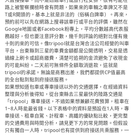
人直接接單，而不是透過車行或旅行社安排，很有可能在
路上被警察攔檢時會有問題，如果來的車輛之車牌又不是
T或R開頭的，基本上就是非法的（俗稱白牌車）。再來，
預約前可以先在網路上搜尋該車行或平台的評價，雖然在
Google地圖或者Facebook粉專上，平均分數越高代表服
務越好，但也要注意評分數，幾千則評論的絕對比僅有幾
十則的來的可信。像tripool就是台灣合法公司經營的叫車
平台，台東縣到三星的車費金額都是公開透明，交易是透
過線上刷卡或超商繳費，清楚可追朔的金流避免了收現金
的可能糾紛。二天前可無條件全額取消退款，這就是
tripool的承諾。無論是商務出差，我們都提供CP值最高
的全台點到點到府接送服務。
如果想知道包車或專車接送以外的交通選擇，在經過資料
整理與分析後得知，從台東縣去三星最快的陸路交通是
「tripool」專車接送，不過如果想兼顧花費預算，租車在
1~8人時能最省錢。以下表格中的資料是預設在1人時，專
車接送、租車自駕、計程車、高鐵的優缺點比較，更完整
的交通費用與時間分析，請見更下方的常見問題。但假設
只有獨自一人時，tripool也有提供到府接送共乘服務，一