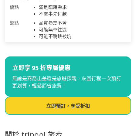
優點
滿足臨時需求
不需事先付款
缺點
品質參差不齊
可能無車往返
可能不跳錶被坑
立即享 95 折專屬優惠
無論是商務出差還是旅遊探親，來回行程一次預訂
更划算，輕鬆節省旅費！
立即預訂，享受折扣
關於 tripool 旅步