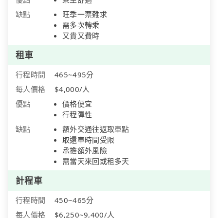
缺點
旺季一票難求
需多次轉乘
又貴又費時
租車
行程時間
465~495分
每人價格
$4,000/人
優點
價格便宜
行程彈性
缺點
額外交通往返取車點
取還車時間受限
承擔額外風險
需當天來回或租多天
計程車
行程時間
450~465分
每人價格
$6,250~9,400/人