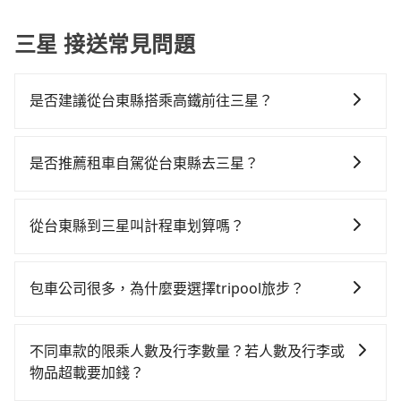
三星 接送常見問題
是否建議從台東縣搭乘高鐵前往三星？
若要從台東縣搭高鐵前往三星，高鐵較貴、費時，且難
叫計程車前往高鐵站！從最早05:50一直到22:10，左營-
是否推薦租車自駕從台東縣去三星？
南港一天最多有87班次高鐵可搭乘。假設從台東縣台東
如你有駕照又不排斥自駕，且又不需要利用移動的時間
市前往最靠近的左營高鐵站，叫一輛計程車花費約5,900
在車上休息，那在台東縣台東市有約10間租車車行，比
元、車程約235分鐘。抵達高鐵站後，步行進站、現場購
從台東縣到三星叫計程車划算嗎？
方說禾上小客車租賃、花東滿溢租車、瑞元交通事業。
票並於月台排隊的時間約20分鐘，再乘坐105~145分鐘
如選擇小黃直達，在台東可以透過app叫車的有55688台
一般租車以天為單位，小轎車如Toyota Altis、Nissan
（平均125分）的高鐵從左營站前往南港高鐵站，每人票
灣大車隊，如果在路邊攔不到車，也可考慮打電話至附
Tiida，一天租金約$1,500，九人座如Hyundai Starex
價1,530元，再用10分鐘出站、等待車站前排班的計程
包車公司很多，為什麼要選擇tripool旅步？
近的計程車隊，如台東縣大台東計程車、一桐計程車、
或Volkswagen T5，一天$4,500起，油錢（每公里約3
車，搭上小黃後約花85分鐘、車費2,100元後，抵達宜蘭
旅步提供多種車型，從轎車、休旅車到九人座，讓您可
山馬(三馬)計程車等叫車看看。依照里程跳錶計算，價格
元）、eTag（每公里約1元）、路邊停車（每小時約40
縣三星鄉的目的地。全程加上轉車時間共7小時54分鐘，
以依照您行程人數的需求進行選擇。此外，為確保您的
約為6,250~9,400元間，但如改預約tripool可省高達
元）、保險費、罰單另計多數租車合約上都會載明每日
不同車款的限乘人數及行李數量？若人數及行李或
假設一人獨行，交通費總計9,530元。不過台東縣領有合
旅途安全無憂，我們的司機都是專業且可靠的職業駕
$1,400。但如果你無法提前預約，或偏好臨時叫車，那
里程限定200~400公里，超過還會額外加收100~2,000
物品超載要加錢？
法執照的計程車僅有400多輛，計程車的密度為雙北的
駛。關於價格，旅步官網可一鍵即時查價，所示價格絕
要注意台東縣僅有合法計程車約350輛，計程車密度為雙
元不等的費用。由於絕大多數的租車公司都沒有提供甲
0.2%，換句話說，臨時要叫小黃的難度是雙北大城市的