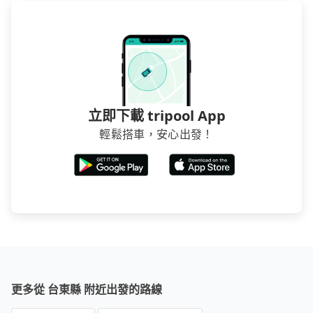
客是外地人便漫天喊價或恣意繞路。但如果全程使用
tripool並到府專車接送，則僅需花費約7,650元，費時5
小時9分鐘。選擇搭乘高鐵而不預約包車，不僅至少額外
負擔3,180元車資，而且更會額外浪費223分鐘在轉乘與
等車上，現在還不馬上來預約tripool！
立即下載 tripool App
輕鬆搭車，安心出發！
更多從 台東縣 附近出發的路線