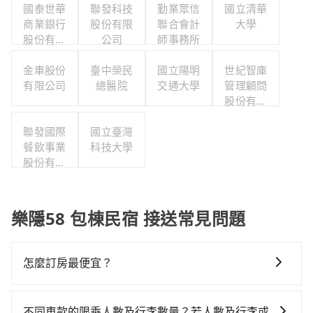
國泰世華
聯發科技
勤業眾信
國立清華
商業銀行
股份有限
聯合會計
大學
股份有限
公司
師事務所
公司
金車股份
臺中榮民
國立陽明
世紀智庫
有限公司
總醫院
交通大學
管理顧問
股份有限
公司
聯發國際
國立臺灣
餐飲事業
科技大學
股份有限
公司
樂隱58 包棟民宿 接送常見問題
怎麼訂房最便宜？
現在旅客預訂飯店已經很少透過旅行社，大多是透過
OTA (online travel agent) 來完成，除了可以快速依據
不同車款的限乘人數及行李數量？若人數及行李或