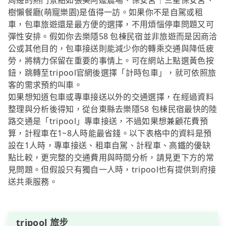
周邊的熱門景點如張美阿嬤農場、保安宮｜三星保安宮、
樹懶餐廳(萌寵樂園)是值得一訪。如果你不是自駕或租
車，包車旅遊還是最方便的選擇，不用煩惱停車問題又可
彈性安排。假如你去樂隱58 包棟民宿並非旅遊而是因商洽
公或其他目的，包車接送則能減少你的轉乘交通與降低疲
勞，將精力保留在重要的事情上。可在網站上點選黃色按
鈕，跳轉至tripool官網後選擇「計時包車」，就可依照旅
客的需求預約叫車。
如果想知道包車或專車接送以外的交通選擇，在經過資料
整理與分析後得知，從台東縣去樂隱58 包棟民宿最快的陸
路交通是「tripool」專車接送，不過如果想兼顧花費預
算，計程車在1~8人時能最省錢。以下表格中的資料是預
設在1人時，專車接送、租車自駕、計程車、高鐵的優缺
點比較，更完整的交通費用與時間分析，請見更下方的常
見問題。但假設只有獨自一人時，tripool也有提供到府接
送共乘服務。
tripool 旅步