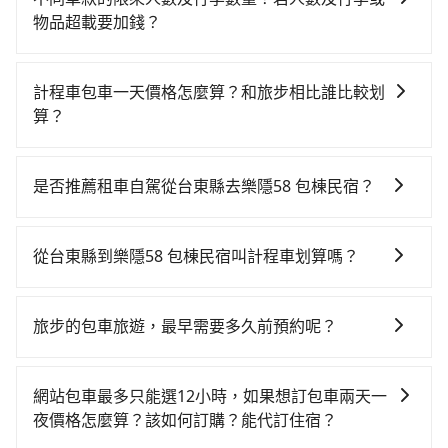
地區、價位、人數、特殊需求來搜尋適合的旅店與房
物品超載要加錢？
型，更重要的是通常價格是官網的6~8折，如果又有加入
我們提供不同種類的車輛，讓您根據需求選擇最適合您
會員或者使用特定的信用卡，還可以累積點數做現金回
的車型。 五人座驕車可乘坐三位乘客，並可攜帶三個隨
饋或未來換取免費的住房。台灣人常用的線上訂房平台
計程車包車一天價格怎麼算？和旅步相比誰比較划
身行李與兩個30吋行李箱 五人座休旅車可乘坐四位乘
有Booking.com、Agoda.com、Hotels.com、
算？
客，並可攜帶四個隨身行李與三個30吋行李箱 九人座廂
Expedia.com、Trip.com等。正常來說，線上刷卡付款
計程車包車的價格通常根據時間或距離計算，包車的價
型車可乘坐八位乘客，並可攜帶八個隨身行李與六個30
完後預定就完成，事先不用電話確認空房，事後也不用
格通常是根據時間或距離來計算，而且在不同城市和地
吋行李箱。 為了確保行車安全及遵守相關法規，我們不
告知付款完畢，一切都能在網路上操作。但有些較冷門
是否推薦租車自駕從台東縣去樂隱58 包棟民宿？
區，價格可能有所不同。另外，計程車包車價格也可能
能超載人數。 如果您攜帶的行李或物品較多，我們會根
或規模較小的飯店，有可能再多平台同時上架而發生超
如果你考慮租車自駕，很不幸的，台東縣境內沒多少間
會因為交通狀況等因素而有所變動。因此，在預定包車
據情況收取微搬家費用，費用在300至500元之間。
賣的現象，便有可能到了現場卻沒房可住的窘境，所以
租車公司可選，甚至離你所在位置甚遠，如果不想額外
之前，最好先詢問清楚具體價格和注意事項。相比之
從台東縣到樂隱58 包棟民宿叫計程車划算嗎？
在預定時要不選擇評分高、評論多的飯店，不然就是還
花時間搭車前往鄰近市區租車，也不想花大錢叫計程車
下，旅步的包車服務價格相對更為透明和具體，一般是
要再人工電話與飯店確認。預訂民宿方面，如不怕麻
如選擇小黃直達，在台東可以透過app叫車的有55688台
前往樂隱58 包棟民宿，tripool直達專車就是你最佳選
按照包車時間和里程、車型來計費，價格在網站上公開
煩，有些時候直接打電話問的價格可能比民宿訂房網來
灣大車隊。依照里程跳錶計算，價格約為5,230~7,800元
擇。
透明，方便客戶可以更加準確地了解行程所需時間和費
旅步的包車旅遊，最早需要多久前預約呢？
得便宜，但缺點就是多數要匯款並再人工確認。假如不
間，若改選tripool的專車服務可再更便宜。但如果你無
用。
介意多花一點錢省下這些瑣碎的事，台灣本土的AsiaYo
當您的行程確定後，建議盡早預訂包車服務，因為旅步
法提前預約，或偏好臨時叫車，那要注意台東縣僅有合
或者國際Airbnb都值得推薦。
提供早鳥優惠，您越早預訂就能享有更優惠的價格。所
法計程車約350輛，計程車密度為雙北的0.2%，也就是
網站包車最多只能選12小時，如果想訂包車兩天一
以不妨趁早訂購，享受更划算的價格。
說要臨時叫到小黃的難度是台北或新北的400倍之多。如
夜價格怎麼算？該如何訂購？能代訂住宿？
果當天或隔天也要原路返回，宜蘭縣三星鄉的計程車也