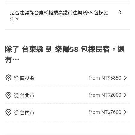
旅步的包車服務是以一天一張訂單的方式計算，如果您
不是這麼好叫，建議事先做好規劃。再加上台東縣有些
需要連續兩天的包車服務，可以在官網上分開預定兩天
計程車司機不按錶計費，約有47%會採現場議價，建議
是否建議從台東縣搭乘高鐵前往樂隱58 包棟民
的行程。另外，目前旅步只提供接送服務，暫不提供代
最好先上網預約，以免當場被坑受騙。雖然台東縣到樂
宿？
訂住宿服務。
隱58 包棟民宿的跳表小黃可能較為便宜，但當你們人數
若要從台東縣搭高鐵前往樂隱58 包棟民宿，高鐵較貴、
超過四位時，叫兩輛計程車的費用就貴了，改預約一輛
費時，且難叫計程車前往高鐵站！從最早05:50一直到
tripool的九人座廂型車最高可省$700。
22:10，左營-南港一天最多有87班次高鐵可搭乘。假設
除了 台東縣 到 樂隱58 包棟民宿，還
從台東縣海端鄉前往最靠近的左營高鐵站，叫一輛計程
有⋯
車花費約7,200元、車程約295分鐘。抵達高鐵站後，步
行進站、現場購票並於月台排隊的時間約20分鐘，再乘
坐105~145分鐘（平均125分）的高鐵從左營站前往南港
from NT$
5850
從
南投縣
高鐵站，每人票價1,530元，再用10分鐘出站、等待車站
前排班的計程車，搭上小黃後約花85分鐘、車費2,100元
from NT$
2000
從
台北市
後，抵達樂隱58 包棟民宿 (宜蘭縣三星鄉) 的目的地。全
程加上轉車時間共8小時52分鐘，假設一人獨行，交通費
總計10,830元。不過台東縣領有合法執照的計程車僅有
from NT$
7600
從
台南市
400多輛，計程車的密度為雙北的0.2%，換句話說，臨
時要叫小黃的難度是雙北大城市的400倍。縱使幸運攔到
一輛小黃了，台東縣少部分小黃司機不按表收費，看乘