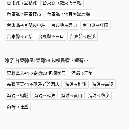
台東縣→宜蘭縣
台東縣→羅東火車站
台東縣→羅東夜市
台東縣→張美阿嬤農場
台東縣→宜蘭火車站
台東縣→員山
台東縣→壯圍
台東縣→五結
台東縣→三星
台東縣→礁溪
除了 台東縣 到 樂隱58 包棟民宿，還有⋯
森聯摩天41→樂隱58 包棟民宿
海端→三星
森聯摩天41→礁溪老爺酒店
海端→礁溪
海端→南澳
海端→頭城
海端→羅東
海端→員山
海端→蘇澳
海端→壯圍