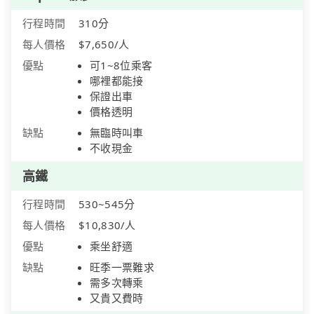
行程時間
310分
每人價格
$7,650/人
優點
可1~8位乘客
哪裡都能接
保證出車
價格透明
缺點
無臨時叫車
不收現金
高鐵
行程時間
530~545分
每人價格
$10,830/人
優點
乘坐舒適
缺點
旺季一票難求
需多次轉乘
又貴又費時