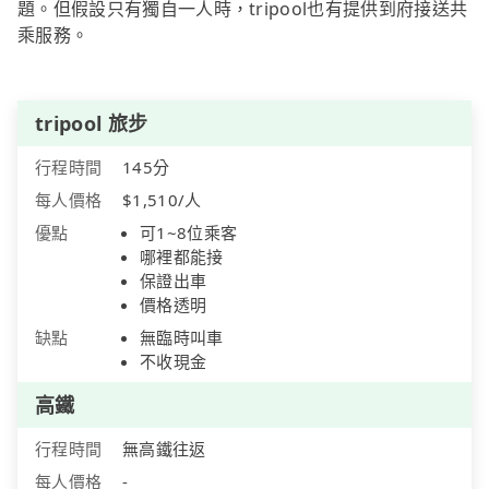
題。但假設只有獨自一人時，tripool也有提供到府接送共
乘服務。
tripool 旅步
行程時間
145分
每人價格
$1,510/人
優點
可1~8位乘客
哪裡都能接
保證出車
價格透明
缺點
無臨時叫車
不收現金
高鐵
行程時間
無高鐵往返
每人價格
-