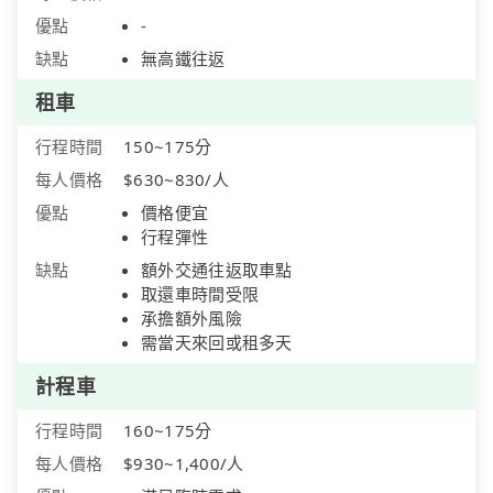
優點
-
缺點
無高鐵往返
租車
行程時間
150~175分
每人價格
$630~830/人
優點
價格便宜
行程彈性
缺點
額外交通往返取車點
取還車時間受限
承擔額外風險
需當天來回或租多天
計程車
行程時間
160~175分
每人價格
$930~1,400/人