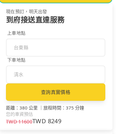
現在預訂，明天出發
到府接送直達服務
上車地點
下車地點
查詢真實價格
距離
：
380 公里
｜
旅程時間
：
375 分鐘
您的車資預估
TWD
8249
TWD
11600