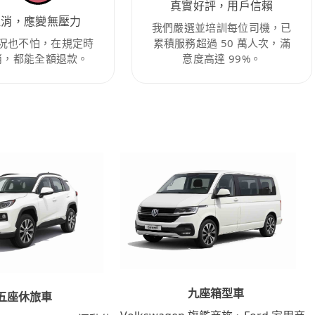
真實好評，用戶信賴
取消，應變無壓力
我們嚴選並培訓每位司機，已
況也不怕，在規定時
累積服務超過 50 萬人次，滿
消，都能全額退款。
意度高達 99%。
九座箱型車
五座休旅車