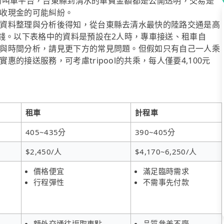
經營的叫車平台，台東縣到清水的車費金額都是公開透明，交易是
收現金的可能糾紛。
資料整理與分析後得知，從台東縣去清水最快的陸路交通是高
省錢。以下表格中的資料是預設在2人時，專車接送、租車自
與時間分析，請見更下方的常見問題。但假如只有自己一人乘
的接送服務，可考慮tripool的共乘，每人僅要4,100元
租車
計程車
405~435分
390~405分
$2,450/人
$4,170~6,250/人
價格便宜
滿足臨時需求
行程彈性
不需事先付款
額外交通往返取車點
品質參差不齊