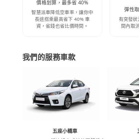
價格划算，最多省 40%
彈性
智慧派車降低空車率，讓你中
長途搭乘最高省下 40% 車
有突發狀
資，省錢也省比價時間。
間內取
我們的服務車款
五座小轎車