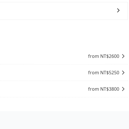
低價的白牌車、私家車或野雞車在招攬生意，這不僅是違法可能被
性和服務質量無法保障，需要自行承擔風險，遇到狀況事後也
供任何理賠，如果又遇到心術不正的司機，其犯罪行為可能都
險。而tripool雇用的司機、使用的車輛以及配合的車行，
一些不同之處： 計時包車：計時包車是按照用車時間來計費，
駛執照以及良民證外，車輛一定投保最高300萬乘客險。最
定一定時間的包車服務。這種服務適用於需要在城市內多個地
R或T開頭的車，就一定是違法。
。 點到點包車：點到點包車是按照里程和目的地來計費，客戶
和里程來計算費用。這種服務通常適用於單程或從一個城市到另
from NT$
2600
from NT$
5250
from NT$
3800