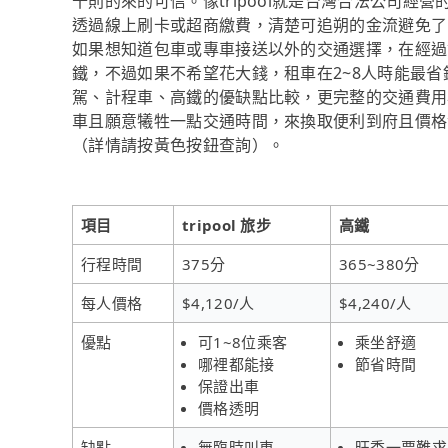
十則的來的可信。像tripool就是台灣合法公司
透過線上刷卡或超商繳費，清楚可追朔的金流避免了
如果想知道包車或專車接送以外的交通選擇，在經過
鐵，不過如果不希望花大錢，租車在2~8人時能最
駕、計程車、高鐵的優缺點比較，更完整的交通費用
車且願意犧牲一點交通時間，來換取便利到府且價格實惠
（詳情請按黃色按鈕查詢）。
項目
tripool 旅步
高鐵
行程時間
375分
365~380分
每人價格
$4,120/人
$4,240/人
優點
可1~8位乘客
乘坐舒適
哪裡都能接
節省時間
保證出車
價格透明
缺點
無臨時叫車
旺季一票難求