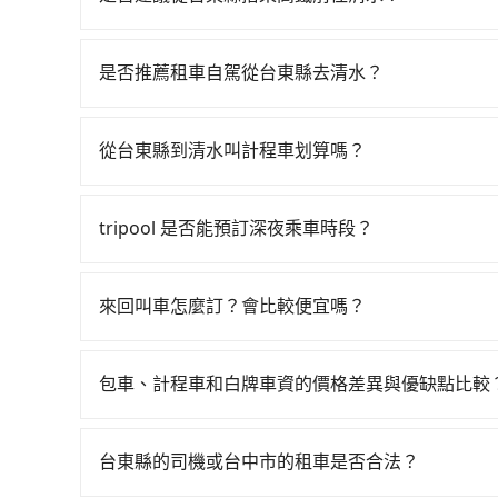
若要從台東縣搭高鐵前往清水，高鐵省時、較貴，且難叫
台中一天最多有90班次高鐵可搭乘。假設從台東縣台
是否推薦租車自駕從台東縣去清水？
元、車程約235分鐘。抵達高鐵站後，步行進站、現
如你有駕照又不排斥自駕，且又不需要利用移動的
（平均57分）的高鐵從左營站前往台中高鐵站，每
說知本小客車租賃、宏昇租賃、捷陞小客車租賃。一般租車以
搭上小黃後約花45分鐘、車費1,000元後，抵達
從台東縣到清水叫計程車划算嗎？
Tiida，一天租金約$1,500，九人座如Hyundai St
2位同行，高鐵加轉乘之平均每人花費為4,240元
如選擇小黃直達，在台東可以透過app叫車的有55
元）、eTag（每公里約1元）、路邊停車（每小
度為雙北的0.2%，換句話說，臨時要叫小黃的難度
近的計程車隊，如知本計程車、新城計程汽車行、
程限定200~400公里，超過還會額外加收100~
部分小黃司機不按表收費，看乘客是外地人便漫天喊價
tripool 是否能預訂深夜乘車時段？
8,340~12,500元間，但如改預約tripool可
還的服務，假設你當天就往返台東縣（台東市）與清水，
每人平均花費約4,120元，費時6小時15分鐘。
可以的！tripool 旅步全年無休並提供深夜接送服
台東縣僅有合法計程車約350輛，計程車密度為雙北
額比搭計程車便宜，但如果你當天只需要單程前往
約240元的交通費，所以對於不是這麼趕時間的人來
400倍之多。再加上台東縣有些計程車司機不按錶
點可能離你的住家/辦公室/起點還有段路，且須配
來回叫車怎麼訂？會比較便宜嗎？
也可參考tripool的拼車共乘服務，最多可再節省5
場被坑受騙。綜合以上，無論在價格或服務品質上，t
額外花費30分鐘做簽約與車體檢查，甚至還要先
為了乘客未來可能的訂單修改或取消，每筆訂單只
被額外收費，風險可謂不小。
定。至於價格已經市場最優惠，並無特別針對來回
包車、計程車和白牌車資的價格差異與優缺點比較
限單程或來回。
包車、計程車或白牌車。主要價格差異和優缺點如下
地點上車較客製化。此外，司機還會提供各種旅遊建
台東縣的司機或台中市的租車是否合法？
優點是24小時隨叫隨到，價格按錶計費，但若遇交通