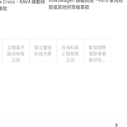
Volkswagen 旗艦商旅、Ford 家用商
lla Cross、RAV4 運動休
旅或其他同等級車款
車款
立積電子
國立臺灣
台灣科高
聯發國際
股份有限
科技大學
工程有限
餐飲事業
公司
公司
股份有限
公司