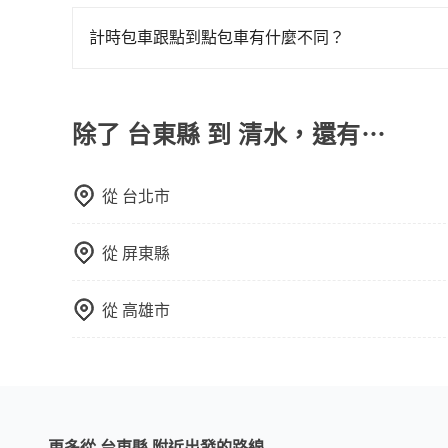
許多的Line群組或Facebook社團裡，有很多
車：優點是價格相對較低，有的還可喊價。但安全
警察臨檢並趕下車，出意外後保險公司更是不會提
無法申訴退費。
計時包車跟點到點包車有什麼不同？
無法監控或追查。最好別為了省小錢而冒上不必要的風
計時包車和點到點包車都是包車服務的形式，但有
一定符合台灣法律規定，除了司機擁有合法的職業駕
通常以每小時為單位，客戶可以根據自己的需要預
好辨別叫的車是否合法，就看車牌的開頭，只要不是
點間來回穿梭的客戶，例如市區觀光、商務差旅等
除了 台東縣 到 清水，還有⋯
可以預先告知出發地點A到目的地B，會根據路線
一個城市的長途包車。
從
台北市
從
屏東縣
從
高雄市
更多從 台東縣 附近出發的路線