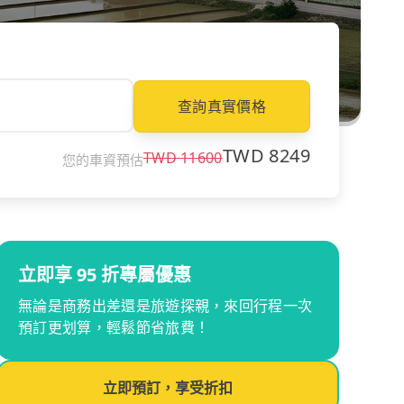
查詢真實價格
TWD
8249
TWD
11600
您的車資預估
立即享 95 折專屬優惠
無論是商務出差還是旅遊探親，來回行程一次
預訂更划算，輕鬆節省旅費！
立即預訂，享受折扣