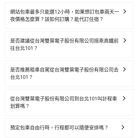
網站包車最多只能選12小時，如果想訂包車兩天一
夜價格怎麼算？該如何訂購？能代訂住宿？
旅步的包車服務是以一天一張訂單的方式計算，如果您
需要連續兩天的包車服務，可以在官網上分開預定兩天
是否建議從台灣雙葉電子股份有限公司搭乘高鐵前
的行程。另外，目前旅步只提供接送服務，暫不提供代
往台北101？
訂住宿服務。
若要從台灣雙葉電子股份有限公司搭高鐵前往台北101，
高鐵乘坐舒適、省時、較貴！從最早05:50一直到
是否推薦租車自駕從台灣雙葉電子股份有限公司去
22:10，左營-台北一天最多有89班次高鐵可搭乘。假設
台北101？
從台灣雙葉電子股份有限公司 (高雄市楠梓區) 前往最靠
如你有駕照又不排斥自駕，且又不需要利用移動的時間
近的左營高鐵站，叫一輛計程車花費約200元、車程約
在車上休息，那在台灣雙葉電子股份有限公司所在的高
21分鐘。抵達高鐵站後，步行進站、現場購票並於月台
從台灣雙葉電子股份有限公司到台北101叫計程車
雄市楠梓區有約5間租車車行，比方說中美國際聯合、陸
排隊的時間約20分鐘，再乘坐94~134分鐘（平均114
划算嗎？
嘉、台灣移動資產管理租賃。一般租車以天為單位，小
分）的高鐵從左營站前往台北高鐵站，每人票價1,490
如選擇小黃直達，在高雄可以透過app叫車的有55688台
轎車如Toyota Altis、Nissan Tiida，一天租金約
元，再用15分鐘出站、等待車站前排班的計程車，搭上
灣大車隊、Uber、Line Taxi、Yoxi等，如果在路邊攔不
$1,500，九人座如Hyundai Starex或Volkswagen T5，
小黃後約花30分鐘、車費300元後，抵達台北101 (台北
預定包車自由行時，行程都可以隨便安排嗎？
到車，也可考慮打電話至高雄市楠梓區當地唯一的計程
一天$4,500起，油錢（每公里約3元）、eTag（每公里
市信義區) 的目的地。全程加上轉車時間共3小時20分