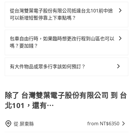
只要不超出您選用的用車時間及行程總公里數，且行程
車行-倫永衛星大車隊等叫車看看。依照里程跳錶計算，
約1元）、路邊停車（每小時約40元）、保險費、罰單另
鐘，假設4位同行，高鐵加轉乘之平均每人花費為1,620
沒有到達海拔1500公里以上的山區，行程都是可以依照
價格約為6,995~8,400元間，但如改預約tripool可省高
計多數租車合約上都會載明每日里程限定200~400公
從台灣雙葉電子股份有限公司抵達台北101前中途
元。但如果全程使用tripool並到府專車接送，則每人平
您的需求安排的。
達$2,600。綜合以上，無論在價格或服務品質上，
里，超過還會額外加收100~2,000元不等的費用。由於
可以新增短暫停靠上下車點嗎？
均花費約1,440元，費時3小時36分鐘。長距離移動確實
tripool都是你從台灣雙葉電子股份有限公司到台北101
絕大多數的租車公司都沒有提供甲租乙還的服務，假設
搭乘高鐵可以比坐車快16分鐘，但卻要額外支出約720
tripool有提供多點上下車接送服務，線上預約從台灣雙
的最佳選擇。
你當天就往返台灣雙葉電子股份有限公司與台北101，預
元的交通費，所以對於不是這麼趕時間的人來說，預約
葉電子股份有限公司前往台北101的途中可備註加點。每
包車自由行時，如果臨時想更改行程到山區也可以
計的小轎車花費為$4,600或九人座$7,600。當然這金額
tripool還是比較划算的。如果你是三人以下要乘車，也
個加點位置，前後額外里程數5公里內加收200元。雖然
嗎？要加錢？
比搭計程車便宜，且在前往台北101的途中預計邊開邊
可參考tripool的拼車共乘服務，最多可再節省50%的交
可能有些路線完全順路，但是司機多點停靠就會有額外
玩，那租車一整天確實就非常方便划算，但前提就是犧
通費用。
可以的，當您的旅程需要穿越山區或是高海拔地區時，
的等待時間，收取額外費用是必要的補償。
牲了當天要開車的親友的遊玩興緻。再者，租車地點可
旅步可能會根據行經的路線是否超過海拔1500公尺來進
有大件物品或眾多行李該如何預訂？
能離台灣雙葉電子股份有限公司還有段路，且須配合車
行額外的費用收取。但是，這些費用會在您下訂單後、
行營業時間做租還動作，另外承租過程繁瑣，租還通常
一般情況，九人座最多可以乘坐八位乘客以及置放六件
出發前先與您進行確認，確保您明確知道所有的費用。
需額外花費30分鐘做簽約與車體檢查，甚至還要先自行
30吋的行李箱，但如有大件行李、衝浪板、樂器、廣告
我們會透過Email的方式向您說明收費細節，讓您能更放
加滿油，如遇到不肖業者，還車時可能遭遇各種莫名理
看板、床墊、折疊單車、家電等，在乘客人數不多的情
除了 台灣雙葉電子股份有限公司 到 台
心地享受旅步為您提供的服務。
由而被額外收費，風險可謂不小。
況下，可以將後座倒放來騰出置物空間。基本上只要不
北101，還有⋯
遮住司機視線、不會破壞車體、不影響行車安全，會讓
乘客盡量塞、盡量放。在預定前，建議先丈量好尺寸，
並事先透過官網的線上客服洽詢，確認沒問題再下訂。
from NT$
6350
從
屏東縣