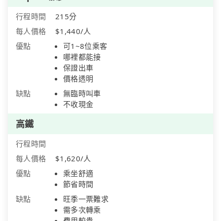
行程時間
215分
每人價格
$1,440/人
優點
可1~8位乘客
哪裡都能接
保證出車
價格透明
缺點
無臨時叫車
不收現金
高鐵
行程時間
每人價格
$1,620/人
優點
乘坐舒適
節省時間
缺點
旺季一票難求
需多次轉乘
費用較貴