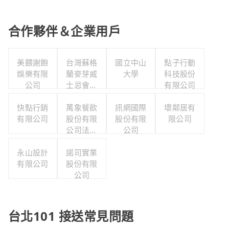
合作夥伴＆企業用戶
美餵謝飽
台灣蘇格
國立中山
點子行動
娛樂有限
蘭麥芽威
大學
科技股份
公司
士忌會所
有限公司
股份有限
快點行銷
萬象餐飲
公司
訊網國際
壞鄰居有
有限公司
股份有限
股份有限
限公司
公司法料
公司
店
永山設計
諾司實業
有限公司
股份有限
公司
台北101 接送常見問題