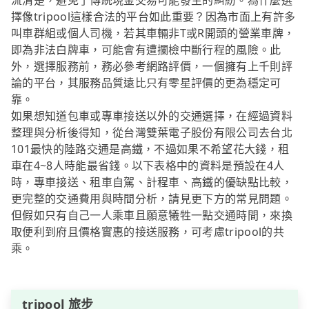
流清楚，避免了傳統現金交易可能發生的糾紛。為什麼選
擇像tripool這樣合法的平台如此重要？因為市面上有許多
叫車群組或個人司機，若其車輛非T或R開頭的營業車牌，
即為非法白牌車，可能會有遭攔檢中斷行程的風險。此
外，選擇服務前，務必參考網路評價，一個擁有上千則評
論的平台，其服務品質遠比只有零星評價的更為穩定可
靠。
如果想知道包車或專車接送以外的交通選擇，在經過資料
整理與分析後得知，從台灣雙葉電子股份有限公司去台北
101最快的陸路交通是高鐵，不過如果不希望花大錢，租
車在4~8人時能最省錢。以下表格中的資料是預設在4人
時，專車接送、租車自駕、計程車、高鐵的優缺點比較，
更完整的交通費用與時間分析，請見更下方的常見問題。
但假如只有自己一人乘車且願意犧牲一點交通時間，來換
取便利到府且價格實惠的接送服務，可考慮tripool的共
乘。
tripool 旅步