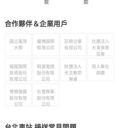
款
款
合作夥伴＆企業用戶
國立臺灣
鐵橋國際
巨耕企業
社團法人
大學
有限公司
有限公司
大享食育
協會
福龍國際
明基電通
財團法人
飛人集社
投資股份
股份有限
天主教耶
劇團
有限公司
公司
穌會
博精儀器
台豐興業
股份有限
股份有限
公司
公司
台北車站 接送常見問題