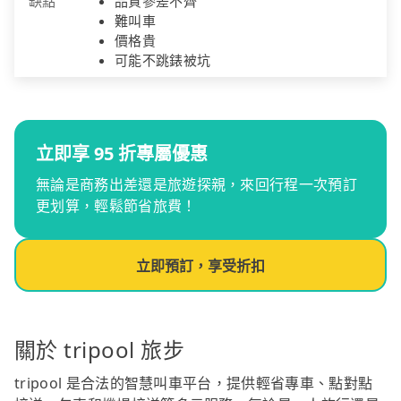
缺點
品質參差不齊
難叫車
價格貴
可能不跳錶被坑
立即享 95 折專屬優惠
無論是商務出差還是旅遊探親，來回行程一次預訂
更划算，輕鬆節省旅費！
立即預訂，享受折扣
關於 tripool 旅步
tripool 是合法的智慧叫車平台，提供輕省專車、點對點