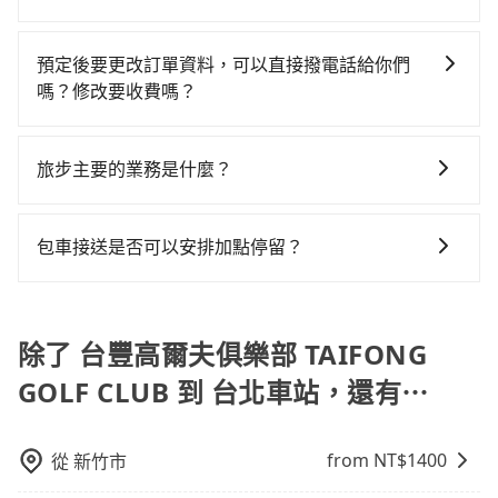
何理賠，如果又遇到心術不正的司機，其犯罪行為可能
新北的30倍之多。再加上彰化縣有些計程車司機不按錶
基本的車型，如Toyota Yaris、Prius C、Vios這類乘坐
黃司機不按表收費，看乘客是外地人便漫天喊價或恣意
包車、計程車或白牌車。主要價格差異和優缺點如下： -
都無法監控或追查。最好別為了省小錢而冒上不必要的
計費，約有25%會採現場議價，建議最好先上網預約，
體驗較差的車款，如果人數超過四位，更是沒有較大的
繞路。但如果全程使用tripool並到府專車接送，則每人
包車：優點是搭乘舒適可以根據自己的需求安排時間和
風險。而tripool雇用的司機、使用的車輛以及配合的車
以免當場被坑受騙。綜合以上，無論在價格或服務品質
預定後要更改訂單資料，可以直接撥電話給你們
七人座或九人座可供選擇，而且無人租車最令人詬病的
平均花費約770元，費時2小時12分鐘。長距離移動確實
地點上車較客製化。此外，司機還會提供各種旅遊建議
行，一定符合台灣法律規定，除了司機擁有合法的職業
上，tripool都是你從台豐高爾夫俱樂部 TAIFONG GOLF
嗎？修改要收費嗎？
就是車況，打開車門才發現仍有上一組乘客遺留的垃圾
搭乘高鐵可以比坐車快9分鐘，但卻要額外支出約240元
與資訊。長途接送價格比計程車車資更優惠。 - 計程
駕駛執照以及良民證外，車輛一定投保最高300萬乘客
CLUB到台北車站的最佳選擇。
或者撞凹的車門仍未被修理，每一次租車都好像在開樂
的交通費，所以對於不是這麼趕時間的人來說，預約
您可以透過官網的文字客服或回覆訂單確認信，告知您
車：優點是24小時隨叫隨到，價格按錶計費，但若遇交
險。最好辨別叫的車是否合法，就看車牌的開頭，只要
透一樣。另外，偶爾也會遇到明明已經預約了時間但上
tripool還是比較划算的。如果你是三人以下要乘車，也
想要更改的資訊。只要在用車前一天凌晨六點前完成更
通塞車時亦會加收延遲費用，一般屬短程接駁為主。 -
不是R或T開頭的車，就一定是違法。
旅步主要的業務是什麼？
一位用戶卻遲遲尚未歸還，又或者要還車時卻偏偏找不
可參考tripool的拼車共乘服務，最多可再節省50%的交
改申請，就無需再支付任何行政費用。
白牌車：優點是價格相對較低，有的還可喊價。但安全
到停車位，對於急著用車或者要載其他乘客的人來說就
通費用。
旅步主要的業務是為旅客提供包車旅遊或專車接送服
性和服務質量無法保障，需要自行承擔風險，遇到狀況
有不小的風險。最後，雖然路邊隨租隨還看似方便，但
務，依據旅客的需求來安排。旅客可立即在官網進行價
事後也無法申訴退費。
包車接送是否可以安排加點停留？
實際使用時還是有其區域的限制，實際可停靠的地點與
格試算，價格清楚透明且沒有隱藏費用。
你的上下車地點仍有段距離，在遇到下雨天或者載行李
是的，我們提供您付費使用的加點服務，您可以在預訂
時，就顯得非常不便。
時設置加點停留，我們會根據您的需求安排路線。
除了 台豐高爾夫俱樂部 TAIFONG
GOLF CLUB 到 台北車站，還有⋯
from NT$
1400
從
新竹市