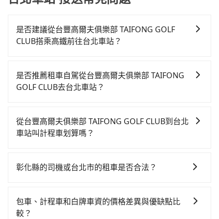
是否建議從台豐高爾夫俱樂部 TAIFONG GOLF
CLUB搭乘高鐵前往台北車站？
若要從台豐高爾夫俱樂部 TAIFONG GOLF CLUB搭高鐵
前往台北車站，高鐵乘坐舒適、省時、較貴，且難叫計
是否推薦租車自駕從台豐高爾夫俱樂部 TAIFONG
程車前往高鐵站！從最早06:05一直到23:03，台中-台北
GOLF CLUB去台北車站？
一天最多有105班次高鐵可搭乘。假設從台豐高爾夫俱樂
如果你有台灣駕照且對自己駕駛技術有信心，且在車上
部 TAIFONG GOLF CLUB (彰化縣大村鄉) 前往最靠近的
時不需要閉目養神（因為要自己開車），最重要的是你
台中高鐵站，叫一輛計程車花費約500元、車程約31分
從台豐高爾夫俱樂部 TAIFONG GOLF CLUB到台北
當天就要來回，那在彰化路邊可隨租隨借的iRent應該是
鐘。抵達高鐵站後，步行進站、現場購票並於月台排隊
車站叫計程車划算嗎？
你最便宜選擇。註冊完iRent的app後，可以每小時
的時間約20分鐘，再乘坐43~69分鐘（平均57分）的高
如選擇小黃直達，在彰化可以透過app叫車的有55688台
$115~205承租小轎車，每公里再額外加收$3.2，從台豐
鐵從台中站前往台北高鐵站，每人票價700元，再用15
灣大車隊、Uber和Yoxi。依照里程跳錶計算，價格約為
高爾夫俱樂部 TAIFONG GOLF CLUB到台北車站的花費
分鐘出站。全程加上轉車時間共2小時3分鐘，假設4位同
彰化縣的司機或台北市的租車是否合法？
3,910~4,700元間，但如改預約tripool可省高達
預估為$2,500~3,100（金額差異來自於平假日、車款差
行，高鐵加轉乘之平均每人花費為830元。不過彰化縣領
許多的Line群組或Facebook社團裡，有很多低價的白牌
$1,600。但如果你無法提前預約，或偏好臨時叫車，那
異、抵達目的地後多久原路返回），雖已將eTag和可能
有合法執照的計程車僅有1,600多輛，計程車的密度為雙
車、私家車或野雞車在招攬生意，這不僅是違法可能被
要注意彰化縣僅有合法計程車約1,640輛，計程車密度為
的每小時40元路邊停車費用預估進去，但額外的汽車保
包車、計程車和白牌車資的價格差異與優缺點比
北的3.7%，換句話說，臨時要叫小黃的難度是雙北大城
警察臨檢並趕下車，出意外後保險公司更是不會提供任
雙北的3.7%，也就是說要臨時叫到小黃的難度是台北或
險與可能的罰單都需自付。再者，和運的iRent只提供最
較？
市的30倍。縱使幸運攔到一輛小黃了，彰化縣少部分小