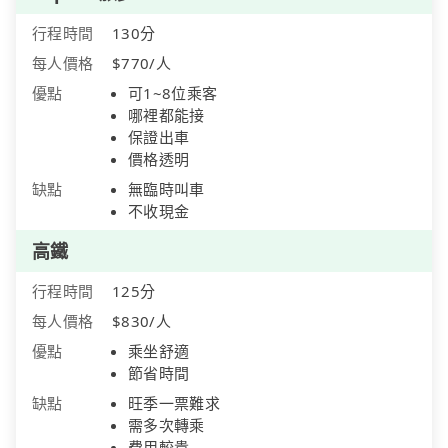
行程時間
130分
每人價格
$770/人
優點
可1~8位乘客
哪裡都能接
保證出車
價格透明
缺點
無臨時叫車
不收現金
高鐵
行程時間
125分
每人價格
$830/人
優點
乘坐舒適
節省時間
缺點
旺季一票難求
需多次轉乘
費用較貴