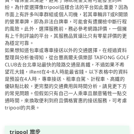
費，確保金流清楚，避免了傳統現金交易可能發生的糾
紛。為什麼選擇像tripool這樣合法的平台如此重要？因為
市面上有許多叫車群組或個人司機，若其車輛非T或R開頭
的營業車牌，即為非法白牌車，可能會有遭攔檢中斷行程
的風險。此外，選擇服務前，務必參考網路評價，一個擁
有上千則評論的平台，其服務品質遠比只有零星評價的更
為穩定可靠。
如果想知道包車或專車接送以外的交通選擇，在經過資料
整理與分析後得知，從台豐高爾夫俱樂部 TAIFONG GOLF
CLUB去台北車站最快的陸路交通是高鐵，不過如果不希
望花大錢，iRent在4~8人時能最省錢。以下表格中的資料
是預設在4人時，專車接送、租車自駕、計程車、高鐵的
優缺點比較，更完整的交通費用與時間分析，請見更下方
的常見問題。但假如只有自己一人乘車且願意犧牲一點交
通時間，來換取便利到府且價格實惠的接送服務，可考慮
tripool的共乘。
tripool 旅步