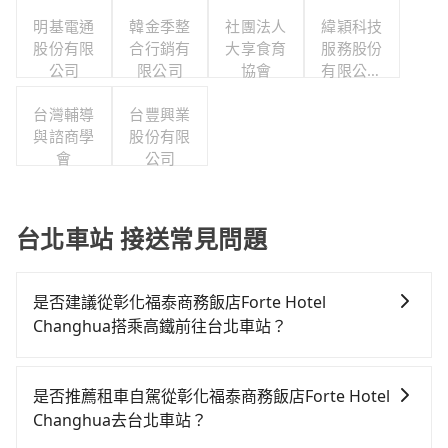
明基電通
韓金季整
社團法人
緯穎科技
股份有限
合行銷有
大享食育
服務股份
公司
限公司
協會
有限公司
職工福利
台灣輔導
台豐興業
委員會
與諮商學
股份有限
會
公司
台北車站 接送常見問題
是否建議從彰化福泰商務飯店Forte Hotel
Changhua搭乘高鐵前往台北車站？
若要從彰化福泰商務飯店Forte Hotel Changhua搭高鐵
前往台北車站，高鐵乘坐舒適、省時、較貴，且難叫計
是否推薦租車自駕從彰化福泰商務飯店Forte Hotel
程車前往高鐵站！從最早06:05一直到23:03，台中-台北
Changhua去台北車站？
一天最多有105班次高鐵可搭乘。假設從彰化福泰商務飯