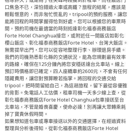
枯等許久；或是為了在尖峰時段攔到計程車，而在飯店門
口焦急不已，深怕錯過火車或高鐵？旅程的結尾，應該是
輕鬆愜意的，而非匆忙慌亂的。tripool的預約服務，讓您
能將回程的時間掌握得恰到好處。您可以根據您的車票時
間，預約司機在最適當的時刻抵達彰化福泰商務飯店
Forte Hotel Changhua接您，或附近任一間飯店如彰化
櫻山飯店、彰化福泰商務飯店Forte Hotel、台灣大飯店。
無需提早出門，您可以從容地整理行李、辦理退房手續。
我們的司機熟悉彰化縣的交通狀況，能為您規劃最有效率
的路線，確保在125分鐘內將您安穩送達台北車站。線上
預訂時價格即已確定，四人座轎車約2600元，不會有任何
隱藏費用，讓您對預算瞭若指掌。將回程的交通交給
tripool，把時間留給自己，為這趟旅程，留下最從容優雅
的背影。免電話人工估價，租車司機一天多少線上查，從
彰化福泰商務飯店Forte Hotel Changhua包車接送至台
北車站，不管是婚喪喜慶，使命必達！別再讓大眾轉乘耗
掉了寶貴休假時間。
如果想知道包車或專車接送以外的交通選擇，在經過資料
整理與分析後得知，從彰化福泰商務飯店Forte Hotel