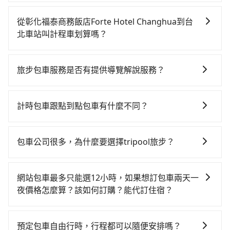
雖然從彰化福泰商務飯店Forte Hotel Changhua到台北
店Forte Hotel Changhua (彰化縣彰化市) 前往最靠近
車站可以選擇租車自駕，但花費可能不小。租車公司一
的台中高鐵站，叫一輛計程車花費約300元、車程約24
從彰化福泰商務飯店Forte Hotel Changhua到台
般以天為單位計費，小轎車如Toyota Yaris、Nissan
分鐘。抵達高鐵站後，步行進站、現場購票並於月台排
北車站叫計程車划算嗎？
Kicks，一天租金$1,500起，九人座如Hyundai Staria或
隊的時間約20分鐘，再乘坐43~69分鐘（平均57分）的
如選擇小黃直達，在彰化可以透過app叫車的有55688台
Volkswagen T6，一天租金約$4,500，油錢（每公里約
高鐵從台中站前往台北高鐵站，每人票價700元，再用
灣大車隊、Uber和Yoxi，如果在路邊攔不到車，也可考
3元）、eTag（每公里約1元）、路邊停車（每小時約40
15分鐘出站。全程加上轉車時間共1小時56分鐘，假設4
旅步包車服務是否有提供導覽解說服務？
慮打電話至彰化福泰商務飯店Forte Hotel Changhua附
元）、保險費、罰單另計。如果每日行駛里程超過
位同行，高鐵加轉乘之平均每人花費為780元。不過彰化
抱歉！目前旅步的包車服務暫無提供導覽服務，如果您
近的計程車隊，如三民汽車行、大佛交通、彰化市933計
200~400公里，還會額外加收100~2,000元不等的超里
縣領有合法執照的計程車僅有1,600多輛，計程車的密度
需要導覽服務，可事先透過電子郵件
程車等叫車看看。依照里程跳錶計算，價格約為
程費用。由於絕大多數的租車公司都沒法提供甲租乙還
計時包車跟點到點包車有什麼不同？
為雙北的3.7%，換句話說，臨時要叫小黃的難度是雙北
booking@tripool.app聯繫我們，將有專人協助回覆確
3,530~4,200元間，但如改預約tripool可省高達
的服務，所以要不當天就需往返彰化福泰商務飯店Forte
大城市的30倍。縱使幸運攔到一輛小黃了，彰化縣少部
計時包車和點到點包車都是包車服務的形式，但有一些
認是否能協助安排。
$1,600。但如果你無法提前預約，或偏好臨時叫車，那
Hotel Changhua與台北車站，不然就是需要一次租用
分小黃司機不按表收費，看乘客是外地人便漫天喊價或
不同之處： 計時包車：計時包車是按照用車時間來計
要注意彰化縣僅有合法計程車約1,640輛，計程車密度為
包車公司很多，為什麼要選擇tripool旅步？
多天，如此預計小轎車的花費至少$3,100、九人座
恣意繞路。但如果全程使用tripool並到府專車接送，則
費，通常以每小時為單位，客戶可以根據自己的需要預
雙北的3.7%，也就是說要臨時叫到小黃的難度是台北或
$6,100起。透過app預約tripool的單程專車接送才是前
每人平均花費約660元，費時2小時4分鐘。長距離移動
旅步提供多種車型，從轎車、休旅車到九人座，讓您可
定一定時間的包車服務。這種服務適用於需要在城市內
新北的30倍之多。再加上彰化縣有些計程車司機不按錶
往車站最便宜方便的選擇。
確實搭乘高鐵可以比坐車快8分鐘，但卻要額外支出約
以依照您行程人數的需求進行選擇。此外，為確保您的
多個地點間來回穿梭的客戶，例如市區觀光、商務差旅
網站包車最多只能選12小時，如果想訂包車兩天一
計費，約有25%會採現場議價，建議最好先上網預約，
480元的交通費，所以對於不是這麼趕時間的人來說，預
旅途安全無憂，我們的司機都是專業且可靠的職業駕
等。 點到點包車：點到點包車是按照里程和目的地來計
夜價格怎麼算？該如何訂購？能代訂住宿？
以免當場被坑受騙。綜合以上，無論在價格或服務品質
約tripool還是比較划算的。如果你是三人以下要乘車，
駛。關於價格，旅步官網可一鍵即時查價，所示價格絕
費，客戶可以預先告知出發地點A到目的地B，會根據路
上，tripool都是你從彰化福泰商務飯店Forte Hotel
也可參考tripool的拼車共乘服務，最多可再節省50%的
旅步的包車服務是以一天一張訂單的方式計算，如果您
無隱藏費用，且還提供優於其他業者更彈性的取消政
線和里程來計算費用。這種服務通常適用於單程或從一
Changhua到台北車站的最佳選擇。
交通費用。
需要連續兩天的包車服務，可以在官網上分開預定兩天
策，讓您在規劃行程時能更無後顧之憂。無論您是要前
個城市到另一個城市的長途包車。
預定包車自由行時，行程都可以隨便安排嗎？