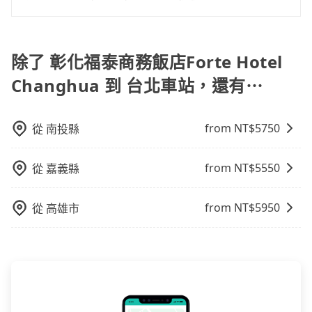
的行程。另外，目前旅步只提供接送服務，暫不提供代
往市區還是郊區，我們都可以為您提供最佳的旅遊體
只要不超出您選用的用車時間及行程總公里數，且行程
訂住宿服務。
驗。所以，如果您正在尋找一家可靠的包車公司，
沒有到達海拔1500公里以上的山區，行程都是可以依照
tripool旅步絕對是您值得信任的不二選擇！
您的需求安排的。
除了 彰化福泰商務飯店Forte Hotel
Changhua 到 台北車站，還有⋯
from NT$
5750
從
南投縣
from NT$
5550
從
嘉義縣
from NT$
5950
從
高雄市