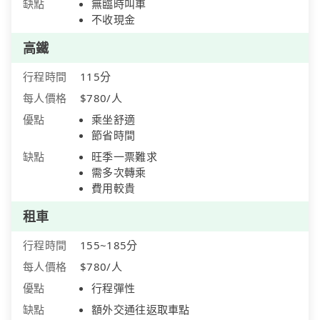
缺點
無臨時叫車
不收現金
高鐵
行程時間
115分
每人價格
$780/人
優點
乘坐舒適
節省時間
缺點
旺季一票難求
需多次轉乘
費用較貴
租車
行程時間
155~185分
每人價格
$780/人
優點
行程彈性
缺點
額外交通往返取車點