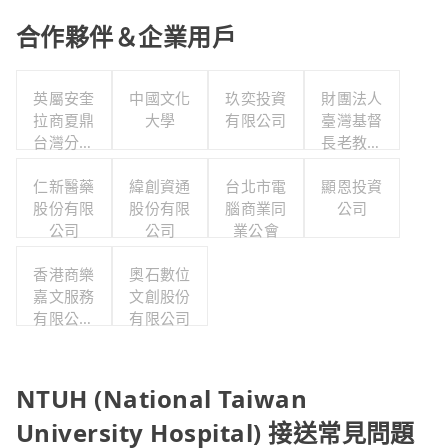
合作夥伴＆企業用戶
英屬安奎
中國文化
玖奕投資
財團法人
拉商夏鼎
大學
有限公司
臺灣基督
台灣分公
長老教會
司
雙連教會
仁新醫藥
緯創資通
台北市電
顯恩投資
股份有限
股份有限
腦商業同
公司
公司
公司
業公會
香港商樂
奧石數位
嘉文服務
文創股份
有限公司
有限公司
台灣分公
司
NTUH (National Taiwan
University Hospital) 接送常見問題