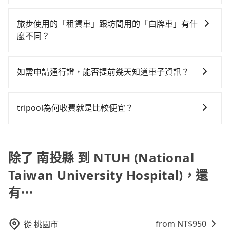
地。全程加上轉車時間共3小時12分鐘，假設4位同行，
旅步提供多種車型，從轎車、休旅車到九人座，讓您可
$4,100。但如果你無法提前預約，或偏好臨時叫車，那
平假日、車款差異、抵達目的地後多久原路返回），雖
高鐵加轉乘之平均每人花費為1,500元。不過南投縣領有
以依照您行程人數的需求進行選擇。此外，為確保您的
要注意南投縣僅有合法計程車約340輛，計程車密度為雙
已將eTag和可能的每小時40元路邊停車費用預估進去，
旅步使用的「租賃車」跟坊間用的「白牌車」有什
合法執照的計程車僅有300多輛，計程車的密度為雙北的
旅途安全無憂，我們的司機都是專業且可靠的職業駕
北的0.2%，也就是說要臨時叫到小黃的難度是台北或新
但額外的汽車保險與可能的罰單都需自付。再者，和運
麼不同？
0.2%，換句話說，臨時要叫小黃的難度是雙北大城市的
駛。關於價格，旅步官網可一鍵即時查價，所示價格絕
北的500倍之多。再加上南投縣有些計程車司機不按錶計
的iRent只提供最基本的車型，如Toyota Yaris、Prius
500倍。縱使幸運攔到一輛小黃了，南投縣少部分小黃司
旅步所使用的是符合政府法規的租賃車，車牌以白底黑
無隱藏費用，且還提供優於其他業者更彈性的取消政
費，約有58%會採現場議價，建議最好先上網預約，以
C、Vios這類乘坐體驗較差的車款，如果人數超過四位，
機不按表收費，看乘客是外地人便漫天喊價或恣意繞
字的「R」開頭，受車隊嚴格管理及審核後才可入隊，成
策，讓您在規劃行程時能更無後顧之憂。無論您是要前
免當場被坑受騙。綜合以上，無論在價格或服務品質
如需申請通行證，能否提前幾天知道車子資訊？
更是沒有較大的七人座或九人座可供選擇，而且無人租
路。但如果全程使用tripool並到府專車接送，則每人平
為旅步貴賓服務用車。與一些私家車充當營業用車違法
往市區還是郊區，我們都可以為您提供最佳的旅遊體
上，tripool都是你從南投縣到NTUH (National Taiwan
車最令人詬病的就是車況，打開車門才發現仍有上一組
均花費約1,430元，費時3小時11分鐘。選擇搭乘高鐵而
為了讓旅步貴賓能夠享有更多取消訂單的彈性，我們提
接載的「白牌車」不同。旅步所使用的車輛合法且符合
驗。所以，如果您正在尋找一家可靠的包車公司，
University Hospital)的最佳選擇。
乘客遺留的垃圾或者撞凹的車門仍未被修理，每一次租
不預約包車，不僅每人至少額外負擔70元車資，而且更
供用車前一天凌晨六點前取消訂單的服務。所以我們會
相關法規。
tripool旅步絕對是您值得信任的不二選擇！
tripool為何收費就是比較便宜？
車都好像在開樂透一樣。另外，偶爾也會遇到明明已經
會額外浪費時間在轉乘與等車上，現在還不馬上來預約
在用車前一天才開始安排車輛，並於用車前一天晚上8點
預約了時間但上一位用戶卻遲遲尚未歸還，又或者要還
tripool！如果你是三人以下要乘車，也可參考tripool的
對於平常就有在使用長程專車接送服務的乘客來說，第
提供服務司機和車輛資訊。如果您有特殊的用車需求，
車時卻偏偏找不到停車位，對於急著用車或者要載其他
拼車共乘服務，最多可再節省50%的交通費用。
一次使用tripool的會擔心價格比市價便宜不少，是不是
可事先將您的需求寄至旅步的客服信箱：
乘客的人來說就有不小的風險。最後，雖然路邊隨租隨
因為司機素質比較差、車上會有煙味、或者車齡過大，
除了 南投縣 到 NTUH (National
booking@tripool.app，將有專人協助回覆確認是否能
還看似方便，但實際使用時還是有其區域的限制，實際
但事實恰恰相反。tripool不僅有嚴密的篩選機制，定期
協助安排。」
可停靠的地點與你的上下車地點仍有段距離，在遇到下
Taiwan University Hospital)，還
淘汰顧客評分較低的司機，且車輛均要求5年內新車，司
雨天或者載行李時，就顯得非常不便。
有⋯
機也絕對不會在車內吸煙，於新冠肺炎期間也絕對全程
配戴口罩。tripool之所以能將價格壓在市價7~8折的主
因來自於自行研發的AI車輛調度演算法，能有效降低空
from NT$
950
從
桃園市
車率，也就是提高俗稱「回頭車」的比例。這不僅體現