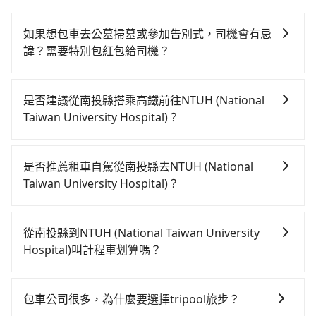
如果想包車去公墓掃墓或參加告別式，司機會有忌
諱？需要特別包紅包給司機？
如果您需要包車前往公墓掃墓或參加告別式，一般司機
都會提供接送服務。不過，如果您有其他特殊要求，例
是否建議從南投縣搭乘高鐵前往NTUH (National
如需要載運骨灰罈或在車上進行法事等作業，建議在訂
Taiwan University Hospital)？
車前先向客服詢問是否有相應的司機可配合，以避免後
若要從南投縣搭高鐵前往NTUH (National Taiwan
續爭議。此外，是否需要給司機紅包或小費，則可以由
University Hospital)，高鐵較貴、費時，且難叫計程車
您自行決定。不過，建議可事先詢問司機是否接受。」
是否推薦租車自駕從南投縣去NTUH (National
前往高鐵站！從最早06:05一直到23:03，台中-台北一天
Taiwan University Hospital)？
最多有105班次高鐵可搭乘。假設從南投縣仁愛鄉前往最
如果你有台灣駕照且對自己駕駛技術有信心，且在車上
靠近的台中高鐵站，叫一輛計程車花費約3,200元、車程
時不需要閉目養神（因為要自己開車），最重要的是你
約100分鐘。抵達高鐵站後，步行進站、現場購票並於月
從南投縣到NTUH (National Taiwan University
當天就要來回，那在南投路邊可隨租隨借的iRent應該是
台排隊的時間約20分鐘，再乘坐43~69分鐘（平均57
Hospital)叫計程車划算嗎？
你最便宜選擇。註冊完iRent的app後，可以每小時
分）的高鐵從台中站前往台北高鐵站，每人票價700元，
如選擇小黃直達，在南投可以透過app叫車的有55688台
$115~205承租小轎車，每公里再額外加收$3.2，從南投
再用15分鐘出站，最後再根據距離的遠近或者天候狀
灣大車隊和Yoxi。依照里程跳錶計算，價格約為
縣（仁愛鄉）到NTUH (National Taiwan University
況，決定是步行一段路或者搭乘公車抵達最終的目的
包車公司很多，為什麼要選擇tripool旅步？
6,550~9,800元間，但如改預約tripool可省高達
Hospital)的花費預估為$3,350~4,100（金額差異來自於