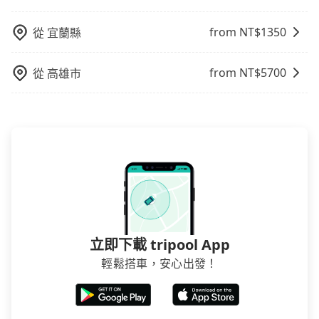
在成本的控制，更是在傳統旺季（年假、端午、中秋、
雙十等）能用更少的司機來服務更多的旅客，意味著使
from NT$
1350
從
宜蘭縣
用到不熟悉的司機或者轉單給其他車行的情況比同行更
低，如此便反應在服務品質的控管會更佳。但tripool網
from NT$
5700
從
高雄市
站上的價格是動態的，一般來說越早預訂價格越優，且
保證前一天中午以前均可全額取消退費，如已經決定好
要從南投縣去NTUH (National Taiwan University
Hospital)，請儘早下訂以把握最划算的價格。
立即下載 tripool App
輕鬆搭車，安心出發！