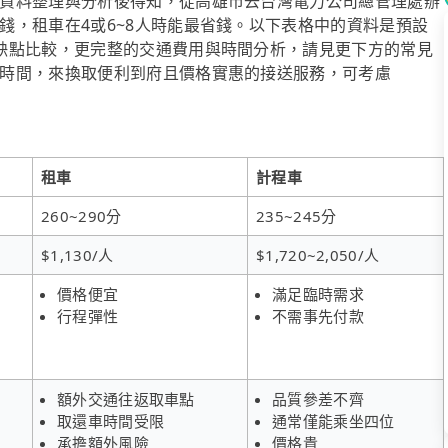
資料整理與分析後得知，從高雄市去台灣電力公司總管理處辦
錢，租車在4或6~8人時能最省錢。以下表格中的資料是預設
缺點比較，更完整的交通費用與時間分析，請見更下方的常見
時間，來換取便利到府且價格實惠的接送服務，可考慮
租車
計程車
260~290分
235~245分
$1,130/人
$1,720~2,050/人
價格便宜
滿足臨時需求
行程彈性
不需事先付款
額外交通往返取車點
品質參差不齊
取還車時間受限
通常僅能乘坐四位
承擔額外風險
價格貴