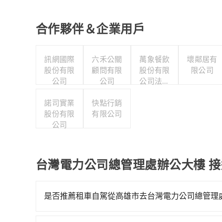
合作夥伴＆企業用戶
訊網國際
六禾公關
萬象餐飲
壞鄰居有
股份有限
顧問有限
股份有限
限公司
公司
公司
公司法料
店
諾司實業
快點行銷
股份有限
有限公司
公司
台灣電力公司總管理處辦公大樓 
是否推薦租車自駕從高雄市去台灣電力公司總管理
如你有駕照又不排斥自駕，且又不需要利用移動的