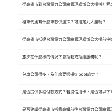
說添旺、夏日波影租車、安和興國際租賃。一般租車以天為單位
從高雄市到台灣電力公司總管理處辦公大樓叫計程
租金約$1,500，九人座如Hyundai Starex或Vo
如選擇小黃直達，在高雄可以透過app叫車的有55688台
eTag（每公里約1元）、路邊停車（每小時約4
到車，也可考慮打電話至中華正大車隊等叫車看看。依照
200~400公里，超過還會額外加收100~2,0
租車代駕有什麼車款供選擇？可指定九人座嗎？
約tripool可省高達$2,500。綜合以上，無論在
務，假設你當天就往返高雄市（左營區）與台灣電力
tripool提供的車型以五人座小轎車、休旅車與九人
理處辦公大樓的最佳選擇。
座$7,500。當然這金額比搭計程車便宜，但如
VW為主，其中也有少量進口車像凌志Lexus、特斯
方便。再者，租車地點可能離你的住家/辦公室/起
從高雄市抵達台灣電力公司總管理處辦公大樓前中
百分百無菸車，乘客均有最高500萬乘客險。如果有
程繁瑣，租還通常需額外花費30分鐘做簽約與車
tripool有提供多點上下車接送服務，線上預約
座大巴或遊覽車，可特別填單並另外報價。
遭遇各種莫名理由而被額外收費，風險可謂不小。
每個加點位置，前後額外里程數5公里內加收200
旅步在什麼樣的情況下會拒載或拒絕服務呢？
的等待時間，收取額外費用是必要的補償。
當您使用 tripool 旅步乘車日期當天，若發生以下
訂購時填寫的數量。請務必確實填寫當日實際攜帶的
包車公司很多，為什麼要選擇tripool旅步？
同行，卻無自備或加購兒童座椅。提醒您，為了保
旅步提供多種車型，從轎車、休旅車到九人座，讓
須乘坐兒童座椅。 3) 搭乘寵物友善專車卻沒有
途安全無憂，我們的司機都是專業且可靠的職業駕
是否提供多種付款方式？若沒信用卡，是否可以下
費用，且還提供優於其他業者更彈性的取消政策，
目前旅步提供多種付款方式可供選擇，包括線上刷卡 (VISA/
郊區，我們都可以為您提供最佳的旅遊體驗。所以，如
先享受後付款等。若您沒有信用卡，建議可以使用 A
值得信任的不二選擇！
是否建議從高雄市搭乘高鐵前往台灣電力公司總管