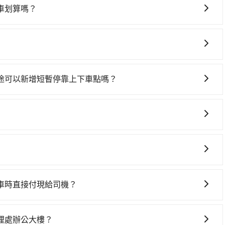
，小轎車如Toyota Altis、Nissan Tiida，一天
車划算嗎？
lkswagen T5，一天$4,500起，油錢（每公里約3元）、
灣大車隊、Uber、Line Taxi、Yoxi等，如果在路邊攔不
0元）、保險費、罰單另計多數租車合約上都會載明每日里程限定
里程跳錶計算，價格約為6,855~8,200元間，但如改預
00元不等的費用。由於絕大多數的租車公司都沒有提供甲租乙還的服
價格或服務品質上，tripool都是你從高雄市到台灣電力公司總管
公司總管理處辦公大樓，預計的小轎車花費為$4,500或九人
座箱型車為主，車款品牌以豐田Toyota、福特Ford、福斯
果你當天只需要單程前往，隔天或多天後才需返回，租車就非常不
拉Tesla、賓士Benz等高級車款。全部五年內合法營業用車，
點還有段路，且須配合車行營業時間做租還動作，另外承租過
途可以新增短暫停靠上下車點嗎？
特殊需求或人數較多，需要大T保母車、20人座中巴、40人
體檢查，甚至還要先自行加滿油，如遇到不肖業者，還車時可能
從高雄市前往台灣電力公司總管理處辦公大樓的途中可備註加點。
元。雖然可能有些路線完全順路，但是司機多點停靠就會有額外
 3 項原因，司機有權拒絕服務： 1) 當日搭車人數或行李超過
行李及乘坐的總人數，包含成人及兒童／嬰幼兒。 2) 孩童
護孩童的安全，依道路交通安全規則規定，四歲以下的孩童必
您可以依照您行程人數的需求進行選擇。此外，為確保您的旅
裝籠。避免影響行車安全，請您務將寵物置入提籠或提袋內。
駛。關於價格，旅步官網可一鍵即時查價，所示價格絕無隱藏
車時直接付現給司機？
讓您在規劃行程時能更無後顧之憂。無論您是要前往市區還是
MasterCard/JCB)、簽帳卡 (金融信用卡) 和 AFTEE
果您正在尋找一家可靠的包車公司，tripool旅步絕對是您
FTEE 的服務，您可以在訂單成立後的14天內到超商櫃檯繳
理處辦公大樓？