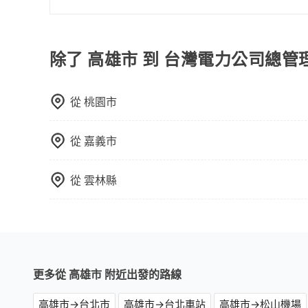
費，或者利用 ATM 完成匯款。
若要從高雄市區搭高鐵前往台灣電力公司總管理處辦
22:10，左營-台北一天最多有89班次高鐵可搭
站內購買高鐵票、通過閘口、並在月台上等待列車的到
除了 高雄市 到 台灣電力公司總
分）的高鐵從左營站前往台北高鐵站，每人票價1,4
況，決定是步行一段路或者搭乘公車抵達最終的目的
從
桃園市
加轉乘之平均每人花費為1,490元。但如果全程使用t
小時48分鐘。長距離移動確實搭乘高鐵可以比坐車
時間的人來說，預約tripool還是比較划算的。如果
從
嘉義市
多可再節省50%的交通費用。
從
雲林縣
更多從 高雄市 附近出發的路線
高雄市→台北市
高雄市→台北車站
高雄市→松山機場