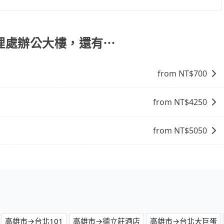
公大樓，高鐵乘坐舒適、省時、較貴！從最早05:50一直到
乘。假設從高雄市左營區步行或搭乘公車前往左營高鐵站，接著在
來，大概又過了20分鐘，再乘坐94~134分鐘（平均114
管理處辦公大樓，還有⋯
90元，再用15分鐘出站，最後再根據距離的遠近或者天候狀
地。全程加上轉車時間共2小時29分鐘，假設4位同行，高鐵
from NT$
700
ripool並到府專車接送，則每人平均花費約1,430元，費時3
快，但卻要額外支出約240元的交通費，所以對於不是這麼趕
你是三人以下要乘車，也可參考tripool的拼車共乘服務，最
from NT$
4250
from NT$
5050
高雄市→台北101
高雄市→德立莊酒店
高雄市→台北大巨蛋