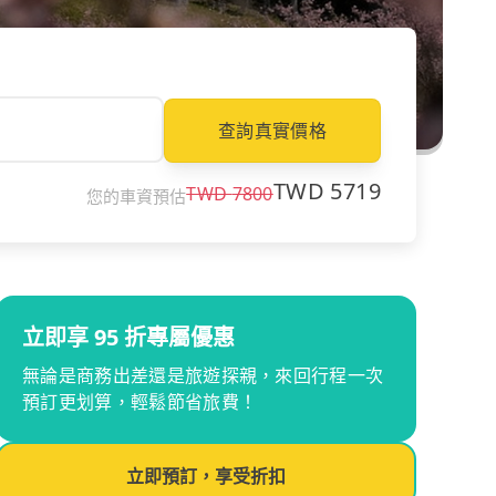
查詢真實價格
TWD
5719
TWD
7800
您的車資預估
立即享 95 折專屬優惠
無論是商務出差還是旅遊探親，來回行程一次
預訂更划算，輕鬆節省旅費！
立即預訂，享受折扣