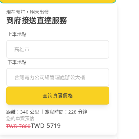
現在預訂，明天出發
到府接送直達服務
上車地點
下車地點
查詢真實價格
距離
：
340 公里
｜
旅程時間
：
228 分鐘
您的車資預估
TWD
5719
TWD
7800