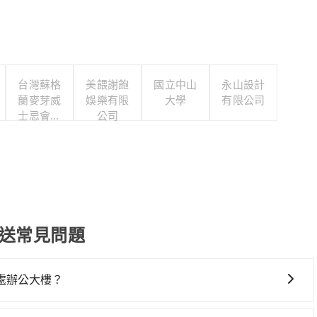
台灣蘇格
美餵謝飽
國立中山
永山設計
蘭麥芽威
娛樂有限
大學
有限公司
士忌會所
公司
股份有限
公司
接送常見問題
處辦公大樓？
時間在車上休息，那在高雄市左營區有約15間租車車行，比方