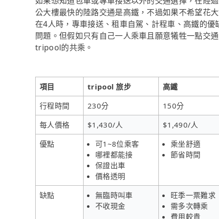
如果想知道包車或專車接送以外的交通選擇，在經過
公大樓最快的陸路交通是高鐵，不過如果不希望花大
在4人時，專車接送、租車自駕、計程車、高鐵的優
問題。但假如只有自己一人乘車且願意犧牲一點交通
tripool的共乘。
項目
tripool 旅步
高鐵
行程時間
230分
150分
每人價格
$1,430/人
$1,490/人
優點
可1~8位乘客
乘坐舒適
哪裡都能接
節省時間
保證出車
價格透明
缺點
無臨時叫車
旺季一票難求
不收現金
需多次轉乘
費用較貴