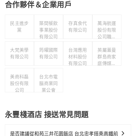
合作夥伴＆企業用戶
民主進步
築間餐飲
存真食代
萬海航運
黨
事業股份
有限公司
股份有限
有限公司
公司職工
福利委員
大梵美學
筠曜國際
台灣應用
英屬蓋曼
會
有限公司
有限公司
材料股份
群島商家
有限公司
庭傳媒股
份有限公
美商科磊
台北市電
司城邦分
股份有限
腦商業同
公司
公司
業公會
永豐棧酒店 接送常見問題
是否建議從和苑三井花園飯店 台北忠孝搭乘高鐵前