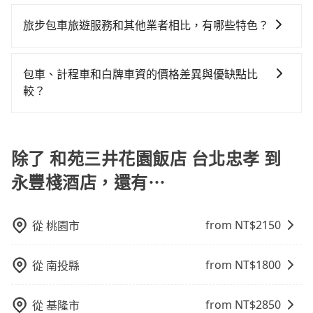
使用包車進行深度探訪周邊景點時，可以充分利用包車
台灣旅行的安全和舒適。
況，打開車門才發現仍有上一組乘客遺留的垃圾或者撞
多可再節省50%的交通費用。
的便利性和彈性，探訪更多的景點，並且可以按照自己
旅步包車旅遊服務和其他業者相比，有哪些特色？
凹的車門仍未被修理，每一次租車都好像在開樂透一
的節奏和時間進行遊覽。除了景點本身，還可以體驗周
樣。另外，偶爾也會遇到明明已經預約了時間但上一位
旅步提供的包車旅遊服務官網價格透明實惠，並且提供
邊的文化和風俗，品嚐當地的美食，與當地人交流，深
用戶卻遲遲尚未歸還，又或者要還車時卻偏偏找不到停
更具彈性的取消服務，優質且專業的服務品質，能夠為
入體驗當地的生活和文化。在探訪景點時，可以積極尋
包車、計程車和白牌車資的價格差異與優缺點比
車位，對於急著用車或者要載其他乘客的人來說就有不
您提供更好的旅遊體驗。
找當地導遊或者向當地居民請教，了解更多的深度資訊
較？
小的風險。最後，雖然路邊隨租隨還看似方便，但實際
和內幕，並且可以在旅途中收集更多的故事和經驗，豐
使用時還是有其區域的限制，實際可停靠的地點與你的
包車、計程車或白牌車。主要價格差異和優缺點如下： -
富自己的旅程。
上下車地點仍有段距離，在遇到下雨天或者載行李時，
包車：優點是搭乘舒適可以根據自己的需求安排時間和
就顯得非常不便。
地點上車較客製化。此外，司機還會提供各種旅遊建議
除了 和苑三井花園飯店 台北忠孝 到
與資訊。長途接送價格比計程車車資更優惠。 - 計程
永豐棧酒店，還有⋯
車：優點是24小時隨叫隨到，價格按錶計費，但若遇交
通塞車時亦會加收延遲費用，一般屬短程接駁為主。 -
白牌車：優點是價格相對較低，有的還可喊價。但安全
from NT$
2150
從
桃園市
性和服務質量無法保障，需要自行承擔風險，遇到狀況
事後也無法申訴退費。
from NT$
1800
從
南投縣
from NT$
2850
從
基隆市