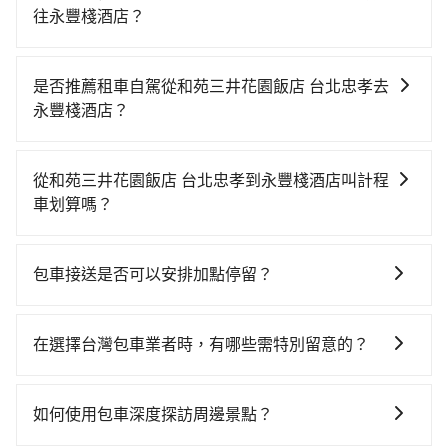
往永豐棧酒店？
若要從和苑三井花園飯店 台北忠孝搭高鐵前往永豐棧酒
店，高鐵乘坐舒適、較貴、費時！從最早06:26一直到
是否推薦租車自駕從和苑三井花園飯店 台北忠孝去
23:00，台北-台中一天最多有102班次高鐵可搭乘。假設
永豐棧酒店？
從和苑三井花園飯店 台北忠孝 (台北市大安區) 前往最靠
如果你有台灣駕照且對自己駕駛技術有信心，且在車上
近的台北高鐵站，叫一輛計程車花費約200元、車程約
時不需要閉目養神（因為要自己開車），最重要的是你
16分鐘。抵達高鐵站後，步行進站、現場購票並於月台
從和苑三井花園飯店 台北忠孝到永豐棧酒店叫計程
當天就要來回，那在台北路邊可隨租隨借的iRent應該是
排隊的時間約25分鐘，再乘坐47~66分鐘（平均57分）
車划算嗎？
你最便宜選擇。註冊完iRent的app後，可以每小時
的高鐵從台北站前往台中高鐵站，每人票價700元，再用
如選擇小黃直達，在台北可以透過app叫車的有55688台
$115~205承租小轎車，每公里再額外加收$3.2，從和苑
10分鐘出站、等待車站前排班的計程車，搭上小黃後約
灣大車隊、Uber、Line Taxi、Yoxi等，如果在路邊攔不
三井花園飯店 台北忠孝到永豐棧酒店的花費預估為
花17分鐘、車費300元後，抵達永豐棧酒店 (台中市西屯
包車接送是否可以安排加點停留？
到車，也可考慮打電話至和苑三井花園飯店 台北忠孝附
$2,050~2,650（金額差異來自於平假日、車款差異、抵
區) 的目的地。全程加上轉車時間共2小時5分鐘，假設3
是的，我們提供您付費使用的加點服務，您可以在預訂
近的計程車隊，如鑫明交通、建國計程車、吉利計程車
達目的地後多久原路返回），雖已將eTag和可能的每小
位同行，高鐵加轉乘之平均每人花費為870元。但如果全
時設置加點停留，我們會根據您的需求安排路線。
等叫車看看。依照里程跳錶計算，價格約為3,990~4,800
時40元路邊停車費用預估進去，但額外的汽車保險與可
在選擇台灣包車業者時，有哪些需特別留意的？
程使用tripool並到府專車接送，則每人平均花費約800
元間，但如改預約tripool可省高達$2,400。綜合以上，
能的罰單都需自付。再者，和運的iRent只提供最基本的
元，費時1小時55分鐘。選擇搭乘高鐵而不預約包車，不
若您是入境台灣從事旅遊活動，或是在選擇台灣包車業
無論在價格或服務品質上，tripool都是你從和苑三井花
車型，如Toyota Yaris、Prius C、Vios這類乘坐體驗較
僅每人至少額外負擔70元車資，而且更會額外浪費10分
者時，要特別留意評估業者的合法性、司機和車輛的資
園飯店 台北忠孝到永豐棧酒店的最佳選擇。
如何使用包車深度探訪周邊景點？
差的車款，如果人數超過四位，更是沒有較大的七人座
鐘在轉乘與等車上，現在還不馬上來預約tripool！如果
質和素質、費用透明度和評價口碑等方面，以確保您在
或九人座可供選擇，而且無人租車最令人詬病的就是車
你僅有兩位乘車，也可參考tripool的拼車共乘服務，最