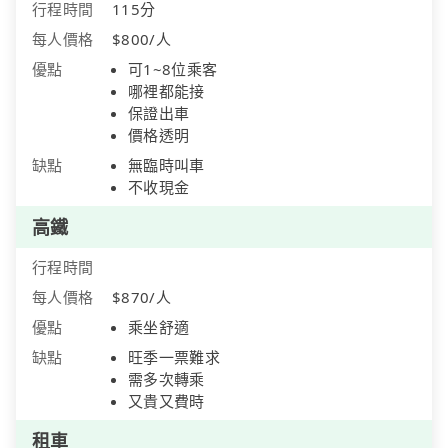
行程時間
115分
每人價格
$800/人
優點
可1~8位乘客
哪裡都能接
保證出車
價格透明
缺點
無臨時叫車
不收現金
高鐵
行程時間
每人價格
$870/人
優點
乘坐舒適
缺點
旺季一票難求
需多次轉乘
又貴又費時
租車