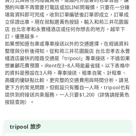
費方式與無任何隱藏費用，是國內外旅客的包車首選，讓
預約叫車不再需要打電話或加LINE問報價，只要花一分鐘
填寫資料即可完成，收到訂單編號後訂單即成立，訂單成
立保證出車。現在就點選黃色按鈕，輸入和苑三井花園飯
店 台北忠孝和永豐棧酒店或任何你想去的地方，越早下
訂，優惠越多。
如果想知道包車或專車接送以外的交通選擇，在經過資料
整理與分析後得知，從和苑三井花園飯店 台北忠孝去永豐
棧酒店最快的陸路交通是「tripool」專車接送，不過如果
想兼顧花費預算，iRent在3~8人時能最省錢。以下表格中
的資料是預設在3人時，專車接送、租車自駕、計程車、
高鐵的優缺點比較，更完整的交通費用與時間分析，請見
更下方的常見問題。但假設只有獨自一人時，tripool也有
提供到府接送共乘服務，一人只要$1,200（詳情請按黃色
按鈕查詢）。
tripool 旅步