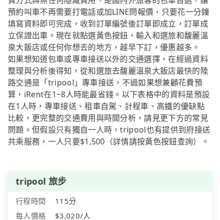
費方式與無任何隱藏費用，是國內外旅客的包車首選，讓
預約叫車不再需要打電話或加LINE問報價，只要花一分鐘
填寫資料即可完成，收到訂單編號後訂單即成立，訂單成
立保證出車。現在就點選黃色按鈕，輸入和選旅和馥麗溫
泉大飯店或任何你想去的地方，越早下訂，優惠越多。
如果想知道包車或專車接送以外的交通選擇，在經過資料
整理與分析後得知，從和選旅去馥麗溫泉大飯店最快的陸
路交通是「tripool」專車接送，不過如果想兼顧花費預
算，iRent在1~8人時能最省錢。以下表格中的資料是預設
在1人時，專車接送、租車自駕、計程車、高鐵的優缺點
比較，更完整的交通費用與時間分析，請見更下方的常見
問題。但假設只有獨自一人時，tripool也有提供到府接送
共乘服務，一人只要$1,500（詳情請按黃色按鈕查詢）。
tripool 旅步
行程時間
115分
每人價格
$3,020/人