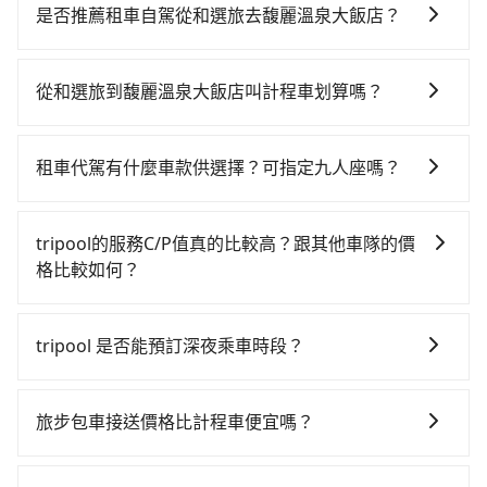
費時！從最早07:02一直到23:32，新竹-台中一天最多有
是否推薦租車自駕從和選旅去馥麗溫泉大飯店？
61班次高鐵可搭乘。假設從和選旅 (新竹市東區) 前往最
如果你有台灣駕照且對自己駕駛技術有信心，且在車上
靠近的新竹高鐵站，叫一輛計程車花費約400元、車程約
時不需要閉目養神（因為要自己開車），最重要的是你
26分鐘。抵達高鐵站後，步行進站、現場購票並於月台
從和選旅到馥麗溫泉大飯店叫計程車划算嗎？
當天就要來回，那在新竹路邊可隨租隨借的iRent應該是
排隊的時間約15分鐘，再乘坐24~32分鐘（平均27分）
如選擇小黃直達，在新竹可以透過app叫車的有55688台
你最便宜選擇。註冊完iRent的app後，可以每小時
的高鐵從新竹站前往台中高鐵站，每人票價410元，再用
灣大車隊、Uber、Line Taxi、Yoxi等，如果在路邊攔不
$115~205承租小轎車，每公里再額外加收$3.2，從和選
10分鐘出站、等待車站前排班的計程車，搭上小黃後約
租車代駕有什麼車款供選擇？可指定九人座嗎？
到車，也可考慮打電話至附近的計程車隊，如龍信交
旅到馥麗溫泉大飯店的花費預估為$2,200~2,750（金額
花70分鐘、車費2,500元後，抵達馥麗溫泉大飯店 (南投
tripool提供的車型以五人座小轎車、休旅車與九人座箱
通、東大653計程車、佳富車行等叫車看看。依照里程跳
差異來自於平假日、車款差異、抵達目的地後多久原路
縣魚池鄉) 的目的地。全程加上轉車時間共2小時28分
型車為主，車款品牌以豐田Toyota、福特Ford、福斯
錶計算，價格約為4,320~5,200元間，但如改預約
返回），雖已將eTag和可能的每小時40元路邊停車費用
tripool的服務C/P值真的比較高？跟其他車隊的價
鐘，假設一人獨行，交通費總計3,310元。但如果全程使
VW為主，其中也有少量進口車像凌志Lexus、特斯拉
tripool可省高達$2,200。但如果要考慮到回程，南投縣
預估進去，但額外的汽車保險與可能的罰單都需自付。
格比較如何？
用tripool並到府專車接送，則僅需花費約3,020元，費
Tesla、賓士Benz等高級車款。全部五年內合法營業用
僅有合法計程車約340輛，數量約為新竹市的45%、密度
再者，和運的iRent只提供最基本的車型，如Toyota
時1小時57分鐘。選擇搭乘高鐵而不預約包車，不僅至少
在服務品質許可下，乘客當然希望價格越便宜越好，而
車，百分百無菸車，乘客均有最高500萬乘客險。如果有
僅雙北的0.2%，其叫車的難度是雙北市的490倍。綜合
Yaris、Prius C、Vios這類乘坐體驗較差的車款，如果人
額外負擔290元車資，而且更會額外浪費31分鐘在轉乘
市場上稍具規模且合法經營的業者，有以短程與城市為
特殊需求或人數較多，需要大T保母車、20人座中巴、
以上，無論在價格或服務品質上，tripool都是你從和選
tripool 是否能預訂深夜乘車時段？
數超過四位，更是沒有較大的七人座或九人座可供選
與等車上，現在還不馬上來預約tripool！
主的台灣大車隊、大都會、LINE Taxi、Uber，機場接送
40人座大巴或遊覽車，可特別填單並另外報價。
旅到馥麗溫泉大飯店的最佳選擇。
擇，而且無人租車最令人詬病的就是車況，打開車門才
可以的！tripool 旅步全年無休並提供深夜接送服務。
則有肯驛、全鋒、格上租車、和運租車，包車旅遊則是
發現仍有上一組乘客遺留的垃圾或者撞凹的車門仍未被
KKDAY、KLOOK、叫車吧等。tripool旅步專注在長程
旅步包車接送價格比計程車便宜嗎？
修理，每一次租車都好像在開樂透一樣。另外，偶爾也
單程接送與跨縣市計時包車，不論從哪邊去哪裡（當然
會遇到明明已經預約了時間但上一位用戶卻遲遲尚未歸
旅步的車資採固定費率與計程車需依行駛距離計費、且
也包括和選旅去馥麗溫泉大飯店），全台保證出車。由
還，又或者要還車時卻偏偏找不到停車位，對於急著用