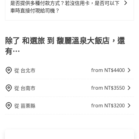
遇塞車、停紅燈時等低速行駛時還需額外加價不同，旅
於有高效的車輛調度能力，能以市價7~8折提供專車到府
是否提供多種付款方式？若沒信用卡，是否可以下
車或者要載其他乘客的人來說就有不小的風險。最後，
步費用比計程車低，且能讓您更能輕鬆掌握交通開支。
服務，是絕大多數乘客出行的最佳選擇。
車時直接付現給司機？
雖然路邊隨租隨還看似方便，但實際使用時還是有其區
域的限制，實際可停靠的地點與你的上下車地點仍有段
目前旅步提供多種付款方式可供選擇，包括線上刷卡
距離，在遇到下雨天或者載行李時，就顯得非常不便。
(VISA/MasterCard/JCB)、簽帳卡 (金融信用卡) 和
AFTEE 先享受後付款等。若您沒有信用卡，建議可以使
除了 和選旅 到 馥麗溫泉大飯店，還
用 AFTEE 的服務，您可以在訂單成立後的14天內到超商
有⋯
櫃檯繳費，或者利用 ATM 完成匯款。
from NT$
4400
從
台北市
from NT$
3550
從
台南市
from NT$
3200
從
苗栗縣