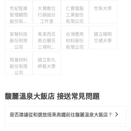
世紀智庫
大聲數位
仁寶電腦
世新大學
管理顧問
行銷設計
工業股份
股份有限
工作室
有限公司
公司
安馳科技
馬來西亞
台灣應用
國立陽明
股份有限
商白蘭氏
材料股份
交通大學
公司
三得利股
有限公司
份有限公
明基材料
司台灣分
國立彰化
股份有限
師範大學
公司
公司
馥麗溫泉大飯店 接送常見問題
是否建議從和選旅搭乘高鐵前往馥麗溫泉大飯店？
若要從和選旅搭高鐵前往馥麗溫泉大飯店，高鐵較貴、