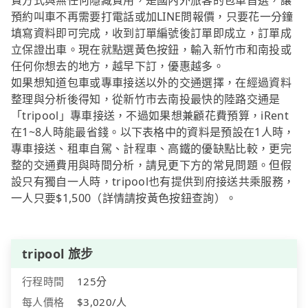
費方式與無任何隱藏費用，是國內外旅客的包車首選，讓
預約叫車不再需要打電話或加LINE問報價，只要花一分鐘
填寫資料即可完成，收到訂單編號後訂單即成立，訂單成
立保證出車。現在就點選黃色按鈕，輸入新竹市和南投或
任何你想去的地方，越早下訂，優惠越多。
如果想知道包車或專車接送以外的交通選擇，在經過資料
整理與分析後得知，從新竹市去南投最快的陸路交通是
「tripool」專車接送，不過如果想兼顧花費預算，iRent
在1~8人時能最省錢。以下表格中的資料是預設在1人時，
專車接送、租車自駕、計程車、高鐵的優缺點比較，更完
整的交通費用與時間分析，請見更下方的常見問題。但假
設只有獨自一人時，tripool也有提供到府接送共乘服務，
一人只要$1,500（詳情請按黃色按鈕查詢）。
tripool 旅步
行程時間
125分
每人價格
$3,020/人