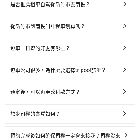
最早07:02一直到23:32，新竹-台中一天最多有61班次高
是否推薦租車自駕從新竹市去南投？
鐵可搭乘。假設從新竹市東區前往最靠近的新竹高鐵
如果你有台灣駕照且對自己駕駛技術有信心，且在車上
站，叫一輛計程車花費約400元、車程約30分鐘。抵達
時不需要閉目養神（因為要自己開車），最重要的是你
高鐵站後，步行進站、現場購票並於月台排隊的時間約
從新竹市到南投叫計程車划算嗎？
當天就要來回，那在新竹路邊可隨租隨借的iRent應該是
15分鐘，再乘坐24~32分鐘（平均27分）的高鐵從新竹
如選擇小黃直達，在新竹可以透過app叫車的有55688台
你最便宜選擇。註冊完iRent的app後，可以每小時
站前往台中高鐵站，每人票價410元，再用10分鐘出
灣大車隊、Uber、Line Taxi、Yoxi等，如果在路邊攔不
$115~205承租小轎車，每公里再額外加收$3.2，從新竹
站、等待車站前排班的計程車，搭上小黃後約花70分
包車一日遊的好處有哪些？
到車，也可考慮打電話至附近的計程車隊，如東大653計
市（東區）到南投的花費預估為$2,300~2,900（金額差
鐘、車費2,500元後，抵達南投 (南投縣魚池鄉) 的目的
包車一日遊的好處很多，首先，包車可以依照自己的意
程車、金立衛星車隊、紅帥衛星車隊等叫車看看。依照
異來自於平假日、車款差異、抵達目的地後多久原路返
地。全程加上轉車時間共2小時28分鐘，假設一人獨行，
願和需要來安排行程，其次，包車可以讓您更加深入地
里程跳錶計算，價格約為4,320~5,200元間，但如改預約
回），雖已將eTag和可能的每小時40元路邊停車費用預
包車公司很多，為什麼要選擇tripool旅步？
交通費總計3,310元。但如果全程使用tripool並到府專
體驗當地文化和風土人情，此外，包車還可以省去您自
tripool可省高達$2,200。但如果要考慮到回程，南投縣
估進去，但額外的汽車保險與可能的罰單都需自付。再
車接送，則僅需花費約3,020元，費時2小時4分鐘。選擇
旅步提供多種車型，從轎車、休旅車到九人座，讓您可
己開車也無需擔心路線和交通的問題，更可以在舒適的
僅有合法計程車約340輛，數量約為新竹市的45%、密度
者，和運的iRent只提供最基本的車型，如Toyota
搭乘高鐵而不預約包車，不僅至少額外負擔290元車資，
以依照您行程人數的需求進行選擇。此外，為確保您的
環境中專心欣賞當地美景和文化，讓您的旅程更加輕鬆
僅雙北的0.2%，其叫車的難度是雙北市的490倍。綜合
預定後，可以再更改付款方式？
Yaris、Prius C、Vios這類乘坐體驗較差的車款，如果人
而且更會額外浪費24分鐘在轉乘與等車上，現在還不馬
旅途安全無憂，我們的司機都是專業且可靠的職業駕
自在。
以上，無論在價格或服務品質上，tripool都是你從新竹
數超過四位，更是沒有較大的七人座或九人座可供選
上來預約tripool！
抱歉！一旦訂單成立後，付款方式是無法更改的。但您
駛。關於價格，旅步官網可一鍵即時查價，所示價格絕
市到南投的最佳選擇。
擇，而且無人租車最令人詬病的就是車況，打開車門才
可以在用車前一天凌晨六點前填寫取消訂單申請表，取
無隱藏費用，且還提供優於其他業者更彈性的取消政
旅步司機的素質如何？
發現仍有上一組乘客遺留的垃圾或者撞凹的車門仍未被
消該訂單後再以其他付款方式重新預約行程即可。
策，讓您在規劃行程時能更無後顧之憂。無論您是要前
修理，每一次租車都好像在開樂透一樣。另外，偶爾也
旅步的每位司機都經過車隊的嚴格審核才能加入服務，
往市區還是郊區，我們都可以為您提供最佳的旅遊體
會遇到明明已經預約了時間但上一位用戶卻遲遲尚未歸
同時，旅步也會詳細記錄每位司機每次服務的狀況以及
驗。所以，如果您正在尋找一家可靠的包車公司，
預約完成後如何確保司機一定會來接我？司機沒來
還，又或者要還車時卻偏偏找不到停車位，對於急著用