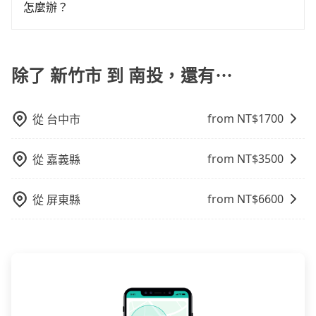
客戶的評價，這些資訊將被用作後續的司機教育參考。
tripool旅步絕對是您值得信任的不二選擇！
怎麼辦？
車或者要載其他乘客的人來說就有不小的風險。最後，
雖然路邊隨租隨還看似方便，但實際使用時還是有其區
只要完成預約並付款完成，訂單就成立，tripool也保證
域的限制，實際可停靠的地點與你的上下車地點仍有段
派車。在出發前一天晚上八點時，會透過電子郵件與簡
距離，在遇到下雨天或者載行李時，就顯得非常不便。
訊提供司機的姓名、電話、車牌、車型等資訊，如在約
除了 新竹市 到 南投，還有⋯
定好的時間與上車地點沒有看到司機，可主動電話聯
繫，可能原本約定的地點不適合暫停而改停靠在附近的
from NT$
1700
從
台中市
位置。但如果遇到車輛故障或者前一趟車嚴重耽誤，
tripool會盡快改派以減少乘客等待的時間。
from NT$
3500
從
嘉義縣
from NT$
6600
從
屏東縣