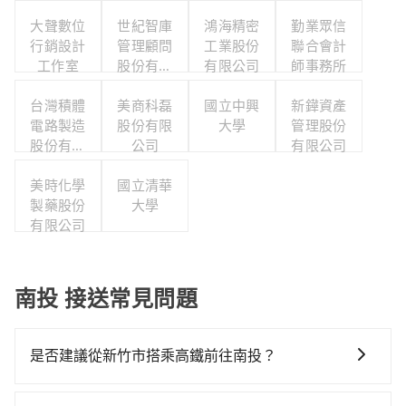
大聲數位
世紀智庫
鴻海精密
勤業眾信
行銷設計
管理顧問
工業股份
聯合會計
工作室
股份有限
有限公司
師事務所
公司
台灣積體
美商科磊
國立中興
新鏵資產
電路製造
股份有限
大學
管理股份
股份有限
公司
有限公司
公司
美時化學
國立清華
製藥股份
大學
有限公司
南投 接送常見問題
是否建議從新竹市搭乘高鐵前往南投？
若要從新竹市區搭高鐵前往南投，高鐵較貴、費時！從