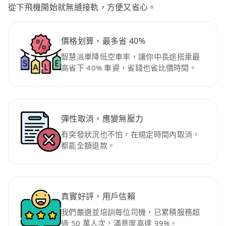
從下飛機開始就無縫接軌，方便又省心。
價格划算，最多省 40%
智慧派車降低空車率，讓你中長途搭乘最
高省下 40% 車資，省錢也省比價時間。
彈性取消，應變無壓力
有突發狀況也不怕，在規定時間內取消，
都能全額退款。
真實好評，用戶信賴
我們嚴選並培訓每位司機，已累積服務超
過 50 萬人次，滿意度高達 99%。