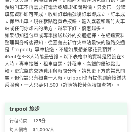
費方式與無任何隱藏費用，是國內外旅客的包車首選，讓
預約叫車不再需要打電話或加LINE問報價，只要花一分鐘
填寫資料即可完成，收到訂單編號後訂單即成立，訂單成
立保證出車。現在就點選黃色按鈕，輸入嘉義和新竹火車
站或任何你想去的地方，越早下訂，優惠越多。
如果想知道包車或專車接送以外的交通選擇，在經過資料
整理與分析後得知，從嘉義去新竹火車站最快的陸路交通
是「tripool」專車接送，不過如果想兼顧花費預算，
iRent在3~8人時能最省錢。以下表格中的資料是預設在3
人時，專車接送、租車自駕、計程車、高鐵的優缺點比
較，更完整的交通費用與時間分析，請見更下方的常見問
題。但假設只有獨自一人時，tripool也有提供到府接送共
乘服務，一人只要$1,500（詳情請按黃色按鈕查詢）。
tripool 旅步
行程時間
125分
每人價格
$1,000/人