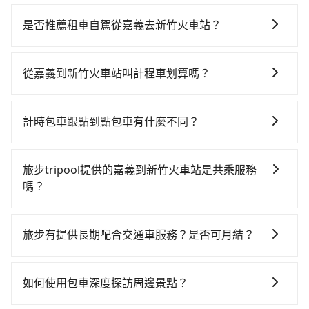
若要從嘉義搭高鐵前往新竹火車站，高鐵乘坐舒適、省
時、較貴！從最早06:48一直到22:32，嘉義-新竹一天最
是否推薦租車自駕從嘉義去新竹火車站？
多有47班次高鐵可搭乘。假設從嘉義 (嘉義市西區) 前往
如果你有台灣駕照且對自己駕駛技術有信心，且在車上
最靠近的嘉義高鐵站，叫一輛計程車花費約400元、車程
時不需要閉目養神（因為要自己開車），最重要的是你
約23分鐘。抵達高鐵站後，步行進站、現場購票並於月
從嘉義到新竹火車站叫計程車划算嗎？
當天就要來回，那在嘉義路邊可隨租隨借的iRent應該是
台排隊的時間約15分鐘，再乘坐48~68分鐘（平均56
如選擇小黃直達，在嘉義可以透過app叫車的有55688台
你最便宜選擇。註冊完iRent的app後，可以每小時
分）的高鐵從嘉義站前往新竹高鐵站，每人票價790元，
灣大車隊，如果在路邊攔不到車，也可考慮打電話至附
$115~205承租小轎車，每公里再額外加收$3.2，從嘉義
再用5分鐘出站、等待車站前排班的計程車，搭上小黃後
計時包車跟點到點包車有什麼不同？
近的計程車隊，如嘉義萬全無線計程車、台灣嘉義大車
到新竹火車站的花費預估為$2,400~3,000（金額差異來
約花26分鐘、車費400元後，抵達新竹火車站 (新竹市東
計時包車和點到點包車都是包車服務的形式，但有一些
隊、嘉義博愛無線計程車等叫車看看。依照里程跳錶計
自於平假日、車款差異、抵達目的地後多久原路返
區) 的目的地。全程加上轉車時間共2小時5分鐘，假設3
不同之處： 計時包車：計時包車是按照用車時間來計
算，價格約為3,675~4,400元間，但如改預約tripool可
回），雖已將eTag和可能的每小時40元路邊停車費用預
旅步tripool提供的嘉義到新竹火車站是共乘服務
位同行，高鐵加轉乘之平均每人花費為1,060元。但如果
費，通常以每小時為單位，客戶可以根據自己的需要預
省高達$1,400。綜合以上，無論在價格或服務品質上，
估進去，但額外的汽車保險與可能的罰單都需自付。再
嗎？
全程使用tripool並到府專車接送，則每人平均花費約
定一定時間的包車服務。這種服務適用於需要在城市內
tripool都是你從嘉義到新竹火車站的最佳選擇。
者，和運的iRent只提供最基本的車型，如Toyota
1,000元，費時2小時5分鐘。長距離移動確實搭乘高鐵可
tripool除了共乘拼車服務外，也有包車到府接送服務，
多個地點間來回穿梭的客戶，例如市區觀光、商務差旅
Yaris、Prius C、Vios這類乘坐體驗較差的車款，如果人
以比坐車快0分鐘，但卻要額外支出約180元的交通費，
預約時都依照乘客需求做選擇。如需專車接送，車內除
等。 點到點包車：點到點包車是按照里程和目的地來計
旅步有提供長期配合交通車服務？是否可月結？
數超過四位，更是沒有較大的七人座或九人座可供選
所以對於不是這麼趕時間的人來說，預約tripool還是比
了司機以外，從上車到下車期間，都不會再有其他陌生
費，客戶可以預先告知出發地點A到目的地B，會根據路
擇，而且無人租車最令人詬病的就是車況，打開車門才
較划算的。如果你僅有兩位乘車，也可參考tripool的拼
如果您需要特殊的用車服務，請透過電子郵件
人出現。如選擇共乘服務，則會依照其他共乘乘客做彈
線和里程來計算費用。這種服務通常適用於單程或從一
發現仍有上一組乘客遺留的垃圾或者撞凹的車門仍未被
車共乘服務，最多可再節省50%的交通費用。
booking@tripool.app聯繫我們，我們的專人將協助回
性調度安排，路線上會盡可能以順路為優先，載客數也
個城市到另一個城市的長途包車。
如何使用包車深度探訪周邊景點？
修理，每一次租車都好像在開樂透一樣。另外，偶爾也
覆您的需求，並確認是否能安排符合您需求的用車服
不會超過座位的上限。
會遇到明明已經預約了時間但上一位用戶卻遲遲尚未歸