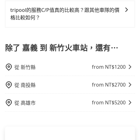
使用包車進行深度探訪周邊景點時，可以充分利用包車
務。
還，又或者要還車時卻偏偏找不到停車位，對於急著用
的便利性和彈性，探訪更多的景點，並且可以按照自己
tripool的服務C/P值真的比較高？跟其他車隊的價
車或者要載其他乘客的人來說就有不小的風險。最後，
的節奏和時間進行遊覽。除了景點本身，還可以體驗周
格比較如何？
雖然路邊隨租隨還看似方便，但實際使用時還是有其區
邊的文化和風俗，品嚐當地的美食，與當地人交流，深
域的限制，實際可停靠的地點與你的上下車地點仍有段
在服務品質許可下，乘客當然希望價格越便宜越好，而
入體驗當地的生活和文化。在探訪景點時，可以積極尋
距離，在遇到下雨天或者載行李時，就顯得非常不便。
市場上稍具規模且合法經營的業者，有以短程與城市為
找當地導遊或者向當地居民請教，了解更多的深度資訊
主的台灣大車隊、大都會、LINE Taxi、Uber，機場接送
除了 嘉義 到 新竹火車站，還有⋯
和內幕，並且可以在旅途中收集更多的故事和經驗，豐
則有肯驛、全鋒、格上租車、和運租車，包車旅遊則是
富自己的旅程。
KKDAY、KLOOK、叫車吧等。tripool旅步專注在長程
from NT$
1200
從
新竹縣
單程接送與跨縣市計時包車，不論從哪邊去哪裡（當然
也包括嘉義去新竹火車站），全台保證出車。由於有高
效的車輛調度能力，能以市價7~8折提供專車到府服務，
from NT$
2700
從
南投縣
是絕大多數乘客出行的最佳選擇。
from NT$
5200
從
高雄市