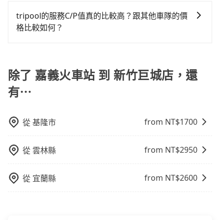
為了讓旅步貴賓能夠享有更多取消訂單的彈性，我們提
費，客戶可以預先告知出發地點A到目的地B，會根據路
還，又或者要還車時卻偏偏找不到停車位，對於急著用
供用車前一天凌晨六點前取消訂單的服務。所以我們會
線和里程來計算費用。這種服務通常適用於單程或從一
tripool的服務C/P值真的比較高？跟其他車隊的價
車或者要載其他乘客的人來說就有不小的風險。最後，
在用車前一天才開始安排車輛，並於用車前一天晚上8點
個城市到另一個城市的長途包車。
格比較如何？
雖然路邊隨租隨還看似方便，但實際使用時還是有其區
提供服務司機和車輛資訊。如果您有特殊的用車需求，
域的限制，實際可停靠的地點與你的上下車地點仍有段
在服務品質許可下，乘客當然希望價格越便宜越好，而
可事先將您的需求寄至旅步的客服信箱：
距離，在遇到下雨天或者載行李時，就顯得非常不便。
市場上稍具規模且合法經營的業者，有以短程與城市為
booking@tripool.app，將有專人協助回覆確認是否能
主的台灣大車隊、大都會、LINE Taxi、Uber，機場接送
除了 嘉義火車站 到 新竹巨城店，還
協助安排。」
則有肯驛、全鋒、格上租車、和運租車，包車旅遊則是
有⋯
KKDAY、KLOOK、叫車吧等。tripool旅步專注在長程
單程接送與跨縣市計時包車，不論從哪邊去哪裡（當然
也包括嘉義火車站去新竹巨城店），全台保證出車。由
from NT$
1700
從
基隆市
於有高效的車輛調度能力，能以市價7~8折提供專車到府
服務，是絕大多數乘客出行的最佳選擇。
from NT$
2950
從
雲林縣
from NT$
2600
從
宜蘭縣