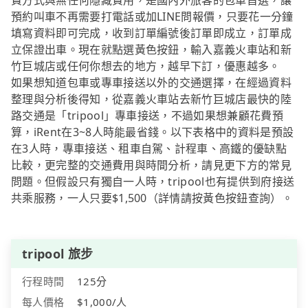
費方式與無任何隱藏費用，是國內外旅客的包車首選，讓
預約叫車不再需要打電話或加LINE問報價，只要花一分鐘
填寫資料即可完成，收到訂單編號後訂單即成立，訂單成
立保證出車。現在就點選黃色按鈕，輸入嘉義火車站和新
竹巨城店或任何你想去的地方，越早下訂，優惠越多。
如果想知道包車或專車接送以外的交通選擇，在經過資料
整理與分析後得知，從嘉義火車站去新竹巨城店最快的陸
路交通是「tripool」專車接送，不過如果想兼顧花費預
算，iRent在3~8人時能最省錢。以下表格中的資料是預設
在3人時，專車接送、租車自駕、計程車、高鐵的優缺點
比較，更完整的交通費用與時間分析，請見更下方的常見
問題。但假設只有獨自一人時，tripool也有提供到府接送
共乘服務，一人只要$1,500（詳情請按黃色按鈕查詢）。
tripool 旅步
行程時間
125分
每人價格
$1,000/人