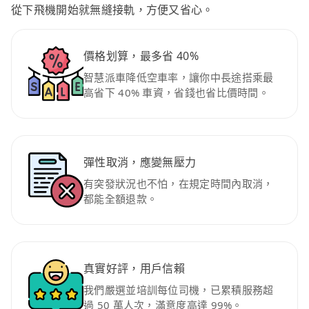
從下飛機開始就無縫接軌，方便又省心。
價格划算，最多省 40%
智慧派車降低空車率，讓你中長途搭乘最
高省下 40% 車資，省錢也省比價時間。
彈性取消，應變無壓力
有突發狀況也不怕，在規定時間內取消，
都能全額退款。
真實好評，用戶信賴
我們嚴選並培訓每位司機，已累積服務超
過 50 萬人次，滿意度高達 99%。