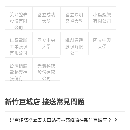
美好證券
國立成功
國立陽明
小吳娛樂
股份有限
大學
交通大學
有限公司
公司
仁寶電腦
國立中央
緯創資通
國立中興
工業股份
大學
股份有限
大學
有限公司
公司
台灣積體
光寶科技
電路製造
股份有限
股份有限
公司
公司
新竹巨城店 接送常見問題
是否建議從嘉義火車站搭乘高鐵前往新竹巨城店？