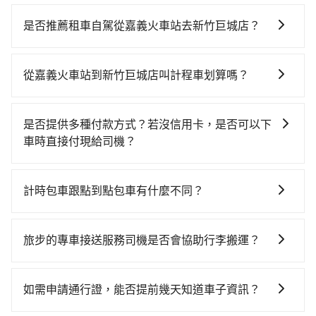
若要從嘉義火車站搭高鐵前往新竹巨城店，高鐵乘坐舒
適、省時、較貴！從最早06:48一直到22:32，嘉義-新竹
是否推薦租車自駕從嘉義火車站去新竹巨城店？
一天最多有47班次高鐵可搭乘。假設從嘉義火車站 (嘉義
如果你有台灣駕照且對自己駕駛技術有信心，且在車上
市西區) 前往最靠近的嘉義高鐵站，叫一輛計程車花費約
時不需要閉目養神（因為要自己開車），最重要的是你
400元、車程約23分鐘。抵達高鐵站後，步行進站、現
從嘉義火車站到新竹巨城店叫計程車划算嗎？
當天就要來回，那在嘉義路邊可隨租隨借的iRent應該是
場購票並於月台排隊的時間約15分鐘，再乘坐48~68分
如選擇小黃直達，在嘉義可以透過app叫車的有55688台
你最便宜選擇。註冊完iRent的app後，可以每小時
鐘（平均56分）的高鐵從嘉義站前往新竹高鐵站，每人
灣大車隊，如果在路邊攔不到車，也可考慮打電話至嘉
$115~205承租小轎車，每公里再額外加收$3.2，從嘉義
票價790元，再用5分鐘出站、等待車站前排班的計程
是否提供多種付款方式？若沒信用卡，是否可以下
義火車站附近的計程車隊，如嘉義博愛無線計程車、華
火車站到新竹巨城店的花費預估為$2,400~3,000（金額
車，搭上小黃後約花26分鐘、車費400元後，抵達新竹
車時直接付現給司機？
麗計程車、大嘉義計程車等叫車看看。依照里程跳錶計
差異來自於平假日、車款差異、抵達目的地後多久原路
巨城店 (新竹市東區) 的目的地。全程加上轉車時間共2小
目前旅步提供多種付款方式可供選擇，包括線上刷卡
算，價格約為3,675~4,400元間，但如改預約tripool可
返回），雖已將eTag和可能的每小時40元路邊停車費用
時5分鐘，假設3位同行，高鐵加轉乘之平均每人花費為
(VISA/MasterCard/JCB)、簽帳卡 (金融信用卡) 和
省高達$1,400。綜合以上，無論在價格或服務品質上，
預估進去，但額外的汽車保險與可能的罰單都需自付。
計時包車跟點到點包車有什麼不同？
1,060元。但如果全程使用tripool並到府專車接送，則
AFTEE 先享受後付款等。若您沒有信用卡，建議可以使
tripool都是你從嘉義火車站到新竹巨城店的最佳選擇。
再者，和運的iRent只提供最基本的車型，如Toyota
每人平均花費約1,000元，費時2小時5分鐘。長距離移動
計時包車和點到點包車都是包車服務的形式，但有一些
用 AFTEE 的服務，您可以在訂單成立後的14天內到超商
Yaris、Prius C、Vios這類乘坐體驗較差的車款，如果人
確實搭乘高鐵可以比坐車快0分鐘，但卻要額外支出約
不同之處： 計時包車：計時包車是按照用車時間來計
櫃檯繳費，或者利用 ATM 完成匯款。
旅步的專車接送服務司機是否會協助行李搬運？
數超過四位，更是沒有較大的七人座或九人座可供選
180元的交通費，所以對於不是這麼趕時間的人來說，預
費，通常以每小時為單位，客戶可以根據自己的需要預
擇，而且無人租車最令人詬病的就是車況，打開車門才
約tripool還是比較划算的。如果你僅有兩位乘車，也可
是的，旅步的司機會協助乘客搬運行李，讓您無需擔心
定一定時間的包車服務。這種服務適用於需要在城市內
發現仍有上一組乘客遺留的垃圾或者撞凹的車門仍未被
參考tripool的拼車共乘服務，最多可再節省50%的交通
行李搬運的問題，享受更輕鬆的旅程。
多個地點間來回穿梭的客戶，例如市區觀光、商務差旅
如需申請通行證，能否提前幾天知道車子資訊？
修理，每一次租車都好像在開樂透一樣。另外，偶爾也
費用。
等。 點到點包車：點到點包車是按照里程和目的地來計
會遇到明明已經預約了時間但上一位用戶卻遲遲尚未歸