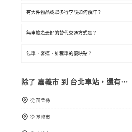
不管是從嘉義市前往台北車站或是全台灣任何地方
包括嘉義市去台北車站），全台保證出車。由於有高
邊隨租隨還看似方便，但實際使用時還是有其區域
車旅遊、參加喜宴/喪禮、就醫回診、登山露營、
絕大多數乘客出行的最佳選擇。
有大件物品或眾多行李該如何預訂？
遇到下雨天或者載行李時，就顯得非常不便。
叫車、機場接送、定期洗腎、包月上下班，或者任何跨
一般情況，九人座最多可以乘坐八位乘客以及置放
點以前完成預約，隔天保證出車。如需公司報帳打
板、床墊、折疊單車、家電等，在乘客人數不多的
無車旅遊最好的替代交通方式是？
司機視線、不會破壞車體、不影響行車安全，會讓
如果您沒有車，想要出門旅遊，最好的替代交通方
透過官網的線上客服洽詢，確認沒問題再下訂。
車、捷運、客運等，或者考慮租車。如果您想要更
包車、客運、計程車的優缺點？
務，由專人到府接送，讓您更加輕鬆自在。
包車：能提供客製化的交通方式，您可以自由安排
運：最經濟實惠的交通方式，通常有固定的路線和
車路線可能不太頻繁。 計程車：可以隨叫隨到，
除了 嘉義市 到 台北車站，還有⋯
輛選擇不如包車多，且大都屬短程接駁為主。
從
苗栗縣
從
基隆市