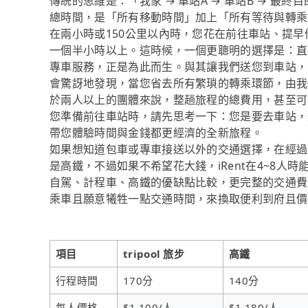
傳統的思維是：「我家 → 車站A → 車站B → 
總時間，是「所有移動時間」加上「所有等待與轉乘
在兩小時或150公里以內時，您花在前往車站、提
一個半小時以上。這時候，一個更聰明的選擇是：直接
專車服務，正是為此而生。與其讓我們送您到車站，
會驚訝地發現，當您省去所有繁瑣的轉乘環節，由我
於兩人以上的團體來說，整趟旅程的總費用，甚至可
您準備前往車站時，請先思考一下：您是要去車站，還
帶您體驗時間與金錢都更經濟的全新旅程。
如果想知道包車或專車接送以外的交通選擇，在經過
是高鐵，不過如果不希望花大錢，iRent在4~8
自駕、計程車、高鐵的優缺點比較，更完整的交通費
乘車且願意犧牲一點交通時間，來換取便利到府且價格實
項目
tripool 旅步
高鐵
行程時間
170分
140分
每人價格
$1,100/人
$1,180/人