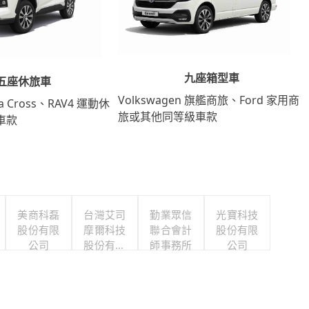
九座箱型車
五座休旅車
Volkswagen 旗艦商旅、Ford 家用商
lla Cross、RAV4 運動休
旅或其他同等級車款
車款
美商科磊
台灣艾司
勤業眾信
光寶科技
股份有限
摩爾科技
聯合會計
股份有限
公司
股份有限
師事務所
公司
公司