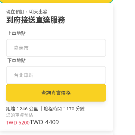
現在預訂，明天出發
到府接送直達服務
上車地點
下車地點
查詢真實價格
距離
：
246 公里
｜
旅程時間
：
170 分鐘
您的車資預估
TWD
4409
TWD
6200