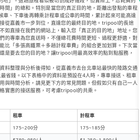
最終目的地」。這趟旅程看似被切割成好幾段，但實際上，您耗費的
時間」的總和。特別是當您的真正目的地，距離出發點的車程
早候車、下車後再轉乘計程車或公車的時間，累計起來可能高達
從嘉義市一步到位，直達您的最終目的地。tripool的長途
不如直接在我們的網站上，輸入您「真正的目的地」地址。您
們的專車為您直送時，不僅總花費時間更短、過程更舒適，對
能比「多張高鐵票＋多趟計程車費」的組合更加划算。下次當
是要去您的目的地？讓tripool用最高效率的點到點服務，
資料整理與分析後得知，從嘉義市去台北車站最快的陸路交通
人時能最省錢。以下表格中的資料是預設在4人時，專車接送、租車
用與時間分析，請見更下方的常見問題。但假如只有自己一人
惠的接送服務，可考慮tripool的共乘。
租車
計程車
175~200分
175~185分
$780~950/人
$1,250~1,500/人