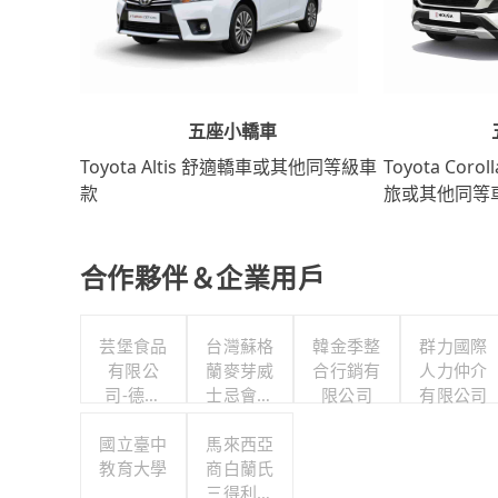
五座小轎車
Toyota Coro
Toyota Altis 舒適轎車或其他同等級車
旅或其他同等
款
合作夥伴＆企業用戶
芸堡食品
台灣蘇格
韓金季整
群力國際
有限公
蘭麥芽威
合行銷有
人力仲介
司-德行
士忌會所
限公司
有限公司
分公司
股份有限
國立臺中
馬來西亞
公司
教育大學
商白蘭氏
三得利股