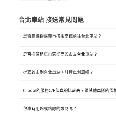
份有限公
司台灣分
公司
台北車站 接送常見問題
是否建議從嘉義市搭乘高鐵前往台北車站？
若要從嘉義市區搭高鐵前往台北車站，高鐵乘坐舒適、省
最多有59班次高鐵可搭乘。假設從嘉義市西區前往
是否推薦租車自駕從嘉義市去台北車站？
分鐘。抵達高鐵站後，步行進站、現場購票並於月台排
如果你有台灣駕照且對自己駕駛技術有信心，且在
高鐵從嘉義站前往台北高鐵站，每人票價1,080元
天就要來回，那在嘉義路邊可隨租隨借的iRent應該
位同行，高鐵加轉乘之平均每人花費為1,180元。但
從嘉義市到台北車站叫計程車划算嗎？
$115~205承租小轎車，每公里再額外加收$3.2，
1,100元，費時2小時50分鐘。長距離移動確實
如選擇小黃直達，在嘉義可以透過app叫車的有55
額差異來自於平假日、車款差異、抵達目的地後多久
對於不是這麼趕時間的人來說，預約tripool還是比
近的計程車隊，如華麗計程車、台灣嘉義大車隊、
用預估進去，但額外的汽車保險與可能的罰單都需自付。
車共乘服務，最多可再節省50%的交通費用。
tripool的服務C/P值真的比較高？跟其他車隊的
4,995~6,000元間，但如改預約tripool可省高
Yaris、Prius C、Vios這類乘坐體驗較差
在服務品質許可下，乘客當然希望價格越便宜越好
從嘉義市到台北車站的最佳選擇。
擇，而且無人租車最令人詬病的就是車況，打開車
的台灣大車隊、大都會、LINE Taxi、Uber
理，每一次租車都好像在開樂透一樣。另外，偶爾
包車有用途或路線的限制嗎？
KKDAY、KLOOK、叫車吧等。tripool旅
又或者要還車時卻偏偏找不到停車位，對於急著用