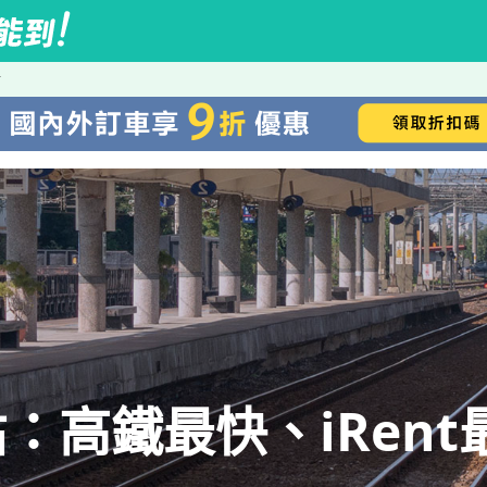
站
：高鐵最快、iRent