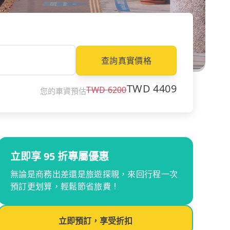
查詢真實價格
TWD
4409
TWD
6200
您的車資預估
立即享 95 折專屬優惠
無論是商務出差還是旅遊探親，來回行程一次
預訂更划算，輕鬆節省旅費！
立即預訂，享受折扣