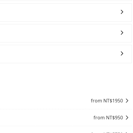
，只要是長途交通且途中遵守台灣法律，無論是清明掃墓、包
效的車輛調度能力，能以市價7~8折提供專車到府服務，是
的限制，實際可停靠的地點與你的上下車地點仍有段距離，在
學生搬家、投票返鄉、商務出差、貴賓來訪、寵物檢疫、預約
縣市接送的需求，tripool都能滿足你。乘車前一天下午五
六件30吋的行李箱，但如有大件行李、衝浪板、樂器、廣告看
統編，在結帳時可以受理，並於乘車後一週內寄出電子收據。
情況下，可以將後座倒放來騰出置物空間。基本上只要不遮住
乘客盡量塞、盡量放。在預定前，建議先丈量好尺寸，並事先
式要看您旅遊的目的地而定。您可以善用大眾運輸，例如：公
便利的出行方式，您也可以選擇使用像是旅步提供的包車服
行程上、下車，不需與旅客共乘。但通常需要提前預約。 客
時間表。不必擔心自己開車的安全風險。但是客運的班次和行
並且不必擔心停車位的問題。但是，計程車的費用相對較高，車
from NT$
1950
from NT$
950