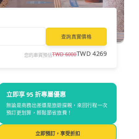
查詢真實價格
TWD
4269
TWD
6000
您的車資預估
立即享 95 折專屬優惠
無論是商務出差還是旅遊探親，來回行程一次
預訂更划算，輕鬆節省旅費！
立即預訂，享受折扣