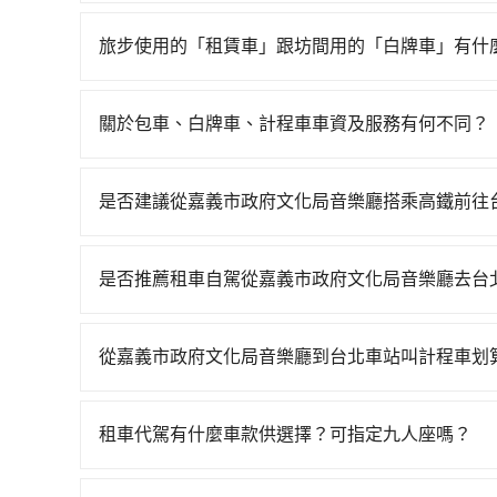
是的，我們提供您付費使用的加點服務，您可以在
旅步使用的「租賃車」跟坊間用的「白牌車」有什
旅步所使用的是符合政府法規的租賃車，車牌以白
為旅步貴賓服務用車。與一些私家車充當營業用車
關於包車、白牌車、計程車車資及服務有何不同？
關法規。
包車、白牌車、計程車三種交通方式的價格及服務
台預定時價格而定，通常愈長程價格CP值愈高。 
是否建議從嘉義市政府文化局音樂廳搭乘高鐵前往
計算延遲費用，最終價格通常要下車時才知。價格
若要從嘉義市政府文化局音樂廳搭高鐵前往台北車站，
不一，如行程有問題，事後無法提供客服申訴處理
嘉義-台北一天最多有59班次高鐵可搭乘。假設從嘉
是否推薦租車自駕從嘉義市政府文化局音樂廳去台
站，叫一輛計程車花費約400元、車程約30分鐘
如果你有台灣駕照且對自己駕駛技術有信心，且在
分鐘，再乘坐67~101分鐘（平均89分）的高鐵從
天就要來回，那在嘉義路邊可隨租隨借的iRent應該
全程加上轉車時間共2小時29分鐘，假設4位同行，
從嘉義市政府文化局音樂廳到台北車站叫計程車划
$115~205承租小轎車，每公里再額外加收$3.
tripool並到府專車接送，則每人平均花費約1,0
如選擇小黃直達，在嘉義可以透過app叫車的有55
$3,100~3,750（金額差異來自於平假日、車款
快23分鐘，但卻要額外支出約440元的交通費，所以
義市政府文化局音樂廳附近的計程車隊，如嘉義幸
時40元路邊停車費用預估進去，但額外的汽車保險與
的。如果你是三人以下要乘車，也可參考tripool
租車代駕有什麼車款供選擇？可指定九人座嗎？
算，價格約為4,955~5,900元間，但如改預約tri
車型，如Toyota Yaris、Prius C、Vio
tripool提供的車型以五人座小轎車、休旅車與九人
tripool都是你從嘉義市政府文化局音樂廳到台北
或九人座可供選擇，而且無人租車最令人詬病的就