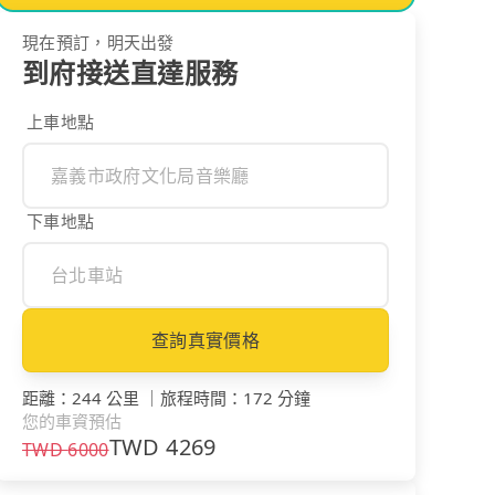
現在預訂，明天出發
到府接送直達服務
上車地點
下車地點
查詢真實價格
距離
：
244 公里
｜
旅程時間
：
172 分鐘
您的車資預估
TWD
4269
TWD
6000