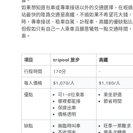
靠。
如果想知道包車或專車接送以外的交通選擇，在經過
站最快的陸路交通是高鐵，不過如果不希望花大錢，iR
時，專車接送、租車自駕、計程車、高鐵的優缺點比
但假如只有自己一人乘車且願意犧牲一點交通時間，來
乘。
項目
tripool 旅步
高鐵
行程時間
170分
-
每人價格
$1,070/人
$1,180/人
優點
可1~8位乘客
乘坐舒適
哪裡都能接
節省時間
保證出車
價格透明
缺點
無臨時叫車
旺季一票難求
不收現金
需多次轉乘