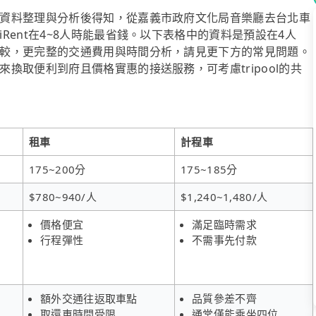
資料整理與分析後得知，從嘉義市政府文化局音樂廳去台北車
ent在4~8人時能最省錢。以下表格中的資料是預設在4人
較，更完整的交通費用與時間分析，請見更下方的常見問題。
換取便利到府且價格實惠的接送服務，可考慮tripool的共
租車
計程車
175~200分
175~185分
$780~940/人
$1,240~1,480/人
價格便宜
滿足臨時需求
行程彈性
不需事先付款
額外交通往返取車點
品質參差不齊
取還車時間受限
通常僅能乘坐四位