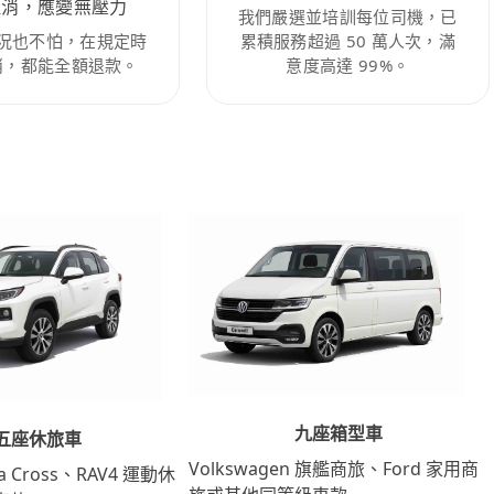
取消，應變無壓力
我們嚴選並培訓每位司機，已
況也不怕，在規定時
累積服務超過 50 萬人次，滿
消，都能全額退款。
意度高達 99%。
九座箱型車
五座休旅車
Volkswagen 旗艦商旅、Ford 家用商
lla Cross、RAV4 運動休