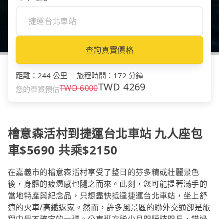
查詢真實價格
距離
：
244 公里
｜
旅程時間
：
172 分鐘
TWD
4269
TWD
6000
您的車資預估
檜意森活村到捷運台北車站 九人座包
車$5690 共乘$2150
在嘉義市的檜意森活村享受了整日的芬多精或壯麗景色
後，身體的疲憊感也隨之而來。此刻，您可能提著滿手的
當地特產與紀念品，只想盡快抵達捷運台北車站，坐上舒
適的火車/高鐵返家。然而，許多風景區的聯外交通卻是旅