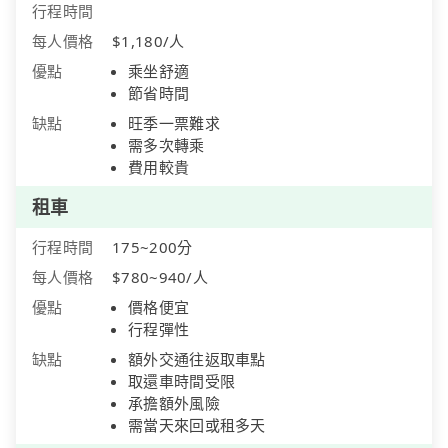
行程時間
每人價格
$1,180/人
優點
乘坐舒適
節省時間
缺點
旺季一票難求
需多次轉乘
費用較貴
租車
行程時間
175~200分
每人價格
$780~940/人
優點
價格便宜
行程彈性
缺點
額外交通往返取車點
取還車時間受限
承擔額外風險
需當天來回或租多天