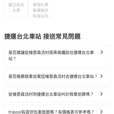
國立政治
美時化學
大學
製藥股份
有限公司
捷運台北車站 接送常見問題
是否建議從檜意森活村搭乘高鐵前往捷運台北車
站？
若要從檜意森活村搭高鐵前往捷運台北車站，高鐵乘坐
舒適、省時、較貴！從最早06:21一直到22:32，嘉義-台
是否推薦租車自駕從檜意森活村去捷運台北車站？
北一天最多有59班次高鐵可搭乘。假設從檜意森活村 (嘉
如果你有台灣駕照且對自己駕駛技術有信心，且在車上
義市東區) 前往最靠近的嘉義高鐵站，叫一輛計程車花費
時不需要閉目養神（因為要自己開車），最重要的是你
約400元、車程約30分鐘。抵達高鐵站後，步行進站、
從檜意森活村到捷運台北車站叫計程車划算嗎？
當天就要來回，那在嘉義路邊可隨租隨借的iRent應該是
現場購票並於月台排隊的時間約15分鐘，再乘坐67~101
如選擇小黃直達，在嘉義可以透過app叫車的有55688台
你最便宜選擇。註冊完iRent的app後，可以每小時
分鐘（平均89分）的高鐵從嘉義站前往台北高鐵站，每
灣大車隊，如果在路邊攔不到車，也可考慮打電話至檜
$115~205承租小轎車，每公里再額外加收$3.2，從檜意
人票價1,080元，再用15分鐘出站。全程加上轉車時間共
tripool有提供包車旅遊嗎？有價格表可參考嗎？