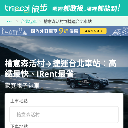
台北包車
檜意森活村到捷運台北車站
檜意森活村→捷運台北車站：高
鐵最快、iRent最省
家庭親子包車
上車地點
下車地點