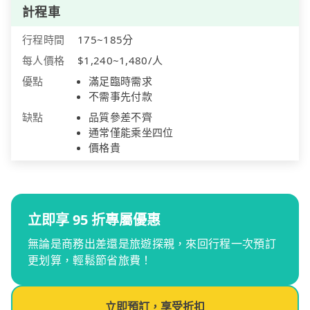
計程車
行程時間
175~185分
每人價格
$1,240~1,480/人
優點
滿足臨時需求
不需事先付款
缺點
品質參差不齊
通常僅能乘坐四位
價格貴
立即享 95 折專屬優惠
無論是商務出差還是旅遊探親，來回行程一次預訂
更划算，輕鬆節省旅費！
立即預訂，享受折扣