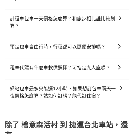
意森活村附近的計程車隊，如嘉義三山&宏陽計程車、嘉
森活村到捷運台北車站的花費預估為$3,100~3,750（金
2小時29分鐘，假設4位同行，高鐵加轉乘之平均每人花
tripool提供全台各地包括捷運台北車站與檜意森活村的
義幸福車隊等叫車看看。依照里程跳錶計算，價格約為
額差異來自於平假日、車款差異、抵達目的地後多久原
費為1,180元。但如果全程使用tripool並到府專車接
包車旅遊，從單純的單趟接送到算時間的計時包車都
4,955~5,900元間，但如改預約tripool可省高達
路返回），雖已將eTag和可能的每小時40元路邊停車費
計程車包車一天價格怎麼算？和旅步相比誰比較划
送，則每人平均花費約1,070元，費時2小時52分鐘。長
有，可彈性選擇2~12小時的服務，滿足家族出遊、朋友
$1,600。綜合以上，無論在價格或服務品質上，tripool
用預估進去，但額外的汽車保險與可能的罰單都需自
算？
距離移動確實搭乘高鐵可以比坐車快23分鐘，但卻要額
聚會、婚喪喜慶等不同的需求。價格透明、無隱藏費
都是你從檜意森活村到捷運台北車站的最佳選擇。
付。再者，和運的iRent只提供最基本的車型，如Toyota
外支出約440元的交通費，所以對於不是這麼趕時間的人
計程車包車的價格通常根據時間或距離計算，包車的價
用，網站試算即真實價格，免去來回電話確認。一天包
Yaris、Prius C、Vios這類乘坐體驗較差的車款，如果人
來說，預約tripool還是比較划算的。如果你是三人以下
格通常是根據時間或距離來計算，而且在不同城市和地
車的價格可能跟其他車隊相差無幾，但是如果只需要短
預定包車自由行時，行程都可以隨便安排嗎？
數超過四位，更是沒有較大的七人座或九人座可供選
要乘車，也可參考tripool的拼車共乘服務，最多可再節
區，價格可能有所不同。另外，計程車包車價格也可能
時數或者單程專車服務者，敢大聲說我們價格絕對最划
擇，而且無人租車最令人詬病的就是車況，打開車門才
省50%的交通費用。
只要不超出您選用的用車時間及行程總公里數，且行程
會因為交通狀況等因素而有所變動。因此，在預定包車
算。網站上可直接挑選小轎車、休旅車、或九人座箱型
發現仍有上一組乘客遺留的垃圾或者撞凹的車門仍未被
沒有到達海拔1500公里以上的山區，行程都是可以依照
之前，最好先詢問清楚具體價格和注意事項。相比之
車，如需10人以上巴士，請來信洽詢。
租車代駕有什麼車款供選擇？可指定九人座嗎？
修理，每一次租車都好像在開樂透一樣。另外，偶爾也
您的需求安排的。
下，旅步的包車服務價格相對更為透明和具體，一般是
會遇到明明已經預約了時間但上一位用戶卻遲遲尚未歸
tripool提供的車型以五人座小轎車、休旅車與九人座箱
按照包車時間和里程、車型來計費，價格在網站上公開
還，又或者要還車時卻偏偏找不到停車位，對於急著用
型車為主，車款品牌以豐田Toyota、福特Ford、福斯
透明，方便客戶可以更加準確地了解行程所需時間和費
網站包車最多只能選12小時，如果想訂包車兩天一
車或者要載其他乘客的人來說就有不小的風險。最後，
VW為主，其中也有少量進口車像凌志Lexus、特斯拉
用。
夜價格怎麼算？該如何訂購？能代訂住宿？
雖然路邊隨租隨還看似方便，但實際使用時還是有其區
Tesla、賓士Benz等高級車款。全部五年內合法營業用
域的限制，實際可停靠的地點與你的上下車地點仍有段
旅步的包車服務是以一天一張訂單的方式計算，如果您
車，百分百無菸車，乘客均有最高500萬乘客險。如果有
距離，在遇到下雨天或者載行李時，就顯得非常不便。
需要連續兩天的包車服務，可以在官網上分開預定兩天
特殊需求或人數較多，需要大T保母車、20人座中巴、
的行程。另外，目前旅步只提供接送服務，暫不提供代
除了 檜意森活村 到 捷運台北車站，還
40人座大巴或遊覽車，可特別填單並另外報價。
訂住宿服務。