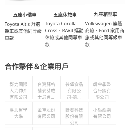
九座箱型車
五座休旅車
五座小轎車
Volkswagen 旗艦
Toyota Corolla
Toyota Altis 舒適
商旅、Ford 家用商
Cross、RAV4 運動
轎車或其他同等級
旅或其他同等級車
休旅或其他同等車
車款
款
款
合作夥伴＆企業用戶
群力國際
台灣蘇格
芸堡食品
韓金季整
人力仲介
蘭麥芽威
有限公
合行銷有
有限公司
士忌會所
司-德行
限公司
股份有限
分公司
臺北醫學
金車股份
公司
聯發科技
小吳娛樂
大學
有限公司
股份有限
有限公司
公司