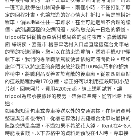
程中最不確定的一環。公車班次稀少且間隔時間長，錯過
一班可能就得在山林間多等一、兩個小時，不僅打亂了原
定的回程計畫，也讓旅遊的好心情大打折扣。若是想搭計
程車，偏遠地區往往一車難求，甚至可能遇到不合理的議
價。請別讓回程的交通問題，成為您完美一日遊的遺憾。
tripool提供從檜意森活村或周邊的彌陀夜市、嘉義城隍
廟-綏靖侯、嘉義市-檜意森活村入口處直達捷運台北車站
的預約接送服務。您可以在結束遊覽前，透過手機APP輕
鬆下單，我們的專業職業駕駛便會依約定時間抵達。您和
旅伴們可以將疲憊的身體安放於我們100%無菸車的舒適
座椅中，將戰利品妥善置於寬敞的後車廂。從景區到車站
的這段路程約需170分鐘，您正好可以利用這段時間小憩
片刻、回味照片。費用4200元起，線上透明試算，讓
tripool為您承接旅途的疲勞，確保您準時、從容地踏上歸
途。
如果想知道包車或專車接送以外的交通選擇，在經過資料
整理與分析後得知，從檜意森活村去捷運台北車站最快的
陸路交通是高鐵，不過如果不希望花大錢，iRent在4~8人
時能最省錢。以下表格中的資料是預設在4人時，專車接