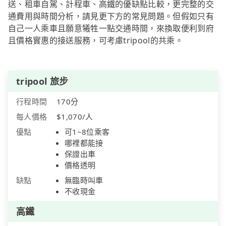
送、租車自駕、計程車、高鐵的優缺點比較，更完整的交
通費用與時間分析，請見更下方的常見問題。但假如只有
自己一人乘車且願意犧牲一點交通時間，來換取便利到府
且價格實惠的接送服務，可考慮tripool的共乘。
tripool 旅步
行程時間
170分
每人價格
$1,070/人
優點
可1~8位乘客
哪裡都能接
保證出車
價格透明
缺點
無臨時叫車
不收現金
高鐵