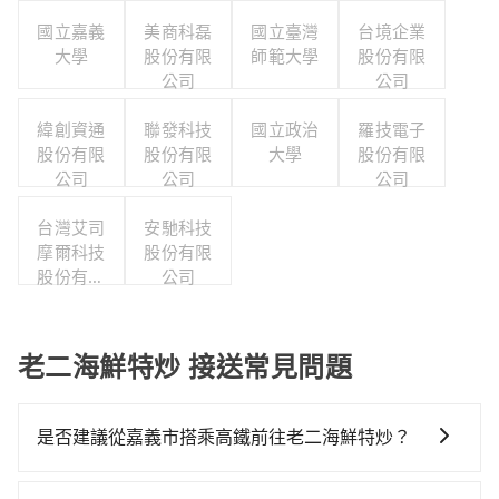
國立嘉義
美商科磊
國立臺灣
台境企業
大學
股份有限
師範大學
股份有限
公司
公司
緯創資通
聯發科技
國立政治
羅技電子
股份有限
股份有限
大學
股份有限
公司
公司
公司
台灣艾司
安馳科技
摩爾科技
股份有限
股份有限
公司
公司
老二海鮮特炒 接送常見問題
是否建議從嘉義市搭乘高鐵前往老二海鮮特炒？
若要從嘉義市區搭高鐵前往老二海鮮特炒，高鐵較貴、