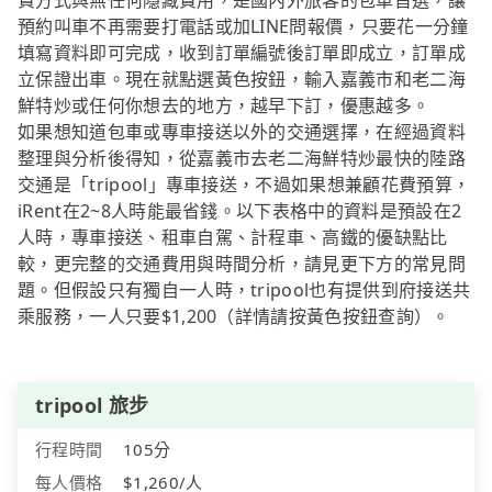
費方式與無任何隱藏費用，是國內外旅客的包車首選，讓
預約叫車不再需要打電話或加LINE問報價，只要花一分鐘
填寫資料即可完成，收到訂單編號後訂單即成立，訂單成
立保證出車。現在就點選黃色按鈕，輸入嘉義市和老二海
鮮特炒或任何你想去的地方，越早下訂，優惠越多。
如果想知道包車或專車接送以外的交通選擇，在經過資料
整理與分析後得知，從嘉義市去老二海鮮特炒最快的陸路
交通是「tripool」專車接送，不過如果想兼顧花費預算，
iRent在2~8人時能最省錢。以下表格中的資料是預設在2
人時，專車接送、租車自駕、計程車、高鐵的優缺點比
較，更完整的交通費用與時間分析，請見更下方的常見問
題。但假設只有獨自一人時，tripool也有提供到府接送共
乘服務，一人只要$1,200（詳情請按黃色按鈕查詢）。
tripool 旅步
行程時間
105分
每人價格
$1,260/人