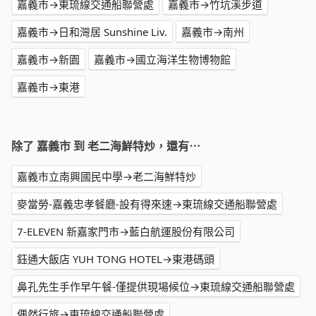
嘉義市→東琉線交通船聯營處
嘉義市→竹坑溪步道
嘉義市→日和灣居 Sunshine Liv.
嘉義市→南州
嘉義市→新園
嘉義市→國立海洋生物博物館
嘉義市→東港
除了 嘉義市 到 老二海鮮特炒，還有⋯
嘉義市立南興國民中學→老二海鮮特炒
麥當勞-嘉義忠孝餐廳-設有得來速→東琉線交通船聯營處
7-ELEVEN 新嘉家門市→藍白航運股份有限公司
鈺通大飯店 YUH TONG HOTEL→東港碼頭
鼻孔先生手作早午餐-僅提供現場候位→東琉線交通船聯營處
偶然行旅→東琉線交通船聯營處