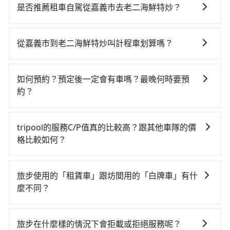
費時！從最早06:59一直到23:30，嘉義-左營一天最多有
是否推薦租車自駕從嘉義市去老二海鮮特炒？
60班次高鐵可搭乘。假設從嘉義市東區前往最靠近的嘉
如果你有台灣駕照且對自己駕駛技術有信心，且在車上
義高鐵站，叫一輛計程車花費約400元、車程約30分
時不需要閉目養神（因為要自己開車），最重要的是你
鐘。抵達高鐵站後，步行進站、現場購票並於月台排隊
從嘉義市到老二海鮮特炒叫計程車划算嗎？
當天就要來回，那在嘉義路邊可隨租隨借的iRent應該是
的時間約15分鐘，再乘坐29~31分鐘（平均30分）的高
如選擇小黃直達，在嘉義可以透過app叫車的有55688台
你最便宜選擇。註冊完iRent的app後，可以每小時
鐵從嘉義站前往左營高鐵站，每人票價410元，再用10
灣大車隊，如果在路邊攔不到車，也可考慮打電話至附
$115~205承租小轎車，每公里再額外加收$3.2，從嘉義
分鐘出站、等待車站前排班的計程車，搭上小黃後約花
如何預約？預定後一定會有車嗎？最晚何時要預
近的計程車隊，如嘉義幸福車隊、嘉義三山&宏陽計程車
市（東區）到老二海鮮特炒的花費預估為
60分鐘、車費1,400元後，抵達老二海鮮特炒 (屏東縣東
約？
等叫車看看。依照里程跳錶計算，價格約為2,895~3,500
$1,900~2,500（金額差異來自於平假日、車款差異、抵
港鎮) 的目的地。全程加上轉車時間共2小時24分鐘，假
如要預約從嘉義市前往老二海鮮特炒的專車接送服務，
元間，但如改預約tripool可省高達$1,000。但如果要考
達目的地後多久原路返回），雖已將eTag和可能的每小
設2位同行，高鐵加轉乘之平均每人花費為1,310元。但
可直接線上輸入上下車地點或地址，三秒內即可查到真
慮到回程，屏東縣僅有合法計程車約370輛，數量約為嘉
時40元路邊停車費用預估進去，但額外的汽車保險與可
tripool的服務C/P值真的比較高？跟其他車隊的價
如果全程使用tripool並到府專車接送，則每人平均花費
實價格，照著步驟填寫完乘客資料與線上刷卡，訂單即
義市的70%、密度僅雙北的0.3%，其叫車的難度是雙北
能的罰單都需自付。再者，和運的iRent只提供最基本的
格比較如何？
約1,260元，費時1小時45分鐘。選擇搭乘高鐵而不預約
成立。在拿到訂單編號後，隨即會在手機上收到簡訊以
市的310倍。綜合以上，無論在價格或服務品質上，
車型，如Toyota Yaris、Prius C、Vios這類乘坐體驗較
包車，不僅每人至少額外負擔50元車資，而且更會額外
在服務品質許可下，乘客當然希望價格越便宜越好，而
及電子郵件確認信，如此就完成預約了，而司機與車輛
tripool都是你從嘉義市到老二海鮮特炒的最佳選擇。
差的車款，如果人數超過四位，更是沒有較大的七人座
浪費39分鐘在轉乘與等車上，現在還不馬上來預約
市場上稍具規模且合法經營的業者，有以短程與城市為
的詳細資料，將於乘車前一晚八點透過SMS和EMAIL提
旅步使用的「租賃車」跟坊間用的「白牌車」有什
或九人座可供選擇，而且無人租車最令人詬病的就是車
tripool！如果你是獨自一人乘車，也可參考tripool的拼
主的台灣大車隊、大都會、LINE Taxi、Uber，機場接送
供。一旦付款完畢，tripool保證出車。一般建議出發前
麼不同？
況，打開車門才發現仍有上一組乘客遺留的垃圾或者撞
車共乘服務，最多可再節省50%的交通費用。
則有肯驛、全鋒、格上租車、和運租車，包車旅遊則是
一天中午以前完成預約，越早下訂價格越低價，如臨時
凹的車門仍未被修理，每一次租車都好像在開樂透一
旅步所使用的是符合政府法規的租賃車，車牌以白底黑
KKDAY、KLOOK、叫車吧等。tripool旅步專注在長程
需要，前一天傍晚五點前仍會收單，最遲如當天下午過
樣。另外，偶爾也會遇到明明已經預約了時間但上一位
字的「R」開頭，受車隊嚴格管理及審核後才可入隊，成
單程接送與跨縣市計時包車，不論從哪邊去哪裡（當然
後乘車，四小時前仍能預約。
旅步在什麼樣的情況下會拒載或拒絕服務呢？
用戶卻遲遲尚未歸還，又或者要還車時卻偏偏找不到停