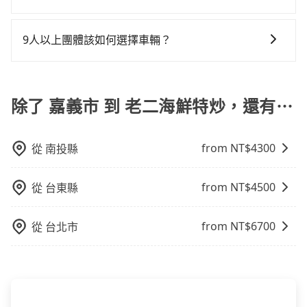
為旅步貴賓服務用車。與一些私家車充當營業用車違法
也包括嘉義市去老二海鮮特炒），全台保證出車。由於
車位，對於急著用車或者要載其他乘客的人來說就有不
當您使用 tripool 旅步乘車日期當天，若發生以下 3 項
接載的「白牌車」不同。旅步所使用的車輛合法且符合
有高效的車輛調度能力，能以市價7~8折提供專車到府服
小的風險。最後，雖然路邊隨租隨還看似方便，但實際
原因，司機有權拒絕服務： 1) 當日搭車人數或行李超過
相關法規。
務，是絕大多數乘客出行的最佳選擇。
9人以上團體該如何選擇車輛？
使用時還是有其區域的限制，實際可停靠的地點與你的
訂購時填寫的數量。請務必確實填寫當日實際攜帶的行
上下車地點仍有段距離，在遇到下雨天或者載行李時，
在Line群組或Facebook社團裡，有司機標榜能提供乘坐
李及乘坐的總人數，包含成人及兒童／嬰幼兒。 2) 孩童
就顯得非常不便。
9人以上之廂型車，其實屬違法。在現行法律下，營業小
同行，卻無自備或加購兒童座椅。提醒您，為了保護孩
客車最多座位數量就是9人，如扣掉司機就只能乘坐8位
除了 嘉義市 到 老二海鮮特炒，還有⋯
童的安全，依道路交通安全規則規定，四歲以下的孩童
乘客，如果要10人以上就是營業大客車的範疇，也就是
必須乘坐兒童座椅。 3) 搭乘寵物友善專車卻沒有裝籠。
中型巴士或大型遊覽車。非法改裝的車輛，不僅與車輛
避免影響行車安全，請您務將寵物置入提籠或提袋內。
from NT$
4300
從
南投縣
行照不符，連司機的駕照都會不符。在路上被警察盤查
請下車終止行程事小，如果發生意外，保險公司可不予
賠償就事大了。千萬別為了省小錢而把朋友親人的安全
from NT$
4500
從
台東縣
給賭上。通常人數沒有超過10位，建議預約一台九人座
與一台小轎車比較划算，如人數超過12位就一定是叫一
from NT$
6700
從
台北市
台中巴比較方便。但也有例外，比方說有些山區或路段
是禁止大客車通行的，建議在預定時最好先與車行或平
台確認。