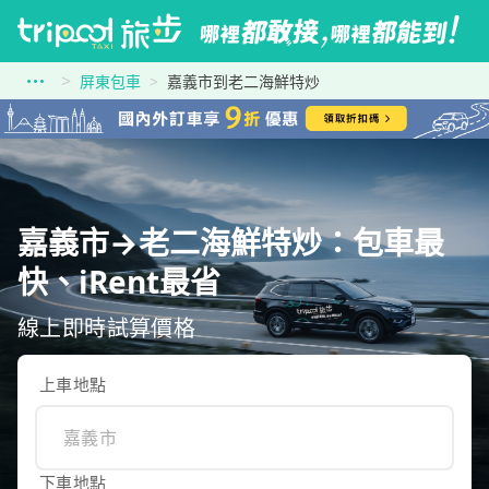
屏東包車
嘉義市到老二海鮮特炒
嘉義市→老二海鮮特炒：包車最
快、iRent最省
線上即時試算價格
上車地點
下車地點