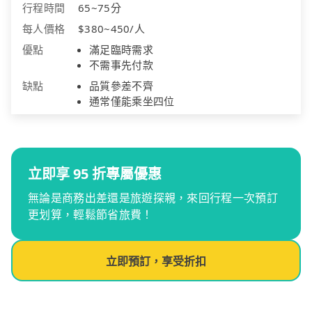
行程時間
65~75分
每人價格
$380~450/人
優點
滿足臨時需求
不需事先付款
缺點
品質參差不齊
通常僅能乘坐四位
立即享 95 折專屬優惠
無論是商務出差還是旅遊探親，來回行程一次預訂
更划算，輕鬆節省旅費！
立即預訂，享受折扣