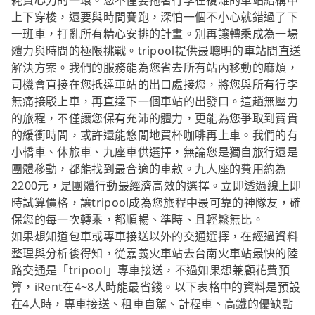
耗費心力的一環。您不僅要拖著行李在複雜的車站結構中
上下穿梭，還要與時間賽跑，深怕一個不小心就錯過了下
一班車，打亂所有精心安排的計畫。別再讓轉乘成為一場
體力與時間的極限挑戰。tripool提供最聰明的車站間直送
解決方案。我們的服務能為您省去所有站內移動的麻煩，
司機會直接在您抵達車站的出口處接您，將您與所有行李
無痛接駁上車，再直達下一個車站的出發口。這趟無壓力
的旅程，不僅讓您保有充沛的體力，更能為您爭取到寶貴
的緩衝時間，或許還能悠閒地買杯咖啡再上車。我們的有
小轎車、休旅車、九座車供選擇，無論您是獨自旅行還是
團體移動，都能找到最合適的車款。九人座的費用約為
2200元，是團體行動最經濟高效的選擇。立即透過線上即
時試算價格，讓tripool成為您旅程中最可靠的神隊友，確
保您的每一次轉乘，都順暢、準時、且輕鬆無比。
如果想知道包車或專車接送以外的交通選擇，在經過資料
整理與分析後得知，從嘉義火車站去台南火車站最快的陸
路交通是「tripool」專車接送，不過如果想兼顧花費預
算，iRent在4~8人時能最省錢。以下表格中的資料是預設
在4人時，專車接送、租車自駕、計程車、高鐵的優缺點