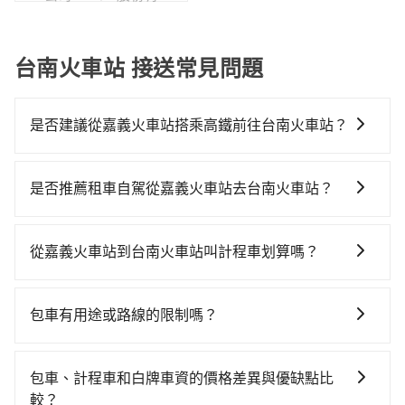
公司
台南火車站 接送常見問題
是否建議從嘉義火車站搭乘高鐵前往台南火車站？
從嘉義火車站搭高鐵去台南火車站絕非最佳選擇，高鐵
較貴、費時、轉車麻煩！嘉義-台南雖然一天最多時有60
是否推薦租車自駕從嘉義火車站去台南火車站？
班車次，從最早06:59到23:30，過了末班車到清晨的時
如果你有台灣駕照且對自己駕駛技術有信心，且在車上
段，還是要找其他交通方案。假設從嘉義火車站 (嘉義市
時不需要閉目養神（因為要自己開車），最重要的是你
西區) 前往最靠近的嘉義高鐵站，叫一輛計程車花費約
從嘉義火車站到台南火車站叫計程車划算嗎？
當天就要來回，那在嘉義路邊可隨租隨借的iRent應該是
400元、車程約23分鐘。抵達高鐵站後，步行進站、現
如選擇小黃直達，在嘉義可以透過app叫車的有55688台
你最便宜選擇。註冊完iRent的app後，可以每小時
場購票並於月台排隊的時間約15分鐘，再乘坐16~18分
灣大車隊，如果在路邊攔不到車，也可考慮打電話至嘉
$115~205承租小轎車，每公里再額外加收$3.2，從嘉義
鐘（平均17分）的高鐵從嘉義站前往台南高鐵站，每人
包車有用途或路線的限制嗎？
義火車站附近的計程車隊，如華麗計程車、大嘉義計程
火車站到台南火車站的花費預估為$1,050~1,500（金額
票價280元，再用5分鐘出站、等待車站前排班的計程
不管是從嘉義火車站前往台南火車站或是全台灣任何地
車、嘉義博愛無線計程車等叫車看看。依照里程跳錶計
差異來自於平假日、車款差異、抵達目的地後多久原路
車，搭上小黃後約花24分鐘、車費300元後，抵達台南
方，只要是長途交通且途中遵守台灣法律，無論是清明
算，價格約為1,495~1,800元間，若改選tripool的專車
返回），雖已將eTag和可能的每小時40元路邊停車費用
包車、計程車和白牌車資的價格差異與優缺點比
火車站 (台南市東區) 的目的地。全程加上轉車時間共1小
掃墓、包車旅遊、參加喜宴/喪禮、就醫回診、登山露
服務可再更便宜。但如果要考慮到回程，台南市僅有合
預估進去，但額外的汽車保險與可能的罰單都需自付。
較？
時24分鐘，假設4位同行，高鐵加轉乘之平均每人花費為