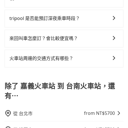
營、學生搬家、投票返鄉、商務出差、貴賓來訪、寵物
法計程車約4,140輛，計程車的密度僅雙北的4.6%，其叫
再者，和運的iRent只提供最基本的車型，如Toyota
460元。但如果全程使用tripool並到府專車接送，則每
包車、計程車或白牌車。主要價格差異和優缺點如下： -
檢疫、預約叫車、機場接送、定期洗腎、包月上下班，
車的難度是雙北市的20倍。雖然嘉義火車站到台南火車
Yaris、Prius C、Vios這類乘坐體驗較差的車款，如果人
人平均花費約440元，費時58分鐘。選擇搭乘高鐵而不
包車：優點是搭乘舒適可以根據自己的需求安排時間和
或者任何跨縣市接送的需求，tripool都能滿足你。乘車
站的跳表小黃可能較為便宜，但當你們人數超過四位
tripool 是否能預訂深夜乘車時段？
數超過四位，更是沒有較大的七人座或九人座可供選
預約包車，不僅每人至少額外負擔20元車資，而且更會
地點上車較客製化。此外，司機還會提供各種旅遊建議
前一天下午五點以前完成預約，隔天保證出車。如需公
時，叫兩輛計程車的費用就貴了，改預約一輛tripool的
擇，而且無人租車最令人詬病的就是車況，打開車門才
額外浪費26分鐘在轉乘與等車上，現在還不馬上來預約
可以的！tripool 旅步全年無休並提供深夜接送服務。
與資訊。長途接送價格比計程車車資更優惠。 - 計程
司報帳打統編，在結帳時可以受理，並於乘車後一週內
九人座廂型車最高可省$700。
發現仍有上一組乘客遺留的垃圾或者撞凹的車門仍未被
tripool！如果你是三人以下要乘車，也可參考tripool的
車：優點是24小時隨叫隨到，價格按錶計費，但若遇交
寄出電子收據。
來回叫車怎麼訂？會比較便宜嗎？
修理，每一次租車都好像在開樂透一樣。另外，偶爾也
拼車共乘服務，最多可再節省50%的交通費用。
通塞車時亦會加收延遲費用，一般屬短程接駁為主。 -
會遇到明明已經預約了時間但上一位用戶卻遲遲尚未歸
為了乘客未來可能的訂單修改或取消，每筆訂單只含一
白牌車：優點是價格相對較低，有的還可喊價。但安全
還，又或者要還車時卻偏偏找不到停車位，對於急著用
趟車的資訊，所以如果需要來回叫車，請分兩筆訂單預
性和服務質量無法保障，需要自行承擔風險，遇到狀況
火車站周邊的交通方式有哪些？
車或者要載其他乘客的人來說就有不小的風險。最後，
定。至於價格已經市場最優惠，並無特別針對來回車趟
事後也無法申訴退費。
雖然路邊隨租隨還看似方便，但實際使用時還是有其區
火車站通常是城市的交通樞紐，以下是火車站常見交通
做額外折扣，但如果手上有優惠代碼，歡迎直接使用，
域的限制，實際可停靠的地點與你的上下車地點仍有段
方式： 公車或客運：乘坐公車或客運到達或離開火車
不限單程或來回。
距離，在遇到下雨天或者載行李時，就顯得非常不便。
站，相對便宜經濟。 計程車：乘坐計程車到達或離開火
除了 嘉義火車站 到 台南火車站，還
車站，方便快捷但昂貴。 捷運/輕軌：通過捷運或輕軌到
有⋯
達或離開火車站，快捷便利。 包車：預定包車到達或離
開火車站，是最便利的，無需與人共乘、快速抵達。
from NT$
5700
從
台北市