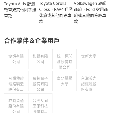
Volkswagen 旗艦
Toyota Corolla
Toyota Altis 舒適
商旅、Ford 家用商
Cross、RAV4 運動
轎車或其他同等級
旅或其他同等級車
休旅或其他同等車
車款
款
款
合作夥伴＆企業用戶
協憶有限
札野有限
統一棒球
世新大學
公司
公司
隊股份有
限公司
台灣積體
羅技電子
臺北醫學
台灣美光
電路製造
股份有限
大學
記憶體股
股份有限
公司
份有限公
公司
司
緯創資通
台灣艾司
股份有限
摩爾科技
公司
股份有限