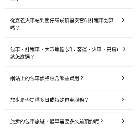
如果你有台灣駕照且對自己駕駛技術有信心，且需要絕
對的時間彈性，最重要的是你當天就要來回，那在嘉義
從嘉義火車站到關仔嶺崁頂福安宮叫計程車划算
路邊可隨租隨借的iRent應該是你最便宜選擇。註冊完
嗎？
iRent的app後，可以每小時$115~205承租小轎車，每
如選擇小黃直達，在嘉義可以透過app叫車的有55688台
公里再額外加收$3.2，從嘉義火車站到關仔嶺崁頂福安
灣大車隊，如果在路邊攔不到車，也可考慮打電話至嘉
宮的花費預估為$400~800（金額差異來自於平假日、車
包車、計程車、大眾運輸 (如：客運、火車、高鐵)
義火車站附近的計程車隊，如大嘉義計程車、大嘉義高
款差異、抵達目的地後多久原路返回），雖已將eTag和
該怎麼選？
鐵車隊、華麗計程車等叫車看看。依照里程跳錶計算，
可能的每小時40元路邊停車費用預估進去，但額外的汽
在選擇交通方式時，您可依下列建議的考慮因素做選
價格約為355~400元間。但如果要考慮到回程，台南市
車保險與可能的罰單都需自付。再者，和運的iRent只提
擇： 預算：不同交通工具價格不同，可先確定您的預
僅有合法計程車約4,140輛，計程車的密度僅雙北的
供最基本的車型，如Toyota Yaris、Prius C、Vios這類
網站上的包車價格包含哪些費用？
算。計程車最貴，而大眾運輸通常較便宜。 行程：需多
4.6%，其叫車的難度是雙北市的20倍。雖然嘉義火車站
乘坐體驗較差的車款，如果人數超過四位，更是沒有較
網站上的價格已包含基本車趟所有費用，即最高 300 萬
點停留的行程建議可選可客製化行程的包車，如果時間
到關仔嶺崁頂福安宮的跳表小黃可能較為便宜，但仍有
大的七人座或九人座可供選擇，而且無人租車最令人詬
乘客險、司機小費、營業稅等，不會再有其他額外的費
比較寬鬆且不介意耗時轉乘可選大眾運輸或較貴的計程
臨時攔不到車以及計程車司機不跳錶計費的風險，如你
旅步是否提供多日或特殊包車服務？
病的就是車況，打開車門才發現仍有上一組乘客遺留的
用產生。
車。 旅行人數：人數多時包車較方便舒適且每個人攤提
們人數在五人以上，分坐兩台計程車就不太方便，反而
垃圾或者撞凹的車門仍未被修理，每一次租車都好像在
若您有多日或特殊包車需求，您可以先來信旅步，會有
下來的車資也比較便宜，人數少可搭乘大眾運輸或計程
能事先預約且品質穩定的tripool，可能更適合你。
開樂透一樣。另外，偶爾也會遇到明明已經預約了時間
專人回覆您。
車。 時間：需在特定時間到達目的地可選包車或計程
旅步的包車旅遊，最早需要多久前預約呢？
但上一位用戶卻遲遲尚未歸還，又或者要還車時卻偏偏
車，不趕時間即可選用大眾運輸。 便利性：需要便利性
找不到停車位，對於急著用車或者要載其他乘客的人來
當您的行程確定後，建議盡早預訂包車服務，因為旅步
和方便性可選包車和計程車，喜歡探險和體驗當地文化
說就有不小的風險。最後，雖然路邊隨租隨還看似方