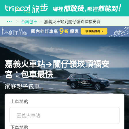
台南包車
嘉義火車站到關仔嶺崁頂福安宮
嘉義火車站→關仔嶺崁頂福安
宮：包車最快
家庭親子包車
上車地點
下車地點