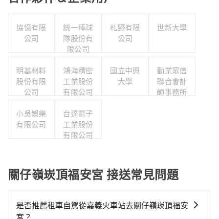
協憶有限
統一棒球
札野有限
世新大學
公司
隊股份有
公司
限公司
明基材料
鴻海精密
國立中興
勤業眾信
股份有限
工業股份
大學
聯合會計
公司
有限公司
師事務所
小吳娛樂
台達電子
有限公司
工業股份
有限公司
關仔嶺崁頂福安宮 接送常見問題
是否推薦租車自駕從嘉義火車站去關仔嶺崁頂福安
宮？