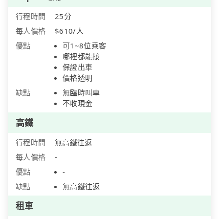
行程時間
25分
每人價格
$610/人
優點
可1~8位乘客
哪裡都能接
保證出車
價格透明
缺點
無臨時叫車
不收現金
高鐵
行程時間
無高鐵往返
每人價格
-
優點
-
缺點
無高鐵往返
租車