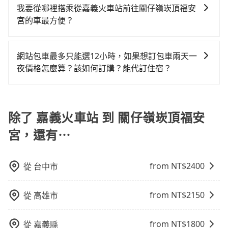
提供早鳥優惠，您越早預訂就能享有更優惠的價格。所
我要從哪裡搭乘從嘉義火車站前往關仔嶺崁頂福安
則可搭乘大眾運輸。
便，但實際使用時還是有其區域的限制，實際可停靠的
以不妨趁早訂購，享受更划算的價格。
宮的車最方便？
地點與你的上下車地點仍有段距離，在遇到下雨天或者
載行李時，就顯得非常不便。
tripool提供到府專車接送服務，不論在台灣本島哪個角
落，只要有路能到、Google地圖上能標註、GPS上能找
網站包車最多只能選12小時，如果想訂包車兩天一
得到，我們就保證發車。直接在官網上輸入住家地址、
夜價格怎麼算？該如何訂購？能代訂住宿？
辦公大樓、飯店民宿、各地車站、機場航廈、甚至風景
旅步的包車服務是以一天一張訂單的方式計算，如果您
區，我們司機都會依照訂單上的資訊依約接送。
需要連續兩天的包車服務，可以在官網上分開預定兩天
的行程。另外，目前旅步只提供接送服務，暫不提供代
除了 嘉義火車站 到 關仔嶺崁頂福安
訂住宿服務。
宮，還有⋯
from NT$
2400
從
台中市
from NT$
2150
從
高雄市
from NT$
1800
從
嘉義縣