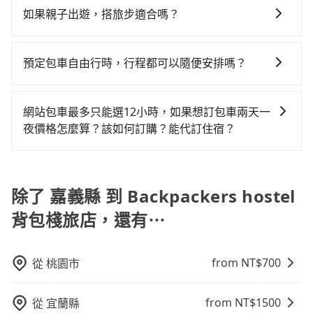
費，看乘客是外地人便漫天喊價或恣意繞路。但如果全
遇塞車、停紅燈時等低速行駛時還需額外加價不同，旅
之前，最好先詢問清楚具體價格和注意事項。相比之
然嘉義縣到Backpackers hostel 背包棧旅店的跳表小黃
如果親子出遊，搭旅步適合嗎？
程使用tripool並到府專車接送，則每人平均花費約
步費用比計程車低，且能讓您更能輕鬆掌握交通開支。
下，旅步的包車服務價格相對更為透明和具體，一般是
可能較為便宜，但當你們人數超過四位時，叫兩輛計程
1,830元，費時4小時26分鐘。長距離移動確實搭乘高鐵
適合的，另外旅步也特別為您心愛的寶貝準備了兒童座
按照包車時間和里程、車型來計費，價格在網站上公開
車的費用就貴了，改預約一輛tripool的九人座廂型車最
可以比坐車快5分鐘，但卻要額外支出約1,450元的交通
椅及兒童用增高墊供您選購(租借300元/個)，讓您和孩子
透明，方便客戶可以更加準確地了解行程所需時間和費
預定包車自由行時，行程都可以隨便安排嗎？
高可省$3,900。
費，所以對於不是這麼趕時間的人來說，預約tripool還
出遊時安全更有保障。
用。
是比較划算的。如果你是三人以下要乘車，也可參考
只要不超出您選用的用車時間及行程總公里數，且行程
tripool的拼車共乘服務，最多可再節省50%的交通費
沒有到達海拔1500公里以上的山區，行程都是可以依照
網站包車最多只能選12小時，如果想訂包車兩天一
用。
您的需求安排的。
夜價格怎麼算？該如何訂購？能代訂住宿？
旅步的包車服務是以一天一張訂單的方式計算，如果您
需要連續兩天的包車服務，可以在官網上分開預定兩天
的行程。另外，目前旅步只提供接送服務，暫不提供代
除了 嘉義縣 到 Backpackers hostel
訂住宿服務。
背包棧旅店，還有⋯
from NT$
700
從
桃園市
from NT$
1500
從
宜蘭縣