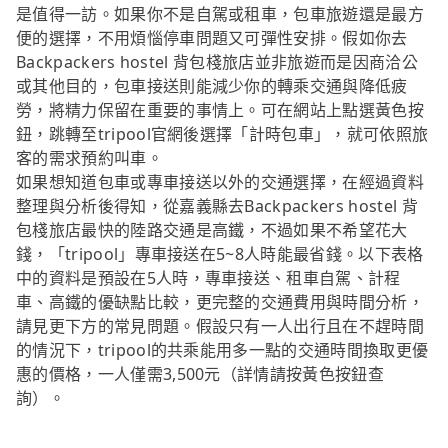
是值得一訪。如果你不是自駕或租車，包車旅遊還是最方
便的選擇，不用煩惱停車問題又可彈性安排。假如你去
Backpackers hostel 背包棧旅店並非旅遊而是因商洽公
或其他目的，包車接送則能減少你的轉乘交通與降低疲
勞，將精力保留在重要的事情上。可在網站上點選黃色按
鈕，跳轉至tripool官網後選擇「計時包車」，就可依照旅
客的需求預約叫車。
如果想知道包車或專車接送以外的交通選擇，在經過資料
整理與分析後得知，從嘉義縣去Backpackers hostel 背
包棧旅店最快的陸路交通是高鐵，不過如果不希望花大
錢，「tripool」專車接送在5~8人時能最省錢。以下表格
中的資料是預設在5人時，專車接送、租車自駕、計程
車、高鐵的優缺點比較，更完整的交通費用與時間分析，
請見更下方的常見問題。假設只有一人出行且在不趕時間
的情況下，tripool的共乘能用多一點的交通時間換取更優
惠的價格，一人僅需3,500元（詳情請按黃色按鈕查
詢）。