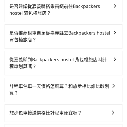
是否建議從嘉義縣搭乘高鐵前往Backpackers
hostel 背包棧旅店？
若要從嘉義縣搭高鐵前往Backpackers hostel 背包棧旅
店，高鐵省時、較貴，且難叫計程車前往高鐵站！從最
是否推薦租車自駕從嘉義縣去Backpackers hostel
早06:21一直到22:32，嘉義-台北一天最多有59班次高鐵
背包棧旅店？
可搭乘。假設從嘉義縣阿里山鄉前往最靠近的嘉義高鐵
如果你考慮租車自駕，很不幸的，嘉義縣境內沒多少間
站，叫一輛計程車花費約2,600元、車程約145分鐘。抵
租車公司可選，甚至離你所在位置甚遠，如果不想額外
達高鐵站後，步行進站、現場購票並於月台排隊的時間
從嘉義縣到Backpackers hostel 背包棧旅店叫計
花時間搭車前往鄰近市區租車，也不想花大錢叫計程車
約15分鐘，再乘坐67~101分鐘（平均89分）的高鐵從嘉
程車划算嗎？
前往Backpackers hostel 背包棧旅店，tripool直達專
義站前往台北高鐵站，每人票價1,080元，再用15分鐘出
如選擇小黃直達，在嘉義可以透過app叫車的有55688台
車就是你最佳選擇。
站，最後再根據距離的遠近或者天候狀況，決定是步行
灣大車隊。依照里程跳錶計算，價格約為6,515~9,800元
一段路或者搭乘公車抵達最終的目的地。全程加上轉車
計程車包車一天價格怎麼算？和旅步相比誰比較划
間，但如改預約tripool可省高達$2,800。但如果你無法
時間共4小時21分鐘，假設5位同行，高鐵加轉乘之平均
算？
提前預約，或偏好臨時叫車，那要注意嘉義縣僅有合法
每人花費為2,120元。不過嘉義縣領有合法執照的計程車
計程車包車的價格通常根據時間或距離計算，包車的價
計程車約330輛，計程車密度為雙北的0.4%，也就是說
僅有300多輛，計程車的密度為雙北的0.4%，換句話
格通常是根據時間或距離來計算，而且在不同城市和地
要臨時叫到小黃的難度是台北或新北的200倍之多。再加
旅步包車接送價格比計程車便宜嗎？
說，臨時要叫小黃的難度是雙北大城市的200倍。縱使幸
區，價格可能有所不同。另外，計程車包車價格也可能
上嘉義縣有些計程車司機不按錶計費，約有47%會採現
運攔到一輛小黃了，嘉義縣少部分小黃司機不按表收
旅步的車資採固定費率與計程車需依行駛距離計費、且
會因為交通狀況等因素而有所變動。因此，在預定包車
場議價，建議最好先上網預約，以免當場被坑受騙。雖