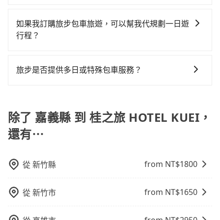
確認庫存再行租用，每個300元。當然，更鼓勵父母自行
貴了，改預約一輛tripool的九人座廂型車最高可省
況，打開車門才發現仍有上一組乘客遺留的垃圾或者撞
平均花費約1,060元，費時2小時47分鐘。選擇搭乘高鐵
為了乘客未來可能的訂單修改或取消，每筆訂單只含一
訂單即成立。在拿到訂單編號後，隨即會在手機上收到
攜帶汽車座椅，不僅家中小寶貝坐的舒適習慣。
$1,400。
凹的車門仍未被修理，每一次租車都好像在開樂透一
而不預約包車，不僅每人至少額外負擔50元車資，而且
趟車的資訊，所以如果需要來回叫車，請分兩筆訂單預
簡訊以及電子郵件確認信，如此就完成預約了，而司機
如果我訂購旅步包車旅遊，可以幫我代規劃一日遊
樣。另外，偶爾也會遇到明明已經預約了時間但上一位
更會額外浪費45分鐘在轉乘與等車上，現在還不馬上來
定。至於價格已經市場最優惠，並無特別針對來回車趟
與車輛的詳細資料，將於乘車前一晚八點透過SMS和
行程？
用戶卻遲遲尚未歸還，又或者要還車時卻偏偏找不到停
預約tripool！如果你是三人以下要乘車，也可參考
做額外折扣，但如果手上有優惠代碼，歡迎直接使用，
EMAIL提供。一旦付款完畢，tripool保證出車。一般建
車位，對於急著用車或者要載其他乘客的人來說就有不
tripool的拼車共乘服務，最多可再節省50%的交通費
抱歉！目前旅步的包車服務只能提供交通接送服務，暫
不限單程或來回。
議出發前一天中午以前完成預約，越早下訂價格越低
小的風險。最後，雖然路邊隨租隨還看似方便，但實際
用。
時還沒有規劃行程的服務。
價，如臨時需要，前一天傍晚五點前仍會收單，最遲如
旅步是否提供多日或特殊包車服務？
使用時還是有其區域的限制，實際可停靠的地點與你的
當天下午過後乘車，四小時前仍能預約。
上下車地點仍有段距離，在遇到下雨天或者載行李時，
若您有多日或特殊包車需求，您可以先來信旅步，會有
就顯得非常不便。
專人回覆您。
除了 嘉義縣 到 桂之旅 HOTEL KUEI，
還有⋯
from NT$
1800
從
新竹縣
from NT$
1650
從
新竹市