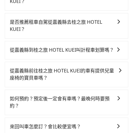
KUEI？
若要從嘉義縣搭高鐵前往桂之旅 HOTEL KUEI，高鐵較
貴、費時，且難叫計程車前往高鐵站！從最早06:21一直
是否推薦租車自駕從嘉義縣去桂之旅 HOTEL
到23:27，嘉義-台中一天最多有60班次高鐵可搭乘。假
KUEI？
設從嘉義縣阿里山鄉前往最靠近的嘉義高鐵站，叫一輛
如果你有台灣駕照且對自己駕駛技術有信心，且在車上
計程車花費約2,600元、車程約145分鐘。抵達高鐵站
時不需要閉目養神（因為要自己開車），最重要的是你
後，步行進站、現場購票並於月台排隊的時間約15分
從嘉義縣到桂之旅 HOTEL KUEI叫計程車划算嗎？
當天就要來回，那在嘉義路邊可隨租隨借的iRent應該是
鐘，再乘坐22~35分鐘（平均28分）的高鐵從嘉義站前
如選擇小黃直達，在嘉義可以透過app叫車的有55688台
你最便宜選擇。註冊完iRent的app後，可以每小時
往台中高鐵站，每人票價380元，再用10分鐘出站、等
灣大車隊。依照里程跳錶計算，價格約為3,435~5,200元
$115~205承租小轎車，每公里再額外加收$3.2，從嘉義
待車站前排班的計程車，搭上小黃後約花20分鐘、車費
從嘉義縣前往桂之旅 HOTEL KUEI的車有提供兒童
間，但如改預約tripool可省高達$1,000。但如果你無法
縣（阿里山鄉）到桂之旅 HOTEL KUEI的花費預估為
300元後，抵達桂之旅 HOTEL KUEI (台中市西屯區) 的
座椅的寶貝車嗎？
提前預約，或偏好臨時叫車，那要注意嘉義縣僅有合法
$2,400~3,050（金額差異來自於平假日、車款差異、抵
目的地。全程加上轉車時間共3小時32分鐘，假設4位同
台灣法律有規定，無論年紀大小，所有乘客乘車時均需
計程車約330輛，計程車密度為雙北的0.4%，也就是說
達目的地後多久原路返回），雖已將eTag和可能的每小
行，高鐵加轉乘之平均每人花費為1,110元。不過嘉義縣
繫好安全帶，如四歲以下或身高不足的幼童無法正常綁
要臨時叫到小黃的難度是台北或新北的200倍之多。再加
時40元路邊停車費用預估進去，但額外的汽車保險與可
如何預約？預定後一定會有車嗎？最晚何時要預
領有合法執照的計程車僅有300多輛，計程車的密度為雙
安全帶，則需使用嬰兒/兒童座椅或輔以增高墊。如有幼
上嘉義縣有些計程車司機不按錶計費，約有47%會採現
能的罰單都需自付。再者，和運的iRent只提供最基本的
約？
北的0.4%，換句話說，臨時要叫小黃的難度是雙北大城
童同行，在預訂tripool的寶貝車時，可以直接在網站勾
場議價，建議最好先上網預約，以免當場被坑受騙。雖
車型，如Toyota Yaris、Prius C、Vios這類乘坐體驗較
市的200倍。縱使幸運攔到一輛小黃了，嘉義縣少部分小
如要預約從嘉義縣前往桂之旅 HOTEL KUEI的專車接送
選租用適合1~4歲的兒童汽車座椅或4歲以上的增高墊，
然嘉義縣到桂之旅 HOTEL KUEI的跳表小黃可能較為便
差的車款，如果人數超過四位，更是沒有較大的七人座
黃司機不按表收費，看乘客是外地人便漫天喊價或恣意
服務，可直接線上輸入上下車地點或地址，三秒內即可
如有新生兒需要0~1歲的嬰兒後向汽座，可先向客服人員
宜，但當你們人數超過四位時，叫兩輛計程車的費用就
來回叫車怎麼訂？會比較便宜嗎？
或九人座可供選擇，而且無人租車最令人詬病的就是車
繞路。但如果全程使用tripool並到府專車接送，則每人
查到真實價格，照著步驟填寫完乘客資料與線上刷卡，