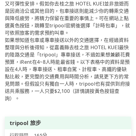
又可彈性安排。假如你去桂之旅 HOTEL KUEI並非旅遊而
是因商洽公或其他目的，包車接送則能減少你的轉乘交通
與降低疲勞，將精力保留在重要的事情上。可在網站上點
選黃色按鈕，跳轉至tripool官網後選擇「計時包車」，就
可依照旅客的需求預約叫車。
如果想知道包車或專車接送以外的交通選擇，在經過資料
整理與分析後得知，從嘉義縣去桂之旅 HOTEL KUEI最快
的陸路交通是「tripool」專車接送，不過如果想兼顧花費
預算，iRent在4~8人時能最省錢。以下表格中的資料是預
設在4人時，專車接送、租車自駕、計程車、高鐵的優缺
點比較，更完整的交通費用與時間分析，請見更下方的常
見問題。但假設只有獨自一人時，tripool也有提供到府接
送共乘服務，一人只要$2,100（詳情請按黃色按鈕查
詢）。
tripool 旅步
行程時間
165分