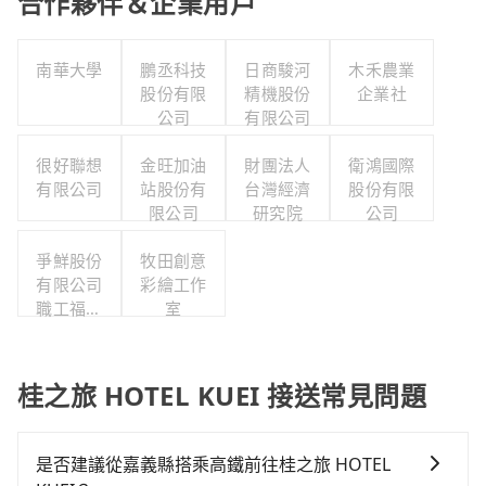
合作夥伴＆企業用戶
南華大學
鵬丞科技
日商駿河
木禾農業
股份有限
精機股份
企業社
公司
有限公司
很好聯想
金旺加油
財團法人
衛鴻國際
有限公司
站股份有
台灣經濟
股份有限
限公司
研究院
公司
爭鮮股份
牧田創意
有限公司
彩繪工作
職工福利
室
委員會
桂之旅 HOTEL KUEI 接送常見問題
是否建議從嘉義縣搭乘高鐵前往桂之旅 HOTEL