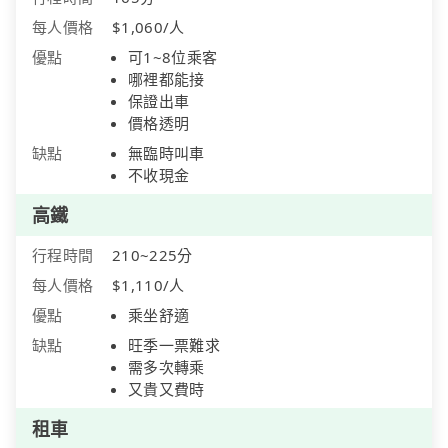
每人價格
$1,060/人
優點
可1~8位乘客
哪裡都能接
保證出車
價格透明
缺點
無臨時叫車
不收現金
高鐵
行程時間
210~225分
每人價格
$1,110/人
優點
乘坐舒適
缺點
旺季一票難求
需多次轉乘
又貴又費時
租車