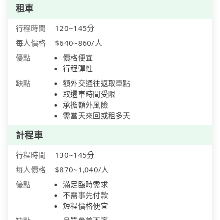
租車
行程時間
120~145分
每人價格
$640~860/人
優點
價格便宜
行程彈性
缺點
額外交通往返取車點
取還車時間受限
承擔額外風險
需當天來回或租多天
計程車
行程時間
130~145分
每人價格
$870~1,040/人
優點
滿足臨時需求
不需事先付款
短程價格便宜