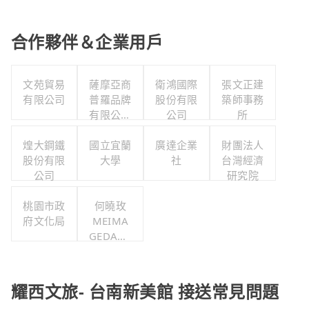
合作夥伴＆企業用戶
文苑貿易
薩摩亞商
衛鴻國際
張文正建
有限公司
普羅品牌
股份有限
築師事務
有限公司
公司
所
台灣分公
煌大鋼鐵
國立宜蘭
司
廣達企業
財團法人
股份有限
大學
社
台灣經濟
公司
研究院
桃園市政
何曉玫
府文化局
MEIMA
GEDANC
E舞團
耀西文旅- 台南新美館 接送常見問題