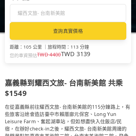
查詢真實價格
距離
：
105 公里
｜
旅程時間
：
113 分鐘
TWD
3139
TWD
4400
您的車資預估
嘉義縣到耀西文旅- 台南新美館 共乘
$1549
在從嘉義縣前往耀西文旅- 台南新美館的115分鐘路上，有
些旅客沿途會造訪臺中市賴厝廍元保宮、Long Yun
Leisure Farm、奮起湖車站，但如想盡快入住飯店/民
宿，在辦好check-in之後，耀西文旅- 台南新美館周邊的