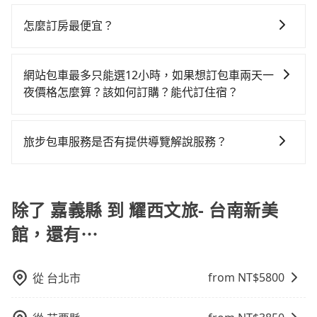
如要預約從嘉義縣前往耀西文旅- 台南新美館的專車接送
西區的計程車也不是這麼好叫，建議事先做好規劃。再
差的車款，如果人數超過四位，更是沒有較大的七人座
使幸運攔到一輛小黃了，嘉義縣少部分小黃司機不按表
服務，可直接線上輸入上下車地點或地址，三秒內即可
加上嘉義縣有些計程車司機不按錶計費，約有47%會採
怎麼訂房最便宜？
或九人座可供選擇，而且無人租車最令人詬病的就是車
收費，看乘客是外地人便漫天喊價或恣意繞路。但如果
查到真實價格，照著步驟填寫完乘客資料與線上刷卡，
現場議價，建議最好先上網預約，以免當場被坑受騙。
況，打開車門才發現仍有上一組乘客遺留的垃圾或者撞
全程使用tripool並到府專車接送，則每人平均花費約
現在旅客預訂飯店已經很少透過旅行社，大多是透過
訂單即成立。在拿到訂單編號後，隨即會在手機上收到
雖然嘉義縣到耀西文旅- 台南新美館的跳表小黃可能較為
凹的車門仍未被修理，每一次租車都好像在開樂透一
560元，費時1小時53分鐘。選擇搭乘高鐵而不預約包
OTA (online travel agent) 來完成，除了可以快速依據
簡訊以及電子郵件確認信，如此就完成預約了，而司機
網站包車最多只能選12小時，如果想訂包車兩天一
便宜，但當你們人數超過四位時，叫兩輛計程車的費用
樣。另外，偶爾也會遇到明明已經預約了時間但上一位
車，不僅每人至少額外負擔200元車資，而且更會額外浪
地區、價位、人數、特殊需求來搜尋適合的旅店與房
與車輛的詳細資料，將於乘車前一晚八點透過SMS和
夜價格怎麼算？該如何訂購？能代訂住宿？
就貴了，改預約一輛tripool的九人座廂型車最高可省
用戶卻遲遲尚未歸還，又或者要還車時卻偏偏找不到停
費時間在轉乘與等車上，現在還不馬上來預約tripool！
型，更重要的是通常價格是官網的6~8折，如果又有加入
EMAIL提供。一旦付款完畢，tripool保證出車。一般建
$1,500。
車位，對於急著用車或者要載其他乘客的人來說就有不
如果你是三人以下要乘車，也可參考tripool的拼車共乘
旅步的包車服務是以一天一張訂單的方式計算，如果您
會員或者使用特定的信用卡，還可以累積點數做現金回
議出發前一天中午以前完成預約，越早下訂價格越低
小的風險。最後，雖然路邊隨租隨還看似方便，但實際
服務，最多可再節省50%的交通費用。
需要連續兩天的包車服務，可以在官網上分開預定兩天
饋或未來換取免費的住房。台灣人常用的線上訂房平台
價，如臨時需要，前一天傍晚五點前仍會收單，最遲如
旅步包車服務是否有提供導覽解說服務？
使用時還是有其區域的限制，實際可停靠的地點與你的
的行程。另外，目前旅步只提供接送服務，暫不提供代
有Booking.com、Agoda.com、Hotels.com、
當天下午過後乘車，四小時前仍能預約。
上下車地點仍有段距離，在遇到下雨天或者載行李時，
抱歉！目前旅步的包車服務暫無提供導覽服務，如果您
訂住宿服務。
Expedia.com、Trip.com等。正常來說，線上刷卡付款
就顯得非常不便。
需要導覽服務，可事先透過電子郵件
完後預定就完成，事先不用電話確認空房，事後也不用
booking@tripool.app聯繫我們，將有專人協助回覆確
除了 嘉義縣 到 耀西文旅- 台南新美
告知付款完畢，一切都能在網路上操作。但有些較冷門
認是否能協助安排。
或規模較小的飯店，有可能再多平台同時上架而發生超
館，還有⋯
賣的現象，便有可能到了現場卻沒房可住的窘境，所以
在預定時要不選擇評分高、評論多的飯店，不然就是還
要再人工電話與飯店確認。預訂民宿方面，如不怕麻
from NT$
5800
從
台北市
煩，有些時候直接打電話問的價格可能比民宿訂房網來
得便宜，但缺點就是多數要匯款並再人工確認。假如不