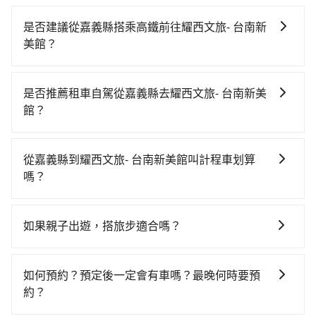
是否建議從嘉義縣搭乘高鐵前往耀西文旅- 台南新
美館？
從嘉義搭高鐵去耀西文旅- 台南新美館絕非最佳選擇，高
鐵較貴、費時，且難叫計程車前往高鐵站！嘉義-台南雖
是否推薦租車自駕從嘉義縣去耀西文旅- 台南新美
然一天最多時有60班車次，從最早06:59到23:30，過了
館？
末班車到清晨的時段，還是要找其他交通方案。假設從
如果你有台灣駕照且對自己駕駛技術有信心，且在車上
嘉義縣竹崎鄉前往最靠近的嘉義高鐵站，叫一輛計程車
時不需要閉目養神（因為要自己開車），最重要的是你
花費約900元、車程約45分鐘。抵達高鐵站後，步行進
從嘉義縣到耀西文旅- 台南新美館叫計程車划算
當天就要來回，那在嘉義路邊可隨租隨借的iRent應該是
站、現場購票並於月台排隊的時間約15分鐘，再乘坐
嗎？
你最便宜選擇。註冊完iRent的app後，可以每小時
16~18分鐘（平均17分）的高鐵從嘉義站前往台南高鐵
如選擇小黃直達，在嘉義可以透過app叫車的有55688台
$115~205承租小轎車，每公里再額外加收$3.2，從嘉義
站，每人票價280元，再用5分鐘出站、等待車站前排班
灣大車隊，如果在路邊攔不到車，也可考慮打電話至附
縣（竹崎鄉）到耀西文旅- 台南新美館的花費預估為
的計程車，搭上小黃後約花35分鐘、車費300元後，抵
如果親子出遊，搭旅步適合嗎？
近的計程車隊，如東南計程車、上和東南計程車等叫車
$1,600~2,150（金額差異來自於平假日、車款差異、抵
達耀西文旅- 台南新美館 (台南市中西區) 的目的地。全程
適合的，另外旅步也特別為您心愛的寶貝準備了兒童座
看看。依照里程跳錶計算，價格約為2,175~2,600元間。
達目的地後多久原路返回），雖已將eTag和可能的每小
加上轉車時間共1小時55分鐘，假設5位同行，高鐵加轉
椅及兒童用增高墊供您選購(租借300元/個)，讓您和孩子
不過嘉義縣僅有合法計程車約330輛，計程車密度為雙北
時40元路邊停車費用預估進去，但額外的汽車保險與可
如何預約？預定後一定會有車嗎？最晚何時要預
乘之平均每人花費為760元。不過嘉義縣領有合法執照的
出遊時安全更有保障。
的0.4%，也就是說要臨時叫到小黃的難度是台北或新北
能的罰單都需自付。再者，和運的iRent只提供最基本的
約？
計程車僅有300多輛，計程車的密度為雙北的0.4%，換
的200倍之多。如果當天或隔天也要原路返回，台南市中
車型，如Toyota Yaris、Prius C、Vios這類乘坐體驗較
句話說，臨時要叫小黃的難度是雙北大城市的200倍。縱