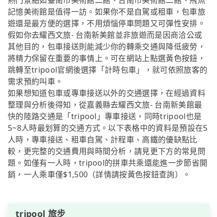
熱門景點如臺南市美術館二館、台南市美術館二館、飛魚
記憶美術館是值得一訪。如果你不是自駕或租車，包車旅
遊還是最方便的選擇，不用煩惱停車問題又可彈性安排。
假如你去耀西文旅- 台南新美館並非旅遊而是因商洽公或
其他目的，包車接送則能減少你的轉乘交通與降低疲勞，
將精力保留在重要的事情上。可在網站上點選黃色按鈕，
跳轉至tripool官網後選擇「計時包車」，就可依照旅客的
需求預約叫車。
如果想知道包車或專車接送以外的交通選擇，在經過資料
整理與分析後得知，從嘉義縣去耀西文旅- 台南新美館最
快的陸路交通是「tripool」專車接送，同時tripool也是
5~8人時最划算的交通方式。以下表格中的資料是預設在5
人時，專車接送、租車自駕、計程車、高鐵的優缺點比
較，更完整的交通費用與時間分析，請見更下方的常見問
題。如僅有一人時，tripool的拼車共乘還能進一步節省開
銷，一人乘車僅$1,500（詳情請按黃色按鈕查詢）。
tripool 旅步