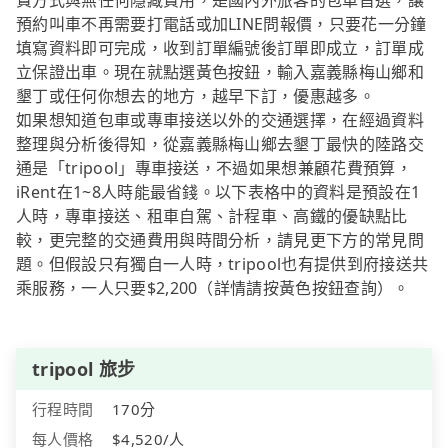
費方式與無任何隱藏費用，是國內外旅客的包車首選，讓
預約叫車不再需要打電話或加LINE問報價，只要花一分鐘
填寫資料即可完成，收到訂單編號後訂單即成立，訂單成
立保證出車。現在就點選黃色按鈕，輸入嘉義縣梅山鄉和
墾丁或任何你想去的地方，越早下訂，優惠越多。
如果想知道包車或專車接送以外的交通選擇，在經過資料
整理與分析後得知，從嘉義縣梅山鄉去墾丁最快的陸路交
通是「tripool」專車接送，不過如果想兼顧花費預算，
iRent在1~8人時能最省錢。以下表格中的資料是預設在1
人時，專車接送、租車自駕、計程車、高鐵的優缺點比
較，更完整的交通費用與時間分析，請見更下方的常見問
題。但假設只有獨自一人時，tripool也有提供到府接送共
乘服務，一人只要$2,200（詳情請按黃色按鈕查詢）。
tripool 旅步
行程時間
170分
每人價格
$4,520/人