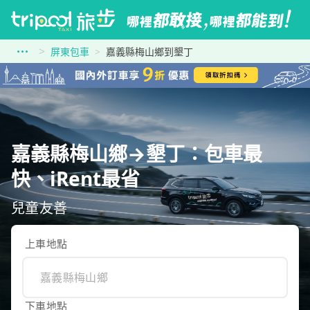
屏東包車
嘉義縣梅山鄉到墾丁
嘉義縣梅山鄉→墾丁：包車最
快、iRent最省
兒童友善
上車地點
下車地點