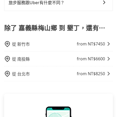
趟車的資訊，所以如果需要來回叫車，請分兩筆訂單預
旅步服務跟Uber有什麼不同？
時，叫兩輛計程車的費用就貴了，改預約一輛tripool的
修理，每一次租車都好像在開樂透一樣。另外，偶爾也
小時49分鐘。選擇搭乘高鐵而不預約包車，不僅至少額
定。至於價格已經市場最優惠，並無特別針對來回車趟
九人座廂型車最高可省$2,500。
會遇到明明已經預約了時間但上一位用戶卻遲遲尚未歸
外負擔190元車資，而且更會額外浪費71分鐘在轉乘與
tripool 旅步具備以下特色： (1) 採事前預約制。 (2) 在
做額外折扣，但如果手上有優惠代碼，歡迎直接使用，
還，又或者要還車時卻偏偏找不到停車位，對於急著用
等車上，現在還不馬上來預約tripool！
中長程提供最優惠的價格。 (3) 全台服務，不分城市與郊
不限單程或來回。
車或者要載其他乘客的人來說就有不小的風險。最後，
區。 (4) 有較為嚴謹的乘車時間與取消政策。
除了 嘉義縣梅山鄉 到 墾丁，還有⋯
雖然路邊隨租隨還看似方便，但實際使用時還是有其區
域的限制，實際可停靠的地點與你的上下車地點仍有段
距離，在遇到下雨天或者載行李時，就顯得非常不便。
from NT$
7450
從
新竹市
from NT$
6600
從
南投縣
from NT$
8250
從
台北市