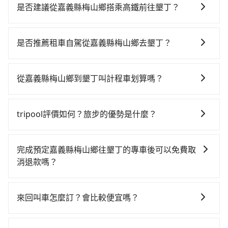
供用車前一天凌晨六點前取消訂單的服務。所以我們會
是否建議從嘉義縣梅山鄉搭乘高鐵前往墾丁？
在用車前一天才開始安排車輛，並於用車前一天晚上8點
若要從嘉義縣梅山鄉搭高鐵前往墾丁，高鐵較貴、費
提供服務司機和車輛資訊。如果您有特殊的用車需求，
時，且難叫計程車前往高鐵站！從最早06:59一直到
可事先將您的需求寄至旅步的客服信箱：
是否推薦租車自駕從嘉義縣梅山鄉去墾丁？
23:30，嘉義-左營一天最多有60班次高鐵可搭乘。假設
booking@tripool.app，將有專人協助回覆確認是否能
如果你有台灣駕照且對自己駕駛技術有信心，且在車上
從嘉義縣梅山鄉 (嘉義縣番路鄉) 前往最靠近的嘉義高鐵
協助安排。」
時不需要閉目養神（因為要自己開車），最重要的是你
站，叫一輛計程車花費約700元、車程約41分鐘。抵達
從嘉義縣梅山鄉到墾丁叫計程車划算嗎？
當天就要來回，那在嘉義路邊可隨租隨借的iRent應該是
高鐵站後，步行進站、現場購票並於月台排隊的時間約
如選擇小黃直達，在嘉義可以透過app叫車的有55688台
你最便宜選擇。註冊完iRent的app後，可以每小時
15分鐘，再乘坐29~31分鐘（平均30分）的高鐵從嘉義
灣大車隊。依照里程跳錶計算，價格約為4,235~5,100元
$115~205承租小轎車，每公里再額外加收$3.2，從嘉義
站前往左營高鐵站，每人票價410元，再用10分鐘出
tripool評價如何？旅步的優勢是什麼？
間，但如改預約tripool可省高達$600。但如果你無法提
縣梅山鄉到墾丁的花費預估為$2,750~3,450（金額差異
站、等待車站前排班的計程車，搭上小黃後約花144分
根據google的評價，tripool的服務品質整體上是非常穩
前預約，或偏好臨時叫車，那要注意嘉義縣僅有合法計
來自於平假日、車款差異、抵達目的地後多久原路返
鐘、車費3,600元後，抵達墾丁 (屏東縣恆春鎮) 的目的
定及可靠的，大多數的使用者都給予了高分評價。此
程車約330輛，計程車密度為雙北的0.4%，也就是說要
回），雖已將eTag和可能的每小時40元路邊停車費用預
完成預定嘉義縣梅山鄉往墾丁的專車後可以免費取
地。全程加上轉車時間共4小時，假設一人獨行，交通費
外，tripool司機專業的駕駛和親切服務態度也獲得了許
臨時叫到小黃的難度是台北或新北的200倍之多。如果當
估進去，但額外的汽車保險與可能的罰單都需自付。再
消退款嗎？
總計4,710元。不過嘉義縣領有合法執照的計程車僅有
多好評，價格透明無隱藏費用、相比其他業者提供的用
天或隔天也要原路返回，墾丁所在的屏東縣的計程車更
者，和運的iRent只提供最基本的車型，如Toyota
300多輛，計程車的密度為雙北的0.4%，換句話說，臨
只要在乘車前一日清晨六點以前透過電子郵件告知，不
車前一日凌晨6點前取消均可無條件全額退費的承諾，讓
難叫，，建議事先做好規劃。再加上嘉義縣有些計程車
Yaris、Prius C、Vios這類乘坐體驗較差的車款，如果人
時要叫小黃的難度是雙北大城市的200倍。縱使幸運攔到
論任何理由，保證全額退費，且不收取任何手續費。
您的旅程能更有彈性及保障。
司機不按錶計費，約有47%會採現場議價，建議最好先
來回叫車怎麼訂？會比較便宜嗎？
數超過四位，更是沒有較大的七人座或九人座可供選
一輛小黃了，嘉義縣少部分小黃司機不按表收費，看乘
上網預約，以免當場被坑受騙。雖然嘉義縣梅山鄉到墾
擇，而且無人租車最令人詬病的就是車況，打開車門才
客是外地人便漫天喊價或恣意繞路。但如果全程使用
為了乘客未來可能的訂單修改或取消，每筆訂單只含一
丁的跳表小黃可能較為便宜，但當你們人數超過四位
發現仍有上一組乘客遺留的垃圾或者撞凹的車門仍未被
tripool並到府專車接送，則僅需花費約4,520元，費時2