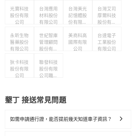
光寶科技
台灣應用
台灣美光
台灣艾司
股份有限
材料股份
記憶體股
摩爾科技
公司
有限公司
份有限公
股份有限
司
公司
永昕生物
世紀智庫
美商科高
台達電子
醫藥股份
管理顧問
國際有限
工業股份
有限公司
股份有限
公司
有限公司
公司
狄卡科技
聯發科技
股份有限
股份有限
公司
公司職工
福利委員
會
墾丁 接送常見問題
如需申請通行證，能否提前幾天知道車子資訊？
為了讓旅步貴賓能夠享有更多取消訂單的彈性，我們提