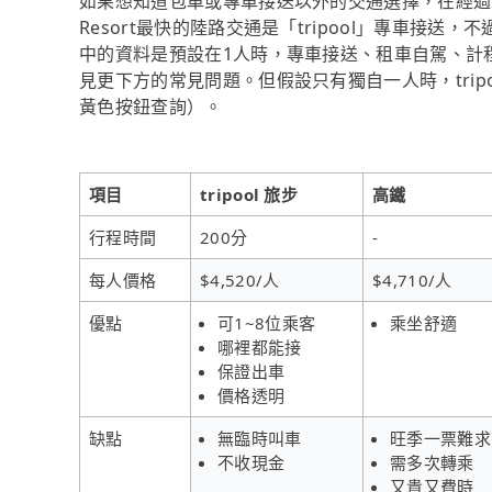
如果想知道包車或專車接送以外的交通選擇，在經過資料
Resort最快的陸路交通是「tripool」專車接送
中的資料是預設在1人時，專車接送、租車自駕、計
見更下方的常見問題。但假設只有獨自一人時，tripo
黃色按鈕查詢）。
項目
tripool 旅步
高鐵
行程時間
200分
-
每人價格
$4,520/人
$4,710/人
優點
可1~8位乘客
乘坐舒適
哪裡都能接
保證出車
價格透明
缺點
無臨時叫車
旺季一票難求
不收現金
需多次轉乘
又貴又費時