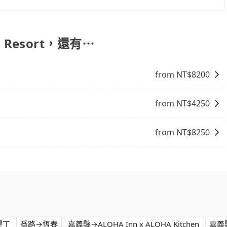
座箱型車為主，車款品牌以豐田Toyota、福特Ford、福斯
拉Tesla、賓士Benz等高級車款。全部五年內合法營業用車，
特殊需求或人數較多，需要大T保母車、20人座中巴、40人
h Resort，還有⋯
from NT$
8200
from NT$
4250
from NT$
8250
墾丁
番路→恆春
嘉義縣→ALOHA Inn x ALOHA Kitchen
嘉義