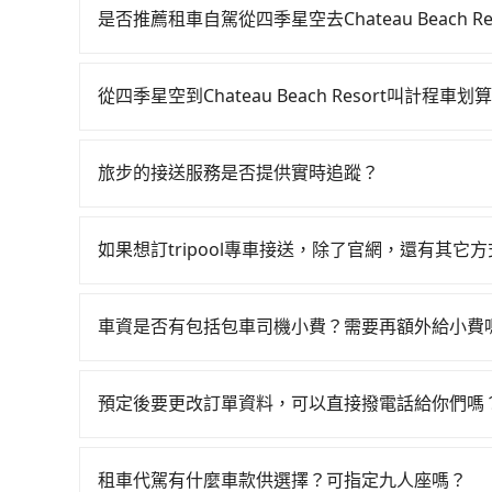
一直到23:30，嘉義-左營一天最多有60班次高鐵
是否推薦租車自駕從四季星空去Chateau Beach Re
站，叫一輛計程車花費約700元、車程約41分鐘
如果你有台灣駕照且對自己駕駛技術有信心，且在
分鐘，再乘坐29~31分鐘（平均30分）的高鐵從
天就要來回，那在嘉義路邊可隨租隨借的iRent應該
待車站前排班的計程車，搭上小黃後約花144分鐘、車費3,6
從四季星空到Chateau Beach Resort叫計程車划
$115~205承租小轎車，每公里再額外加收$3.2，從四季
鎮) 的目的地。全程加上轉車時間共4小時，假設一
如選擇小黃直達，在嘉義可以透過app叫車的有5568
$3,050~3,800（金額差異來自於平假日、車款
程車僅有300多輛，計程車的密度為雙北的0.4%
元間，但如改預約tripool可省高達$1,100
時40元路邊停車費用預估進去，但額外的汽車保險與
幸運攔到一輛小黃了，嘉義縣少部分小黃司機不按
旅步的接送服務是否提供實時追蹤？
法計程車約330輛，計程車密度為雙北的0.4%，
車型，如Toyota Yaris、Prius C、Vio
使用tripool並到府專車接送，則僅需花費約4,5
是的，旅步的接送服務提供實時追蹤功能。您可以通
果當天或隔天也要原路返回，Chateau Beach
或九人座可供選擇，而且無人租車最令人詬病的就
少額外負擔190元車資，而且更會額外浪費38分鐘在
合，享受更安心的接送服務。
加上嘉義縣有些計程車司機不按錶計費，約有47%
的車門仍未被修理，每一次租車都好像在開樂透一
如果想訂tripool專車接送，除了官網，還有其它
合以上，無論在價格或服務品質上，tripool都是你從四季
遲遲尚未歸還，又或者要還車時卻偏偏找不到停車
有的！想預定行程，除了可以上tripool官網一
險。最後，雖然路邊隨租隨還看似方便，但實際使
預定。(ios系統近期即將上線，敬請期待！)
車資是否有包括包車司機小費？需要再額外給小費
點仍有段距離，在遇到下雨天或者載行李時，就顯
目前車資內已經包車司機小費，但因司機小費是對
給予司機小費。
預定後要更改訂單資料，可以直接撥電話給你們嗎
您可以透過官網的文字客服或回覆訂單確認信，告
申請，就無需再支付任何行政費用。
租車代駕有什麼車款供選擇？可指定九人座嗎？