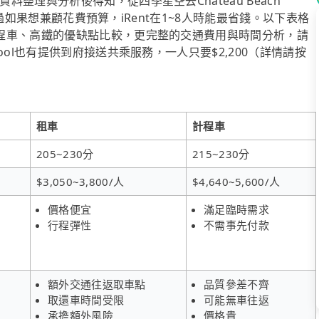
整理與分析後得知，從四季星空去Chateau Beach
，不過如果想兼顧花費預算，iRent在1~8人時能最省錢。以下表格
程車、高鐵的優缺點比較，更完整的交通費用與時間分析，請
ol也有提供到府接送共乘服務，一人只要$2,200（詳情請按
租車
計程車
205~230分
215~230分
$3,050~3,800/人
$4,640~5,600/人
價格便宜
滿足臨時需求
行程彈性
不需事先付款
額外交通往返取車點
品質參差不齊
取還車時間受限
可能無車往返
承擔額外風險
價格貴