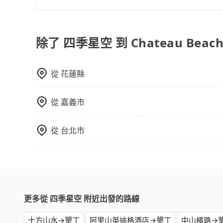
tripool提供的車型以五人座小轎車、休旅車與九人
VW為主，其中也有少量進口車像凌志Lexus、特斯
百分百無菸車，乘客均有最高500萬乘客險。如果有
除了 四季星空 到 Chateau Beac
座大巴或遊覽車，可特別填單並另外報價。
從
花蓮縣
從
嘉義市
從
台北市
更多從 四季星空 附近出發的路線
十方山水→墾丁
阿里山英迪格酒店→墾丁
中山橫路→