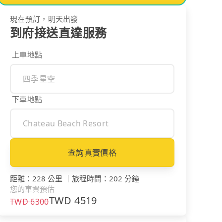
現在預訂，明天出發
到府接送直達服務
上車地點
下車地點
查詢真實價格
距離
：
228 公里
｜
旅程時間
：
202 分鐘
您的車資預估
TWD
4519
TWD
6300