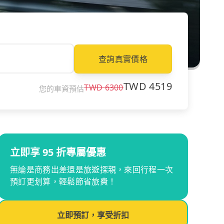
查詢真實價格
TWD
4519
TWD
6300
您的車資預估
立即享 95 折專屬優惠
無論是商務出差還是旅遊探親，來回行程一次
預訂更划算，輕鬆節省旅費！
立即預訂，享受折扣