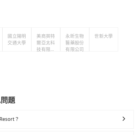
國立陽明
美商英特
永昕生物
世新大學
交通大學
爾亞太科
醫藥股份
技有限公
有限公司
司
常見問題
esort？
esort，高鐵較貴、費時，且難叫計程車前往高鐵站！從最早06:59