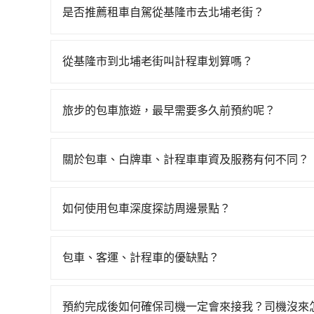
最多有61班次高鐵可搭乘。假設從基隆市中正區前
是否推薦租車自駕從基隆市去北埔老街？
35分鐘。抵達高鐵站後，步行進站、現場購票並於月
如果你有台灣駕照且對自己駕駛技術有信心，且在
高鐵從南港站前往新竹高鐵站，每人票價330元，
天就要來回，那在基隆路邊可隨租隨借的iRent應該
40分鐘、車費700元後，抵達北埔老街 (新竹縣北
從基隆市到北埔老街叫計程車划算嗎？
$115~205承租小轎車，每公里再額外加收$3.
同行，高鐵加轉乘之平均每人花費為980元。但如果全
如選擇小黃直達，在基隆可以透過app叫車的有556
$1,450~2,000（金額差異來自於平假日、車款
元，費時1小時29分鐘。選擇搭乘高鐵而不預約包
慮打電話至附近的計程車隊，如裕發交通、聯興計
時40元路邊停車費用預估進去，但額外的汽車保險與
鐘在轉乘與等車上，現在還不馬上來預約tripool！
旅步的包車旅遊，最早需要多久前預約呢？
2,665~3,200元間，但如改預約tripool可省
車型，如Toyota Yaris、Prius C、Vio
最多可再節省50%的交通費用。
當您的行程確定後，建議盡早預訂包車服務，因為
輛，數量約為基隆市的20%、密度僅雙北的1.3%
或九人座可供選擇，而且無人租車最令人詬病的就
不妨趁早訂購，享受更划算的價格。
務品質上，tripool都是你從基隆市到北埔老街的
的車門仍未被修理，每一次租車都好像在開樂透一
關於包車、白牌車、計程車車資及服務有何不同？
遲遲尚未歸還，又或者要還車時卻偏偏找不到停車
包車、白牌車、計程車三種交通方式的價格及服務
險。最後，雖然路邊隨租隨還看似方便，但實際使
台預定時價格而定，通常愈長程價格CP值愈高。 
如何使用包車深度探訪周邊景點？
點仍有段距離，在遇到下雨天或者載行李時，就顯
計算延遲費用，最終價格通常要下車時才知。價格
使用包車進行深度探訪周邊景點時，可以充分利用
不一，如行程有問題，事後無法提供客服申訴處理
節奏和時間進行遊覽。除了景點本身，還可以體驗
包車、客運、計程車的優缺點？
驗當地的生活和文化。在探訪景點時，可以積極尋
包車：能提供客製化的交通方式，您可以自由安排
幕，並且可以在旅途中收集更多的故事和經驗，豐
運：最經濟實惠的交通方式，通常有固定的路線和
預約完成後如何確保司機一定會來接我？司機沒來