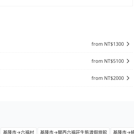
並且不必擔心停車位的問題。但是，計程車的費用相對較高，車
l也保證派車。在出發前一天晚上八點時，會透過電子郵件與簡訊
約定好的時間與上車地點沒有看到司機，可主動電話聯繫，可
但如果遇到車輛故障或者前一趟車嚴重耽誤，tripool會盡
from NT$
1300
from NT$
5100
from NT$
2000
基隆市→六福村
基隆市→關西六福莊生態渡假旅館
基隆市→