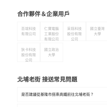
合作夥伴＆企業用戶
百竤科技
仁寶電腦
采鈺科技
國立臺灣
有限公司
工業股份
股份有限
大學
有限公司
公司
狄卡科技
國立政治
股份有限
大學
公司
北埔老街 接送常見問題
是否建議從基隆市搭乘高鐵前往北埔老街？
若要從基隆市區搭高鐵前往北埔老街，高鐵較貴、費時、