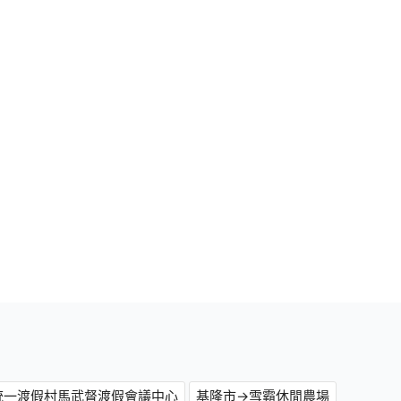
統一渡假村馬武督渡假會議中心
基隆市→雪霸休閒農場