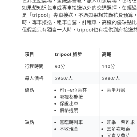
世界生態農場、星院露營區、旅人山泉農場，也可在線
如果想知道包車或專車接送以外的交通選擇，在經過
是「tripool」專車接送，不過如果想兼顧花費預算
時，專車接送、租車自駕、計程車、高鐵的優缺點比
但假設只有獨自一人時，tripool也有提供到府接
項目
tripool 旅步
高鐵
行程時間
90分
140分
每人價格
$960/人
$980/人
優點
可1~8位乘客
乘坐舒適
哪裡都能接
保證出車
價格透明
缺點
無臨時叫車
旺季一票難求
不收現金
需多次轉乘
又貴又費時