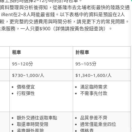
上預約時選擇2~12小時的計時包車。
資料整理與分析後得知，從基隆市去北埔老街最快的陸路交通
，iRent在2~8人時能最省錢。以下表格中的資料是預設在2人
較，更完整的交通費用與時間分析，請見更下方的常見問題。
送共乘服務，一人只要$900（詳情請按黃色按鈕查詢）。
租車
計程車
95~120分
95~105分
$730~1,000/人
$1,340~1,600/人
價格便宜
滿足臨時需求
行程彈性
不需事先付款
額外交通往返取車點
品質參差不齊
取還車時間受限
通常僅能乘坐四位
承擔額外風險
價格貴