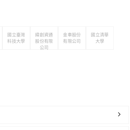
國立臺灣
緯創資通
金車股份
國立清華
科技大學
股份有限
有限公司
大學
公司
轉車麻煩！從最早06:15一直到22:50，南港-新竹一天