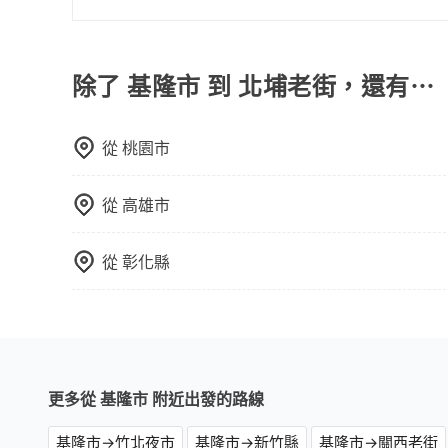
車路線可能不太頻繁。 計程車：可以隨叫隨到，
只要完成預約並付款完成，訂單就成立，tripoo
輛選擇不如包車多，且大都屬短程接駁為主。
提供司機的姓名、電話、車牌、車型等資訊，如在
能原本約定的地點不適合暫停而改停靠在附近的位置。
除了 基隆市 到 北埔老街，還有⋯
快改派以減少乘客等待的時間。
從
桃園市
從
高雄市
從
彰化縣
更多從 基隆市 附近出發的路線
基隆市→竹北夜市
基隆市→新竹縣
基隆市→關西老街