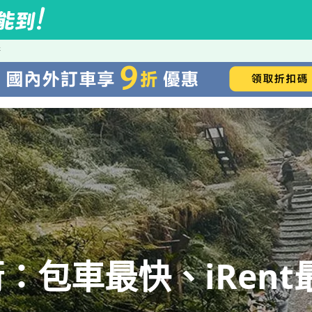
街
：包車最快、iRent