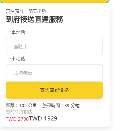
現在預訂，明天出發
到府接送直達服務
上車地點
下車地點
查詢真實價格
距離
：
105 公里
｜
旅程時間
：
89 分鐘
您的車資預估
TWD
1929
TWD
2700