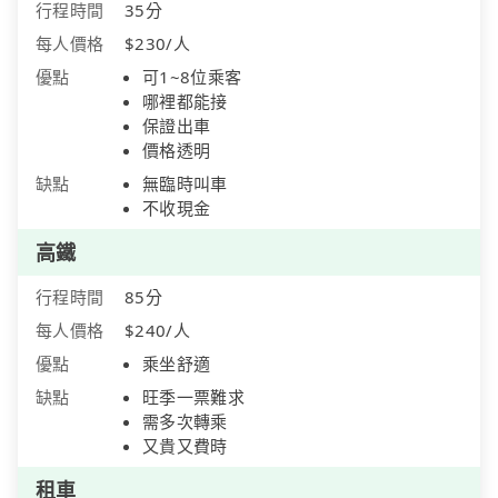
行程時間
35分
每人價格
$230/人
優點
可1~8位乘客
哪裡都能接
保證出車
價格透明
缺點
無臨時叫車
不收現金
高鐵
行程時間
85分
每人價格
$240/人
優點
乘坐舒適
缺點
旺季一票難求
需多次轉乘
又貴又費時
租車