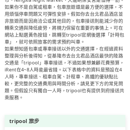
市、Ningxia Night Market、大龍峒保安宮是值得一訪。
如果你不是自駕或租車，包車旅遊還是最方便的選擇，不
用煩惱停車問題又可彈性安排。假如你去台北君品酒店並
非旅遊而是因商洽公或其他目的，包車接送則能減少你的
轉乘交通與降低疲勞，將精力保留在重要的事情上。可在
網站上點選黃色按鈕，跳轉至tripool官網後選擇「計時包
車」，就可依照旅客的需求預約叫車。
如果想知道包車或專車接送以外的交通選擇，在經過資料
整理與分析後得知，從基隆市去台北君品酒店最快的陸路
交通是「tripool」專車接送，不過如果想兼顧花費預算，
iRent在4~8人時能最省錢。以下表格中的資料是預設在4
人時，專車接送、租車自駕、計程車、高鐵的優缺點比
較，更完整的交通費用與時間分析，請見更下方的常見問
題。但假設只有獨自一人時，tripool也有提供到府接送共
乘服務。
tripool 旅步