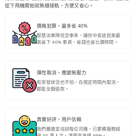
從下飛機開始就無縫接軌，方便又省心。
價格划算，最多省 40%
智慧派車降低空車率，讓你中長途搭乘最
高省下 40% 車資，省錢也省比價時間。
彈性取消，應變無壓力
有突發狀況也不怕，在規定時間內取消，
都能全額退款。
真實好評，用戶信賴
我們嚴選並培訓每位司機，已累積服務超
過 50 萬人次，滿意度高達 99%。