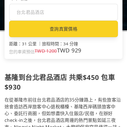
查詢真實價格
距離
：
31 公里
｜
旅程時間
：
34 分鐘
TWD
929
TWD
1200
您的車資預估
基隆到台北君品酒店 共乘$450 包車
$930
在從基隆市前往台北君品酒店的35分鐘路上，有些旅客沿
途會造訪西岸旅客中心退稅櫃檯、基隆西岸碼頭旅客中
心、委託行商圈，但如想盡快入住飯店/民宿，在辦好
check-in之後，台北君品酒店周邊的熱門景點如延三夜