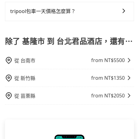
適合的，另外旅步也特別為您心愛的寶貝準備了兒童座
點停留的行程建議可選可客製化行程的包車，如果時間
約一輛tripool的九人座廂型車最高可省$600。
或九人座可供選擇，而且無人租車最令人詬病的就是車
230元，費時34分鐘。選擇搭乘高鐵而不預約包車，不
椅及兒童用增高墊供您選購(租借300元/個)，讓您和孩子
比較寬鬆且不介意耗時轉乘可選大眾運輸或較貴的計程
tripool包車一天價格怎麼算？
況，打開車門才發現仍有上一組乘客遺留的垃圾或者撞
僅每人至少額外負擔10元車資，而且更會額外浪費50分
出遊時安全更有保障。
車。 旅行人數：人數多時包車較方便舒適且每個人攤提
凹的車門仍未被修理，每一次租車都好像在開樂透一
鐘在轉乘與等車上，現在還不馬上來預約tripool！如果
因包車費用會隨著您選用2-12小時不等的包車時數、所
下來的車資也比較便宜，人數少可搭乘大眾運輸或計程
樣。另外，偶爾也會遇到明明已經預約了時間但上一位
你是三人以下要乘車，也可參考tripool的拼車共乘服
需行程的公里數及車型而有所不同，建議可以直接上旅
車。 時間：需在特定時間到達目的地可選包車或計程
用戶卻遲遲尚未歸還，又或者要還車時卻偏偏找不到停
務，最多可再節省50%的交通費用。
步官網一鍵查價，即時試算您包車費用，清楚透明，且
除了 基隆市 到 台北君品酒店，還有⋯
車，不趕時間即可選用大眾運輸。 便利性：需要便利性
車位，對於急著用車或者要載其他乘客的人來說就有不
無隱藏費用。
和方便性可選包車和計程車，喜歡探險和體驗當地文化
小的風險。最後，雖然路邊隨租隨還看似方便，但實際
則可搭乘大眾運輸。
使用時還是有其區域的限制，實際可停靠的地點與你的
from NT$
5500
從
台南市
上下車地點仍有段距離，在遇到下雨天或者載行李時，
就顯得非常不便。
from NT$
1350
從
新竹縣
from NT$
2050
從
苗栗縣