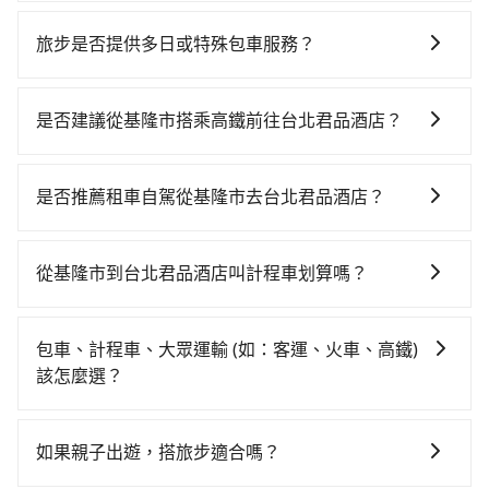
旅步的車資採固定費率與計程車需依行駛距離計費、且
遇塞車、停紅燈時等低速行駛時還需額外加價不同，旅
旅步是否提供多日或特殊包車服務？
步費用比計程車低，且能讓您更能輕鬆掌握交通開支。
若您有多日或特殊包車需求，您可以先來信旅步，會有
專人回覆您。
是否建議從基隆市搭乘高鐵前往台北君品酒店？
從基隆搭高鐵去台北君品酒店絕非最佳選擇，高鐵較
貴、費時、轉車麻煩！南港-台北雖然一天最多時有101
是否推薦租車自駕從基隆市去台北君品酒店？
班車次，從最早06:15到22:50，過了末班車到清晨的時
如果你有台灣駕照且對自己駕駛技術有信心，且需要絕
段，還是要找其他交通方案。假設從基隆市仁愛區前往
對的時間彈性，在北北基桃竹有提供甲地乙還的iRent應
最靠近的南港高鐵站，叫一輛計程車花費約600元、車程
從基隆市到台北君品酒店叫計程車划算嗎？
該適合你。註冊完iRent的app後，可以每小時
約30分鐘。抵達高鐵站後，步行進站、現場購票並於月
如選擇小黃直達，在基隆可以透過app叫車的有55688台
$115~205（平假日與車型而有不同）承租小轎車，每公
台排隊的時間約20分鐘，再乘坐7~8分鐘（平均8分）的
灣大車隊、Uber和Yoxi，如果在路邊攔不到車，也可考
里再額外加收$3.2，從基隆市（仁愛區）到台北君品酒
高鐵從南港站前往台北高鐵站，每人票價40元，再用15
包車、計程車、大眾運輸 (如：客運、火車、高鐵)
慮打電話至附近的計程車隊，如建源計程車、穩泰交通
店的花費預估為$250~350，雖已將eTag和可能的每小
分鐘出站、等待車站前排班的計程車，搭上小黃後約花
該怎麼選？
等叫車看看。依照里程跳錶計算，價格約為815~1,000
時40元路邊停車費用預估進去，但額外的汽車保險與可
15分鐘、車費200元後，抵達台北君品酒店 (台北市大同
在選擇交通方式時，您可依下列建議的考慮因素做選
元間，若改選tripool的專車服務可再更便宜。雖然基隆
能的罰單都需自付。再者，和運的iRent只提供最基本的
區) 的目的地。全程加上轉車時間共1小時24分鐘，假設
擇： 預算：不同交通工具價格不同，可先確定您的預
市區到台北君品酒店的跳表小黃可能較為便宜，但當你
車型，如Toyota Yaris、Prius C、Vios這類乘坐體驗較
如果親子出遊，搭旅步適合嗎？
4位同行，高鐵加轉乘之平均每人花費為240元。但如果
算。計程車最貴，而大眾運輸通常較便宜。 行程：需多
們人數超過四位時，叫兩輛計程車的費用就貴了，改預
差的車款，如果人數超過四位，更是沒有較大的七人座
全程使用tripool並到府專車接送，則每人平均花費約