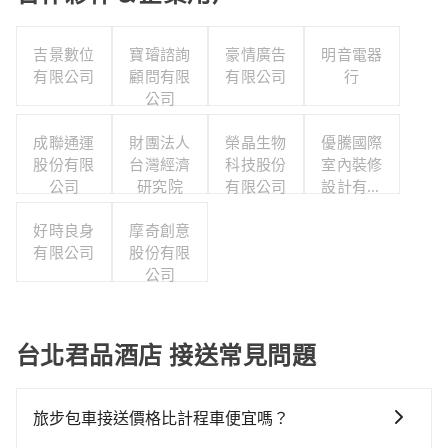
吉景數位
寶璿諮詢
豪情廣告
明音電器
有限公司
顧問有限
有限公司
行
公司
成聯通運
財團法人
榮晶生物
優騰國際
股份有限
台灣經濟
科技股份
室內裝修
公司
研究院
有限公司
設計有限
公司
好時良身
摩奇創意
有限公司
股份有限
公司
台北君品酒店 接送常見問題
旅步包車接送價格比計程車便宜嗎？