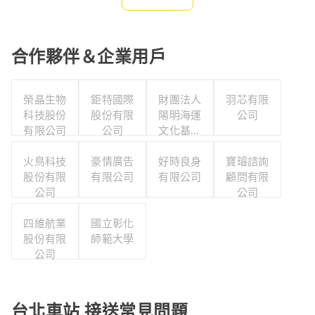
合作夥伴＆企業用戶
榮晶生物
鉅特國際
財團法人
羽芯有限
科技股份
股份有限
陽明海運
公司
有限公司
公司
文化基金
會陽明海
火鳥科技
豪情廣告
洋文化藝
好時良身
寶璿諮詢
股份有限
有限公司
有限公司
術館
顧問有限
公司
公司
四維航業
國立彰化
股份有限
師範大學
公司
台北車站 接送常見問題