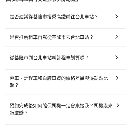
是否建議從基隆市搭乘高鐵前往台北車站？
若要從基隆市區搭高鐵前往台北車站，高鐵便宜、費
時、轉車麻煩！從最早06:15一直到22:50，南港-台北一
是否推薦租車自駕從基隆市去台北車站？
天最多有101班次高鐵可搭乘。假設從基隆市仁愛區前往
如果你有台灣駕照且對自己駕駛技術有信心，且需要絕
最靠近的南港高鐵站，叫一輛計程車花費約600元、車程
對的時間彈性，在北北基桃竹有提供甲地乙還的iRent應
約30分鐘。抵達高鐵站後，步行進站、現場購票並於月
從基隆市到台北車站叫計程車划算嗎？
該適合你。註冊完iRent的app後，可以每小時
台排隊的時間約20分鐘，再乘坐7~8分鐘（平均8分）的
如選擇小黃直達，在基隆可以透過app叫車的有55688台
$115~205（平假日與車型而有不同）承租小轎車，每公
高鐵從南港站前往台北高鐵站，每人票價40元，再用15
灣大車隊、Uber和Yoxi，如果在路邊攔不到車，也可考
里再額外加收$3.2，從基隆市（仁愛區）到台北車站的
分鐘出站。全程加上轉車時間共1小時12分鐘，假設3位
包車、計程車和白牌車資的價格差異與優缺點比
慮打電話至附近的計程車隊，如穩泰交通、建源計程車
花費預估為$250~350，雖已將eTag和可能的每小時40
同行，高鐵加轉乘之平均每人花費為240元。但如果全程
較？
等叫車看看。依照里程跳錶計算，價格約為815~1,000
元路邊停車費用預估進去，但額外的汽車保險與可能的
使用tripool並到府專車接送，則每人平均花費約310
包車、計程車或白牌車。主要價格差異和優缺點如下： -
元間，若改選tripool的專車服務可再更便宜。雖然基隆
罰單都需自付。再者，和運的iRent只提供最基本的車
元，費時34分鐘。雖然搭乘高鐵單人車費比預約專車省
包車：優點是搭乘舒適可以根據自己的需求安排時間和
市區到台北車站的跳表小黃可能較為便宜，但當你們人
型，如Toyota Yaris、Prius C、Vios這類乘坐體驗較差
預約完成後如何確保司機一定會來接我？司機沒來
錢，但卻須額外耗費38分鐘在交通時間上，所以如果你
地點上車較客製化。此外，司機還會提供各種旅遊建議
數超過四位時，叫兩輛計程車的費用就貴了，如選擇
的車款，如果人數超過四位，更是沒有較大的七人座或
怎麼辦？
是一秒鐘幾十萬上下的商務人士，又或者深夜時分想趕
與資訊。長途接送價格比計程車車資更優惠。 - 計程
tripool的九人座，可用約9.5折預約一台專車服務。
九人座可供選擇，而且無人租車最令人詬病的就是車
緊回家休息的旅客，多花一點錢能讓你旅程更舒適些。
只要完成預約並付款完成，訂單就成立，tripool也保證
車：優點是24小時隨叫隨到，價格按錶計費，但若遇交
況，打開車門才發現仍有上一組乘客遺留的垃圾或者撞
再者，如人數更多，預約tripool所平均攤提下來的每人