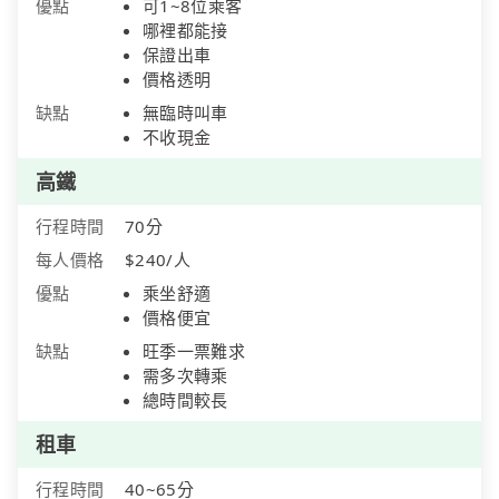
優點
可1~8位乘客
哪裡都能接
保證出車
價格透明
缺點
無臨時叫車
不收現金
高鐵
行程時間
70分
每人價格
$240/人
優點
乘坐舒適
價格便宜
缺點
旺季一票難求
需多次轉乘
總時間較長
租車
行程時間
40~65分