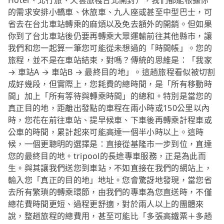
Hotel、北行旅、天雲旅棧台北開封），我們都能根據你
的需求安排小轎車、休旅車、九人座或甚至中型巴士，可
省去在台北車站轉乘的麻煩以及免去額外的開銷。但如果
你到了台北車站後仍要再轉乘大眾運輸前往其他縣市，讓
我們和您一起算一筆您可能從未想過的「時間帳」。您的
旅程，並不是在車站結束，對嗎？傳統的思維是：「我家
→ 車站A → 車站B → 最終目的地」。這趟旅程看似被切割
成好幾段，但實際上，您耗費的總時間，是「所有移動時
間」加上「所有等待與轉乘時間」的總和。特別是當您的
真正目的地，距離出發點的車程在兩小時或150公里以內
時，您花在前往車站、提早候車、下車後再轉乘計程車或
公車的時間，累計起來可能高達一個半小時以上。這時
候，一個更聰明的選擇是：直接從基隆市一步到位，直達
您的最終目的地。tripool的長途專車服務，正是為此而
生。與其讓我們送您到車站，不如直接在我們的網站上，
輸入您「真正的目的地」地址。您會驚訝地發現，當您省
去所有繁瑣的轉乘環節，由我們的專車為您直送時，不僅
總花費時間更短、過程更舒適，對於兩人以上的團體來
說，整趟旅程的總費用，甚至可能比「多張高鐵票＋多趟