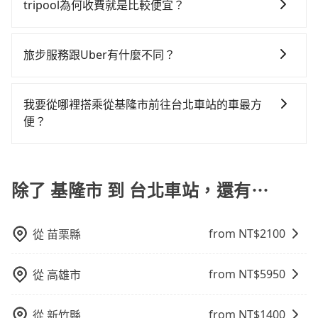
派車。在出發前一天晚上八點時，會透過電子郵件與簡
通塞車時亦會加收延遲費用，一般屬短程接駁為主。 -
tripool為何收費就是比較便宜？
凹的車門仍未被修理，每一次租車都好像在開樂透一
價格價格還會更便宜划算。如果你僅有兩位乘車，也可
訊提供司機的姓名、電話、車牌、車型等資訊，如在約
白牌車：優點是價格相對較低，有的還可喊價。但安全
樣。另外，偶爾也會遇到明明已經預約了時間但上一位
參考tripool的拼車共乘服務，最多可再節省50%的交通
對於平常就有在使用長程專車接送服務的乘客來說，第
定好的時間與上車地點沒有看到司機，可主動電話聯
性和服務質量無法保障，需要自行承擔風險，遇到狀況
用戶卻遲遲尚未歸還，又或者要還車時卻偏偏找不到停
費用。
一次使用tripool的會擔心價格比市價便宜不少，是不是
繫，可能原本約定的地點不適合暫停而改停靠在附近的
事後也無法申訴退費。
旅步服務跟Uber有什麼不同？
車位，對於急著用車或者要載其他乘客的人來說就有不
因為司機素質比較差、車上會有煙味、或者車齡過大，
位置。但如果遇到車輛故障或者前一趟車嚴重耽誤，
小的風險。最後，雖然路邊隨租隨還看似方便，但實際
tripool 旅步具備以下特色： (1) 採事前預約制。 (2) 在
但事實恰恰相反。tripool不僅有嚴密的篩選機制，定期
tripool會盡快改派以減少乘客等待的時間。
使用時還是有其區域的限制，實際可停靠的地點與你的
中長程提供最優惠的價格。 (3) 全台服務，不分城市與郊
淘汰顧客評分較低的司機，且車輛均要求5年內新車，司
我要從哪裡搭乘從基隆市前往台北車站的車最方
上下車地點仍有段距離，在遇到下雨天或者載行李時，
區。 (4) 有較為嚴謹的乘車時間與取消政策。
機也絕對不會在車內吸煙，於新冠肺炎期間也絕對全程
便？
就顯得非常不便。
配戴口罩。tripool之所以能將價格壓在市價7~8折的主
tripool提供到府專車接送服務，不論在台灣本島哪個角
因來自於自行研發的AI車輛調度演算法，能有效降低空
落，只要有路能到、Google地圖上能標註、GPS上能找
車率，也就是提高俗稱「回頭車」的比例。這不僅體現
得到，我們就保證發車。直接在官網上輸入住家地址、
除了 基隆市 到 台北車站，還有⋯
在成本的控制，更是在傳統旺季（年假、端午、中秋、
辦公大樓、飯店民宿、各地車站、機場航廈、甚至風景
雙十等）能用更少的司機來服務更多的旅客，意味著使
區，我們司機都會依照訂單上的資訊依約接送。
用到不熟悉的司機或者轉單給其他車行的情況比同行更
from NT$
2100
從
苗栗縣
低，如此便反應在服務品質的控管會更佳。但tripool網
站上的價格是動態的，一般來說越早預訂價格越優，且
保證前一天中午以前均可全額取消退費，如已經決定好
from NT$
5950
從
高雄市
要從基隆市去台北車站，請儘早下訂以把握最划算的價
格。
from NT$
1400
從
新竹縣