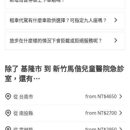
新增短暫停靠上下車點嗎？
發現仍有上一組乘客遺留的垃圾或者撞凹的車門仍未被
車，也可參考tripool的拼車共乘服務，最多可再節省
做額外折扣，但如果手上有優惠代碼，歡迎直接使用，
修理，每一次租車都好像在開樂透一樣。另外，偶爾也
50%的交通費用。
tripool有提供多點上下車接送服務，線上預約從基隆市
不限單程或來回。
會遇到明明已經預約了時間但上一位用戶卻遲遲尚未歸
前往新竹馬偕兒童醫院急診室的途中可備註加點。每個
租車代駕有什麼車款供選擇？可指定九人座嗎？
還，又或者要還車時卻偏偏找不到停車位，對於急著用
加點位置，前後額外里程數5公里內加收200元。雖然可
車或者要載其他乘客的人來說就有不小的風險。最後，
tripool提供的車型以五人座小轎車、休旅車與九人座箱
能有些路線完全順路，但是司機多點停靠就會有額外的
雖然路邊隨租隨還看似方便，但實際使用時還是有其區
型車為主，車款品牌以豐田Toyota、福特Ford、福斯
等待時間，收取額外費用是必要的補償。
旅步在什麼樣的情況下會拒載或拒絕服務呢？
域的限制，實際可停靠的地點與你的上下車地點仍有段
VW為主，其中也有少量進口車像凌志Lexus、特斯拉
距離，在遇到下雨天或者載行李時，就顯得非常不便。
當您使用 tripool 旅步乘車日期當天，若發生以下 3 項
Tesla、賓士Benz等高級車款。全部五年內合法營業用
原因，司機有權拒絕服務： 1) 當日搭車人數或行李超過
車，百分百無菸車，乘客均有最高500萬乘客險。如果有
訂購時填寫的數量。請務必確實填寫當日實際攜帶的行
除了 基隆市 到 新竹馬偕兒童醫院急診
特殊需求或人數較多，需要大T保母車、20人座中巴、
李及乘坐的總人數，包含成人及兒童／嬰幼兒。 2) 孩童
40人座大巴或遊覽車，可特別填單並另外報價。
室，還有⋯
同行，卻無自備或加購兒童座椅。提醒您，為了保護孩
童的安全，依道路交通安全規則規定，四歲以下的孩童
必須乘坐兒童座椅。 3) 搭乘寵物友善專車卻沒有裝籠。
from NT$
4650
從
台南市
避免影響行車安全，請您務將寵物置入提籠或提袋內。
from NT$
2700
從
南投縣
from NT$
2950
從
雲林縣