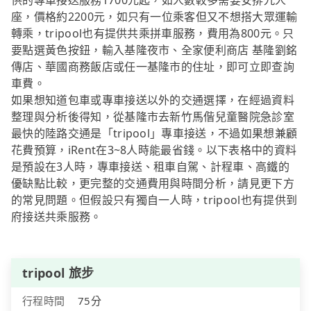
供的專車接送服務1700元起，如人數較多需要安排九人
座，價格約2200元，如只有一位乘客但又不想搭大眾運輸
轉乘，tripool也有提供共乘拼車服務，費用為800元。只
要點選黃色按鈕，輸入基隆夜市、全家便利商店 基隆劉銘
傳店、華國商務飯店或任一基隆市的住址，即可立即查詢
車費。
如果想知道包車或專車接送以外的交通選擇，在經過資料
整理與分析後得知，從基隆市去新竹馬偕兒童醫院急診室
最快的陸路交通是「tripool」專車接送，不過如果想兼顧
花費預算，iRent在3~8人時能最省錢。以下表格中的資料
是預設在3人時，專車接送、租車自駕、計程車、高鐵的
優缺點比較，更完整的交通費用與時間分析，請見更下方
的常見問題。但假設只有獨自一人時，tripool也有提供到
府接送共乘服務。
tripool 旅步
行程時間
75分