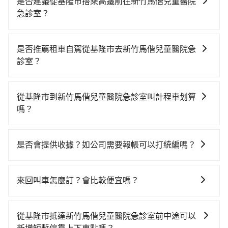
是否建議從基隆市搭乘高鐵前往新竹馬偕兒童醫院
急診室？
若要從基隆市區搭高鐵前往新竹馬偕兒童醫院急診室，
高鐵較貴、費時、轉車麻煩！從最早06:15一直到
是否推薦租車自駕從基隆市去新竹馬偕兒童醫院急
22:50，南港-新竹一天最多有61班次高鐵可搭乘。假設
診室？
從基隆市仁愛區前往最靠近的南港高鐵站，叫一輛計程
如果你有台灣駕照且對自己駕駛技術有信心，且在車上
車花費約600元、車程約30分鐘。抵達高鐵站後，步行
時不需要閉目養神（因為要自己開車），在北北基桃竹
進站、現場購票並於月台排隊的時間約20分鐘，再乘坐
從基隆市到新竹馬偕兒童醫院急診室叫計程車划算
有提供甲地乙還的iRent應該適合你。註冊完iRent的
40~46分鐘（平均45分）的高鐵從南港站前往新竹高鐵
嗎？
app後，可以每小時$115~205（平假日與車型而有不
站，每人票價330元，再用5分鐘出站、等待車站前排班
如選擇小黃直達，在基隆可以透過app叫車的有55688台
同）承租小轎車，每公里再額外加收$3.2，從基隆市
的計程車，搭上小黃後約花30分鐘、車費400元後，抵
灣大車隊、Uber和Yoxi，如果在路邊攔不到車，也可考
（仁愛區）到新竹馬偕兒童醫院急診室的花費預估為
達新竹馬偕兒童醫院急診室 (新竹市東區) 的目的地。全
是否會提供收據？如公司需要報帳可以打統編嗎？
慮打電話至附近的計程車隊，如穩泰交通、建源計程車
$700~850，雖已將eTag和可能的每小時40元路邊停車
程加上轉車時間共2小時5分鐘，假設3位同行，高鐵加轉
在乘車結束後一週內，tripool都會透過第三方系統寄出
等叫車看看。依照里程跳錶計算，價格約為2,540~3,000
費用預估進去，但額外的汽車保險與可能的罰單都需自
乘之平均每人花費為660元。但如果全程使用tripool並
旅行業代收轉付電子收據，如果公司需要報公帳，在預
元間，但如改預約tripool可省高達$1,300。綜合以上，
付。再者，和運的iRent只提供最基本的車型，如Toyota
來回叫車怎麼訂？會比較便宜嗎？
到府專車接送，則每人平均花費約570元，費時1小時15
約付款前可以輸入公司的抬頭與統編，可向國稅局報
無論在價格或服務品質上，tripool都是你從基隆市到新
Yaris、Prius C、Vios這類乘坐體驗較差的車款，如果人
分鐘。選擇搭乘高鐵而不預約包車，不僅每人至少額外
為了乘客未來可能的訂單修改或取消，每筆訂單只含一
帳，且免加收5%稅金。在收到後，可自行列印留存或報
竹馬偕兒童醫院急診室的最佳選擇。
數超過四位，更是沒有較大的七人座或九人座可供選
負擔90元車資，而且更會額外浪費50分鐘在轉乘與等車
趟車的資訊，所以如果需要來回叫車，請分兩筆訂單預
帳，完全符合台灣的法律規範。
從基隆市抵達新竹馬偕兒童醫院急診室前中途可以
擇，而且無人租車最令人詬病的就是車況，打開車門才
上，現在還不馬上來預約tripool！如果你僅有兩位乘
定。至於價格已經市場最優惠，並無特別針對來回車趟