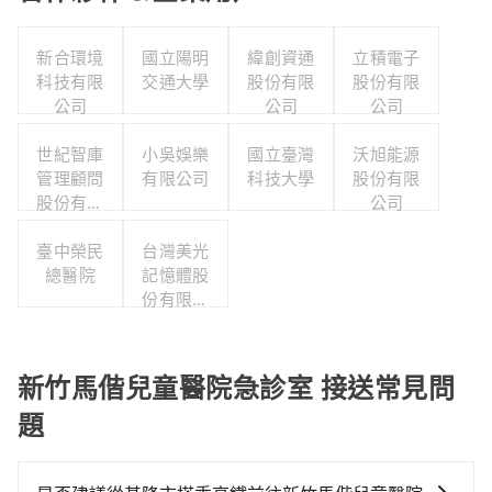
新合環境
國立陽明
緯創資通
立積電子
科技有限
交通大學
股份有限
股份有限
公司
公司
公司
世紀智庫
小吳娛樂
國立臺灣
沃旭能源
管理顧問
有限公司
科技大學
股份有限
股份有限
公司
公司
臺中榮民
台灣美光
總醫院
記憶體股
份有限公
司
新竹馬偕兒童醫院急診室 接送常見問
題